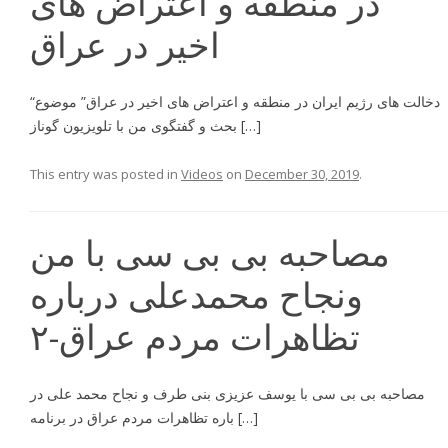
در منطقه و اعتراض هاى
اخير در عراق
“دخالت هاى رژيم ايران در منطقه و اعتراض هاى اخير در عراق” موضوع
بحث و گفتگوى من با تلويزيون گوناز […]
This entry was posted in
Videos
on
December 30, 2019
.
مصاحبه بی بی سی با من
ونجاح محمدعلی درباره
تظاهرات مردم عراق-۲
مصاحبه بى بى سى با يوسف عزيزى بنى طرف و نجاح محمد على در
باره تظاهرات مردم عراق در برنامه […]