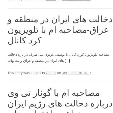
دخالت هاى ايران در منطقه و
عراق-مصاحبه ام با تلويزيون
كرد كانال
مصاحبه تلويزيون كورد كانال با يوسف عزيزى بنى طرف در باره دخالت
هاى ايران در منطقه و عراق و تشابهات […]
This entry was posted in
Videos
on
December 30, 2019
.
مصاحبه ام با گوناز تی وی
درباره دخالت هاى رژيم ايران