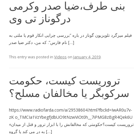
بنی طرف،ضیا صدر وکرمی
درگوناز تی وی
فيلم ميزگرد تلويزيون گوناز در باره “بررسى چرايى انكار قوم يا ملتى به
نام فارس”. كه من، دكتر ضيا صدر […]
This entry was posted in
Videos
on
January 4, 2019
.
تروریست کیست، حکومت
سرکوبگر یا مخالفان مسلح؟
https://www.radiofarda.com/a/29538604.html?fbclid=IwAR0u7v-
zK o_TMCIa1VzYbegfJdbUO9tNzwViOt0h__7iPMG8zBgR4Qek6U
«تروریست کیست؟حکومتی که مخالفانش را با ابزار ترور و قتل از میدان
به در می کند یا گروه […]