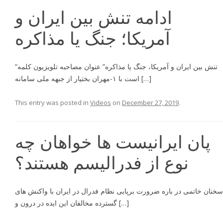
ادامه تنش بین ایران و
آمریکا؛ جنگ یا مذاکره
“تنش بين ايران و آمريكا، جنگ يا مذاكره” عنوان مصاحبه تلويزيون كلمه
است با ١-مهران بختيار از جبهه ملى سامانه […]
This entry was posted in
Videos
on
December 27, 2019
.
پان ایرانیست ها خواهان چه
نوع از فدرالیسم هستند؟
سخنان خاتمى در باره ضرورت برپايى نظام فدرال در ايران با واكنش هاى
گسترده مخالفان اين ايده در درون و […]