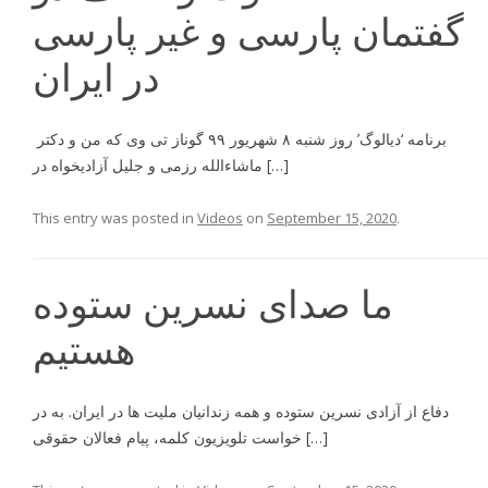
گفتمان پارسى و غير پارسى
در ايران
برنامه ‘ديالوگ’ روز شنبه ۸ شهریور ۹۹ گوناز تى وى كه من و دكتر
ماشاءالله رزمى و جليل آزاديخواه در […]
This entry was posted in
Videos
on
September 15, 2020
.
ما صدای نسرین ستوده
هستیم
دفاع از آزادى نسرين ستوده و همه زندانيان مليت ها در ايران. به در
خواست تلويزيون كلمه، پيام فعالان حقوقى […]