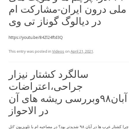
ملى درون ايران-مشارکت ام
در دیالوگ گوناز تی وی
https://youtu.be/84Zl24ftd3Q
This entry was posted in
Videos
on
April 21, 2021
.
سالگرد کشتار نیزار
جراحی،اعتراضات
آبان۹۸وبررسی ریشه های آن
در الاحواز
چرا كشتار عرب ها در آبان ۹۸ شديدتر بود؟ در مصاحبه ام با تلويزيون ‘ائل