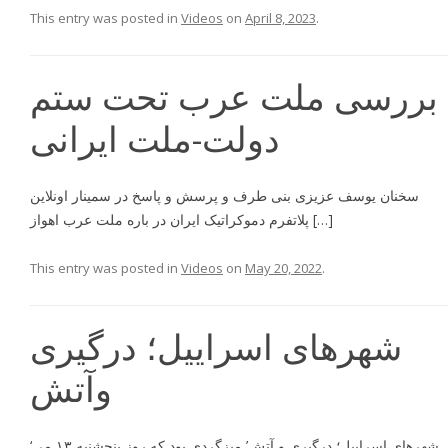
This entry was posted in
Videos
on
April 8, 2023
.
بررسى ملت عرب تحت ستم
دولت-ملت ايرانى
سخنان يوسف عزیزی بنی طرف و پرسش و پاسخ در سمینار اونلاین
پلاتفرم دموکراتیک ایران در باره ملت عرب اهواز […]
This entry was posted in
Videos
on
May 20, 2022
.
شهرهای اسراییل؛ درگیری
وآتش
‘شهرهای اسراییل؛ درگیری و آتش’ میزگردی بود که روز پنجشنبه ۱۳ می