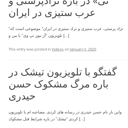
تی» در باره نژادپرستی و
عرب ستیزی در ایران
“نژاد پرستى، عرب ستيزى و ترك ستيزى در ايران” موضوعى است كه
تلويزيون “آز نيوز تى وى” با من و […]
This entry was posted in
Videos
on
January 5, 2020
.
گفتگو با تلویزیون تیشک در
باره مرگ مشکوک حسن
حیدری
واين بار نام حسن حيدرى در رسانه هاى كردى. مصاحبه ام با تلويزيون
كردى “تيشك” در باره شرايط قتل مشكوك […]