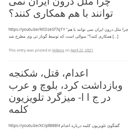
چرا ملل درون ايران نمى
توانند با هم همكارى كنند؟
https://youtu.be/REDzeSf7qTY “چرا ملل درون ايران نمى توانند با هم
همكارى كنند؟” سوالى است كه توسط گوناز تى وى مطرح شد […]
This entry was posted in
Videos
on
April 22, 2021
.
اعدام، قتل، شکنجه
وبازداشت کرد، بلوچ و عرب
در ج ا ا- میزگرد تلویزیون
کلمه
https://youtu.be/XCrpll888l4 گفتگوى تلويزيون كلمه درباره اعدام