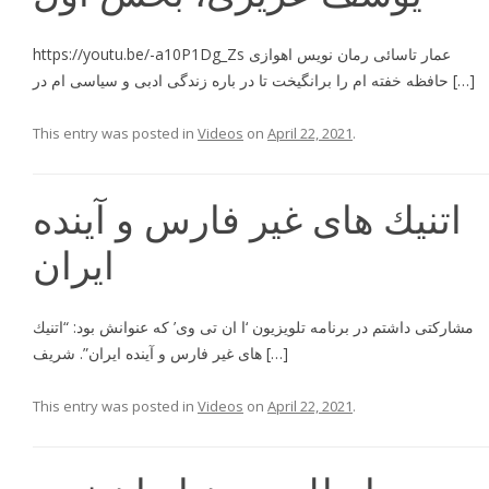
https://youtu.be/-a10P1Dg_Zs عمار تاسائى رمان نويس اهوازى
حافظه خفته ام را برانگيخت تا در باره زندگى ادبى و سياسى ام در […]
This entry was posted in
Videos
on
April 22, 2021
.
اتنيك هاى غير فارس و آينده
ايران
مشاركتى داشتم در برنامه تلويزيون ‘ا ان تى وى’ كه عنوانش بود: “اتنيك
هاى غير فارس و آينده ايران”. شريف […]
This entry was posted in
Videos
on
April 22, 2021
.