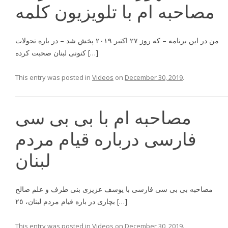
مصاحبه ام با تلویزیون کلمه
من در اين برنامه – که روز ۲۷ اکتبر ۲۰۱۹ پخش شد – در باره تحولات
كنونى لبنان صحبت كرده […]
This entry was posted in
Videos
on
December 30, 2019
.
مصاحبه ام با بى بى سى
فارسى درباره قيام مردم
لبنان
مصاحبه بى بى سى فارسى با يوسف عزيزى بنى طرف و علم صالح
بچارى در باره قيام مردم لبنان، ٢٥ […]
This entry was posted in
Videos
on
December 30, 2019
.