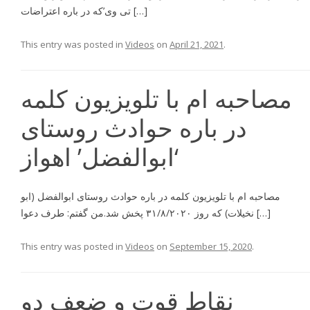
تى وى’كه در باره اعتراضات […]
This entry was posted in
Videos
on
April 21, 2021
.
مصاحبه ام با تلویزیون کلمه
در باره حوادث روستای
‘ابوالفضل’ اهواز
مصاحبه ام با تلويزيون كلمه در باره حوادث روستاى ابوالفضل (ابو
نخيلات) که روز ۳۱/۸/۲۰۲۰ پخش شد.من گفتم: طرف دعوا […]
This entry was posted in
Videos
on
September 15, 2020
.
نقاط قوت و ضعف دو