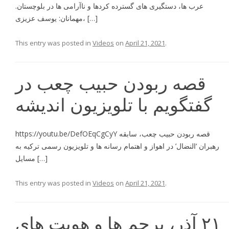
عرب ها، دستگيرى هاى گسترده كردها و ناآرامى ها در بلوچستان.
مهمانان: يوسف عزيزى، […]
This entry was posted in
Videos
on
April 21, 2021
.
قصه ربودن حبیب چعب در
گفتگویم با تلویزیون اندیشه
https://youtu.be/DefOEqCgCyY قصه ربودن حبيب چعب، سابقه
رهبران ‘النضال’ در اهواز و اهتمام رسانه ها و تلويزيون رسمى تركيه به
مسايل […]
This entry was posted in
Videos
on
April 21, 2021
.
٢١ آذر، پرچم ها و هويت هاى