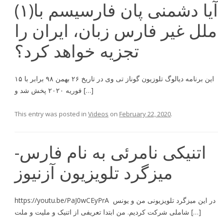
(۱)آیا دشمنی پان فارسیسم با
ملل غیر فارس زبان، ایران را
تجزیه خواهد کرد؟
این برنامه دیالوگ تلوزیون گوناز تی وی در تاریخ ۲۶ بهمن ۹۸ برابر با ۱۵
فوریه ۲۰۲۰ پخش شد و […]
This entry was posted in
Videos
on
February 22, 2020
.
اتنیکی نامرئی به نام فارس-
میزگرد تلویزیون آزنیوز
https://youtu.be/PaJ0wCEyPrA در این میزگرد تلویزیونی من و يونس
شاملى شركت کردیم. من ابتدا تعریفی از اتنیک و ملیت و ملت […]