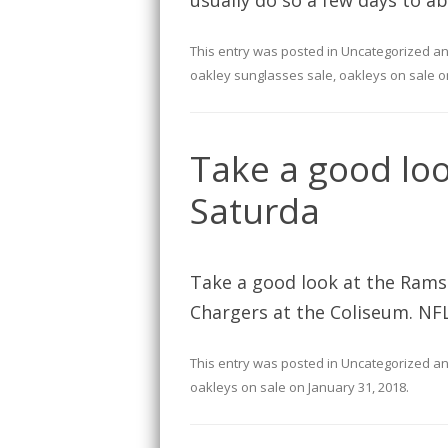
usually do so a few days to a
This entry was posted in
Uncategorized
an
oakley sunglasses sale
,
oakleys on sale
o
Take a good loo
Saturda
Take a good look at the Rams
Chargers at the Coliseum. NF
This entry was posted in
Uncategorized
an
oakleys on sale
on
January 31, 2018
.