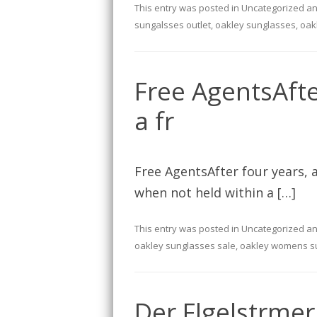
This entry was posted in
Uncategorized
an
sungalsses outlet
,
oakley sunglasses
,
oak
Free AgentsAfter
a fr
Free AgentsAfter four years, a
when not held within a […]
This entry was posted in
Uncategorized
an
oakley sunglasses sale
,
oakley womens s
Der Flgelstrmer 