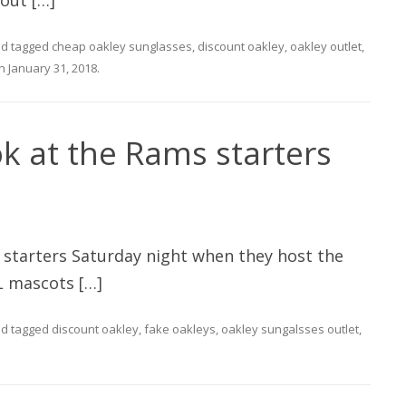
bout […]
d tagged
cheap oakley sunglasses
,
discount oakley
,
oakley outlet
,
n
January 31, 2018
.
k at the Rams starters
 starters Saturday night when they host the
L mascots […]
d tagged
discount oakley
,
fake oakleys
,
oakley sungalsses outlet
,