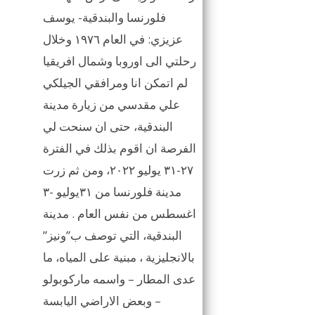
فلورنسا والبندقية- يوسف
عزيزي: في العام ١٩٧٦ وخلال
رحلتي الى اوروبا وشمال افريقيا
لم اتمكن انا ومرافقي الجيلكي
علي مقدسي من زيارة مدينة
البندقية، حتى ان سنحت لي
الفرصة ان اقوم بذلك في الفترة
٢٧-٣١ يوليو ٢٠٢٢، ومن ثم زرت
مدينة فلورنسا من ٣١يوليو -٣
اغسطس من نفس العام . مدينة
البندقية، التي توصف ب”ونيز”
بالانجليزية ، مبنية على المياه، ما
عدى المطار – واسمه ماركوبولو
– وبعض الاراضي اليابسة