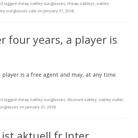
d tagged
cheap oakley sunglasses
,
cheap oakleys
,
oakley
ley sunglasses sale
on
January 31, 2018
.
 four years, a player is
 player is a free agent and may, at any time
d tagged
cheap oakley sunglasses
,
discount oakley
,
oakley outlet
,
unglasses
on
January 31, 2018
.
ist aktuell fr Inter