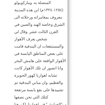
المتصلة به. وماركوبولو
(١٢٥٤-١٣٢٤م) ابن هذه المدينة
معروف بمغامراته ورحلاته الى
الشرق وخاصة الهند والصين في
القرن الثالث عشر. وقال لي
شخص يعرف الأهوار
والمستنقعات ان البندقية قامت
على بعض المناطق اليابسة في
الأهوار الواقعة على هامش البحر
وانا اتصور ان تلك الأهوار كانت
تشابه اهوارنا كهور الحويزة
والعظيم، وان مباني البندقية تم
تشييدها على بقع يابسة مرتفعة
كتلك التي نحن نصفها
ب”الجبايش” في اهوارنا، لكن هنا