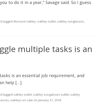
ou to do it in a year,” Savage said. So I guess
d tagged
discount oakley
,
oakley outlet
,
oakley sunglasses
,
ggle multiple tasks is an
tasks is an essential job requirement, and
an help […]
d tagged
oakley outlet
,
oakley sungalsses outlet
,
oakley
lasses
,
oakleys on sale
on
January 31, 2018
.