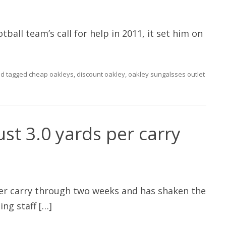
all team’s call for help in 2011, it set him on
d tagged
cheap oakleys
,
discount oakley
,
oakley sungalsses outlet
ust 3.0 yards per carry
per carry through two weeks and has shaken the
ng staff […]