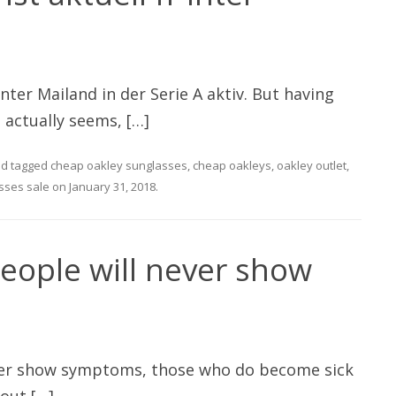
Inter Mailand in der Serie A aktiv. But having
 actually seems, […]
d tagged
cheap oakley sunglasses
,
cheap oakleys
,
oakley outlet
,
sses sale
on
January 31, 2018
.
eople will never show
ever show symptoms, those who do become sick