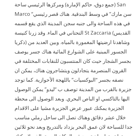
(جمع دوق، حاكم الإمارة) ومركزها الرئيسي ساحة San
Marco “سن مارك” في وسط البندقية. هناك قصر رئيسي
في هذه الساحة والى جنبه سجن المدينة الذي يقع قسمه
التحتاني في الماء. وقد زرنا كنيسة St Zaccaria (القديس
ذكريا) وشاهدنا ارضيتها المغمورة بالمياه. وبين العديد من
الجسور المبنية على الشوارع المائية هناك جسر يوصف
بجسر الشجار حيث كان المنتسبون للنقابات المختلفة في
القرون المنصرمة يتجادلون ويتشاجرون هناك، يمكن ان
نصفه بجسر “البوكسيات” باللهجة الأحوازية. كما توجد
جزيرة بالقرب من المدينة توصف ب “ليدو” يمكن الوصول
اليها بالتاكسي او الباص البحري. وبعد الوصول الى محطة
الجزيرة يمكنك عبور عرض الجزيرة مشيا على الاقدام
خلال عشر دقائق وهناك تصل الى ساحل رملي مناسب
جدا للسباحة لان عمق البحر يزداد بالتدريج وبعد نحو ثلاثين