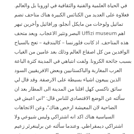
في الحياة العلمية والفنية والثقافية في اوروبا بل والعالم.
فعلاوة على العديد من الكنائس الكبيرة هناك متاحف تضم
تماثيل ولوحات من مايكل أنجلو، ورافائيل وأخرين تبهر
البصر وتثير الاعجاب. ويعد متحف Uffizi museum اهم
هذه المتاحف. اذ كانت فلورنسا – كالبندقية – تعج بالسياح
الوافدين من كل اصقاع العالم وذلك بعد عامين من الغياب
بسبب جائحة الكرونا. ولفت انتباهي في المدينة كثرة الباعة
العرب المغاربة والباكستانيين وبعض الافريقيين السود
الذين يبيعون اشياء بسيطة على الارصفة. وقد قال لي
سائق تاكسي كهل اقلنا من المدينة الى المطار بعد ان
سألته عن الوضع الاقتصادي للناس قال: “اني اعيش في
الضاحية لان المعيشة ارخص هناك”، وعن الاتجاهات
السياسية هناك اكد انه اشتراكي وليس شيوعي ولا
اشتراكي ديمقراطي. وعندما سألته عن برلينغرئر زعيم