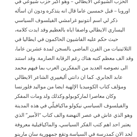
الحزب الشيوعي الايطالي – وهو اكبر حزب شيوعي في
اوروبا – قبل خمسين عاما قال انه يتذكره ودون ان اسأله
ذكر لي اسم أنتونيو غرامشي الفيلسوف السياسي
اليساري الايطالي واصفا اياه بالعظيم وقد ايدت كلامه،
حيث حكم عليه الفاشيون الحاكمون في ايطاليا في
الثلاثينيات من القرن الماضي بالسجن لمدة عشرين عاما،
وقد الف معظم كتبه هناك رغم الرقابة الصارمة. وقد استند
الى نصوصه العديد من المفكرين العرب بما فيهم محمد
عابد الجابري. كما ان دانتي أليغييري الشاعر الايطالي
ومؤلف كتاب الكوميديا الإلهية ايضا من مواليد فلورنسا
وكان معاصرا لماركوبولو.وكذلك ولد ومات المفكر
والفيلسوف السياسي نيكولو ماكيافيلّي في هذه المدينة
وهو الذي عاش في عصر النهضة والف كتاب “الأمير” الذي
يعتبر احد اهم كتب الفكر السياسي، والماكيافيلية معروفة
لحد الان كمدرسة في السياسة.وتقع جمهورية سان مارينو