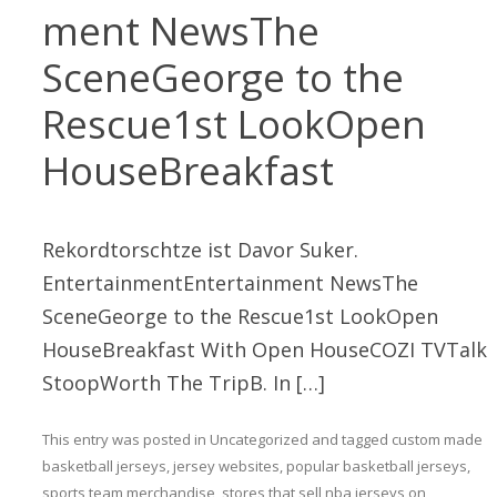
ment NewsThe
SceneGeorge to the
Rescue1st LookOpen
HouseBreakfast
Rekordtorschtze ist Davor Suker.
EntertainmentEntertainment NewsThe
SceneGeorge to the Rescue1st LookOpen
HouseBreakfast With Open HouseCOZI TVTalk
StoopWorth The TripB. In […]
This entry was posted in
Uncategorized
and tagged
custom made
basketball jerseys
,
jersey websites
,
popular basketball jerseys
,
sports team merchandise
,
stores that sell nba jerseys
on