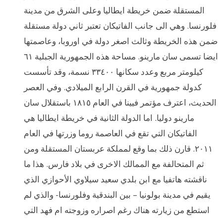
المستقلة ضمن خريطة ايطاليا وعلى الشرق من مدينة
فلورنسا. وهي الى جانب الفاتيكان تعتبر ثاني دولة مستقلة
ضمن هذه الخريطة وثالث اصغر دولة في اوروبا، وعاصمتها
ايضا تسمى سان مارينو. مساحة هذه الجمهورية الجبلية ٦١
كيلومتر مربع وعدد سكانها ٣٣٤٠٠ نسمة، وقد تأسست
كدولة جمهورية في القرن الرابع الميلادي. وفي العصر
الحديث، اعترف مؤتمر فيينا في العام ١٨١٥ باستقلال سان
مارينو دوليا. اما الدولة الثانية في خريطة ايطاليا هي
الفاتيكان التي تقع في العاصمة روما وزرتها في العام
٢٠١١. قارن ذلك بما وقع لمملكة عربستان المستقلة ومن
ثم المتحالفة مع الممالك الاخرى في بلاد فارس. هذا ما
ناقشته هاتفيا مع ابن بلدي سعيد سيلاوي الأحوازي الذي
يقيم في مدينة بولونيا – بين البندقية وفلورنسا- والذي لم
استطع من زيارته هناك رغم اصراره وزوجته ام فهد التي