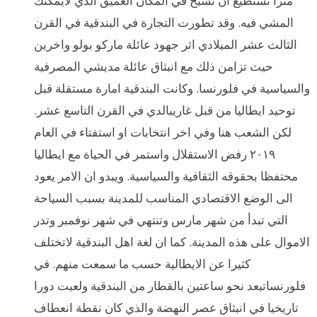
مترا تستطيع ان تسبح في المكان العميق الذي لايمكنك
المشي فيه. وقد تطورت التجارة في البندقية في القرن
الثالث عشر الميلادي اثر جهود عائلة ماركو بولو واخرين
حيث تزامن ذلك مع انبثاق عائلة مديشي المصرفية
والسياسية في فلورنسا. وكانت البندقية امارة مستقلة قبل
توحيد ايطاليا من قبل غاريبالدي في القرن التاسع عشر.
لكن الشعب هنا وفي اخر انتخابات او استفتاء في العام
٢٠١٩ رفض الاستقلال واستمر في الحياة مع ايطاليا
محتفظا بحقوقه الثقافية والسياسية. ويبدو ان الامر يعود
الى الوضع الاقتصادي المناسب للمدينة بسبب السياحة
التي تبدأ من شهر مارس وتنتهي في شهر نوفمبر وتدر
الاموال على هذه المدينة. كما ان لغة اهل البندقية لاتختلف
كثيرا عن الايطالية حسب ما سمعت منهم. في
فلورنساتبعد نحو ساعتين بالقطار من البندقية ولعبت دورا
تاريخيا في انبثاق عصر النهضة والذي كان نقطة انعطاف