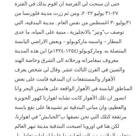
حتى ان سنحت لي الفرصة ان اقوم بذلك في الفترة
٢٧-٣١ يوليو ٢٠٢٢، ومن ثم زرت مدينة فلورنسا من
٣١يوليو -٣ اغسطس من نفس العام . مدينة البندقية، التي
توصف ب”ونيز” بالانجليزية ، مبنية على المياه، ما عدى
المطار – واسمه ماركوبولو – وبعض الاراضي اليابسة
المتصلة به. وماركوبولو (١٢٥٤-١٣٢٤م) ابن هذه المدينة
معروف بمغامراته ورحلاته الى الشرق وخاصة الهند
والصين في القرن الثالث عشر. وقال لي شخص يعرف
الأهوار والمستنقعات ان البندقية قامت على بعض
المناطق اليابسة في الأهوار الواقعة على هامش البحر وانا
اتصور ان تلك الأهوار كانت تشابه اهوارنا كهور الحويزة
والعظيم، وان مباني البندقية تم تشييدها على بقع يابسة
مرتفعة كتلك التي نحن نصفها ب”الجبايش” في اهوارنا،
لكن هنا في اوروبا اصبحت البندقية مدينة تبهر العالم
وتجلب الملايين من السياح ليدروا عليها ايرادات تعادل بل