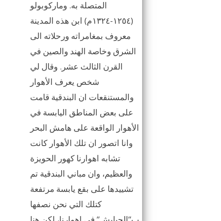
المتصلة به. وماركوبولو
(١٢٥٤-١٣٢٤م) ابن هذه المدينة
معروف بمغامراته ورحلاته الى
الشرق وخاصة الهند والصين في
القرن الثالث عشر. وقال لي
شخص يعرف الأهوار
والمستنقعات ان البندقية قامت
على بعض المناطق اليابسة في
الأهوار الواقعة على هامش البحر
وانا اتصور ان تلك الأهوار كانت
تشابه اهوارنا كهور الحويزة
والعظيم، وان مباني البندقية تم
تشييدها على بقع يابسة مرتفعة
كتلك التي نحن نصفها
ب”الجبايش” في اهوارنا، لكن هنا