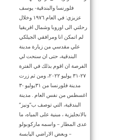
فلورنسا والبندقية- يوسف
عزيزي: في العام ١٩٧٦ وخلال
رحلتي الى اوروبا وشمال افريقيا
لم اتمكن انا ومرافقي الجيلكي
علي مقدسي من زيارة مدينة
البندقية، حتى ان سنحت لي
الفرصة ان اقوم بذلك في الفترة
٢٧-٣١ يوليو ٢٠٢٢، ومن ثم زرت
مدينة فلورنسا من ٣١يوليو -٣
اغسطس من نفس العام . مدينة
البندقية، التي توصف ب”ونيز”
بالانجليزية ، مبنية على المياه، ما
عدى المطار – واسمه ماركوبولو
– وبعض الاراضي اليابسة