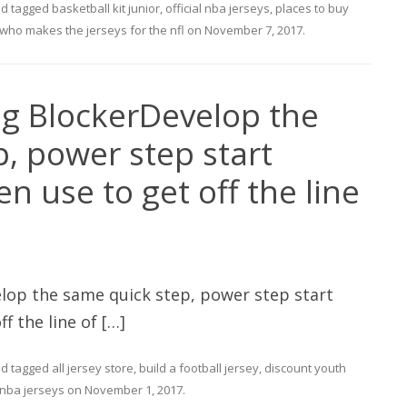
d tagged
basketball kit junior
,
official nba jerseys
,
places to buy
who makes the jerseys for the nfl
on
November 7, 2017
.
g BlockerDevelop the
, power step start
n use to get off the line
op the same quick step, power step start
f the line of […]
d tagged
all jersey store
,
build a football jersey
,
discount youth
l nba jerseys
on
November 1, 2017
.