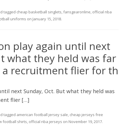
d tagged
cheap basketball singlets
,
fansgearonline
,
official nba
otball uniforms
on
January 15, 2018
.
n play again until next
t what they held was far
a recruitment flier for th
ntil next Sunday, Oct. But what they held was
ent flier […]
d tagged
american football jersey sale
,
cheap jerseys free
 football shirts
,
official nba jerseys
on
November 19, 2017
.