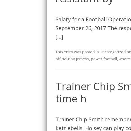
Salary for a Football Operati
September 26, 2017 The respon
[…]
This entry was posted in
Uncategorized
an
official nba jerseys
,
power football
,
where 
Trainer Chip Sm
time h
Trainer Chip Smith remembers
kettlebells. Holsey can play c