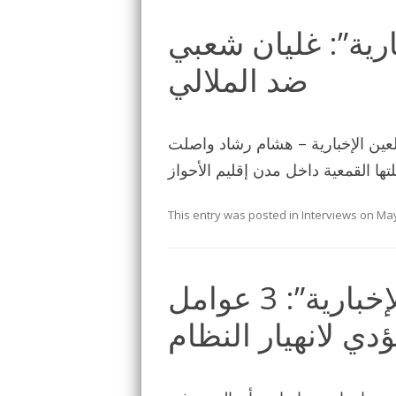
ارية”: غليان شعبي
ضد الملالي
ب الشعبي ضد الملالي يتصاعد الأحد 2018.4.22 العين الإخبارية – هشام رشاد واصلت
This entry was posted in
Interviews
on
May
معارض اهوازي لـ”العين الإخبارية”: 3 عوامل
دي لانهيار النظام