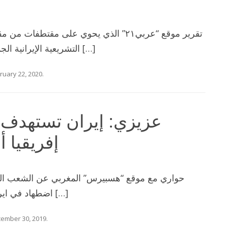
تقرير موقع “عربي٢١” الذي يحوي على مقتطفا
التشريعية الإيرانية الجمعة، بمنافسة أكثر من 7000 مرشح […]
ruary 22, 2020
.
عزيزي: إيران تستهدف 
إفريقيا أ
حواري مع موقع “هسبيرس” المغربي عن الشعب العرب
اضطهاد في ايران وكذلك الأهداف التوسعية للنظام […]
ember 30, 2019
.