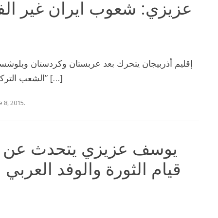
عزيزي: شعوب ايران غير الف
إقليم أذربيجان يتحرك بعد عربستان وكردستان وبلوشستا
الشعب التركي الاخيرة في إقليم “اذربيجان-ايران” […]
e 8, 2015
.
يوسف عزيزي يتحدث عن ذك
قيام الثورة والوفد العربي