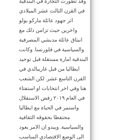
وقد تطورت التجارة في البندقية
في القرن الثالث عشر الميلادي
اثر جهود عائلة ماركو بولو
واخرين حيث تزامن ذلك مع
انبثاق عائلة مديشي المصرفية
والسياسية في فلورنسا. وكانت
البندقية امارة مستقلة قبل توحيد
ايطاليا من قبل غاريبالدي في
القرن التاسع عشر. لكن الشعب
هنا وفي اخر انتخابات او استفتاء
في العام ٢٠١٩ رفض الاستقلال
واستمر في الحياة مع ايطاليا
محتفظا بحقوقه الثقافية
والسياسية. ويبدو ان الامر يعود
الى الوضع الاقتصادي المناسب