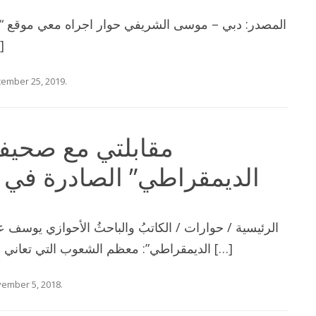
المصدر: دبي – موسى الشريفي حوار اجراه معي موقع “ا
في السج
ember 25, 2019
.
مقابلتي مع صحيف
الديمقراطي” الصادرة في 
الرئيسية / حوارات / الكاتبُ والباحثُ الأحوازي يوس
الديمقراطي”: معظم الشعوب التي تعاني من الاضطهاد القومي تتعرض بشكل […]
ember 5, 2018
.