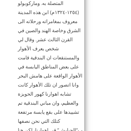
المتصلة به. وماركوبولو
(١٢٥٤-١٣٢٤م) ابن هذه المدينة
معروف بمغامراته ورحلاته الى
الشرق وخاصة الهند والصين في
القرن الثالث عشر. وقال لي
شخص يعرف الأهوار
والمستنقعات ان البندقية قامت
على بعض المناطق اليابسة في
الأهوار الواقعة على هامش البحر
وانا اتصور ان تلك الأهوار كانت
تشابه اهوارنا كهور الحويزة
والعظيم، وان مباني البندقية تم
تشييدها على بقع يابسة مرتفعة
كتلك التي نحن نصفها
ب”الجبايش” في اهوارنا، لكن هنا