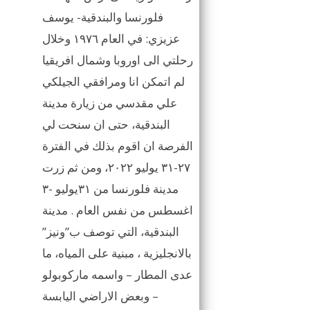
فلورنسا والبندقية- يوسف
عزيزي: في العام ١٩٧٦ وخلال
رحلتي الى اوروبا وشمال افريقيا
لم اتمكن انا ومرافقي الجيلكي
علي مقدسي من زيارة مدينة
البندقية، حتى ان سنحت لي
الفرصة ان اقوم بذلك في الفترة
٢٧-٣١ يوليو ٢٠٢٢، ومن ثم زرت
مدينة فلورنسا من ٣١يوليو -٣
اغسطس من نفس العام . مدينة
البندقية، التي توصف ب”ونيز”
بالانجليزية ، مبنية على المياه، ما
عدى المطار – واسمه ماركوبولو
– وبعض الاراضي اليابسة