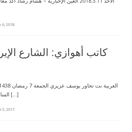
الأحد 2018.3.11 العين الإخبارية – هشام رشا
 6, 2018
.
كاتب أهوازي: الشارع الإير
الساعدي #يوسف_عزيزي، كاتب وباحث […]
e 5, 2017
.