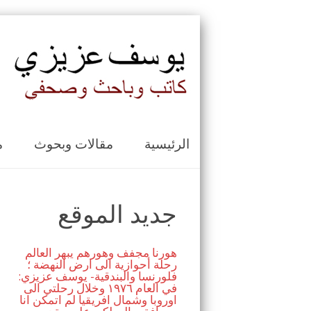
الرئيسية
مقالات وبحوث
م
جديد الموقع
هورنا مجفف وهورهم يبهر العالم
رحلة أحوازية الى ارض النهضة ؛
فلورنسا والبندقية- يوسف عزيزي:
في العام ١٩٧٦ وخلال رحلتي الى
اوروبا وشمال افريقيا لم اتمكن انا