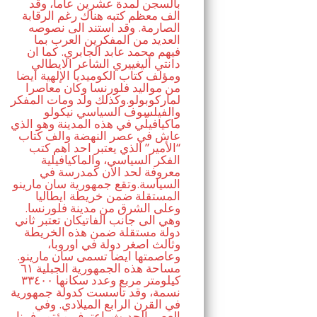
بالسجن لمدة عشرين عاما، وقد
الف معظم كتبه هناك رغم الرقابة
الصارمة. وقد استند الى نصوصه
العديد من المفكرين العرب بما
فيهم محمد عابد الجابري. كما ان
دانتي أليغييري الشاعر الايطالي
ومؤلف كتاب الكوميديا الإلهية ايضا
من مواليد فلورنسا وكان معاصرا
لماركوبولو.وكذلك ولد ومات المفكر
والفيلسوف السياسي نيكولو
ماكيافيلّي في هذه المدينة وهو الذي
عاش في عصر النهضة والف كتاب
“الأمير” الذي يعتبر احد اهم كتب
الفكر السياسي، والماكيافيلية
معروفة لحد الان كمدرسة في
السياسة.وتقع جمهورية سان مارينو
المستقلة ضمن خريطة ايطاليا
وعلى الشرق من مدينة فلورنسا.
وهي الى جانب الفاتيكان تعتبر ثاني
دولة مستقلة ضمن هذه الخريطة
وثالث اصغر دولة في اوروبا،
وعاصمتها ايضا تسمى سان مارينو.
مساحة هذه الجمهورية الجبلية ٦١
كيلومتر مربع وعدد سكانها ٣٣٤٠٠
نسمة، وقد تأسست كدولة جمهورية
في القرن الرابع الميلادي. وفي
العصر الحديث، اعترف مؤتمر فيينا