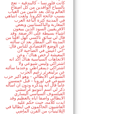
كانت فلورنسا – كالبندقية – تعج
بالسياح الوافدين من كل اصقاع
العالم وذلك بعد عامين من الغياب
بسبب جائحة الكرونا. ولفت انتباهي
في المدينة كثرة الباعة العرب
المغاربة والباكستانيين وبعض
الافريقيين السود الذين يبيعون
اشياء بسيطة على الارصفة. وقد
قال لي سائق تاكسي كهل اقلنا من
المدينة الى المطار بعد ان سألته
عن الوضع الاقتصادي للناس قال:
“اني اعيش في الضاحية لان
المعيشة ارخص هناك”، وعن
الاتجاهات السياسية هناك اكد انه
اشتراكي وليس شيوعي ولا
اشتراكي ديمقراطي. وعندما سألته
عن برلينغرئر زعيم الحزب
الشيوعي الايطالي – وهو اكبر حزب
شيوعي في اوروبا – قبل خمسين
عاما قال انه يتذكره ودون ان اسأله
ذكر لي اسم أنتونيو غرامشي
الفيلسوف السياسي اليساري
الايطالي واصفا اياه بالعظيم وقد
ايدت كلامه، حيث حكم عليه
الفاشيون الحاكمون في ايطاليا في
الثلاثينيات من القرن الماضي