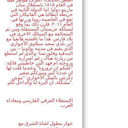
في العام ١٨١٥ باستقلال سان
مارينو دوليا. اما الدولة الثانية في
خريطة ايطاليا هي الفاتيكان التي
تقع في العاصمة روما وزرتها في
العام ٢٠١١. قارن ذلك بما وقع
لمملكة عربستان المستقلة ومن ثم
المتحالفة مع الممالك الاخرى في
بلاد فارس. هذا ما ناقشته هاتفيا مع
ابن بلدي سعيد سيلاوي الأحوازي
الذي يقيم في مدينة بولونيا – بين
البندقية وفلورنسا- والذي لم استطع
من زيارته هناك رغم اصراره
وزوجته ام فهد التي خاطبتني قائلة :
“عليكم ان تزورونا” وعندما قلت لها
ان عددنا كبير ومنزلكم صغير
ذكرتني بالمثل الأحوازي: “موش
مشكلة، ان البرة لنا والداخل لكم”.
الإستعلاء العرقي الفارسي ومعاداة
العرب
حوار مطول لقناة الشرق مع
يوسف عزيزي