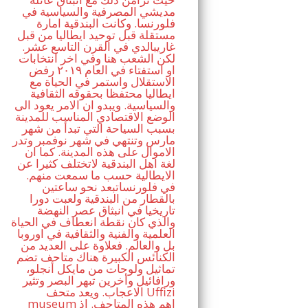
مديشي المصرفية والسياسية في
فلورنسا. وكانت البندقية امارة
مستقلة قبل توحيد ايطاليا من قبل
غاريبالدي في القرن التاسع عشر.
لكن الشعب هنا وفي اخر انتخابات
او استفتاء في العام ٢٠١٩ رفض
الاستقلال واستمر في الحياة مع
ايطاليا محتفظا بحقوقه الثقافية
والسياسية. ويبدو ان الامر يعود الى
الوضع الاقتصادي المناسب للمدينة
بسبب السياحة التي تبدأ من شهر
مارس وتنتهي في شهر نوفمبر وتدر
الاموال على هذه المدينة. كما ان
لغة اهل البندقية لاتختلف كثيرا عن
الايطالية حسب ما سمعت منهم.
في فلورنساتبعد نحو ساعتين
بالقطار من البندقية ولعبت دورا
تاريخيا في انبثاق عصر النهضة
والذي كان نقطة انعطاف في الحياة
العلمية والفنية والثقافية في اوروبا
بل والعالم. فعلاوة على العديد من
الكنائس الكبيرة هناك متاحف تضم
تماثيل ولوحات من مايكل أنجلو،
ورافائيل وأخرين تبهر البصر وتثير
الاعجاب. ويعد متحف Uffizi
museum اهم هذه المتاحف. اذ