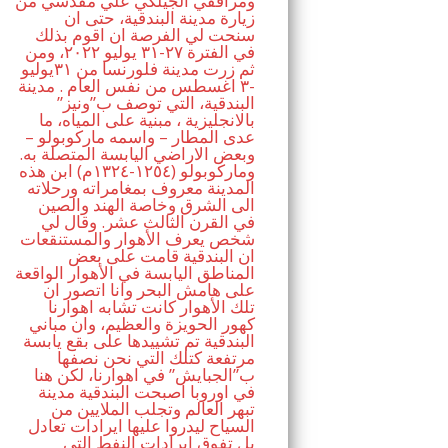
ومرافقي الجيلكي علي مقدسي من
زيارة مدينة البندقية، حتى ان
سنحت لي الفرصة ان اقوم بذلك
في الفترة ٢٧-٣١ يوليو ٢٠٢٢، ومن
ثم زرت مدينة فلورنسا من ٣١يوليو
-٣ اغسطس من نفس العام . مدينة
البندقية، التي توصف ب”ونيز”
بالانجليزية ، مبنية على المياه، ما
عدى المطار – واسمه ماركوبولو –
وبعض الاراضي اليابسة المتصلة به.
وماركوبولو (١٢٥٤-١٣٢٤م) ابن هذه
المدينة معروف بمغامراته ورحلاته
الى الشرق وخاصة الهند والصين
في القرن الثالث عشر. وقال لي
شخص يعرف الأهوار والمستنقعات
ان البندقية قامت على بعض
المناطق اليابسة في الأهوار الواقعة
على هامش البحر وانا اتصور ان
تلك الأهوار كانت تشابه اهوارنا
كهور الحويزة والعظيم، وان مباني
البندقية تم تشييدها على بقع يابسة
مرتفعة كتلك التي نحن نصفها
ب”الجبايش” في اهوارنا، لكن هنا
في اوروبا اصبحت البندقية مدينة
تبهر العالم وتجلب الملايين من
السياح ليدروا عليها ايرادات تعادل
بل تفوق ايرادات النفط التي