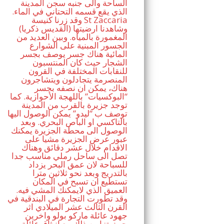
الساحة والى جنبه سجن المدينة
الذي يقع قسمه التحتاني في الماء.
وقد زرنا كنيسة St Zaccaria
(القديس ذكريا) وشاهدنا ارضيتها
المغمورة بالمياه. وبين العديد من
الجسور المبنية على الشوارع
المائية هناك جسر يوصف بجسر
الشجار حيث كان المنتسبون
للنقابات المختلفة في القرون
المنصرمة يتجادلون ويتشاجرون
هناك، يمكن ان نصفه بجسر
“البوكسيات” باللهجة الأحوازية. كما
توجد جزيرة بالقرب من المدينة
توصف ب “ليدو” يمكن الوصول اليها
بالتاكسي او الباص البحري. وبعد
الوصول الى محطة الجزيرة يمكنك
عبور عرض الجزيرة مشيا على
الاقدام خلال عشر دقائق وهناك
تصل الى ساحل رملي مناسب جدا
للسباحة لان عمق البحر يزداد
بالتدريج وبعد نحو ثلاثين مترا
تستطيع ان تسبح في المكان
العميق الذي لايمكنك المشي فيه.
وقد تطورت التجارة في البندقية في
القرن الثالث عشر الميلادي اثر
جهود عائلة ماركو بولو واخرين
حيث تزامن ذلك مع انبثاق عائلة