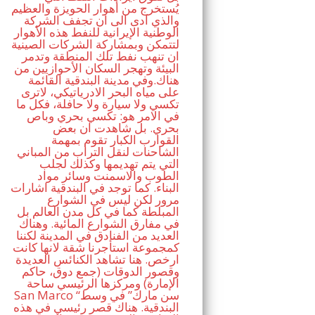
يُستخرج من أهوار الحويزة والعظيم
والذي ادى الى ان تجفف الشركة
الوطنية الإيرانية للنفط هذه الأهوار
لتتمكن وبمشاركة الشركات الصينية
ان تنهب نفط تلك المنطقة وتدمر
البيئة وتهجر السكان الأحوازيين من
هناك.وفي مدينة البندقية القائمة
على مياه البحر الادرياتيكي، لاترى
تكسي ولا سيارة ولا حافلة، فكل ما
في الامر هو: تكسي بحري وباص
بحري. بل شاهدت ان بعض
القوارب الكبار تقوم بمهمة
الشاحنات لنقل التراب من المباني
التي يتم تهديمها وكذلك لجلب
الطوب والاسمنت وسائر مواد
البناء. كما توجد في البندقية اشارات
مرور لكن ليس في الشوارع
المبلطة كما في كل مدن العالم بل
في مفارق الشوارع المائية. وهناك
العديد من الفنادق في المدينة لكننا
كمجموعة استأجرنا شقة لانها كانت
ارخص. هنا تشاهد الكنائس العديدة
وقصور الدوقات (جمع دوق، حاكم
الإمارة) ومركزها الرئيسي ساحة
San Marco “سن مارك” في وسط
البندقية. هناك قصر رئيسي في هذه