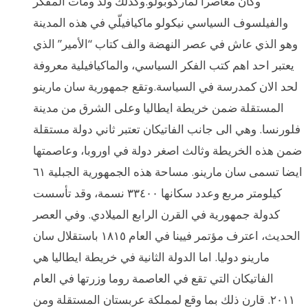
وكان معاصرا لماركوبولو.وكذلك ولد ومات المفكر
والفيلسوف السياسي نيكولو ماكيافيلّي في هذه المدينة
وهو الذي عاش في عصر النهضة والف كتاب “الأمير” الذي
يعتبر احد اهم كتب الفكر السياسي، والماكيافيلية معروفة
لحد الان كمدرسة في السياسة.وتقع جمهورية سان مارينو
المستقلة ضمن خريطة ايطاليا وعلى الشرق من مدينة
فلورنسا. وهي الى جانب الفاتيكان تعتبر ثاني دولة مستقلة
ضمن هذه الخريطة وثالث اصغر دولة في اوروبا، وعاصمتها
ايضا تسمى سان مارينو. مساحة هذه الجمهورية الجبلية ٦١
كيلومتر مربع وعدد سكانها ٣٣٤٠٠ نسمة، وقد تأسست
كدولة جمهورية في القرن الرابع الميلادي. وفي العصر
الحديث، اعترف مؤتمر فيينا في العام ١٨١٥ باستقلال سان
مارينو دوليا. اما الدولة الثانية في خريطة ايطاليا هي
الفاتيكان التي تقع في العاصمة روما وزرتها في العام
٢٠١١. قارن ذلك بما وقع لمملكة عربستان المستقلة ومن