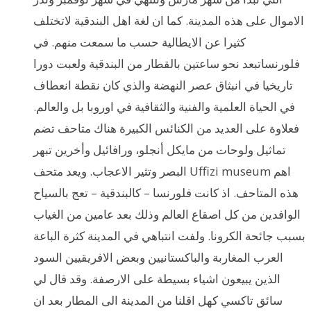
الاموال على هذه المدينة. كما ان لغة اهل البندقية لاتختلف
كثيرا عن الايطالية حسب ما سمعت منهم. في
فلورنساتبعد نحو ساعتين بالقطار من البندقية ولعبت دورا
تاريخيا في انبثاق عصر النهضة والذي كان نقطة انعطاف
في الحياة العلمية والفنية والثقافية في اوروبا بل والعالم.
فعلاوة على العديد من الكنائس الكبيرة هناك متاحف تضم
تماثيل ولوحات من مايكل أنجلو، ورافائيل وأخرين تبهر
البصر وتثير الاعجاب. ويعد متحف Uffizi museum اهم
هذه المتاحف. اذ كانت فلورنسا – كالبندقية – تعج بالسياح
الوافدين من كل اصقاع العالم وذلك بعد عامين من الغياب
بسبب جائحة الكرونا. ولفت انتباهي في المدينة كثرة الباعة
العرب المغاربة والباكستانيين وبعض الافريقيين السود
الذين يبيعون اشياء بسيطة على الارصفة. وقد قال لي
سائق تاكسي كهل اقلنا من المدينة الى المطار بعد ان