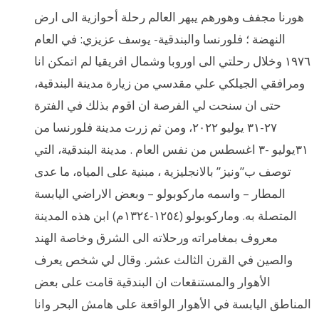
هورنا مجفف وهورهم يبهر العالم رحلة أحوازية الى ارض
النهضة ؛ فلورنسا والبندقية- يوسف عزيزي: في العام
١٩٧٦ وخلال رحلتي الى اوروبا وشمال افريقيا لم اتمكن انا
ومرافقي الجيلكي علي مقدسي من زيارة مدينة البندقية،
حتى ان سنحت لي الفرصة ان اقوم بذلك في الفترة
٢٧-٣١ يوليو ٢٠٢٢، ومن ثم زرت مدينة فلورنسا من
٣١يوليو -٣ اغسطس من نفس العام . مدينة البندقية، التي
توصف ب”ونيز” بالانجليزية ، مبنية على المياه، ما عدى
المطار – واسمه ماركوبولو – وبعض الاراضي اليابسة
المتصلة به. وماركوبولو (١٢٥٤-١٣٢٤م) ابن هذه المدينة
معروف بمغامراته ورحلاته الى الشرق وخاصة الهند
والصين في القرن الثالث عشر. وقال لي شخص يعرف
الأهوار والمستنقعات ان البندقية قامت على بعض
المناطق اليابسة في الأهوار الواقعة على هامش البحر وانا