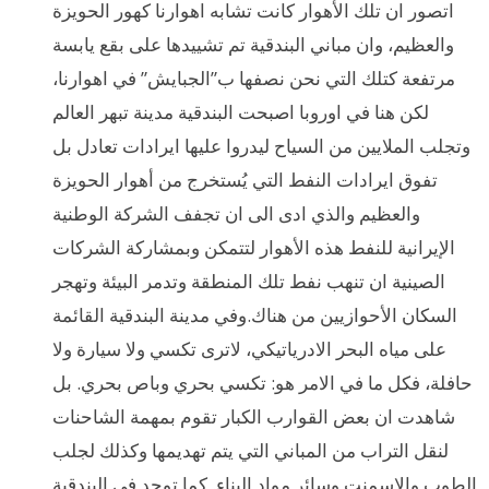
اتصور ان تلك الأهوار كانت تشابه اهوارنا كهور الحويزة
والعظيم، وان مباني البندقية تم تشييدها على بقع يابسة
مرتفعة كتلك التي نحن نصفها ب”الجبايش” في اهوارنا،
لكن هنا في اوروبا اصبحت البندقية مدينة تبهر العالم
وتجلب الملايين من السياح ليدروا عليها ايرادات تعادل بل
تفوق ايرادات النفط التي يُستخرج من أهوار الحويزة
والعظيم والذي ادى الى ان تجفف الشركة الوطنية
الإيرانية للنفط هذه الأهوار لتتمكن وبمشاركة الشركات
الصينية ان تنهب نفط تلك المنطقة وتدمر البيئة وتهجر
السكان الأحوازيين من هناك.وفي مدينة البندقية القائمة
على مياه البحر الادرياتيكي، لاترى تكسي ولا سيارة ولا
حافلة، فكل ما في الامر هو: تكسي بحري وباص بحري. بل
شاهدت ان بعض القوارب الكبار تقوم بمهمة الشاحنات
لنقل التراب من المباني التي يتم تهديمها وكذلك لجلب
الطوب والاسمنت وسائر مواد البناء. كما توجد في البندقية