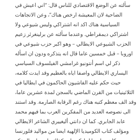
سألته عن الوضع الاقتصادي للناس قال: “اني اعيش في
الضاحية لان المعيشة ارخص هناك”، وعن الاتجاهات
السياسية هناك اكد انه اشتراكي وليس شيوعي ولا
اشتراكي ديمقراطي. وعندما سألته عن برلينغرئر زعيم
الحزب الشيوعي الايطالي – وهو اكبر حزب شيوعي في
اوروبا – قبل خمسين عاما قال انه يتذكره ودون ان اسأله
ذكر لي اسم أنتونيو غرامشي الفيلسوف السياسي
اليساري الايطالي واصفا اياه بالعظيم وقد ايدت كلامه،
حيث حكم عليه الفاشيون الحاكمون في ايطاليا في
الثلاثينيات من القرن الماضي بالسجن لمدة عشرين عاما،
وقد الف معظم كتبه هناك رغم الرقابة الصارمة. وقد استند
الى نصوصه العديد من المفكرين العرب بما فيهم محمد
عابد الجابري. كما ان دانتي أليغييري الشاعر الايطالي
ومؤلف كتاب الكوميديا الإلهية ايضا من مواليد فلورنسا