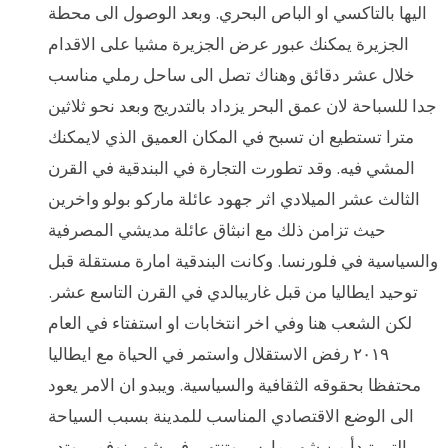
اليها بالتاكسي او الباص البحري. وبعد الوصول الى محطة
الجزيرة يمكنك عبور عرض الجزيرة مشيا على الاقدام
خلال عشر دقائق وهناك تصل الى ساحل رملي مناسب
جدا للسباحة لان عمق البحر يزداد بالتدريج وبعد نحو ثلاثين
مترا تستطيع ان تسبح في المكان العميق الذي لايمكنك
المشي فيه. وقد تطورت التجارة في البندقية في القرن
الثالث عشر الميلادي اثر جهود عائلة ماركو بولو واخرين
حيث تزامن ذلك مع انبثاق عائلة مديشي المصرفية
والسياسية في فلورنسا. وكانت البندقية امارة مستقلة قبل
توحيد ايطاليا من قبل غاريبالدي في القرن التاسع عشر.
لكن الشعب هنا وفي اخر انتخابات او استفتاء في العام
٢٠١٩ رفض الاستقلال واستمر في الحياة مع ايطاليا
محتفظا بحقوقه الثقافية والسياسية. ويبدو ان الامر يعود
الى الوضع الاقتصادي المناسب للمدينة بسبب السياحة
التي تبدأ من شهر مارس وتنتهي في شهر نوفمبر وتدر