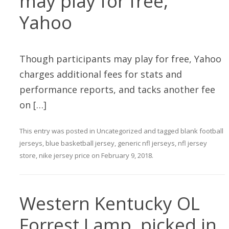
may play for free,
Yahoo
Though participants may play for free, Yahoo
charges additional fees for stats and
performance reports, and tacks another fee
on […]
This entry was posted in
Uncategorized
and tagged
blank football
jerseys
,
blue basketball jersey
,
generic nfl jerseys
,
nfl jersey
store
,
nike jersey price
on
February 9, 2018
.
Western Kentucky OL
Forrest Lamp, picked in