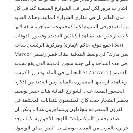
اشارات مرور لكن ليس في الشوارع المبلطة كما في كل
مدن العالم بل في مفارق الشوارع المائية. وهناك العديد
من الفنادق في المدينة لكننا كمجموعة استأجرنا شقة لانها
كانت ارخص. هنا تشاهد الكنائس العديدة وقصور الدوقات
(جمع دوق، حاكم الإمارة) ومركزها الرئيسي ساحة San
Marco “سن مارك” في وسط البندقية. هناك قصر رئيسي
في هذه الساحة والى جنبه سجن المدينة الذي يقع قسمه
التحتاني في الماء. وقد زرنا كنيسة St Zaccaria (القديس
ذكريا) وشاهدنا ارضيتها المغمورة بالمياه. وبين العديد من
الجسور المبنية على الشوارع المائية هناك جسر يوصف
بجسر الشجار حيث كان المنتسبون للنقابات المختلفة في
القرون المنصرمة يتجادلون ويتشاجرون هناك، يمكن ان
نصفه بجسر “البوكسيات” باللهجة الأحوازية. كما توجد
جزيرة بالقرب من المدينة توصف ب “ليدو” يمكن الوصول