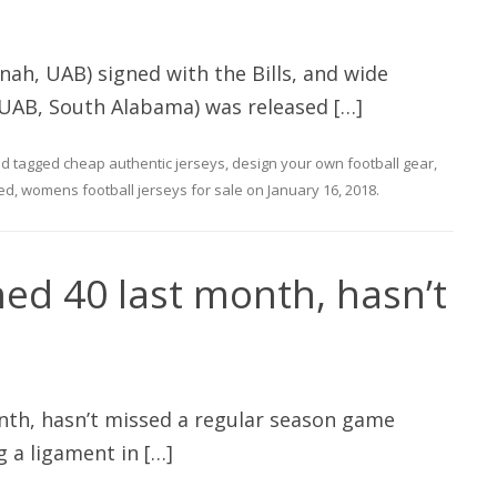
h, UAB) signed with the Bills, and wide
 UAB, South Alabama) was released […]
d tagged
cheap authentic jerseys
,
design your own football gear
,
hed
,
womens football jerseys for sale
on
January 16, 2018
.
ed 40 last month, hasn’t
nth, hasn’t missed a regular season game
g a ligament in […]