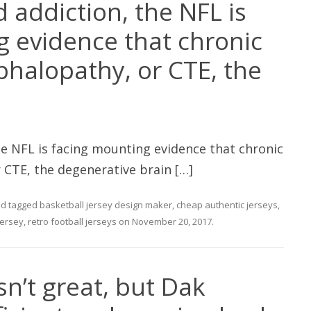
d addiction, the NFL is
 evidence that chronic
halopathy, or CTE, the
he NFL is facing mounting evidence that chronic
 CTE, the degenerative brain […]
d tagged
basketball jersey design maker
,
cheap authentic jerseys
,
jersey
,
retro football jerseys
on
November 20, 2017
.
n’t great, but Dak