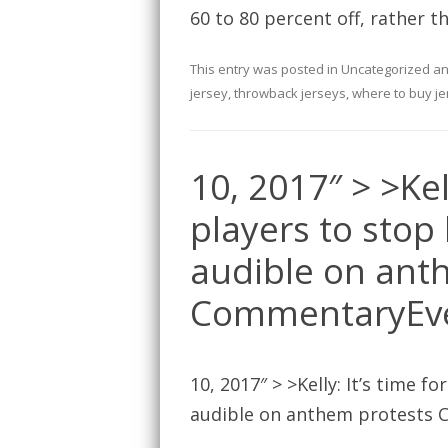
60 to 80 percent off, rather th
This entry was posted in
Uncategorized
an
jersey
,
throwback jerseys
,
where to buy je
10, 2017″ > >Kel
players to stop 
audible on ant
CommentaryEve
10, 2017″ > >Kelly: It’s time f
audible on anthem protests 