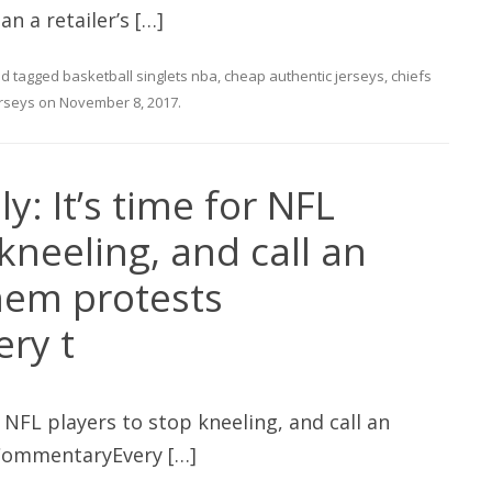
an a retailer’s […]
d tagged
basketball singlets nba
,
cheap authentic jerseys
,
chiefs
rseys
on
November 8, 2017
.
ly: It’s time for NFL
kneeling, and call an
hem protests
ry t
or NFL players to stop kneeling, and call an
CommentaryEvery […]