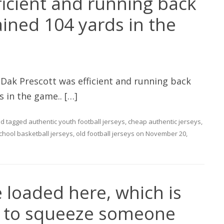
ficient and running back
gained 104 yards in the
 Dak Prescott was efficient and running back
s in the game.. […]
d tagged
authentic youth football jerseys
,
cheap authentic jerseys
,
chool basketball jerseys
,
old football jerseys
on
November 20,
e loaded here, which is
h to squeeze someone