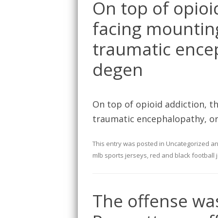
On top of opioi
facing mounting
traumatic encep
degen
On top of opioid addiction, t
traumatic encephalopathy, or
This entry was posted in
Uncategorized
an
mlb sports jerseys
,
red and black football 
The offense was