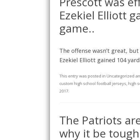
Prescott was ef
Ezekiel Elliott 
game..
The offense wasn’t great, but
Ezekiel Elliott gained 104 yard
This entry was posted in
Uncategorized
an
custom high school football jerseys
,
high s
2017
.
The Patriots ar
why it be toug