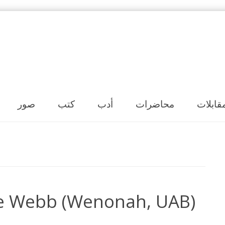
Skip to content
قابلات
محاضرات
أدب
كتب
صور
oe Webb (Wenonah, UAB)