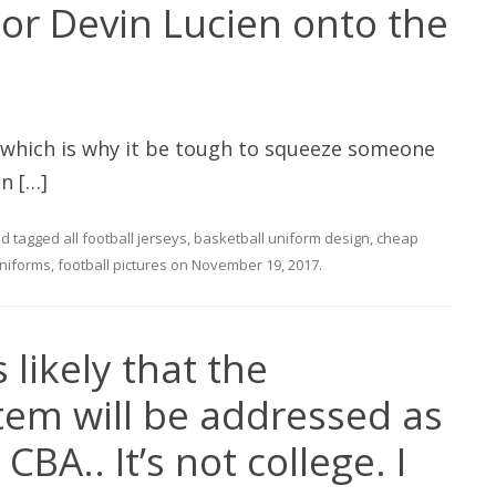
r or Devin Lucien onto the
, which is why it be tough to squeeze someone
en […]
d tagged
all football jerseys
,
basketball uniform design
,
cheap
uniforms
,
football pictures
on
November 19, 2017
.
 likely that the
stem will be addressed as
CBA.. It’s not college. I