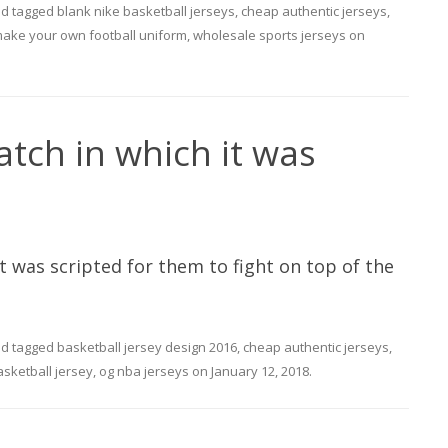
d tagged
blank nike basketball jerseys
,
cheap authentic jerseys
,
ake your own football uniform
,
wholesale sports jerseys
on
atch in which it was
t was scripted for them to fight on top of the
d tagged
basketball jersey design 2016
,
cheap authentic jerseys
,
sketball jersey
,
og nba jerseys
on
January 12, 2018
.