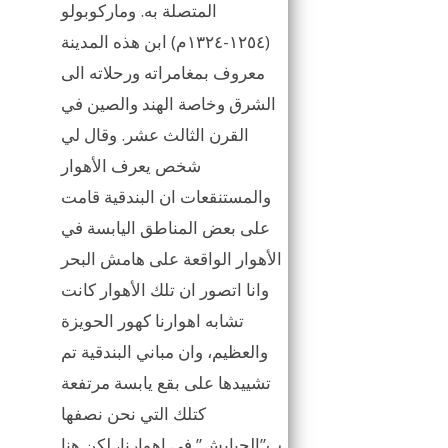
المتصلة به. وماركوبولو
(١٢٥٤-١٣٢٤م) ابن هذه المدينة
معروف بمغامراته ورحلاته الى
الشرق وخاصة الهند والصين في
القرن الثالث عشر. وقال لي
شخص يعرف الأهوار
والمستنقعات ان البندقية قامت
على بعض المناطق اليابسة في
الأهوار الواقعة على هامش البحر
وانا اتصور ان تلك الأهوار كانت
تشابه اهوارنا كهور الحويزة
والعظيم، وان مباني البندقية تم
تشييدها على بقع يابسة مرتفعة
كتلك التي نحن نصفها
ب”الجبايش” في اهوارنا، لكن هنا