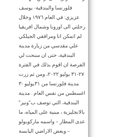
فلورنسا والبندقية- يوسف
عزيزي: في العام ١٩٧٦ وخلال
رحلتي الى اوروبا وشمال افريقيا
لم اتمكن انا ومرافقي الجيلكي
علي مقدسي من زيارة مدينة
البندقية، حتى ان سنحت لي
الفرصة ان اقوم بذلك في الفترة
٢٧-٣١ يوليو ٢٠٢٢، ومن ثم زرت
مدينة فلورنسا من ٣١يوليو -٣
اغسطس من نفس العام . مدينة
البندقية، التي توصف ب”ونيز”
بالانجليزية ، مبنية على المياه، ما
عدى المطار – واسمه ماركوبولو
– وبعض الاراضي اليابسة