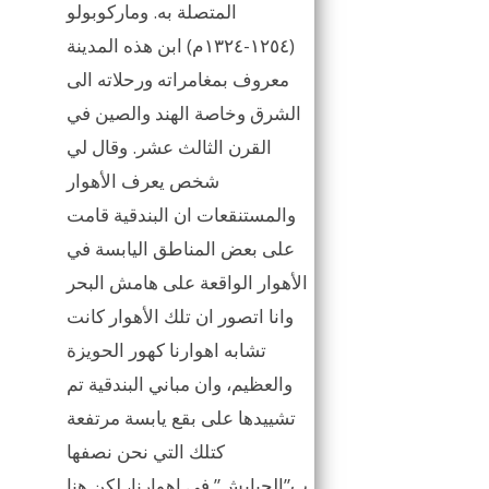
المتصلة به. وماركوبولو
(١٢٥٤-١٣٢٤م) ابن هذه المدينة
معروف بمغامراته ورحلاته الى
الشرق وخاصة الهند والصين في
القرن الثالث عشر. وقال لي
شخص يعرف الأهوار
والمستنقعات ان البندقية قامت
على بعض المناطق اليابسة في
الأهوار الواقعة على هامش البحر
وانا اتصور ان تلك الأهوار كانت
تشابه اهوارنا كهور الحويزة
والعظيم، وان مباني البندقية تم
تشييدها على بقع يابسة مرتفعة
كتلك التي نحن نصفها
ب”الجبايش” في اهوارنا، لكن هنا