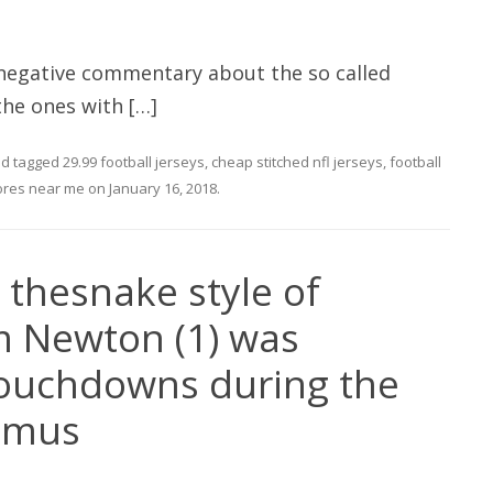
 negative commentary about the so called
the ones with […]
d tagged
29.99 football jerseys
,
cheap stitched nfl jerseys
,
football
tores near me
on
January 16, 2018
.
 thesnake style of
m Newton (1) was
 touchdowns during the
 mus