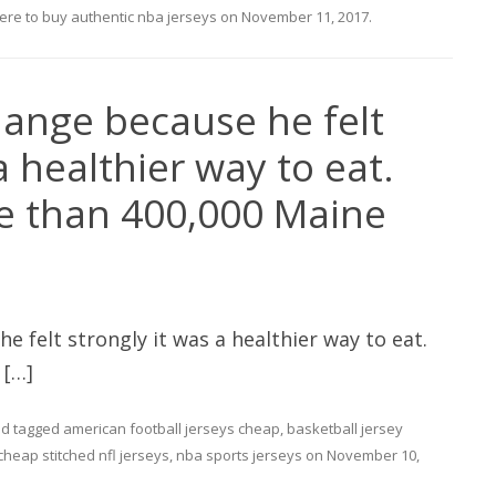
re to buy authentic nba jerseys
on
November 11, 2017
.
ange because he felt
a healthier way to eat.
re than 400,000 Maine
 felt strongly it was a healthier way to eat.
 […]
d tagged
american football jerseys cheap
,
basketball jersey
cheap stitched nfl jerseys
,
nba sports jerseys
on
November 10,