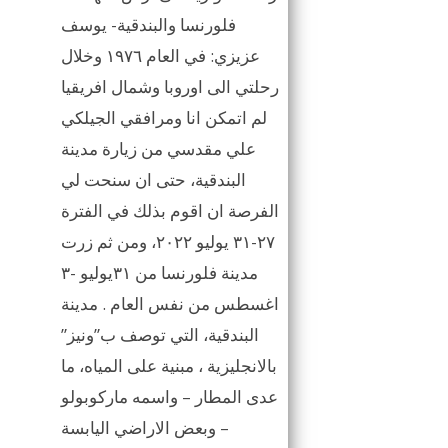
فلورنسا والبندقية- يوسف
عزيزي: في العام ١٩٧٦ وخلال
رحلتي الى اوروبا وشمال افريقيا
لم اتمكن انا ومرافقي الجيلكي
علي مقدسي من زيارة مدينة
البندقية، حتى ان سنحت لي
الفرصة ان اقوم بذلك في الفترة
٢٧-٣١ يوليو ٢٠٢٢، ومن ثم زرت
مدينة فلورنسا من ٣١يوليو -٣
اغسطس من نفس العام . مدينة
البندقية، التي توصف ب”ونيز”
بالانجليزية ، مبنية على المياه، ما
عدى المطار – واسمه ماركوبولو
– وبعض الاراضي اليابسة