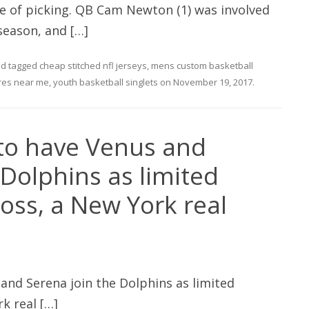
e of picking. QB Cam Newton (1) was involved
season, and […]
d tagged
cheap stitched nfl jerseys
,
mens custom basketball
ores near me
,
youth basketball singlets
on
November 19, 2017
.
 to have Venus and
 Dolphins as limited
Ross, a New York real
 and Serena join the Dolphins as limited
k real […]