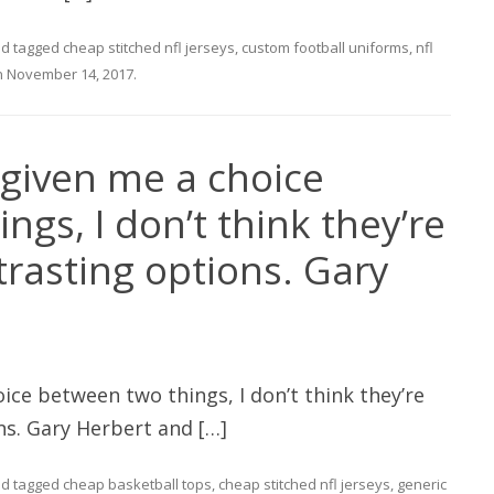
d tagged
cheap stitched nfl jerseys
,
custom football uniforms
,
nfl
n
November 14, 2017
.
 given me a choice
ngs, I don’t think they’re
trasting options. Gary
ice between two things, I don’t think they’re
ns. Gary Herbert and […]
d tagged
cheap basketball tops
,
cheap stitched nfl jerseys
,
generic