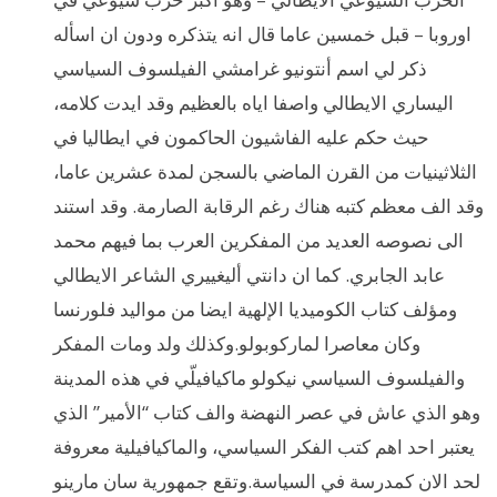
اوروبا – قبل خمسين عاما قال انه يتذكره ودون ان اسأله
ذكر لي اسم أنتونيو غرامشي الفيلسوف السياسي
اليساري الايطالي واصفا اياه بالعظيم وقد ايدت كلامه،
حيث حكم عليه الفاشيون الحاكمون في ايطاليا في
الثلاثينيات من القرن الماضي بالسجن لمدة عشرين عاما،
وقد الف معظم كتبه هناك رغم الرقابة الصارمة. وقد استند
الى نصوصه العديد من المفكرين العرب بما فيهم محمد
عابد الجابري. كما ان دانتي أليغييري الشاعر الايطالي
ومؤلف كتاب الكوميديا الإلهية ايضا من مواليد فلورنسا
وكان معاصرا لماركوبولو.وكذلك ولد ومات المفكر
والفيلسوف السياسي نيكولو ماكيافيلّي في هذه المدينة
وهو الذي عاش في عصر النهضة والف كتاب “الأمير” الذي
يعتبر احد اهم كتب الفكر السياسي، والماكيافيلية معروفة
لحد الان كمدرسة في السياسة.وتقع جمهورية سان مارينو