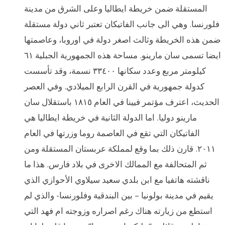
المستقلة ضمن خريطة ايطاليا وعلى الشرق من مدينة
فلورنسا. وهي الى جانب الفاتيكان تعتبر ثاني دولة مستقلة
ضمن هذه الخريطة وثالث اصغر دولة في اوروبا، وعاصمتها
ايضا تسمى سان مارينو. مساحة هذه الجمهورية الجبلية ٦١
كيلومتر مربع وعدد سكانها ٣٣٤٠٠ نسمة، وقد تأسست
كدولة جمهورية في القرن الرابع الميلادي. وفي العصر
الحديث، اعترف مؤتمر فيينا في العام ١٨١٥ باستقلال سان
مارينو دوليا. اما الدولة الثانية في خريطة ايطاليا هي
الفاتيكان التي تقع في العاصمة روما وزرتها في العام
٢٠١١. قارن ذلك بما وقع لمملكة عربستان المستقلة ومن
ثم المتحالفة مع الممالك الاخرى في بلاد فارس. هذا ما
ناقشته هاتفيا مع ابن بلدي سعيد سيلاوي الأحوازي الذي
يقيم في مدينة بولونيا – بين البندقية وفلورنسا- والذي لم
استطع من زيارته هناك رغم اصراره وزوجته ام فهد التي