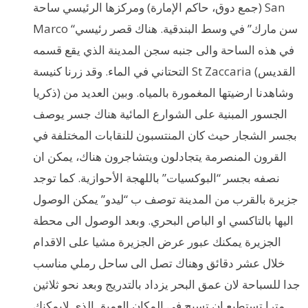
(جمع دوق، حاكم الإمارة) ومركزها الرئيسي ساحة San
Marco “سن مارك” في وسط البندقية. هناك قصر رئيسي
في هذه الساحة والى جنبه سجن المدينة الذي يقع قسمه
التحتاني في الماء. وقد زرنا كنيسة St Zaccaria (القديس
ذكريا) وشاهدنا ارضيتها المغمورة بالمياه. وبين العديد من
الجسور المبنية على الشوارع المائية هناك جسر يوصف
بجسر الشجار حيث كان المنتسبون للنقابات المختلفة في
القرون المنصرمة يتجادلون ويتشاجرون هناك، يمكن ان
نصفه بجسر “البوكسيات” باللهجة الأحوازية. كما توجد
جزيرة بالقرب من المدينة توصف ب “ليدو” يمكن الوصول
اليها بالتاكسي او الباص البحري. وبعد الوصول الى محطة
الجزيرة يمكنك عبور عرض الجزيرة مشيا على الاقدام
خلال عشر دقائق وهناك تصل الى ساحل رملي مناسب
جدا للسباحة لان عمق البحر يزداد بالتدريج وبعد نحو ثلاثين
مترا تستطيع ان تسبح في المكان العميق الذي لايمكنك