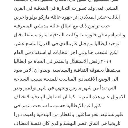
المشي فيه. وقد تطورت التجارة في البندقية في القرن
الثالث عشر الميلادي اثر جهود عائلة ماركو بولو واخرين
حيث تزامن ذلك مع انبثاق عائلة مديشي المصرفية
والسياسية في فلورنسا. وكانت البندقية امارة مستقلة قبل
توحيد ايطاليا من قبل غاريبالدي في القرن التاسع عشر.
لكن الشعب هنا وفي اخر انتخابات او استفتاء في العام
٢٠١٩ رفض الاستقلال واستمر في الحياة مع ايطاليا
محتفظا بحقوقه الثقافية والسياسية. ويبدو ان الامر يعود
الى الوضع الاقتصادي المناسب للمدينة بسبب السياحة
التي تبدأ من شهر مارس وتنتهي في شهر نوفمبر وتدر
الاموال على هذه المدينة. كما ان لغة اهل البندقية لاتختلف
كثيرا عن الايطالية حسب ما سمعت منهم. في
فلورنساتبعد نحو ساعتين بالقطار من البندقية ولعبت دورا
تاريخيا في انبثاق عصر النهضة والذي كان نقطة انعطاف