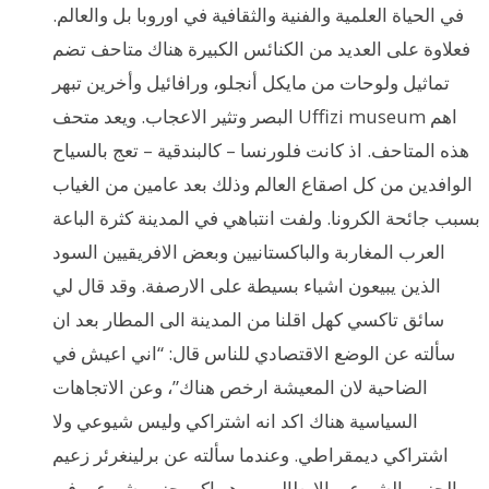
في الحياة العلمية والفنية والثقافية في اوروبا بل والعالم.
فعلاوة على العديد من الكنائس الكبيرة هناك متاحف تضم
تماثيل ولوحات من مايكل أنجلو، ورافائيل وأخرين تبهر
البصر وتثير الاعجاب. ويعد متحف Uffizi museum اهم
هذه المتاحف. اذ كانت فلورنسا – كالبندقية – تعج بالسياح
الوافدين من كل اصقاع العالم وذلك بعد عامين من الغياب
بسبب جائحة الكرونا. ولفت انتباهي في المدينة كثرة الباعة
العرب المغاربة والباكستانيين وبعض الافريقيين السود
الذين يبيعون اشياء بسيطة على الارصفة. وقد قال لي
سائق تاكسي كهل اقلنا من المدينة الى المطار بعد ان
سألته عن الوضع الاقتصادي للناس قال: “اني اعيش في
الضاحية لان المعيشة ارخص هناك”، وعن الاتجاهات
السياسية هناك اكد انه اشتراكي وليس شيوعي ولا
اشتراكي ديمقراطي. وعندما سألته عن برلينغرئر زعيم
الحزب الشيوعي الايطالي – وهو اكبر حزب شيوعي في