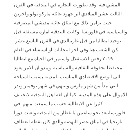
المشي فيه. وقد تطورت التجارة في البندقية في القرن
الثالث عشر الميلادي اثر جهود عائلة ماركو بولو واخرين
حيث تزامن ذلك مع انبثاق عائلة مديشي المصرفية
والسياسية في فلورنسا. وكانت البندقية امارة مستقلة قبل
توحيد ايطاليا من قبل غاريبالدي في القرن التاسع عشر.
لكن الشعب هنا وفي اخر انتخابات او استفتاء في العام
٢٠١٩ رفض الاستقلال واستمر في الحياة مع ايطاليا
محتفظا بحقوقه الثقافية والسياسية. ويبدو ان الامر يعود
الى الوضع الاقتصادي المناسب للمدينة بسبب السياحة
التي تبدأ من شهر مارس وتنتهي في شهر نوفمبر وتدر
الاموال على هذه المدينة. كما ان لغة اهل البندقية لاتختلف
كثيرا عن الايطالية حسب ما سمعت منهم. في
فلورنساتبعد نحو ساعتين بالقطار من البندقية ولعبت دورا
تاريخيا في انبثاق عصر النهضة والذي كان نقطة انعطاف