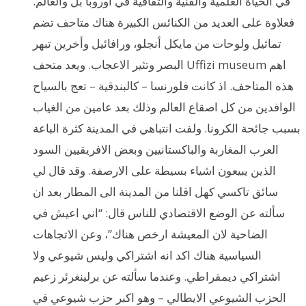
في الحياة العلمية والفنية والثقافية في اوروبا بل والعالم.
فعلاوة على العديد من الكنائس الكبيرة هناك متاحف تضم
تماثيل ولوحات من مايكل أنجلو، ورافائيل وأخرين تبهر
البصر وتثير الاعجاب. ويعد متحف Uffizi museum اهم
هذه المتاحف. اذ كانت فلورنسا – كالبندقية – تعج بالسياح
الوافدين من كل اصقاع العالم وذلك بعد عامين من الغياب
بسبب جائحة الكرونا. ولفت انتباهي في المدينة كثرة الباعة
العرب المغاربة والباكستانيين وبعض الافريقيين السود
الذين يبيعون اشياء بسيطة على الارصفة. وقد قال لي
سائق تاكسي كهل اقلنا من المدينة الى المطار بعد ان
سألته عن الوضع الاقتصادي للناس قال: “اني اعيش في
الضاحية لان المعيشة ارخص هناك”، وعن الاتجاهات
السياسية هناك اكد انه اشتراكي وليس شيوعي ولا
اشتراكي ديمقراطي. وعندما سألته عن برلينغرئر زعيم
الحزب الشيوعي الايطالي – وهو اكبر حزب شيوعي في