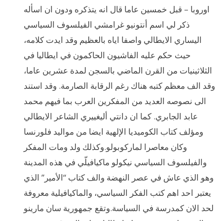
اوروبا – قبل خمسين عاما قال انه يتذكره ودون ان اسأله
ذكر لي اسم أنتونيو غرامشي الفيلسوف السياسي
اليساري الايطالي واصفا اياه بالعظيم وقد ايدت كلامه،
حيث حكم عليه الفاشيون الحاكمون في ايطاليا في
الثلاثينيات من القرن الماضي بالسجن لمدة عشرين عاما،
وقد الف معظم كتبه هناك رغم الرقابة الصارمة. وقد استند
الى نصوصه العديد من المفكرين العرب بما فيهم محمد
عابد الجابري. كما ان دانتي أليغييري الشاعر الايطالي
ومؤلف كتاب الكوميديا الإلهية ايضا من مواليد فلورنسا
وكان معاصرا لماركوبولو.وكذلك ولد ومات المفكر
والفيلسوف السياسي نيكولو ماكيافيلّي في هذه المدينة
وهو الذي عاش في عصر النهضة والف كتاب “الأمير” الذي
يعتبر احد اهم كتب الفكر السياسي، والماكيافيلية معروفة
لحد الان كمدرسة في السياسة.وتقع جمهورية سان مارينو