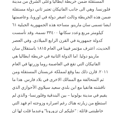
المستقلة ضمن خريطة ايطاليا وعلى الشرق من مدينة
فلورنسا. وهي الى جانب الفاتيكان تعتبر ثاني دولة مستقلة
ضمن هذه الخريطة وثالث اصغر دولة في اوروبا، وعاصمتها
ايضا تسمى سان مارينو. مساحة هذه الجمهورية الجبلية ٦١
كيلومتر مربع وعدد سكانها ٣٣٤٠٠ نسمة، وقد تأسست
كدولة جمهورية في القرن الرابع الميلادي. وفي العصر
الحديث، اعترف مؤتمر فيينا في العام ١٨١٥ باستقلال سان
مارينو دوليا. اما الدولة الثانية في خريطة ايطاليا هي
الفاتيكان التي تقع في العاصمة روما وزرتها في العام
٢٠١١. قارن ذلك بما وقع لمملكة عربستان المستقلة ومن
ثم المتحالفة مع الممالك الاخرى في بلاد فارس. هذا ما
ناقشته هاتفيا مع ابن بلدي سعيد سيلاوي الأحوازي الذي
يقيم في مدينة بولونيا – بين البندقية وفلورنسا- والذي لم
استطع من زيارته هناك رغم اصراره وزوجته ام فهد التي
خاطبتني قائلة : “عليكم ان تزورونا” وعندما قلت لها ان