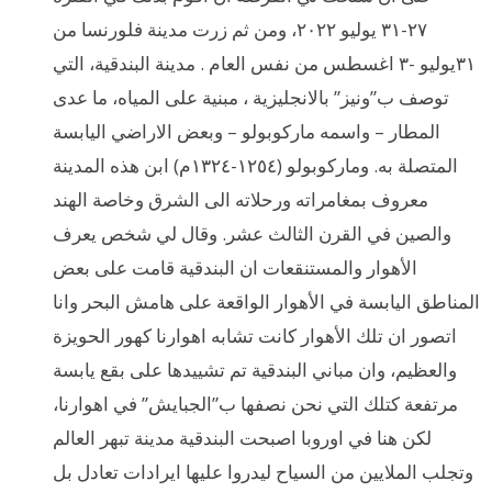
٢٧-٣١ يوليو ٢٠٢٢، ومن ثم زرت مدينة فلورنسا من
٣١يوليو -٣ اغسطس من نفس العام . مدينة البندقية، التي
توصف ب”ونيز” بالانجليزية ، مبنية على المياه، ما عدى
المطار – واسمه ماركوبولو – وبعض الاراضي اليابسة
المتصلة به. وماركوبولو (١٢٥٤-١٣٢٤م) ابن هذه المدينة
معروف بمغامراته ورحلاته الى الشرق وخاصة الهند
والصين في القرن الثالث عشر. وقال لي شخص يعرف
الأهوار والمستنقعات ان البندقية قامت على بعض
المناطق اليابسة في الأهوار الواقعة على هامش البحر وانا
اتصور ان تلك الأهوار كانت تشابه اهوارنا كهور الحويزة
والعظيم، وان مباني البندقية تم تشييدها على بقع يابسة
مرتفعة كتلك التي نحن نصفها ب”الجبايش” في اهوارنا،
لكن هنا في اوروبا اصبحت البندقية مدينة تبهر العالم
وتجلب الملايين من السياح ليدروا عليها ايرادات تعادل بل