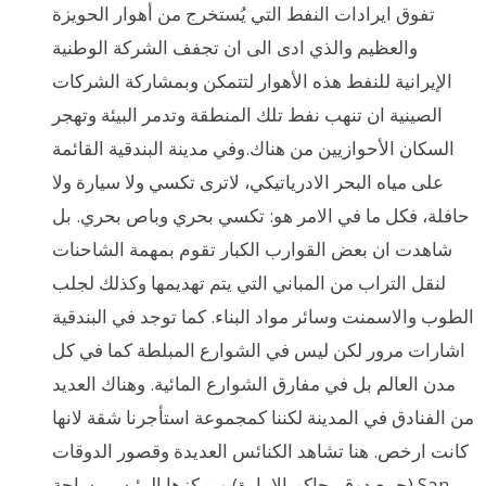
تفوق ايرادات النفط التي يُستخرج من أهوار الحويزة
والعظيم والذي ادى الى ان تجفف الشركة الوطنية
الإيرانية للنفط هذه الأهوار لتتمكن وبمشاركة الشركات
الصينية ان تنهب نفط تلك المنطقة وتدمر البيئة وتهجر
السكان الأحوازيين من هناك.وفي مدينة البندقية القائمة
على مياه البحر الادرياتيكي، لاترى تكسي ولا سيارة ولا
حافلة، فكل ما في الامر هو: تكسي بحري وباص بحري. بل
شاهدت ان بعض القوارب الكبار تقوم بمهمة الشاحنات
لنقل التراب من المباني التي يتم تهديمها وكذلك لجلب
الطوب والاسمنت وسائر مواد البناء. كما توجد في البندقية
اشارات مرور لكن ليس في الشوارع المبلطة كما في كل
مدن العالم بل في مفارق الشوارع المائية. وهناك العديد
من الفنادق في المدينة لكننا كمجموعة استأجرنا شقة لانها
كانت ارخص. هنا تشاهد الكنائس العديدة وقصور الدوقات
(جمع دوق، حاكم الإمارة) ومركزها الرئيسي ساحة San