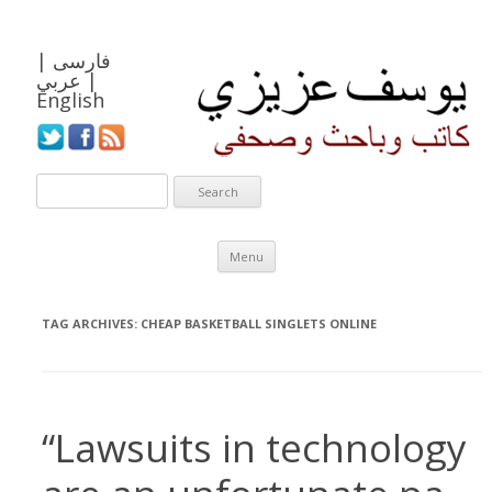
فارسی
|
|
عربي
English
Skip to content
Menu
TAG ARCHIVES:
CHEAP BASKETBALL SINGLETS ONLINE
“Lawsuits in technology