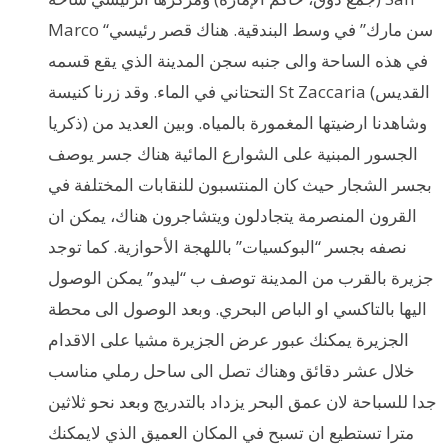
Marco “سن مارك” في وسط البندقية. هناك قصر رئيسي
في هذه الساحة والى جنبه سجن المدينة الذي يقع قسمه
التحتاني في الماء. وقد زرنا كنيسة St Zaccaria (القديس
ذكريا) وشاهدنا ارضيتها المغمورة بالمياه. وبين العديد من
الجسور المبنية على الشوارع المائية هناك جسر يوصف
بجسر الشجار حيث كان المنتسبون للنقابات المختلفة في
القرون المنصرمة يتجادلون ويتشاجرون هناك، يمكن ان
نصفه بجسر “البوكسيات” باللهجة الأحوازية. كما توجد
جزيرة بالقرب من المدينة توصف ب “ليدو” يمكن الوصول
اليها بالتاكسي او الباص البحري. وبعد الوصول الى محطة
الجزيرة يمكنك عبور عرض الجزيرة مشيا على الاقدام
خلال عشر دقائق وهناك تصل الى ساحل رملي مناسب
جدا للسباحة لان عمق البحر يزداد بالتدريج وبعد نحو ثلاثين
مترا تستطيع ان تسبح في المكان العميق الذي لايمكنك