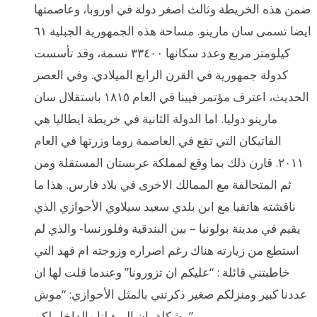
ضمن هذه الخريطة وثالث اصغر دولة في اوروبا، وعاصمتها
ايضا تسمى سان مارينو. مساحة هذه الجمهورية الجبلية ٦١
كيلومتر مربع وعدد سكانها ٣٣٤٠٠ نسمة، وقد تأسست
كدولة جمهورية في القرن الرابع الميلادي. وفي العصر
الحديث، اعترف مؤتمر فيينا في العام ١٨١٥ باستقلال سان
مارينو دوليا. اما الدولة الثانية في خريطة ايطاليا هي
الفاتيكان التي تقع في العاصمة روما وزرتها في العام
٢٠١١. قارن ذلك بما وقع لمملكة عربستان المستقلة ومن
ثم المتحالفة مع الممالك الاخرى في بلاد فارس. هذا ما
ناقشته هاتفيا مع ابن بلدي سعيد سيلاوي الأحوازي الذي
يقيم في مدينة بولونيا – بين البندقية وفلورنسا- والذي لم
استطع من زيارته هناك رغم اصراره وزوجته ام فهد التي
خاطبتني قائلة : “عليكم ان تزورونا” وعندما قلت لها ان
عددنا كبير ومنزلكم صغير ذكرتني بالمثل الأحوازي: “موش
مشكلة، ان البرة لنا والداخل لكم”.