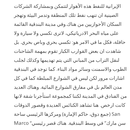
الإيرانية للنفط هذه الأهوار لتتمكن وبمشاركة الشركات
الصينية ان تنهب نفط تلك المنطقة وتدمر البيئة وتهجر
السكان الأحوازيين من هناك.وفي مدينة البندقية القائمة
على مياه البحر الادرياتيكي، لاترى تكسي ولا سيارة ولا
حافلة، فكل ما في الامر هو: تكسي بحري وباص بحري. بل
شاهدت ان بعض القوارب الكبار تقوم بمهمة الشاحنات
لنقل التراب من المباني التي يتم تهديمها وكذلك لجلب
الطوب والاسمنت وسائر مواد البناء. كما توجد في البندقية
اشارات مرور لكن ليس في الشوارع المبلطة كما في كل
مدن العالم بل في مفارق الشوارع المائية. وهناك العديد
من الفنادق في المدينة لكننا كمجموعة استأجرنا شقة لانها
كانت ارخص. هنا تشاهد الكنائس العديدة وقصور الدوقات
(جمع دوق، حاكم الإمارة) ومركزها الرئيسي ساحة San
Marco “سن مارك” في وسط البندقية. هناك قصر رئيسي