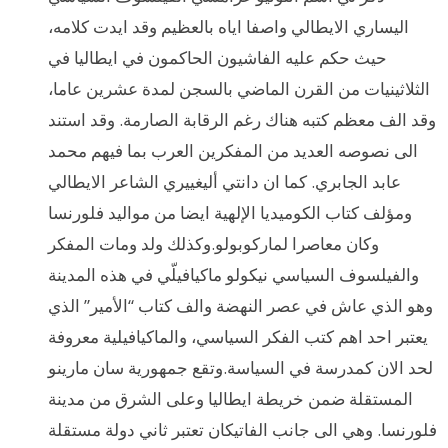
اليساري الايطالي واصفا اياه بالعظيم وقد ايدت كلامه،
حيث حكم عليه الفاشيون الحاكمون في ايطاليا في
الثلاثينيات من القرن الماضي بالسجن لمدة عشرين عاما،
وقد الف معظم كتبه هناك رغم الرقابة الصارمة. وقد استند
الى نصوصه العديد من المفكرين العرب بما فيهم محمد
عابد الجابري. كما ان دانتي أليغييري الشاعر الايطالي
ومؤلف كتاب الكوميديا الإلهية ايضا من مواليد فلورنسا
وكان معاصرا لماركوبولو.وكذلك ولد ومات المفكر
والفيلسوف السياسي نيكولو ماكيافيلّي في هذه المدينة
وهو الذي عاش في عصر النهضة والف كتاب “الأمير” الذي
يعتبر احد اهم كتب الفكر السياسي، والماكيافيلية معروفة
لحد الان كمدرسة في السياسة.وتقع جمهورية سان مارينو
المستقلة ضمن خريطة ايطاليا وعلى الشرق من مدينة
فلورنسا. وهي الى جانب الفاتيكان تعتبر ثاني دولة مستقلة