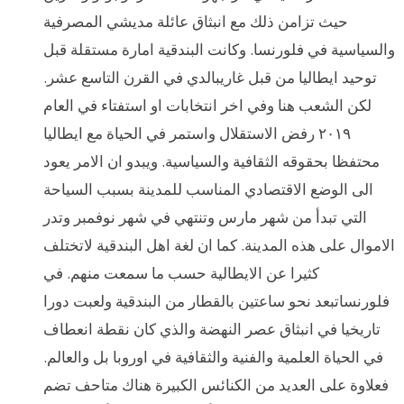
حيث تزامن ذلك مع انبثاق عائلة مديشي المصرفية
والسياسية في فلورنسا. وكانت البندقية امارة مستقلة قبل
توحيد ايطاليا من قبل غاريبالدي في القرن التاسع عشر.
لكن الشعب هنا وفي اخر انتخابات او استفتاء في العام
٢٠١٩ رفض الاستقلال واستمر في الحياة مع ايطاليا
محتفظا بحقوقه الثقافية والسياسية. ويبدو ان الامر يعود
الى الوضع الاقتصادي المناسب للمدينة بسبب السياحة
التي تبدأ من شهر مارس وتنتهي في شهر نوفمبر وتدر
الاموال على هذه المدينة. كما ان لغة اهل البندقية لاتختلف
كثيرا عن الايطالية حسب ما سمعت منهم. في
فلورنساتبعد نحو ساعتين بالقطار من البندقية ولعبت دورا
تاريخيا في انبثاق عصر النهضة والذي كان نقطة انعطاف
في الحياة العلمية والفنية والثقافية في اوروبا بل والعالم.
فعلاوة على العديد من الكنائس الكبيرة هناك متاحف تضم