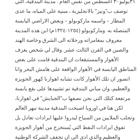
٣١يوليو -٣ اغسطس من نفس العام . مدينة البندقية، التي
توصف ب”ونيز” بالانجليزية ، مبنية على المياه، ما عدى
المطار – واسمه ماركوبولو – وبعض الاراضي اليابسة
المتصلة به. وماركوبولو (١٢٥٤-١٣٢٤م) ابن هذه المدينة
معروف بمغامراته ورحلاته الى الشرق وخاصة الهند
والصين في القرن الثالث عشر. وقال لي شخص يعرف
الأهوار والمستنقعات ان البندقية قامت على بعض
المناطق اليابسة في الأهوار الواقعة على هامش البحر وانا
اتصور ان تلك الأهوار كانت تشابه اهوارنا كهور الحويزة
والعظيم، وان مباني البندقية تم تشييدها على بقع يابسة
مرتفعة كتلك التي نحن نصفها ب”الجبايش” في اهوارنا،
لكن هنا في اوروبا اصبحت البندقية مدينة تبهر العالم
وتجلب الملايين من السياح ليدروا عليها ايرادات تعادل بل
تفوق ايرادات النفط التي يُستخرج من أهوار الحويزة
والعظيم والذي ادى الى ان تجفف الشركة الوطنية