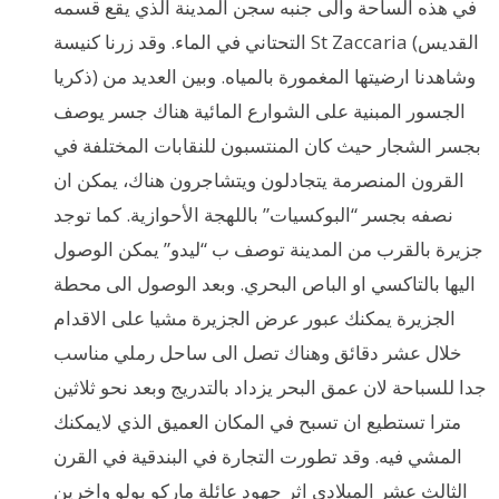
في هذه الساحة والى جنبه سجن المدينة الذي يقع قسمه
التحتاني في الماء. وقد زرنا كنيسة St Zaccaria (القديس
ذكريا) وشاهدنا ارضيتها المغمورة بالمياه. وبين العديد من
الجسور المبنية على الشوارع المائية هناك جسر يوصف
بجسر الشجار حيث كان المنتسبون للنقابات المختلفة في
القرون المنصرمة يتجادلون ويتشاجرون هناك، يمكن ان
نصفه بجسر “البوكسيات” باللهجة الأحوازية. كما توجد
جزيرة بالقرب من المدينة توصف ب “ليدو” يمكن الوصول
اليها بالتاكسي او الباص البحري. وبعد الوصول الى محطة
الجزيرة يمكنك عبور عرض الجزيرة مشيا على الاقدام
خلال عشر دقائق وهناك تصل الى ساحل رملي مناسب
جدا للسباحة لان عمق البحر يزداد بالتدريج وبعد نحو ثلاثين
مترا تستطيع ان تسبح في المكان العميق الذي لايمكنك
المشي فيه. وقد تطورت التجارة في البندقية في القرن
الثالث عشر الميلادي اثر جهود عائلة ماركو بولو واخرين