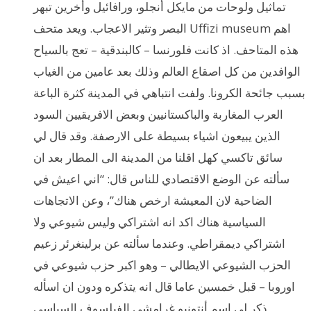
تماثيل ولوحات من مايكل أنجلو، ورافائيل وأخرين تبهر
البصر وتثير الاعجاب. ويعد متحف Uffizi museum اهم
هذه المتاحف. اذ كانت فلورنسا – كالبندقية – تعج بالسياح
الوافدين من كل اصقاع العالم وذلك بعد عامين من الغياب
بسبب جائحة الكرونا. ولفت انتباهي في المدينة كثرة الباعة
العرب المغاربة والباكستانيين وبعض الافريقيين السود
الذين يبيعون اشياء بسيطة على الارصفة. وقد قال لي
سائق تاكسي كهل اقلنا من المدينة الى المطار بعد ان
سألته عن الوضع الاقتصادي للناس قال: “اني اعيش في
الضاحية لان المعيشة ارخص هناك”، وعن الاتجاهات
السياسية هناك اكد انه اشتراكي وليس شيوعي ولا
اشتراكي ديمقراطي. وعندما سألته عن برلينغرئر زعيم
الحزب الشيوعي الايطالي – وهو اكبر حزب شيوعي في
اوروبا – قبل خمسين عاما قال انه يتذكره ودون ان اسأله
ذكر لي اسم أنتونيو غرامشي الفيلسوف السياسي