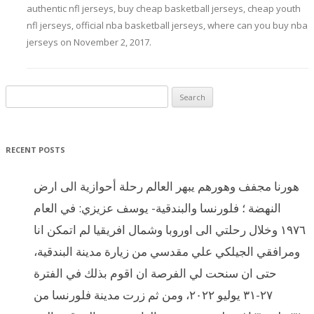
authentic nfl jerseys
,
buy cheap basketball jerseys
,
cheap youth
nfl jerseys
,
official nba basketball jerseys
,
where can you buy nba
jerseys
on
November 2, 2017
.
Search for:
RECENT POSTS
هورنا مجفف وهورهم يبهر العالم رحلة أحوازية الى ارض
النهضة ؛ فلورنسا والبندقية- يوسف عزيزي: في العام
١٩٧٦ وخلال رحلتي الى اوروبا وشمال افريقيا لم اتمكن انا
ومرافقي الجيلكي علي مقدسي من زيارة مدينة البندقية،
حتى ان سنحت لي الفرصة ان اقوم بذلك في الفترة
٢٧-٣١ يوليو ٢٠٢٢، ومن ثم زرت مدينة فلورنسا من