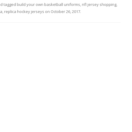
d tagged
build your own basketball uniforms
,
nfl jersey shopping
,
da
,
replica hockey jerseys
on
October 26, 2017
.