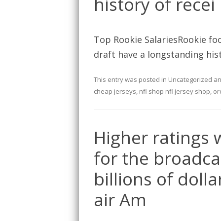
history of recei
Top Rookie SalariesRookie foo
draft have a longstanding hist
This entry was posted in
Uncategorized
an
cheap jerseys
,
nfl shop nfl jersey shop
,
or
Higher ratings
for the broadca
billions of doll
air Am