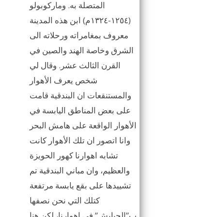
المتصلة به. وماركوبولو
(١٢٥٤-١٣٢٤م) ابن هذه المدينة
معروف بمغامراته ورحلاته الى
الشرق وخاصة الهند والصين في
القرن الثالث عشر. وقال لي
شخص يعرف الأهوار
والمستنقعات ان البندقية قامت
على بعض المناطق اليابسة في
الأهوار الواقعة على هامش البحر
وانا اتصور ان تلك الأهوار كانت
تشابه اهوارنا كهور الحويزة
والعظيم، وان مباني البندقية تم
تشييدها على بقع يابسة مرتفعة
كتلك التي نحن نصفها
ب”الجبايش” في اهوارنا، لكن هنا