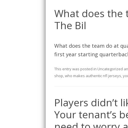
What does the 
The Bil
What does the team do at qua
first year starting quarterbac
This entry was posted in
Uncategorized
an
shop
,
who makes authentic nfl jerseys
,
you
Players didn’t l
Your tenant’s b
need to worry 