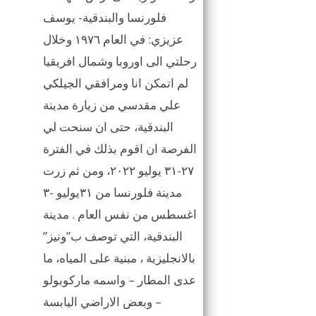
فلورنسا والبندقية- يوسف
عزيزي: في العام ١٩٧٦ وخلال
رحلتي الى اوروبا وشمال افريقيا
لم اتمكن انا ومرافقي الجيلكي
علي مقدسي من زيارة مدينة
البندقية، حتى ان سنحت لي
الفرصة ان اقوم بذلك في الفترة
٢٧-٣١ يوليو ٢٠٢٢، ومن ثم زرت
مدينة فلورنسا من ٣١يوليو -٣
اغسطس من نفس العام . مدينة
البندقية، التي توصف ب”ونيز”
بالانجليزية ، مبنية على المياه، ما
عدى المطار – واسمه ماركوبولو
– وبعض الاراضي اليابسة