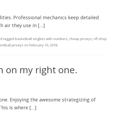
lities. Professional mechanics keep detailed
 air they use in […]
d tagged
basketball singlets with numbers
,
cheap jerseys
,
nfl shop
ootball jerseys
on
February 10, 2018
.
on on my right one.
 one. Enjoying the awesome strategizing of
This is where […]