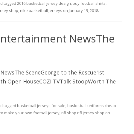
d tagged
2016 basketball jersey design
,
buy football shirts
,
jersey shop
,
nike basketball jerseys
on
January 19, 2018
.
Entertainment NewsThe
 NewsThe SceneGeorge to the Rescue1st
th Open HouseCOZI TVTalk StoopWorth The
d tagged
basketball jerseys for sale
,
basketball uniforms cheap
to make your own football jersey
,
nfl shop nfl jersey shop
on