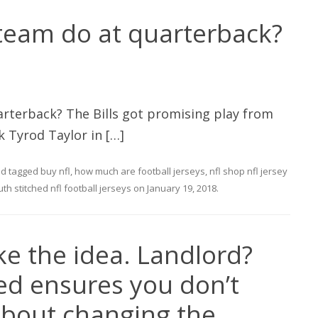
team do at quarterback?
rterback? The Bills got promising play from
k Tyrod Taylor in […]
d tagged
buy nfl
,
how much are football jerseys
,
nfl shop nfl jersey
th stitched nfl football jerseys
on
January 19, 2018
.
ike the idea. Landlord?
ed ensures you don’t
about changing the