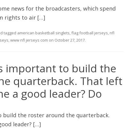
ome news for the broadcasters, which spend
m rights to air […]
d tagged
american basketball singlets
,
flag football jerseys
,
nfl
rseys
,
www nfl jerseys com
on
October 27, 2017
.
 is important to build the
he quarterback. That left
he a good leader? Do
to build the roster around the quarterback.
good leader? […]