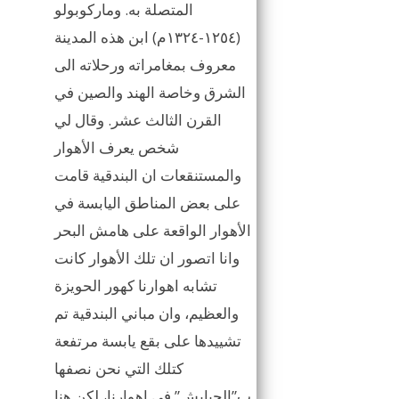
المتصلة به. وماركوبولو
(١٢٥٤-١٣٢٤م) ابن هذه المدينة
معروف بمغامراته ورحلاته الى
الشرق وخاصة الهند والصين في
القرن الثالث عشر. وقال لي
شخص يعرف الأهوار
والمستنقعات ان البندقية قامت
على بعض المناطق اليابسة في
الأهوار الواقعة على هامش البحر
وانا اتصور ان تلك الأهوار كانت
تشابه اهوارنا كهور الحويزة
والعظيم، وان مباني البندقية تم
تشييدها على بقع يابسة مرتفعة
كتلك التي نحن نصفها
ب”الجبايش” في اهوارنا، لكن هنا