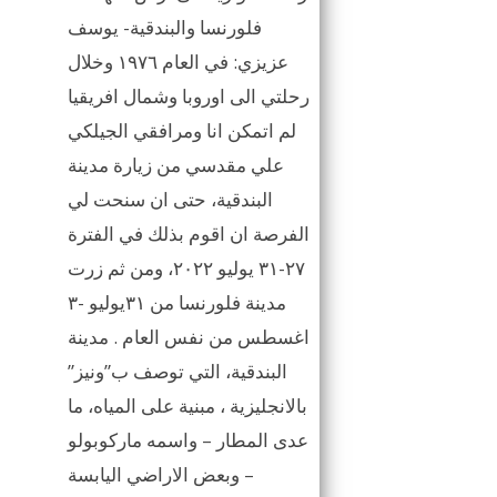
فلورنسا والبندقية- يوسف
عزيزي: في العام ١٩٧٦ وخلال
رحلتي الى اوروبا وشمال افريقيا
لم اتمكن انا ومرافقي الجيلكي
علي مقدسي من زيارة مدينة
البندقية، حتى ان سنحت لي
الفرصة ان اقوم بذلك في الفترة
٢٧-٣١ يوليو ٢٠٢٢، ومن ثم زرت
مدينة فلورنسا من ٣١يوليو -٣
اغسطس من نفس العام . مدينة
البندقية، التي توصف ب”ونيز”
بالانجليزية ، مبنية على المياه، ما
عدى المطار – واسمه ماركوبولو
– وبعض الاراضي اليابسة