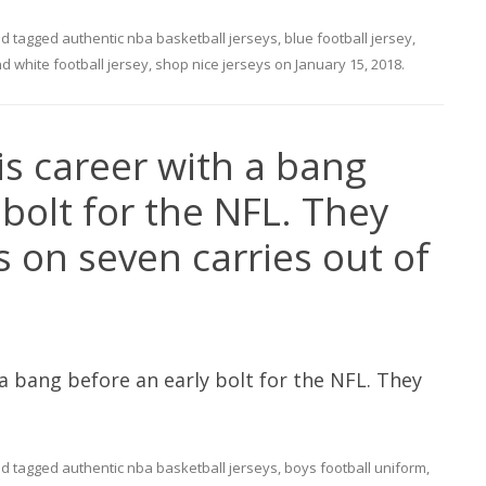
d tagged
authentic nba basketball jerseys
,
blue football jersey
,
d white football jersey
,
shop nice jerseys
on
January 15, 2018
.
is career with a bang
 bolt for the NFL. They
 on seven carries out of
 a bang before an early bolt for the NFL. They
d tagged
authentic nba basketball jerseys
,
boys football uniform
,