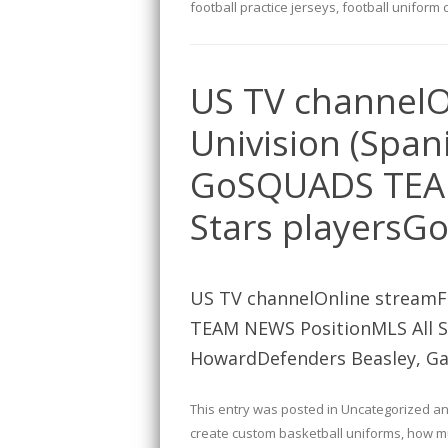
football practice jerseys
,
football uniform 
US TV channelO
Univision (Span
GoSQUADS TEAM
Stars playersG
US TV channelOnline streamF
TEAM NEWS PositionMLS All St
HowardDefenders Beasley, Gar
This entry was posted in
Uncategorized
an
create custom basketball uniforms
,
how mu