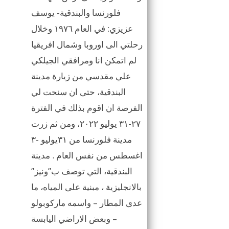
فلورنسا والبندقية- يوسف
عزيزي: في العام ١٩٧٦ وخلال
رحلتي الى اوروبا وشمال افريقيا
لم اتمكن انا ومرافقي الجيلكي
علي مقدسي من زيارة مدينة
البندقية، حتى ان سنحت لي
الفرصة ان اقوم بذلك في الفترة
٢٧-٣١ يوليو ٢٠٢٢، ومن ثم زرت
مدينة فلورنسا من ٣١يوليو -٣
اغسطس من نفس العام . مدينة
البندقية، التي توصف ب”ونيز”
بالانجليزية ، مبنية على المياه، ما
عدى المطار – واسمه ماركوبولو
– وبعض الاراضي اليابسة