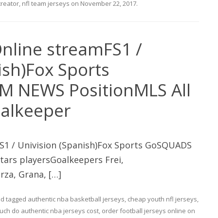
creator
,
nfl team jerseys
on
November 22, 2017
.
nline streamFS1 /
ish)Fox Sports
 NEWS PositionMLS All
oalkeeper
S1 / Univision (Spanish)Fox Sports GoSQUADS
ars playersGoalkeepers Frei,
za, Grana, […]
d tagged
authentic nba basketball jerseys
,
cheap youth nfl jerseys
,
ch do authentic nba jerseys cost
,
order football jerseys online
on