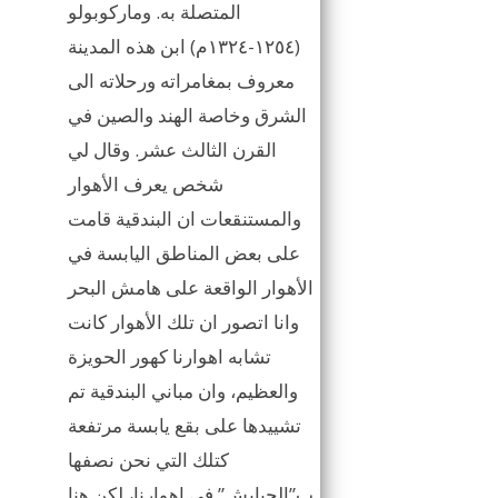
المتصلة به. وماركوبولو
(١٢٥٤-١٣٢٤م) ابن هذه المدينة
معروف بمغامراته ورحلاته الى
الشرق وخاصة الهند والصين في
القرن الثالث عشر. وقال لي
شخص يعرف الأهوار
والمستنقعات ان البندقية قامت
على بعض المناطق اليابسة في
الأهوار الواقعة على هامش البحر
وانا اتصور ان تلك الأهوار كانت
تشابه اهوارنا كهور الحويزة
والعظيم، وان مباني البندقية تم
تشييدها على بقع يابسة مرتفعة
كتلك التي نحن نصفها
ب”الجبايش” في اهوارنا، لكن هنا