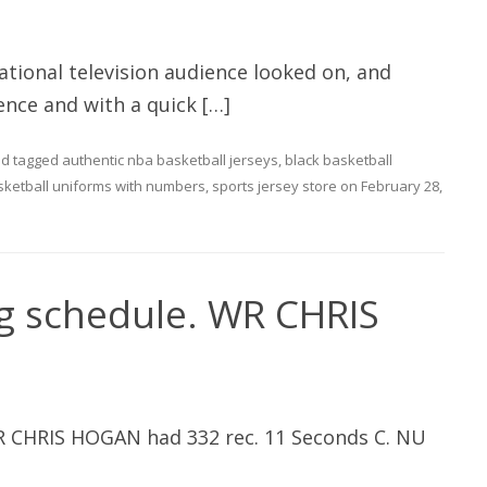
ational television audience looked on, and
nce and with a quick […]
d tagged
authentic nba basketball jerseys
,
black basketball
sketball uniforms with numbers
,
sports jersey store
on
February 28,
ng schedule. WR CHRIS
WR CHRIS HOGAN had 332 rec. 11 Seconds C. NU