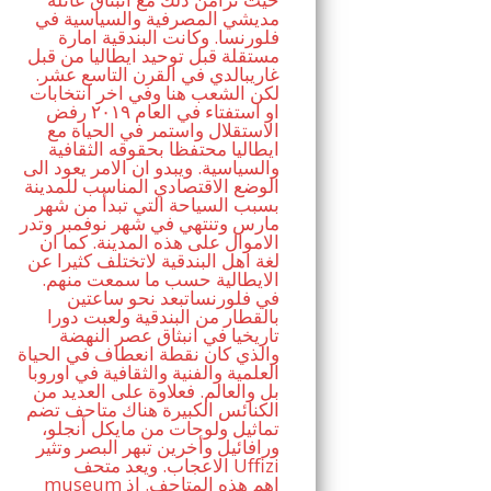
مديشي المصرفية والسياسية في
فلورنسا. وكانت البندقية امارة
مستقلة قبل توحيد ايطاليا من قبل
غاريبالدي في القرن التاسع عشر.
لكن الشعب هنا وفي اخر انتخابات
او استفتاء في العام ٢٠١٩ رفض
الاستقلال واستمر في الحياة مع
ايطاليا محتفظا بحقوقه الثقافية
والسياسية. ويبدو ان الامر يعود الى
الوضع الاقتصادي المناسب للمدينة
بسبب السياحة التي تبدأ من شهر
مارس وتنتهي في شهر نوفمبر وتدر
الاموال على هذه المدينة. كما ان
لغة اهل البندقية لاتختلف كثيرا عن
الايطالية حسب ما سمعت منهم.
في فلورنساتبعد نحو ساعتين
بالقطار من البندقية ولعبت دورا
تاريخيا في انبثاق عصر النهضة
والذي كان نقطة انعطاف في الحياة
العلمية والفنية والثقافية في اوروبا
بل والعالم. فعلاوة على العديد من
الكنائس الكبيرة هناك متاحف تضم
تماثيل ولوحات من مايكل أنجلو،
ورافائيل وأخرين تبهر البصر وتثير
الاعجاب. ويعد متحف Uffizi
museum اهم هذه المتاحف. اذ