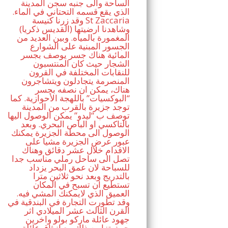
الساحة والى جنبه سجن المدينة
الذي يقع قسمه التحتاني في الماء.
وقد زرنا كنيسة St Zaccaria
(القديس ذكريا) وشاهدنا ارضيتها
المغمورة بالمياه. وبين العديد من
الجسور المبنية على الشوارع
المائية هناك جسر يوصف بجسر
الشجار حيث كان المنتسبون
للنقابات المختلفة في القرون
المنصرمة يتجادلون ويتشاجرون
هناك، يمكن ان نصفه بجسر
“البوكسيات” باللهجة الأحوازية. كما
توجد جزيرة بالقرب من المدينة
توصف ب “ليدو” يمكن الوصول اليها
بالتاكسي او الباص البحري. وبعد
الوصول الى محطة الجزيرة يمكنك
عبور عرض الجزيرة مشيا على
الاقدام خلال عشر دقائق وهناك
تصل الى ساحل رملي مناسب جدا
للسباحة لان عمق البحر يزداد
بالتدريج وبعد نحو ثلاثين مترا
تستطيع ان تسبح في المكان
العميق الذي لايمكنك المشي فيه.
وقد تطورت التجارة في البندقية في
القرن الثالث عشر الميلادي اثر
جهود عائلة ماركو بولو واخرين
حيث تزامن ذلك مع انبثاق عائلة