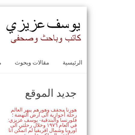
الرئيسية
مقالات وبحوث
م
جديد الموقع
هورنا مجفف وهورهم يبهر العالم
رحلة أحوازية الى ارض النهضة ؛
فلورنسا والبندقية- يوسف عزيزي:
في العام ١٩٧٦ وخلال رحلتي الى
اوروبا وشمال افريقيا لم اتمكن انا