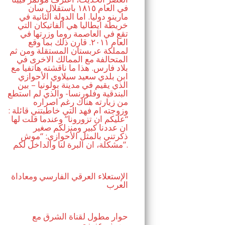
في العام ١٨١٥ باستقلال سان
مارينو دوليا. اما الدولة الثانية في
خريطة ايطاليا هي الفاتيكان التي
تقع في العاصمة روما وزرتها في
العام ٢٠١١. قارن ذلك بما وقع
لمملكة عربستان المستقلة ومن ثم
المتحالفة مع الممالك الاخرى في
بلاد فارس. هذا ما ناقشته هاتفيا مع
ابن بلدي سعيد سيلاوي الأحوازي
الذي يقيم في مدينة بولونيا – بين
البندقية وفلورنسا- والذي لم استطع
من زيارته هناك رغم اصراره
وزوجته ام فهد التي خاطبتني قائلة :
“عليكم ان تزورونا” وعندما قلت لها
ان عددنا كبير ومنزلكم صغير
ذكرتني بالمثل الأحوازي: “موش
مشكلة، ان البرة لنا والداخل لكم”.
الإستعلاء العرقي الفارسي ومعاداة
العرب
حوار مطول لقناة الشرق مع
يوسف عزيزي