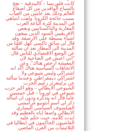
كانت فلورنسا – كالبندقية – تعج
بالسياح الوافدين من كل اصقاع
العالم وذلك بعد عامين من الغياب
بسبب جائحة الكرونا. ولفت انتباهي
في المدينة كثرة الباعة العرب
المغاربة والباكستانيين وبعض
الافريقيين السود الذين يبيعون
اشياء بسيطة على الارصفة. وقد
قال لي سائق تاكسي كهل اقلنا من
المدينة الى المطار بعد ان سألته
عن الوضع الاقتصادي للناس قال:
“اني اعيش في الضاحية لان
المعيشة ارخص هناك”، وعن
الاتجاهات السياسية هناك اكد انه
اشتراكي وليس شيوعي ولا
اشتراكي ديمقراطي. وعندما سألته
عن برلينغرئر زعيم الحزب
الشيوعي الايطالي – وهو اكبر حزب
شيوعي في اوروبا – قبل خمسين
عاما قال انه يتذكره ودون ان اسأله
ذكر لي اسم أنتونيو غرامشي
الفيلسوف السياسي اليساري
الايطالي واصفا اياه بالعظيم وقد
ايدت كلامه، حيث حكم عليه
الفاشيون الحاكمون في ايطاليا في
الثلاثينيات من القرن الماضي