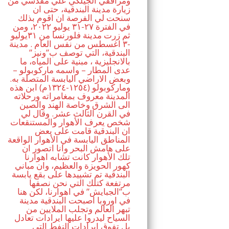
ومرافقي الجيلكي علي مقدسي من
زيارة مدينة البندقية، حتى ان
سنحت لي الفرصة ان اقوم بذلك
في الفترة ٢٧-٣١ يوليو ٢٠٢٢، ومن
ثم زرت مدينة فلورنسا من ٣١يوليو
-٣ اغسطس من نفس العام . مدينة
البندقية، التي توصف ب”ونيز”
بالانجليزية ، مبنية على المياه، ما
عدى المطار – واسمه ماركوبولو –
وبعض الاراضي اليابسة المتصلة به.
وماركوبولو (١٢٥٤-١٣٢٤م) ابن هذه
المدينة معروف بمغامراته ورحلاته
الى الشرق وخاصة الهند والصين
في القرن الثالث عشر. وقال لي
شخص يعرف الأهوار والمستنقعات
ان البندقية قامت على بعض
المناطق اليابسة في الأهوار الواقعة
على هامش البحر وانا اتصور ان
تلك الأهوار كانت تشابه اهوارنا
كهور الحويزة والعظيم، وان مباني
البندقية تم تشييدها على بقع يابسة
مرتفعة كتلك التي نحن نصفها
ب”الجبايش” في اهوارنا، لكن هنا
في اوروبا اصبحت البندقية مدينة
تبهر العالم وتجلب الملايين من
السياح ليدروا عليها ايرادات تعادل
بل تفوق ايرادات النفط التي