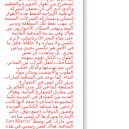
يُستخرج من أهوار الحويزة والعظيم
والذي ادى الى ان تجفف الشركة
الوطنية الإيرانية للنفط هذه الأهوار
لتتمكن وبمشاركة الشركات الصينية
ان تنهب نفط تلك المنطقة وتدمر
البيئة وتهجر السكان الأحوازيين من
هناك.وفي مدينة البندقية القائمة
على مياه البحر الادرياتيكي، لاترى
تكسي ولا سيارة ولا حافلة، فكل ما
في الامر هو: تكسي بحري وباص
بحري. بل شاهدت ان بعض
القوارب الكبار تقوم بمهمة
الشاحنات لنقل التراب من المباني
التي يتم تهديمها وكذلك لجلب
الطوب والاسمنت وسائر مواد
البناء. كما توجد في البندقية اشارات
مرور لكن ليس في الشوارع
المبلطة كما في كل مدن العالم بل
في مفارق الشوارع المائية. وهناك
العديد من الفنادق في المدينة لكننا
كمجموعة استأجرنا شقة لانها كانت
ارخص. هنا تشاهد الكنائس العديدة
وقصور الدوقات (جمع دوق، حاكم
الإمارة) ومركزها الرئيسي ساحة
San Marco “سن مارك” في وسط
البندقية. هناك قصر رئيسي في هذه