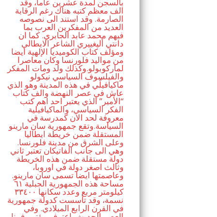
بالسجن لمدة عشرين عاما، وقد
الف معظم كتبه هناك رغم الرقابة
الصارمة. وقد استند الى نصوصه
العديد من المفكرين العرب بما
فيهم محمد عابد الجابري. كما ان
دانتي أليغييري الشاعر الايطالي
ومؤلف كتاب الكوميديا الإلهية ايضا
من مواليد فلورنسا وكان معاصرا
لماركوبولو.وكذلك ولد ومات المفكر
والفيلسوف السياسي نيكولو
ماكيافيلّي في هذه المدينة وهو الذي
عاش في عصر النهضة والف كتاب
“الأمير” الذي يعتبر احد اهم كتب
الفكر السياسي، والماكيافيلية
معروفة لحد الان كمدرسة في
السياسة.وتقع جمهورية سان مارينو
المستقلة ضمن خريطة ايطاليا
وعلى الشرق من مدينة فلورنسا.
وهي الى جانب الفاتيكان تعتبر ثاني
دولة مستقلة ضمن هذه الخريطة
وثالث اصغر دولة في اوروبا،
وعاصمتها ايضا تسمى سان مارينو.
مساحة هذه الجمهورية الجبلية ٦١
كيلومتر مربع وعدد سكانها ٣٣٤٠٠
نسمة، وقد تأسست كدولة جمهورية
في القرن الرابع الميلادي. وفي
العصر الحديث، اعترف مؤتمر فيينا