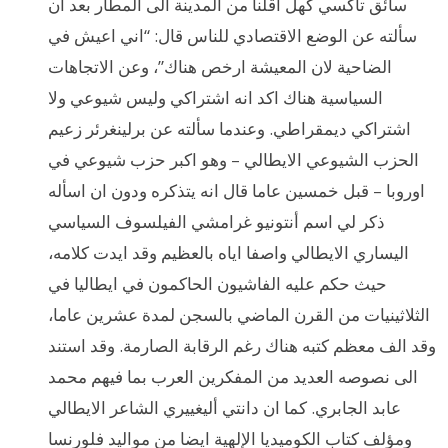
سائق تاكسي كهل اقلنا من المدينة الى المطار بعد ان
سألته عن الوضع الاقتصادي للناس قال: “اني اعيش في
الضاحية لان المعيشة ارخص هناك”، وعن الاتجاهات
السياسية هناك اكد انه اشتراكي وليس شيوعي ولا
اشتراكي ديمقراطي. وعندما سألته عن برلينغرئر زعيم
الحزب الشيوعي الايطالي – وهو اكبر حزب شيوعي في
اوروبا – قبل خمسين عاما قال انه يتذكره ودون ان اسأله
ذكر لي اسم أنتونيو غرامشي الفيلسوف السياسي
اليساري الايطالي واصفا اياه بالعظيم وقد ايدت كلامه،
حيث حكم عليه الفاشيون الحاكمون في ايطاليا في
الثلاثينيات من القرن الماضي بالسجن لمدة عشرين عاما،
وقد الف معظم كتبه هناك رغم الرقابة الصارمة. وقد استند
الى نصوصه العديد من المفكرين العرب بما فيهم محمد
عابد الجابري. كما ان دانتي أليغييري الشاعر الايطالي
ومؤلف كتاب الكوميديا الإلهية ايضا من مواليد فلورنسا