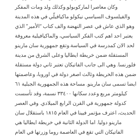
وكان معاصرا لماركوبولو.وكذلك ولد ومات المفكر
والفيلسوف السياسي نيكولو ماكيافيلّي في هذه المدينة
وهو الذي عاش في عصر النهضة والف كتاب “الأمير” الذي
يعتبر احد اهم كتب الفكر السياسي، والماكيافيلية معروفة
لحد الان كمدرسة في السياسة.وتقع جمهورية سان مارينو
المستقلة ضمن خريطة ايطاليا وعلى الشرق من مدينة
فلورنسا. وهي الى جانب الفاتيكان تعتبر ثاني دولة مستقلة
ضمن هذه الخريطة وثالث اصغر دولة في اوروبا، وعاصمتها
ايضا تسمى سان مارينو. مساحة هذه الجمهورية الجبلية ٦١
كيلومتر مربع وعدد سكانها ٣٣٤٠٠ نسمة، وقد تأسست
كدولة جمهورية في القرن الرابع الميلادي. وفي العصر
الحديث، اعترف مؤتمر فيينا في العام ١٨١٥ باستقلال سان
مارينو دوليا. اما الدولة الثانية في خريطة ايطاليا هي
الفاتيكان التي تقع في العاصمة روما وزرتها في العام