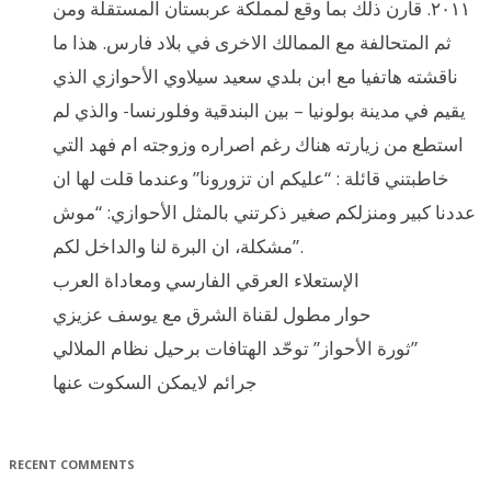
٢٠١١. قارن ذلك بما وقع لمملكة عربستان المستقلة ومن
ثم المتحالفة مع الممالك الاخرى في بلاد فارس. هذا ما
ناقشته هاتفيا مع ابن بلدي سعيد سيلاوي الأحوازي الذي
يقيم في مدينة بولونيا – بين البندقية وفلورنسا- والذي لم
استطع من زيارته هناك رغم اصراره وزوجته ام فهد التي
خاطبتني قائلة : “عليكم ان تزورونا” وعندما قلت لها ان
عددنا كبير ومنزلكم صغير ذكرتني بالمثل الأحوازي: “موش
مشكلة، ان البرة لنا والداخل لكم”.
الإستعلاء العرقي الفارسي ومعاداة العرب
حوار مطول لقناة الشرق مع يوسف عزيزي
ثورة الأحواز” توحّد الهتافات برحيل نظام الملالي”
جرائم لايمكن السكوت عنها
RECENT COMMENTS