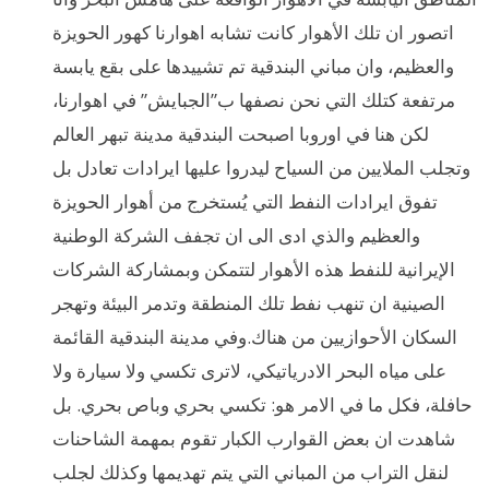
اتصور ان تلك الأهوار كانت تشابه اهوارنا كهور الحويزة
والعظيم، وان مباني البندقية تم تشييدها على بقع يابسة
مرتفعة كتلك التي نحن نصفها ب”الجبايش” في اهوارنا،
لكن هنا في اوروبا اصبحت البندقية مدينة تبهر العالم
وتجلب الملايين من السياح ليدروا عليها ايرادات تعادل بل
تفوق ايرادات النفط التي يُستخرج من أهوار الحويزة
والعظيم والذي ادى الى ان تجفف الشركة الوطنية
الإيرانية للنفط هذه الأهوار لتتمكن وبمشاركة الشركات
الصينية ان تنهب نفط تلك المنطقة وتدمر البيئة وتهجر
السكان الأحوازيين من هناك.وفي مدينة البندقية القائمة
على مياه البحر الادرياتيكي، لاترى تكسي ولا سيارة ولا
حافلة، فكل ما في الامر هو: تكسي بحري وباص بحري. بل
شاهدت ان بعض القوارب الكبار تقوم بمهمة الشاحنات
لنقل التراب من المباني التي يتم تهديمها وكذلك لجلب