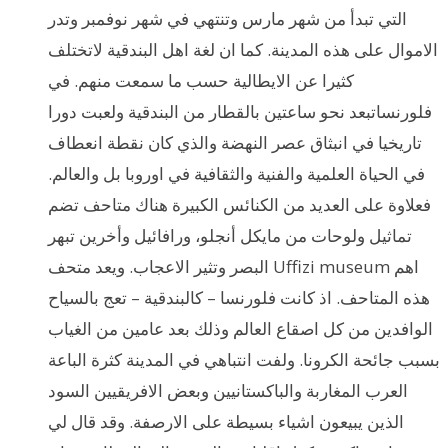
التي تبدأ من شهر مارس وتنتهي في شهر نوفمبر وتدر
الاموال على هذه المدينة. كما ان لغة اهل البندقية لاتختلف
كثيرا عن الايطالية حسب ما سمعت منهم. في
فلورنساتبعد نحو ساعتين بالقطار من البندقية ولعبت دورا
تاريخيا في انبثاق عصر النهضة والذي كان نقطة انعطاف
في الحياة العلمية والفنية والثقافية في اوروبا بل والعالم.
فعلاوة على العديد من الكنائس الكبيرة هناك متاحف تضم
تماثيل ولوحات من مايكل أنجلو، ورافائيل وأخرين تبهر
البصر وتثير الاعجاب. ويعد متحف Uffizi museum اهم
هذه المتاحف. اذ كانت فلورنسا – كالبندقية – تعج بالسياح
الوافدين من كل اصقاع العالم وذلك بعد عامين من الغياب
بسبب جائحة الكرونا. ولفت انتباهي في المدينة كثرة الباعة
العرب المغاربة والباكستانيين وبعض الافريقيين السود
الذين يبيعون اشياء بسيطة على الارصفة. وقد قال لي