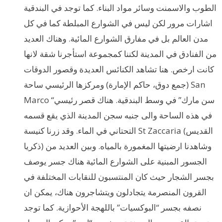
الطوب والاسمنت وسائر مواد البناء. كما توجد في البندقية
اشارات مرور لكن ليس في الشوارع المبلطة كما في كل
مدن العالم بل في مفارق الشوارع المائية. وهناك العديد
من الفنادق في المدينة لكننا كمجموعة استأجرنا شقة لانها
كانت ارخص. هنا تشاهد الكنائس العديدة وقصور الدوقات
(جمع دوق، حاكم الإمارة) ومركزها الرئيسي ساحة San
Marco “سن مارك” في وسط البندقية. هناك قصر رئيسي
في هذه الساحة والى جنبه سجن المدينة الذي يقع قسمه
التحتاني في الماء. وقد زرنا كنيسة St Zaccaria (القديس
ذكريا) وشاهدنا ارضيتها المغمورة بالمياه. وبين العديد من
الجسور المبنية على الشوارع المائية هناك جسر يوصف
بجسر الشجار حيث كان المنتسبون للنقابات المختلفة في
القرون المنصرمة يتجادلون ويتشاجرون هناك، يمكن ان
نصفه بجسر “البوكسيات” باللهجة الأحوازية. كما توجد