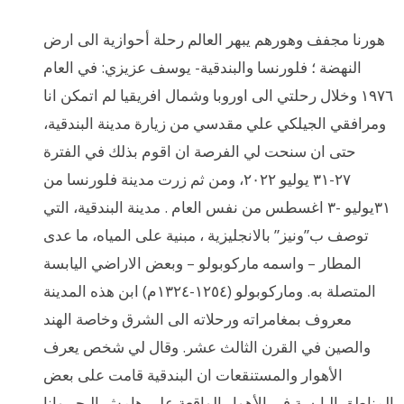
هورنا مجفف وهورهم يبهر العالم رحلة أحوازية الى ارض
النهضة ؛ فلورنسا والبندقية- يوسف عزيزي: في العام
١٩٧٦ وخلال رحلتي الى اوروبا وشمال افريقيا لم اتمكن انا
ومرافقي الجيلكي علي مقدسي من زيارة مدينة البندقية،
حتى ان سنحت لي الفرصة ان اقوم بذلك في الفترة
٢٧-٣١ يوليو ٢٠٢٢، ومن ثم زرت مدينة فلورنسا من
٣١يوليو -٣ اغسطس من نفس العام . مدينة البندقية، التي
توصف ب”ونيز” بالانجليزية ، مبنية على المياه، ما عدى
المطار – واسمه ماركوبولو – وبعض الاراضي اليابسة
المتصلة به. وماركوبولو (١٢٥٤-١٣٢٤م) ابن هذه المدينة
معروف بمغامراته ورحلاته الى الشرق وخاصة الهند
والصين في القرن الثالث عشر. وقال لي شخص يعرف
الأهوار والمستنقعات ان البندقية قامت على بعض
المناطق اليابسة في الأهوار الواقعة على هامش البحر وانا