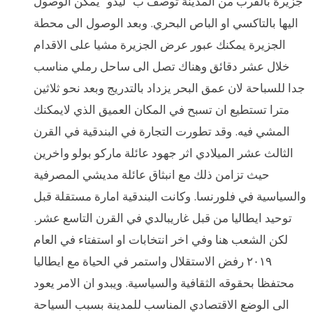
جزيرة بالقرب من المدينة توصف ب “ليدو” يمكن الوصول
اليها بالتاكسي او الباص البحري. وبعد الوصول الى محطة
الجزيرة يمكنك عبور عرض الجزيرة مشيا على الاقدام
خلال عشر دقائق وهناك تصل الى ساحل رملي مناسب
جدا للسباحة لان عمق البحر يزداد بالتدريج وبعد نحو ثلاثين
مترا تستطيع ان تسبح في المكان العميق الذي لايمكنك
المشي فيه. وقد تطورت التجارة في البندقية في القرن
الثالث عشر الميلادي اثر جهود عائلة ماركو بولو واخرين
حيث تزامن ذلك مع انبثاق عائلة مديشي المصرفية
والسياسية في فلورنسا. وكانت البندقية امارة مستقلة قبل
توحيد ايطاليا من قبل غاريبالدي في القرن التاسع عشر.
لكن الشعب هنا وفي اخر انتخابات او استفتاء في العام
٢٠١٩ رفض الاستقلال واستمر في الحياة مع ايطاليا
محتفظا بحقوقه الثقافية والسياسية. ويبدو ان الامر يعود
الى الوضع الاقتصادي المناسب للمدينة بسبب السياحة