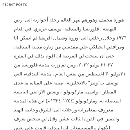
RECENT POSTS
هورنا مجفف وهورهم يبهر العالم رحلة أحوازية الى ارض
النهضة ؛ فلورنسا والبندقية- يوسف عزيزي: في العام
١٩٧٦ وخلال رحلتي الى اوروبا وشمال افريقيا لم اتمكن انا
ومرافقي الجيلكي علي مقدسي من زيارة مدينة البندقية،
حتى ان سنحت لي الفرصة ان اقوم بذلك في الفترة
٢٧-٣١ يوليو ٢٠٢٢، ومن ثم زرت مدينة فلورنسا من
٣١يوليو -٣ اغسطس من نفس العام . مدينة البندقية، التي
توصف ب”ونيز” بالانجليزية ، مبنية على المياه، ما عدى
المطار – واسمه ماركوبولو – وبعض الاراضي اليابسة
المتصلة به. وماركوبولو (١٢٥٤-١٣٢٤م) ابن هذه المدينة
معروف بمغامراته ورحلاته الى الشرق وخاصة الهند
والصين في القرن الثالث عشر. وقال لي شخص يعرف
الأهوار والمستنقعات ان البندقية قامت على بعض