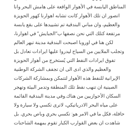
المناطق اليابسة في الأهوار الواقعة على هامش البحر وانا
اتصور ان تلك الأهوار كانت تشابه اهوارنا كهور الحويزة
والعظيم، وان مباني البندقية تم تشييدها على بقع يابسة
مرتفعة كتلك التي نحن نصفها ب”الجبايش” في اهوارنا،
لكن هنا في اوروبا اصبحت البندقية مدينة تبهر العالم
وتجلب الملايين من السياح ليدروا عليها ايرادات تعادل بل
تفوق ايرادات النفط التي يُستخرج من أهوار الحويزة
والعظيم والذي ادى الى ان تجفف الشركة الوطنية
الإيرانية للنفط هذه الأهوار لتتمكن وبمشاركة الشركات
الصينية ان تنهب نفط تلك المنطقة وتدمر البيئة وتهجر
السكان الأحوازيين من هناك.وفي مدينة البندقية القائمة
على مياه البحر الادرياتيكي، لاترى تكسي ولا سيارة ولا
حافلة، فكل ما في الامر هو: تكسي بحري وباص بحري. بل
شاهدت ان بعض القوارب الكبار تقوم بمهمة الشاحنات