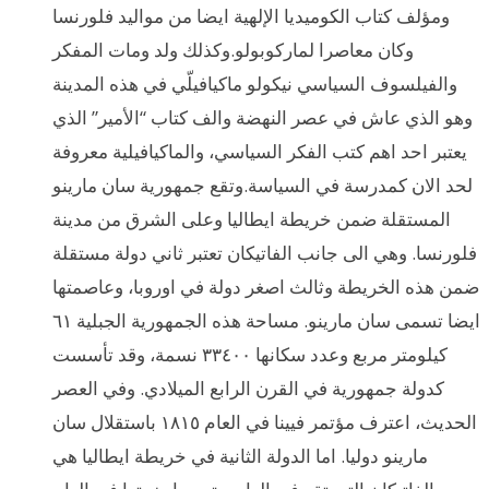
ومؤلف كتاب الكوميديا الإلهية ايضا من مواليد فلورنسا
وكان معاصرا لماركوبولو.وكذلك ولد ومات المفكر
والفيلسوف السياسي نيكولو ماكيافيلّي في هذه المدينة
وهو الذي عاش في عصر النهضة والف كتاب “الأمير” الذي
يعتبر احد اهم كتب الفكر السياسي، والماكيافيلية معروفة
لحد الان كمدرسة في السياسة.وتقع جمهورية سان مارينو
المستقلة ضمن خريطة ايطاليا وعلى الشرق من مدينة
فلورنسا. وهي الى جانب الفاتيكان تعتبر ثاني دولة مستقلة
ضمن هذه الخريطة وثالث اصغر دولة في اوروبا، وعاصمتها
ايضا تسمى سان مارينو. مساحة هذه الجمهورية الجبلية ٦١
كيلومتر مربع وعدد سكانها ٣٣٤٠٠ نسمة، وقد تأسست
كدولة جمهورية في القرن الرابع الميلادي. وفي العصر
الحديث، اعترف مؤتمر فيينا في العام ١٨١٥ باستقلال سان
مارينو دوليا. اما الدولة الثانية في خريطة ايطاليا هي