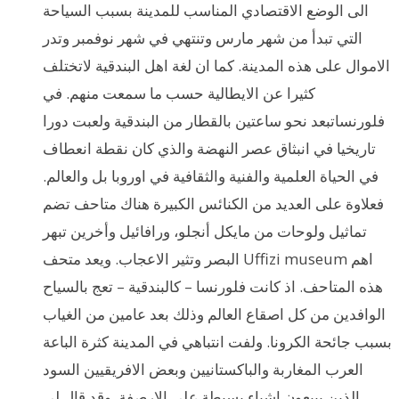
الى الوضع الاقتصادي المناسب للمدينة بسبب السياحة
التي تبدأ من شهر مارس وتنتهي في شهر نوفمبر وتدر
الاموال على هذه المدينة. كما ان لغة اهل البندقية لاتختلف
كثيرا عن الايطالية حسب ما سمعت منهم. في
فلورنساتبعد نحو ساعتين بالقطار من البندقية ولعبت دورا
تاريخيا في انبثاق عصر النهضة والذي كان نقطة انعطاف
في الحياة العلمية والفنية والثقافية في اوروبا بل والعالم.
فعلاوة على العديد من الكنائس الكبيرة هناك متاحف تضم
تماثيل ولوحات من مايكل أنجلو، ورافائيل وأخرين تبهر
البصر وتثير الاعجاب. ويعد متحف Uffizi museum اهم
هذه المتاحف. اذ كانت فلورنسا – كالبندقية – تعج بالسياح
الوافدين من كل اصقاع العالم وذلك بعد عامين من الغياب
بسبب جائحة الكرونا. ولفت انتباهي في المدينة كثرة الباعة
العرب المغاربة والباكستانيين وبعض الافريقيين السود
الذين يبيعون اشياء بسيطة على الارصفة. وقد قال لي