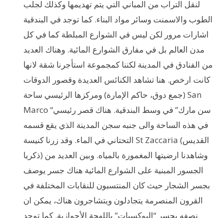
لنقل التراب من المباني التي يتم تهديمها وكذلك لجلب
الطوب والاسمنت وسائر مواد البناء. كما توجد في البندقية
اشارات مرور لكن ليس في الشوارع المبلطة كما في كل
مدن العالم بل في مفارق الشوارع المائية. وهناك العديد
من الفنادق في المدينة لكننا كمجموعة استأجرنا شقة لانها
كانت ارخص. هنا تشاهد الكنائس العديدة وقصور الدوقات
(جمع دوق، حاكم الإمارة) ومركزها الرئيسي ساحة San
Marco “سن مارك” في وسط البندقية. هناك قصر رئيسي
في هذه الساحة والى جنبه سجن المدينة الذي يقع قسمه
التحتاني في الماء. وقد زرنا كنيسة St Zaccaria (القديس
ذكريا) وشاهدنا ارضيتها المغمورة بالمياه. وبين العديد من
الجسور المبنية على الشوارع المائية هناك جسر يوصف
بجسر الشجار حيث كان المنتسبون للنقابات المختلفة في
القرون المنصرمة يتجادلون ويتشاجرون هناك، يمكن ان
نصفه بجسر “البوكسيات” باللهجة الأحوازية. كما توجد