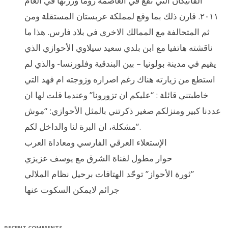
الفاتيكان التي تقع في العاصمة روما وزرتها في العام
٢٠١١. قارن ذلك بما وقع لمملكة عربستان المستقلة ومن
ثم المتحالفة مع الممالك الاخرى في بلاد فارس. هذا ما
ناقشته هاتفيا مع ابن بلدي سعيد سيلاوي الأحوازي الذي
يقيم في مدينة بولونيا – بين البندقية وفلورنسا- والذي لم
استطع من زيارته هناك رغم اصراره وزوجته ام فهد التي
خاطبتني قائلة : “عليكم ان تزورونا” وعندما قلت لها ان
عددنا كبير ومنزلكم صغير ذكرتني بالمثل الأحوازي: “موش
مشكلة، ان البرة لنا والداخل لكم”.
الإستعلاء العرقي الفارسي ومعاداة العرب
حوار مطول لقناة الشرق مع يوسف عزيزي
ثورة الأحواز” توحّد الهتافات برحيل نظام الملالي”
جرائم لايمكن السكوت عنها
RECENT COMMENTS