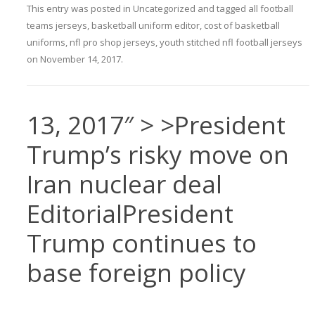
This entry was posted in
Uncategorized
and tagged
all football
teams jerseys
,
basketball uniform editor
,
cost of basketball
uniforms
,
nfl pro shop jerseys
,
youth stitched nfl football jerseys
on
November 14, 2017
.
13, 2017″ > >President
Trump’s risky move on
Iran nuclear deal
EditorialPresident
Trump continues to
base foreign policy