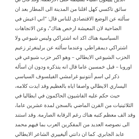
سائق تاكسي كهل اقلنا من المدينة الى المطار بعد ان
سألته عن الوضع الاقتصادي للناس قال: “اني اعيش في
الضاحية لان المعيشة ارخص هناك”، وعن الاتجاهات
السياسية هناك اكد انه اشتراكي وليس شيوعي ولا
اشتراكي ديمقراطي. وعندما سألته عن برلينغرئر زعيم
الحزب الشيوعي الايطالي – وهو اكبر حزب شيوعي في
اوروبا – قبل خمسين عاما قال انه يتذكره ودون ان اسأله
ذكر لي اسم أنتونيو غرامشي الفيلسوف السياسي
اليساري الايطالي واصفا اياه بالعظيم وقد ايدت كلامه،
حيث حكم عليه الفاشيون الحاكمون في ايطاليا في
الثلاثينيات من القرن الماضي بالسجن لمدة عشرين عاما،
وقد الف معظم كتبه هناك رغم الرقابة الصارمة. وقد استند
الى نصوصه العديد من المفكرين العرب بما فيهم محمد
عابد الجابري. كما ان دانتي أليغييري الشاعر الايطالي