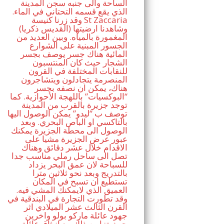
الساحة والى جنبه سجن المدينة
الذي يقع قسمه التحتاني في الماء.
وقد زرنا كنيسة St Zaccaria
(القديس ذكريا) وشاهدنا ارضيتها
المغمورة بالمياه. وبين العديد من
الجسور المبنية على الشوارع
المائية هناك جسر يوصف بجسر
الشجار حيث كان المنتسبون
للنقابات المختلفة في القرون
المنصرمة يتجادلون ويتشاجرون
هناك، يمكن ان نصفه بجسر
“البوكسيات” باللهجة الأحوازية. كما
توجد جزيرة بالقرب من المدينة
توصف ب “ليدو” يمكن الوصول اليها
بالتاكسي او الباص البحري. وبعد
الوصول الى محطة الجزيرة يمكنك
عبور عرض الجزيرة مشيا على
الاقدام خلال عشر دقائق وهناك
تصل الى ساحل رملي مناسب جدا
للسباحة لان عمق البحر يزداد
بالتدريج وبعد نحو ثلاثين مترا
تستطيع ان تسبح في المكان
العميق الذي لايمكنك المشي فيه.
وقد تطورت التجارة في البندقية في
القرن الثالث عشر الميلادي اثر
جهود عائلة ماركو بولو واخرين
حيث تزامن ذلك مع انبثاق عائلة