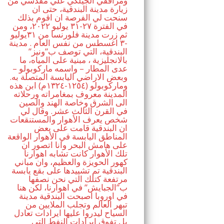
ومرافقي الجيلكي علي مقدسي من
زيارة مدينة البندقية، حتى ان
سنحت لي الفرصة ان اقوم بذلك
في الفترة ٢٧-٣١ يوليو ٢٠٢٢، ومن
ثم زرت مدينة فلورنسا من ٣١يوليو
-٣ اغسطس من نفس العام . مدينة
البندقية، التي توصف ب”ونيز”
بالانجليزية ، مبنية على المياه، ما
عدى المطار – واسمه ماركوبولو –
وبعض الاراضي اليابسة المتصلة به.
وماركوبولو (١٢٥٤-١٣٢٤م) ابن هذه
المدينة معروف بمغامراته ورحلاته
الى الشرق وخاصة الهند والصين
في القرن الثالث عشر. وقال لي
شخص يعرف الأهوار والمستنقعات
ان البندقية قامت على بعض
المناطق اليابسة في الأهوار الواقعة
على هامش البحر وانا اتصور ان
تلك الأهوار كانت تشابه اهوارنا
كهور الحويزة والعظيم، وان مباني
البندقية تم تشييدها على بقع يابسة
مرتفعة كتلك التي نحن نصفها
ب”الجبايش” في اهوارنا، لكن هنا
في اوروبا اصبحت البندقية مدينة
تبهر العالم وتجلب الملايين من
السياح ليدروا عليها ايرادات تعادل
بل تفوق ايرادات النفط التي