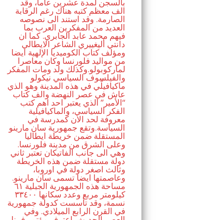
بالسجن لمدة عشرين عاما، وقد
الف معظم كتبه هناك رغم الرقابة
الصارمة. وقد استند الى نصوصه
العديد من المفكرين العرب بما
فيهم محمد عابد الجابري. كما ان
دانتي أليغييري الشاعر الايطالي
ومؤلف كتاب الكوميديا الإلهية ايضا
من مواليد فلورنسا وكان معاصرا
لماركوبولو.وكذلك ولد ومات المفكر
والفيلسوف السياسي نيكولو
ماكيافيلّي في هذه المدينة وهو الذي
عاش في عصر النهضة والف كتاب
“الأمير” الذي يعتبر احد اهم كتب
الفكر السياسي، والماكيافيلية
معروفة لحد الان كمدرسة في
السياسة.وتقع جمهورية سان مارينو
المستقلة ضمن خريطة ايطاليا
وعلى الشرق من مدينة فلورنسا.
وهي الى جانب الفاتيكان تعتبر ثاني
دولة مستقلة ضمن هذه الخريطة
وثالث اصغر دولة في اوروبا،
وعاصمتها ايضا تسمى سان مارينو.
مساحة هذه الجمهورية الجبلية ٦١
كيلومتر مربع وعدد سكانها ٣٣٤٠٠
نسمة، وقد تأسست كدولة جمهورية
في القرن الرابع الميلادي. وفي
العصر الحديث، اعترف مؤتمر فيينا