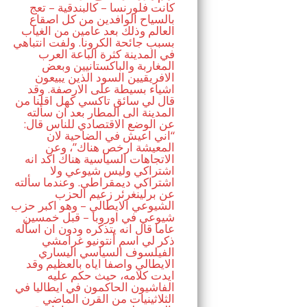
كانت فلورنسا – كالبندقية – تعج
بالسياح الوافدين من كل اصقاع
العالم وذلك بعد عامين من الغياب
بسبب جائحة الكرونا. ولفت انتباهي
في المدينة كثرة الباعة العرب
المغاربة والباكستانيين وبعض
الافريقيين السود الذين يبيعون
اشياء بسيطة على الارصفة. وقد
قال لي سائق تاكسي كهل اقلنا من
المدينة الى المطار بعد ان سألته
عن الوضع الاقتصادي للناس قال:
“اني اعيش في الضاحية لان
المعيشة ارخص هناك”، وعن
الاتجاهات السياسية هناك اكد انه
اشتراكي وليس شيوعي ولا
اشتراكي ديمقراطي. وعندما سألته
عن برلينغرئر زعيم الحزب
الشيوعي الايطالي – وهو اكبر حزب
شيوعي في اوروبا – قبل خمسين
عاما قال انه يتذكره ودون ان اسأله
ذكر لي اسم أنتونيو غرامشي
الفيلسوف السياسي اليساري
الايطالي واصفا اياه بالعظيم وقد
ايدت كلامه، حيث حكم عليه
الفاشيون الحاكمون في ايطاليا في
الثلاثينيات من القرن الماضي