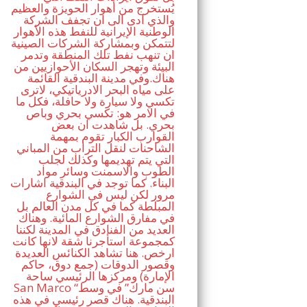
يُستخرج من أهوار الحويزة والعظيم
والذي ادى الى ان تجفف الشركة
الوطنية الإيرانية للنفط هذه الأهوار
لتتمكن وبمشاركة الشركات الصينية
ان تنهب نفط تلك المنطقة وتدمر
البيئة وتهجر السكان الأحوازيين من
هناك.وفي مدينة البندقية القائمة
على مياه البحر الادرياتيكي، لاترى
تكسي ولا سيارة ولا حافلة، فكل ما
في الامر هو: تكسي بحري وباص
بحري. بل شاهدت ان بعض
القوارب الكبار تقوم بمهمة
الشاحنات لنقل التراب من المباني
التي يتم تهديمها وكذلك لجلب
الطوب والاسمنت وسائر مواد
البناء. كما توجد في البندقية اشارات
مرور لكن ليس في الشوارع
المبلطة كما في كل مدن العالم بل
في مفارق الشوارع المائية. وهناك
العديد من الفنادق في المدينة لكننا
كمجموعة استأجرنا شقة لانها كانت
ارخص. هنا تشاهد الكنائس العديدة
وقصور الدوقات (جمع دوق، حاكم
الإمارة) ومركزها الرئيسي ساحة
San Marco “سن مارك” في وسط
البندقية. هناك قصر رئيسي في هذه