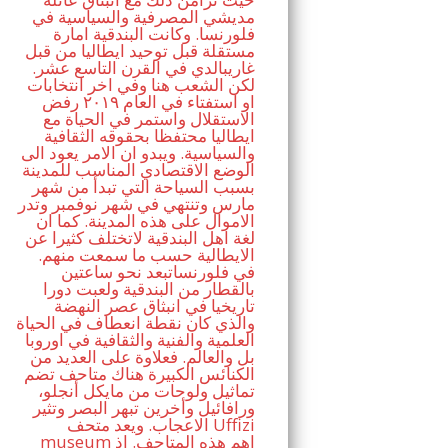
مديشي المصرفية والسياسية في
فلورنسا. وكانت البندقية امارة
مستقلة قبل توحيد ايطاليا من قبل
غاريبالدي في القرن التاسع عشر.
لكن الشعب هنا وفي اخر انتخابات
او استفتاء في العام ٢٠١٩ رفض
الاستقلال واستمر في الحياة مع
ايطاليا محتفظا بحقوقه الثقافية
والسياسية. ويبدو ان الامر يعود الى
الوضع الاقتصادي المناسب للمدينة
بسبب السياحة التي تبدأ من شهر
مارس وتنتهي في شهر نوفمبر وتدر
الاموال على هذه المدينة. كما ان
لغة اهل البندقية لاتختلف كثيرا عن
الايطالية حسب ما سمعت منهم.
في فلورنساتبعد نحو ساعتين
بالقطار من البندقية ولعبت دورا
تاريخيا في انبثاق عصر النهضة
والذي كان نقطة انعطاف في الحياة
العلمية والفنية والثقافية في اوروبا
بل والعالم. فعلاوة على العديد من
الكنائس الكبيرة هناك متاحف تضم
تماثيل ولوحات من مايكل أنجلو،
ورافائيل وأخرين تبهر البصر وتثير
الاعجاب. ويعد متحف Uffizi
museum اهم هذه المتاحف. اذ