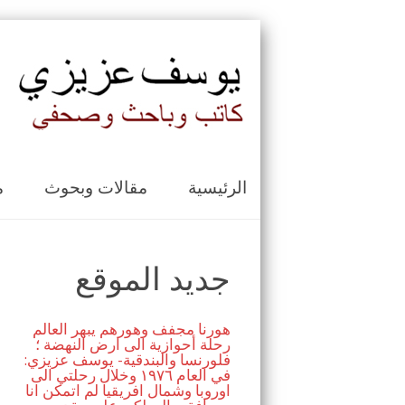
الرئيسية
مقالات وبحوث
م
جديد الموقع
هورنا مجفف وهورهم يبهر العالم
رحلة أحوازية الى ارض النهضة ؛
فلورنسا والبندقية- يوسف عزيزي:
في العام ١٩٧٦ وخلال رحلتي الى
اوروبا وشمال افريقيا لم اتمكن انا