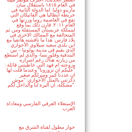
في العام ١٨١٥ باستقلال سان
مارينو دوليا. اما الدولة الثانية في
خريطة ايطاليا هي الفاتيكان التي
تقع في العاصمة روما وزرتها في
العام ٢٠١١. قارن ذلك بما وقع
لمملكة عربستان المستقلة ومن ثم
المتحالفة مع الممالك الاخرى في
بلاد فارس. هذا ما ناقشته هاتفيا مع
ابن بلدي سعيد سيلاوي الأحوازي
الذي يقيم في مدينة بولونيا – بين
البندقية وفلورنسا- والذي لم استطع
من زيارته هناك رغم اصراره
وزوجته ام فهد التي خاطبتني قائلة :
“عليكم ان تزورونا” وعندما قلت لها
ان عددنا كبير ومنزلكم صغير
ذكرتني بالمثل الأحوازي: “موش
مشكلة، ان البرة لنا والداخل لكم”.
الإستعلاء العرقي الفارسي ومعاداة
العرب
حوار مطول لقناة الشرق مع
يوسف عزيزي