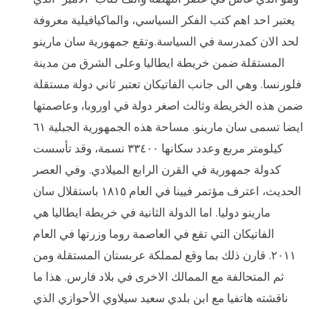
يعتبر احد اهم كتب الفكر السياسي، والماكيافيلية معروفة
لحد الان كمدرسة في السياسة.وتقع جمهورية سان مارينو
المستقلة ضمن خريطة ايطاليا وعلى الشرق من مدينة
فلورنسا. وهي الى جانب الفاتيكان تعتبر ثاني دولة مستقلة
ضمن هذه الخريطة وثالث اصغر دولة في اوروبا، وعاصمتها
ايضا تسمى سان مارينو. مساحة هذه الجمهورية الجبلية ٦١
كيلومتر مربع وعدد سكانها ٣٣٤٠٠ نسمة، وقد تأسست
كدولة جمهورية في القرن الرابع الميلادي. وفي العصر
الحديث، اعترف مؤتمر فيينا في العام ١٨١٥ باستقلال سان
مارينو دوليا. اما الدولة الثانية في خريطة ايطاليا هي
الفاتيكان التي تقع في العاصمة روما وزرتها في العام
٢٠١١. قارن ذلك بما وقع لمملكة عربستان المستقلة ومن
ثم المتحالفة مع الممالك الاخرى في بلاد فارس. هذا ما
ناقشته هاتفيا مع ابن بلدي سعيد سيلاوي الأحوازي الذي