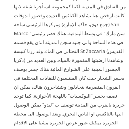
من الفنادق في المدينة لكننا كمجموعة استأجرنا شقة لانها
كانت ارخص. هنا تشاهد الكنائس العديدة وقصور الدوقات
(جمع دوق، حاكم الإمارة) ومركزها الرئيسي ساحة San
Marco “سن مارك” في وسط البندقية. هناك قصر رئيسي
في هذه الساحة والى جنبه سجن المدينة الذي يقع قسمه
التحتاني في الماء. وقد زرنا كنيسة St Zaccaria (القديس
ذكريا) وشاهدنا ارضيتها المغمورة بالمياه. وبين العديد من
الجسور المبنية على الشوارع المائية هناك جسر يوصف
بجسر الشجار حيث كان المنتسبون للنقابات المختلفة في
القرون المنصرمة يتجادلون ويتشاجرون هناك، يمكن ان
نصفه بجسر “البوكسيات” باللهجة الأحوازية. كما توجد
جزيرة بالقرب من المدينة توصف ب “ليدو” يمكن الوصول
اليها بالتاكسي او الباص البحري. وبعد الوصول الى محطة
الجزيرة يمكنك عبور عرض الجزيرة مشيا على الاقدام