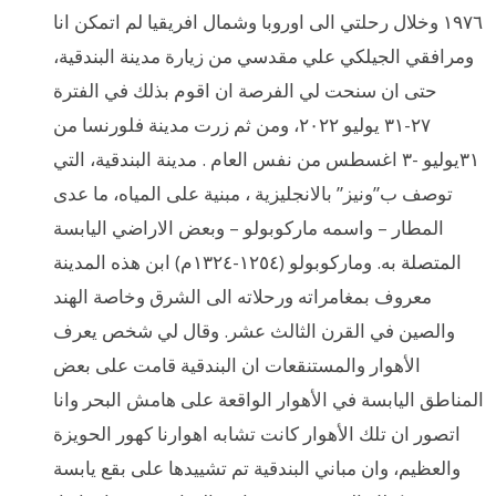
١٩٧٦ وخلال رحلتي الى اوروبا وشمال افريقيا لم اتمكن انا
ومرافقي الجيلكي علي مقدسي من زيارة مدينة البندقية،
حتى ان سنحت لي الفرصة ان اقوم بذلك في الفترة
٢٧-٣١ يوليو ٢٠٢٢، ومن ثم زرت مدينة فلورنسا من
٣١يوليو -٣ اغسطس من نفس العام . مدينة البندقية، التي
توصف ب”ونيز” بالانجليزية ، مبنية على المياه، ما عدى
المطار – واسمه ماركوبولو – وبعض الاراضي اليابسة
المتصلة به. وماركوبولو (١٢٥٤-١٣٢٤م) ابن هذه المدينة
معروف بمغامراته ورحلاته الى الشرق وخاصة الهند
والصين في القرن الثالث عشر. وقال لي شخص يعرف
الأهوار والمستنقعات ان البندقية قامت على بعض
المناطق اليابسة في الأهوار الواقعة على هامش البحر وانا
اتصور ان تلك الأهوار كانت تشابه اهوارنا كهور الحويزة
والعظيم، وان مباني البندقية تم تشييدها على بقع يابسة