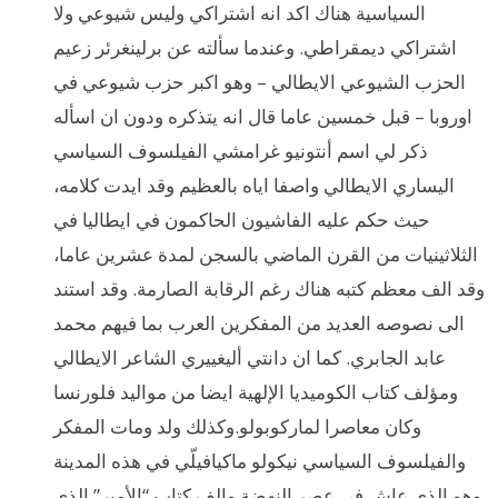
السياسية هناك اكد انه اشتراكي وليس شيوعي ولا
اشتراكي ديمقراطي. وعندما سألته عن برلينغرئر زعيم
الحزب الشيوعي الايطالي – وهو اكبر حزب شيوعي في
اوروبا – قبل خمسين عاما قال انه يتذكره ودون ان اسأله
ذكر لي اسم أنتونيو غرامشي الفيلسوف السياسي
اليساري الايطالي واصفا اياه بالعظيم وقد ايدت كلامه،
حيث حكم عليه الفاشيون الحاكمون في ايطاليا في
الثلاثينيات من القرن الماضي بالسجن لمدة عشرين عاما،
وقد الف معظم كتبه هناك رغم الرقابة الصارمة. وقد استند
الى نصوصه العديد من المفكرين العرب بما فيهم محمد
عابد الجابري. كما ان دانتي أليغييري الشاعر الايطالي
ومؤلف كتاب الكوميديا الإلهية ايضا من مواليد فلورنسا
وكان معاصرا لماركوبولو.وكذلك ولد ومات المفكر
والفيلسوف السياسي نيكولو ماكيافيلّي في هذه المدينة
وهو الذي عاش في عصر النهضة والف كتاب “الأمير” الذي