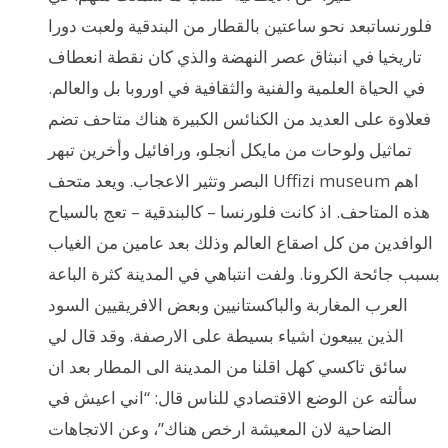
فلورنساتبعد نحو ساعتين بالقطار من البندقية ولعبت دورا
تاريخيا في انبثاق عصر النهضة والذي كان نقطة انعطاف
في الحياة العلمية والفنية والثقافية في اوروبا بل والعالم.
فعلاوة على العديد من الكنائس الكبيرة هناك متاحف تضم
تماثيل ولوحات من مايكل أنجلو، ورافائيل وأخرين تبهر
البصر وتثير الاعجاب. ويعد متحف Uffizi museum اهم
هذه المتاحف. اذ كانت فلورنسا – كالبندقية – تعج بالسياح
الوافدين من كل اصقاع العالم وذلك بعد عامين من الغياب
بسبب جائحة الكرونا. ولفت انتباهي في المدينة كثرة الباعة
العرب المغاربة والباكستانيين وبعض الافريقيين السود
الذين يبيعون اشياء بسيطة على الارصفة. وقد قال لي
سائق تاكسي كهل اقلنا من المدينة الى المطار بعد ان
سألته عن الوضع الاقتصادي للناس قال: “اني اعيش في
الضاحية لان المعيشة ارخص هناك”، وعن الاتجاهات