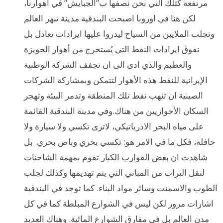
مرتفعة كتلك التي نحن نصفها ب”الجبايش” في اهوارنا،
لكن هنا في اوروبا اصبحت البندقية مدينة تبهر العالم
وتجلب الملايين من السياح ليدروا عليها ايرادات تعادل بل
تفوق ايرادات النفط التي يُستخرج من أهوار الحويزة
والعظيم والذي ادى الى ان تجفف الشركة الوطنية
الإيرانية للنفط هذه الأهوار لتتمكن وبمشاركة الشركات
الصينية ان تنهب نفط تلك المنطقة وتدمر البيئة وتهجر
السكان الأحوازيين من هناك.وفي مدينة البندقية القائمة
على مياه البحر الادرياتيكي، لاترى تكسي ولا سيارة ولا
حافلة، فكل ما في الامر هو: تكسي بحري وباص بحري. بل
شاهدت ان بعض القوارب الكبار تقوم بمهمة الشاحنات
لنقل التراب من المباني التي يتم تهديمها وكذلك لجلب
الطوب والاسمنت وسائر مواد البناء. كما توجد في البندقية
اشارات مرور لكن ليس في الشوارع المبلطة كما في كل
مدن العالم بل في مفارق الشوارع المائية. وهناك العديد