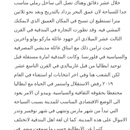
خلال عشر دقائق وهناك تصل الى ساحل رملي مناسب
جدا للسباحة لان عمق البحر يزداد بالتدريج وبعد نحو ثلاثين
مترا تستطيع ان تسبح في المكان العميق الذي لايمكنك
المشي فيه. وقد تطورت التجارة في البندقية في القرن
الثالث عشر الميلادي اثر جهود عائلة ماركو بولو واخرين
حيث تزامن ذلك مع انبثاق عائلة مديشي المصرفية
والسياسية في فلورنسا. وكانت البندقية امارة مستقلة قبل
توحيد ايطاليا من قبل غاريبالدي في القرن التاسع عشر.
لكن الشعب هنا وفي اخر انتخابات او استفتاء في العام
٢٠١٩ رفض الاستقلال واستمر في الحياة مع ايطاليا
محتفظا بحقوقه الثقافية والسياسية. ويبدو ان الامر يعود
الى الوضع الاقتصادي المناسب للمدينة بسبب السياحة
التي تبدأ من شهر مارس وتنتهي في شهر نوفمبر وتدر
الاموال على هذه المدينة. كما ان لغة اهل البندقية لاتختلف
كثيرا عن الايطالية حسب ما سمعت منهم. في