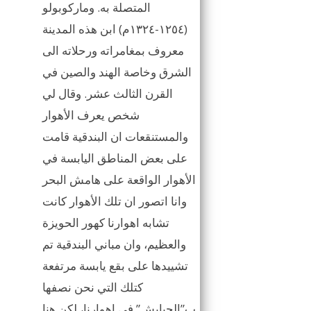
المتصلة به. وماركوبولو
(١٢٥٤-١٣٢٤م) ابن هذه المدينة
معروف بمغامراته ورحلاته الى
الشرق وخاصة الهند والصين في
القرن الثالث عشر. وقال لي
شخص يعرف الأهوار
والمستنقعات ان البندقية قامت
على بعض المناطق اليابسة في
الأهوار الواقعة على هامش البحر
وانا اتصور ان تلك الأهوار كانت
تشابه اهوارنا كهور الحويزة
والعظيم، وان مباني البندقية تم
تشييدها على بقع يابسة مرتفعة
كتلك التي نحن نصفها
ب”الجبايش” في اهوارنا، لكن هنا