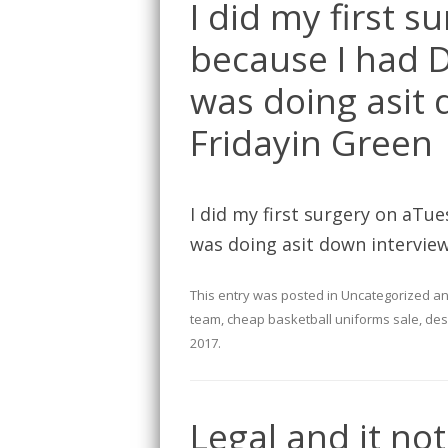
I did my first 
because I had 
was doing asit 
Fridayin Green
I did my first surgery on aTu
was doing asit down interview
This entry was posted in
Uncategorized
an
team
,
cheap basketball uniforms sale
,
des
2017
.
Legal and it no