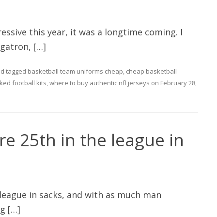
ssive this year, it was a longtime coming. I
gatron, […]
d tagged
basketball team uniforms cheap
,
cheap basketball
ked football kits
,
where to buy authentic nfl jerseys
on
February 28,
e 25th in the league in
 league in sacks, and with as much man
g […]