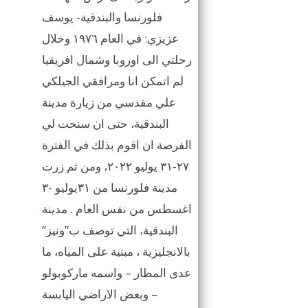
فلورنسا والبندقية- يوسف
عزيزي: في العام ١٩٧٦ وخلال
رحلتي الى اوروبا وشمال افريقيا
لم اتمكن انا ومرافقي الجيلكي
علي مقدسي من زيارة مدينة
البندقية، حتى ان سنحت لي
الفرصة ان اقوم بذلك في الفترة
٢٧-٣١ يوليو ٢٠٢٢، ومن ثم زرت
مدينة فلورنسا من ٣١يوليو -٣
اغسطس من نفس العام . مدينة
البندقية، التي توصف ب”ونيز”
بالانجليزية ، مبنية على المياه، ما
عدى المطار – واسمه ماركوبولو
– وبعض الاراضي اليابسة