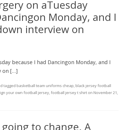
surgery on aTuesday
Dancingon Monday, and I
down interview on
esday because I had Dancingon Monday, and I
 on […]
d tagged
basketball team uniforms cheap
,
black jersey football
ign your own football jersey
,
football jersey t shirt
on
November 21,
t going to change. A