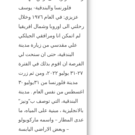
فلورنسا والبندقية- يوسف
عزيزي: في العام ١٩٧٦ وخلال
رحلتي الى اوروبا وشمال افريقيا
لم اتمكن انا ومرافقي الجيلكي
علي مقدسي من زيارة مدينة
البندقية، حتى ان سنحت لي
الفرصة ان اقوم بذلك في الفترة
٢٧-٣١ يوليو ٢٠٢٢، ومن ثم زرت
مدينة فلورنسا من ٣١يوليو -٣
اغسطس من نفس العام . مدينة
البندقية، التي توصف ب”ونيز”
بالانجليزية ، مبنية على المياه، ما
عدى المطار – واسمه ماركوبولو
– وبعض الاراضي اليابسة