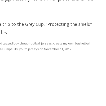
 trip to the Grey Cup. “Protecting the shield”
 […]
d tagged
buy cheap football jerseys
,
create my own basketball
ll jumpsuits
,
youth jerseys
on
November 11, 2017
.