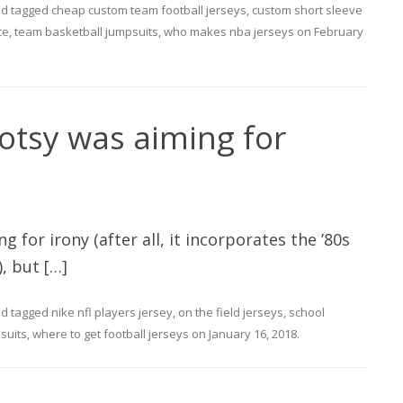
d tagged
cheap custom team football jerseys
,
custom short sleeve
ce
,
team basketball jumpsuits
,
who makes nba jerseys
on
February
ootsy was aiming for
g for irony (after all, it incorporates the ’80s
, but […]
d tagged
nike nfl players jersey
,
on the field jerseys
,
school
suits
,
where to get football jerseys
on
January 16, 2018
.