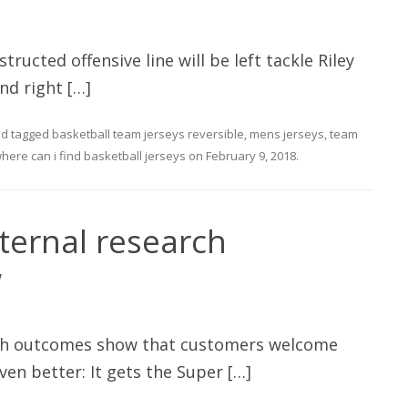
ructed offensive line will be left tackle Riley
and right […]
d tagged
basketball team jerseys reversible
,
mens jerseys
,
team
here can i find basketball jerseys
on
February 9, 2018
.
nternal research
w
arch outcomes show that customers welcome
ven better: It gets the Super […]