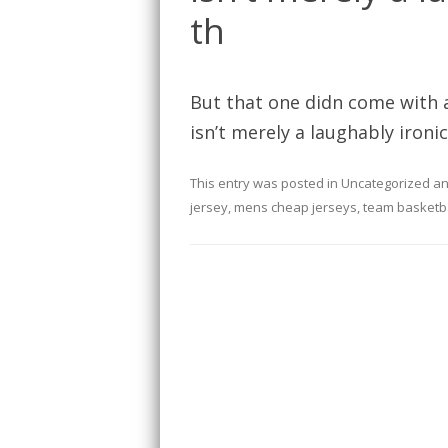
th
But that one didn come with a
isn’t merely a laughably ironic
This entry was posted in
Uncategorized
an
jersey
,
mens cheap jerseys
,
team basketba