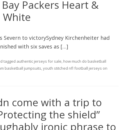
 Bay Packers Heart &
t White
ps Severn to victorySydney Kirchenheiter had
inished with six saves as […]
d tagged
authentic jerseys for sale
,
how much do basketball
am basketball jumpsuits
,
youth stitched nfl football jerseys
on
dn come with a trip to
Protecting the shield”
aughably ironic phrase to