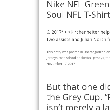
Nike NFL Green
Soul NFL T-Shir
6, 2017″ > >Kirchenheiter hel
two assists and Jillian North f
This entry was posted in
Uncategorized
an
jerseys cost
,
school basketball jerseys
,
te
November 17, 2017
.
But that one di
the Grey Cup. “
isn’t merely a l