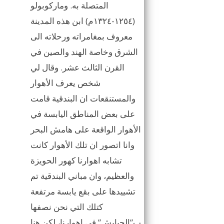
المتصلة به. وماركوبولو
(١٢٥٤-١٣٢٤م) ابن هذه المدينة
معروف بمغامراته ورحلاته الى
الشرق وخاصة الهند والصين في
القرن الثالث عشر. وقال لي
شخص يعرف الأهوار
والمستنقعات ان البندقية قامت
على بعض المناطق اليابسة في
الأهوار الواقعة على هامش البحر
وانا اتصور ان تلك الأهوار كانت
تشابه اهوارنا كهور الحويزة
والعظيم، وان مباني البندقية تم
تشييدها على بقع يابسة مرتفعة
كتلك التي نحن نصفها
ب”الجبايش” في اهوارنا، لكن هنا