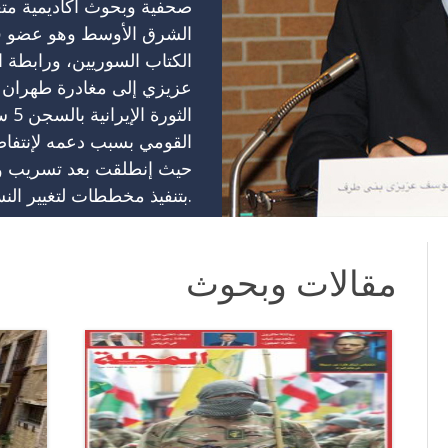
صحفية وبحوث أكاديمية متع
الشرق الأوسط وهو عضو في إ
الكتاب السوريين، ورابطة 
عزيزي إلى مغادرة طهران 
الثو
حيث إنطلقت بعد تسريب وث
بتنفيذ مخططات لتغيير النسيج السكاني لصالح غيرالعرب.
مقالات وبحوث