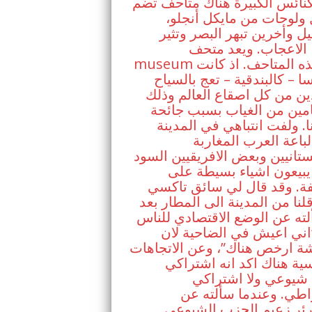
نائس الكبيرة هناك متاحف تضم
 ولوحات من مايكل أنجلو،
يل وأخرين تبهر البصر وتثير
الاعجاب. ويعد متحف Uffizi
museum اهم هذه المتاحف. اذ كانت
ا – كالبندقية – تعج بالسياح
ين من كل اصقاع العالم وذلك
مين من الغياب بسبب جائحة
ا. ولفت انتباهي في المدينة
لباعة العرب المغاربة
ستانيين وبعض الافريقيين السود
يبيعون اشياء بسيطة على
فة. وقد قال لي سائق تاكسي
لنا من المدينة الى المطار بعد
ته عن الوضع الاقتصادي للناس
اني اعيش في الضاحية لان
ة ارخص هناك”، وعن الاتجاهات
ية هناك اكد انه اشتراكي
شيوعي ولا اشتراكي
اطي. وعندما سألته عن
رئر زعيم الحزب الشيوعي