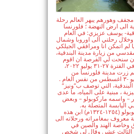
مجفف وهورهم يبهر العالم رحلة
ة الى ارض النهضة ؛ فلورنسا
قية- يوسف عزيزي: في العام
١٩٧ وخلال رحلتي الى اوروبا وشمال
ا لم اتمكن انا ومرافقي الجيلكي
دسي من زيارة مدينة البندقية،
ن سنحت لي الفرصة ان اقوم
بذلك في الفترة ٢٧-٣١ يوليو ٢٠٢٢،
م زرت مدينة فلورنسا من
٣١يوليو -٣ اغسطس من نفس العام .
البندقية، التي توصف ب”ونيز”
ليزية ، مبنية على المياه، ما عدى
 – واسمه ماركوبولو – وبعض
ي اليابسة المتصلة به.
وماركوبولو (١٢٥٤-١٣٢٤م) ابن هذه
ة معروف بمغامراته ورحلاته الى
 وخاصة الهند والصين في
 الثالث عشر. وقال لي شخص