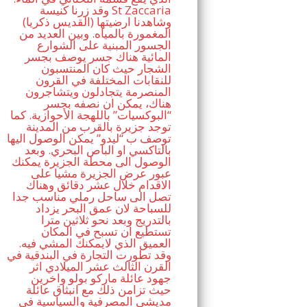
وقد زرنا كنيسة St Zaccaria
(القديس ذكريا) وشاهدنا ارضيتها
المغمورة بالمياه. وبين العديد من
الجسور المبنية على الشوارع
المائية هناك جسر يوصف بجسر
الشجار حيث كان المنتسبون
للنقابات المختلفة في القرون
المنصرمة يتجادلون ويتشاجرون
هناك، يمكن ان نصفه بجسر
“البوكسيات” باللهجة الأحوازية. كما
توجد جزيرة بالقرب من المدينة
توصف ب “ليدو” يمكن الوصول اليها
بالتاكسي او الباص البحري. وبعد
الوصول الى محطة الجزيرة يمكنك
عبور عرض الجزيرة مشيا على
الاقدام خلال عشر دقائق وهناك
تصل الى ساحل رملي مناسب جدا
للسباحة لان عمق البحر يزداد
بالتدريج وبعد نحو ثلاثين مترا
تستطيع ان تسبح في المكان
العميق الذي لايمكنك المشي فيه.
وقد تطورت التجارة في البندقية في
القرن الثالث عشر الميلادي اثر
جهود عائلة ماركو بولو واخرين
حيث تزامن ذلك مع انبثاق عائلة
مديشي المصرفية والسياسية في