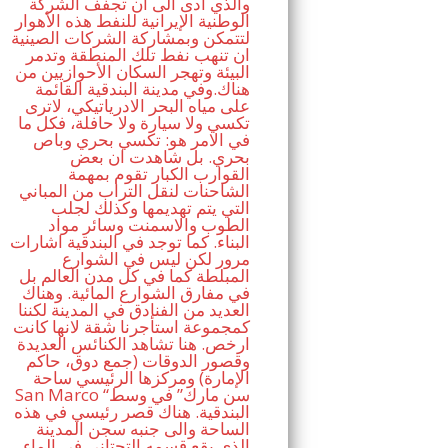
والذي ادى الى ان تجفف الشركة
الوطنية الإيرانية للنفط هذه الأهوار
لتتمكن وبمشاركة الشركات الصينية
ان تنهب نفط تلك المنطقة وتدمر
البيئة وتهجر السكان الأحوازيين من
هناك.وفي مدينة البندقية القائمة
على مياه البحر الادرياتيكي، لاترى
تكسي ولا سيارة ولا حافلة، فكل ما
في الامر هو: تكسي بحري وباص
بحري. بل شاهدت ان بعض
القوارب الكبار تقوم بمهمة
الشاحنات لنقل التراب من المباني
التي يتم تهديمها وكذلك لجلب
الطوب والاسمنت وسائر مواد
البناء. كما توجد في البندقية اشارات
مرور لكن ليس في الشوارع
المبلطة كما في كل مدن العالم بل
في مفارق الشوارع المائية. وهناك
العديد من الفنادق في المدينة لكننا
كمجموعة استأجرنا شقة لانها كانت
ارخص. هنا تشاهد الكنائس العديدة
وقصور الدوقات (جمع دوق، حاكم
الإمارة) ومركزها الرئيسي ساحة
San Marco “سن مارك” في وسط
البندقية. هناك قصر رئيسي في هذه
الساحة والى جنبه سجن المدينة
الذي يقع قسمه التحتاني في الماء.