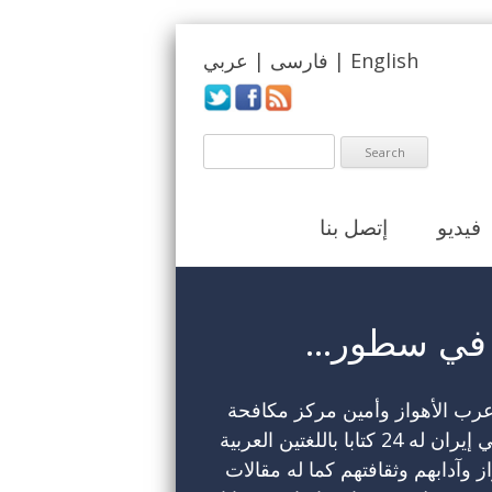
English
|
فارسی
|
عربي
فيديو
إتصل بنا
 في سطور
ب الأهواز وأمين مركز مكافحة
العنصرية ومعاداة العرب في إيران له 24 كتابا باللغتين العربية
 وآدابهم وثقافتهم كما له مقالات