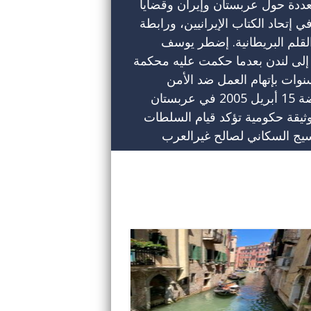
ددة حول عربستان وإيران وقضايا
تحاد الكتاب الإيرانيين، ورابطة
القلم البريطانية. إضطر يوسف
إلى لندن بعدما حكمت عليه محكمة
رة الإيرانية بالسجن 5 سنوات بإتهام العمل ضد الأمن
القومي بسبب دعمه لإنتفاضة 15 أبريل 2005 في عربستان
يقة حكومية تؤكد قيام السلطات