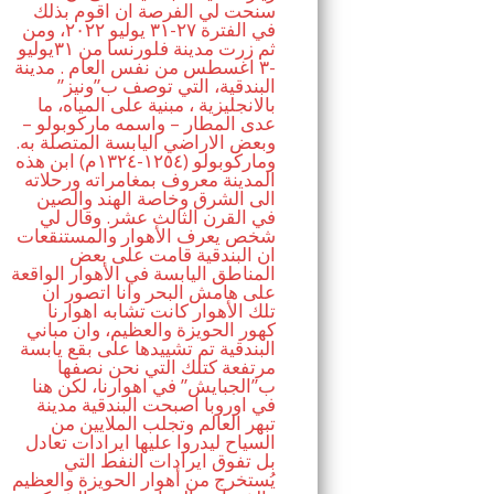
سنحت لي الفرصة ان اقوم بذلك
في الفترة ٢٧-٣١ يوليو ٢٠٢٢، ومن
ثم زرت مدينة فلورنسا من ٣١يوليو
-٣ اغسطس من نفس العام . مدينة
البندقية، التي توصف ب”ونيز”
بالانجليزية ، مبنية على المياه، ما
عدى المطار – واسمه ماركوبولو –
وبعض الاراضي اليابسة المتصلة به.
وماركوبولو (١٢٥٤-١٣٢٤م) ابن هذه
المدينة معروف بمغامراته ورحلاته
الى الشرق وخاصة الهند والصين
في القرن الثالث عشر. وقال لي
شخص يعرف الأهوار والمستنقعات
ان البندقية قامت على بعض
المناطق اليابسة في الأهوار الواقعة
على هامش البحر وانا اتصور ان
تلك الأهوار كانت تشابه اهوارنا
كهور الحويزة والعظيم، وان مباني
البندقية تم تشييدها على بقع يابسة
مرتفعة كتلك التي نحن نصفها
ب”الجبايش” في اهوارنا، لكن هنا
في اوروبا اصبحت البندقية مدينة
تبهر العالم وتجلب الملايين من
السياح ليدروا عليها ايرادات تعادل
بل تفوق ايرادات النفط التي
يُستخرج من أهوار الحويزة والعظيم