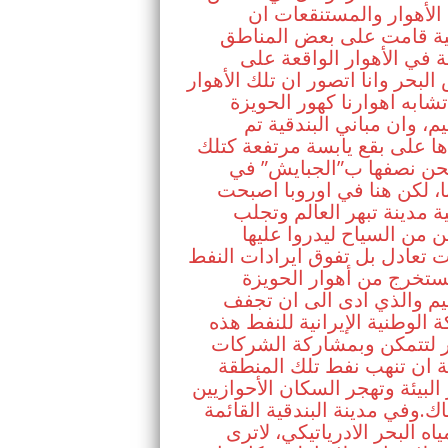
لأهوار والمستنقعات ان
قية قامت على بعض المناطق
ة في الأهوار الواقعة على
لبحر وانا اتصور ان تلك الأهوار
شابه اهوارنا كهور الحويزة
م، وان مباني البندقية تم
ا على بقع يابسة مرتفعة كتلك
نحن نصفها ب”الجبايش” في
ا، لكن هنا في اوروبا اصبحت
ية مدينة تبهر العالم وتجلب
ين من السياح ليدروا عليها
ت تعادل بل تفوق ايرادات النفط
ُستخرج من أهوار الحويزة
م والذي ادى الى ان تجفف
 الوطنية الإيرانية للنفط هذه
ر لتتمكن وبمشاركة الشركات
ة ان تنهب نفط تلك المنطقة
البيئة وتهجر السكان الأحوازيين
ك.وفي مدينة البندقية القائمة
اه البحر الادرياتيكي، لاترى