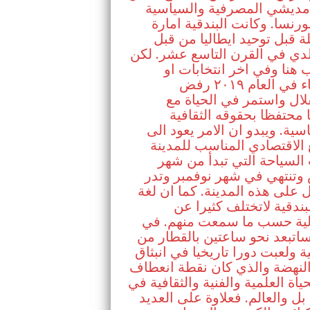
 مديشي المصرفية والسياسية
رنسا. وكانت البندقية امارة
 قبل توحيد ايطاليا من قبل
لدي في القرن التاسع عشر. لكن
هنا وفي اخر انتخابات او
استفتاء في العام ٢٠١٩ رفض
لال واستمر في الحياة مع
ا محتفظا بحقوقه الثقافية
سية. ويبدو ان الامر يعود الى
الاقتصادي المناسب للمدينة
لسياحة التي تبدأ من شهر
وتنتهي في شهر نوفمبر وتدر
ل على هذه المدينة. كما ان لغة
بندقية لاتختلف كثيرا عن
الية حسب ما سمعت منهم. في
اتبعد نحو ساعتين بالقطار من
ية ولعبت دورا تاريخيا في انبثاق
لنهضة والذي كان نقطة انعطاف
ياة العلمية والفنية والثقافية في
 بل والعالم. فعلاوة على العديد