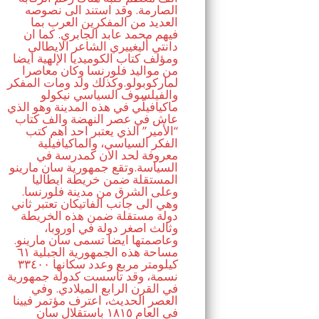
الصارمة. وقد استند الى نصوصه
العديد من المفكرين العرب بما
فيهم محمد عابد الجابري. كما ان
دانتي أليغييري الشاعر الايطالي
ومؤلف كتاب الكوميديا الإلهية ايضا
من مواليد فلورنسا وكان معاصرا
لماركوبولو.وكذلك ولد ومات المفكر
والفيلسوف السياسي نيكولو
ماكيافيلّي في هذه المدينة وهو الذي
عاش في عصر النهضة والف كتاب
“الأمير” الذي يعتبر احد اهم كتب
الفكر السياسي، والماكيافيلية
معروفة لحد الان كمدرسة في
السياسة.وتقع جمهورية سان مارينو
المستقلة ضمن خريطة ايطاليا
وعلى الشرق من مدينة فلورنسا.
وهي الى جانب الفاتيكان تعتبر ثاني
دولة مستقلة ضمن هذه الخريطة
وثالث اصغر دولة في اوروبا،
وعاصمتها ايضا تسمى سان مارينو.
مساحة هذه الجمهورية الجبلية ٦١
كيلومتر مربع وعدد سكانها ٣٣٤٠٠
نسمة، وقد تأسست كدولة جمهورية
في القرن الرابع الميلادي. وفي
العصر الحديث، اعترف مؤتمر فيينا
في العام ١٨١٥ باستقلال سان