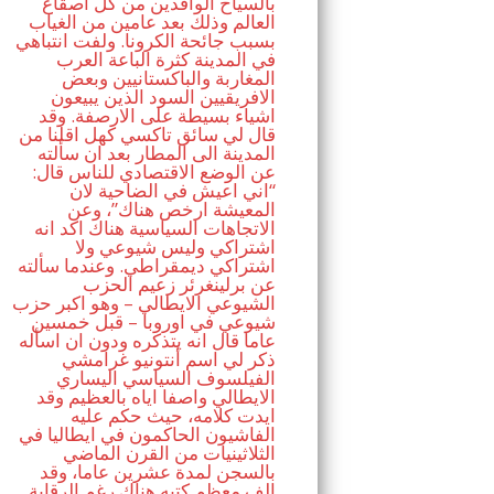
بالسياح الوافدين من كل اصقاع
العالم وذلك بعد عامين من الغياب
بسبب جائحة الكرونا. ولفت انتباهي
في المدينة كثرة الباعة العرب
المغاربة والباكستانيين وبعض
الافريقيين السود الذين يبيعون
اشياء بسيطة على الارصفة. وقد
قال لي سائق تاكسي كهل اقلنا من
المدينة الى المطار بعد ان سألته
عن الوضع الاقتصادي للناس قال:
“اني اعيش في الضاحية لان
المعيشة ارخص هناك”، وعن
الاتجاهات السياسية هناك اكد انه
اشتراكي وليس شيوعي ولا
اشتراكي ديمقراطي. وعندما سألته
عن برلينغرئر زعيم الحزب
الشيوعي الايطالي – وهو اكبر حزب
شيوعي في اوروبا – قبل خمسين
عاما قال انه يتذكره ودون ان اسأله
ذكر لي اسم أنتونيو غرامشي
الفيلسوف السياسي اليساري
الايطالي واصفا اياه بالعظيم وقد
ايدت كلامه، حيث حكم عليه
الفاشيون الحاكمون في ايطاليا في
الثلاثينيات من القرن الماضي
بالسجن لمدة عشرين عاما، وقد
الف معظم كتبه هناك رغم الرقابة