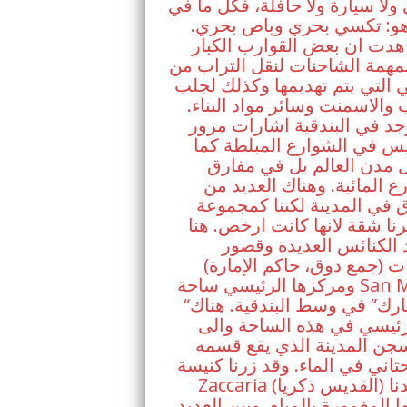
لا سيارة ولا حافلة، فكل ما في
 هو: تكسي بحري وباص بحري.
هدت ان بعض القوارب الكبار
مهمة الشاحنات لنقل التراب من
ي التي يتم تهديمها وكذلك لجلب
والاسمنت وسائر مواد البناء.
جد في البندقية اشارات مرور
يس في الشوارع المبلطة كما
 مدن العالم بل في مفارق
ع المائية. وهناك العديد من
ق في المدينة لكننا كمجموعة
نا شقة لانها كانت ارخص. هنا
الكنائس العديدة وقصور
ت (جمع دوق، حاكم الإمارة)
ومركزها الرئيسي ساحة San Marco
“سن مارك” في وسط البندقية. هناك
ئيسي في هذه الساحة والى
جن المدينة الذي يقع قسمه
حتاني في الماء. وقد زرنا كنيسة St
Zaccaria (القديس ذكريا) وشاهدنا
ا المغمورة بالمياه. وبين العديد