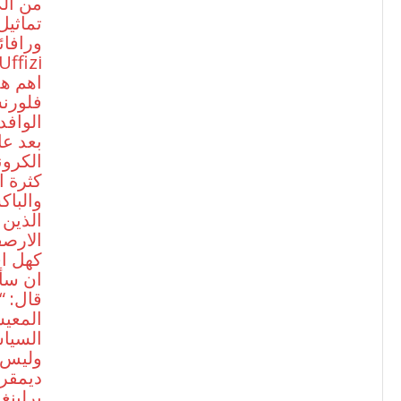
من الك
تماثيل
ورافائ
فلورنس
الوافد
بعد عا
الكرون
كثرة ا
والباك
الذين 
الارص
كهل اق
ان سأل
قال: “
المعيش
السياس
وليس 
ديمقر
برلينغ