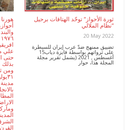
ثورة الأحواز” توحّد الهتافات برحيل
هورنا 
نظام الملالي”
أحوازي
والبند
20 May 2022
٦
افريقي
تضييق ممنهج ضدّ عرب إيران للسيطرة
علي مق
على ثرواتهم بواسطة فايزة دياب15
حتى ا
أغسطس , 2021 (يشمل تقرير مجلة
المجلة هذا، حوار
ومن ث
مدينة 
بالانج
المطار
الاراض
المدين
الشرق
القرن