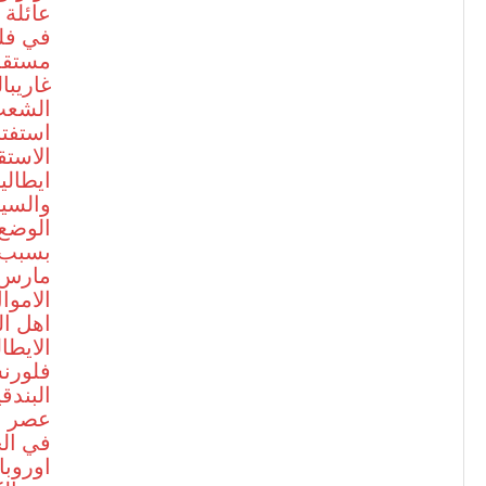
عائلة
في فلو
مستقلة
غاريبا
الشعب 
الاستق
ايطالي
والسيا
الوضع 
بسبب ا
مارس 
الاموا
اهل ال
الايط
فلورنس
البندق
عصر ا
في الح
اوروبا