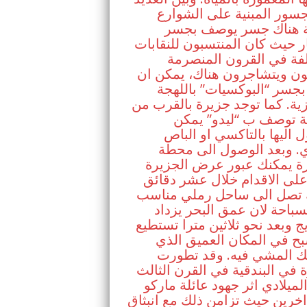
سور المبنية على الشوارع
ية هناك جسر يوصف بجسر
 حيث كان المنتسبون للنقابات
فة في القرون المنصرمة
ون ويتشاجرون هناك، يمكن ان
جسر “البوكسيات” باللهجة
زية. كما توجد جزيرة بالقرب من
ة توصف ب “ليدو” يمكن
 اليها بالتاكسي او الباص
ي. وبعد الوصول الى محطة
رة يمكنك عبور عرض الجزيرة
لى الاقدام خلال عشر دقائق
 تصل الى ساحل رملي مناسب
سباحة لان عمق البحر يزداد
يج وبعد نحو ثلاثين مترا تستطيع
ح في المكان العميق الذي
نك المشي فيه. وقد تطورت
ة في البندقية في القرن الثالث
ميلادي اثر جهود عائلة ماركو
اخرين حيث تزامن ذلك مع انبثاق