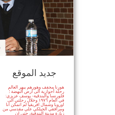
جديد الموقع
هورنا مجفف وهورهم يبهر العالم
رحلة أحوازية الى ارض النهضة ؛
فلورنسا والبندقية- يوسف عزيزي:
في العام ١٩٧٦ وخلال رحلتي الى
اوروبا وشمال افريقيا لم اتمكن انا
ومرافقي الجيلكي علي مقدسي من
زيارة مدينة البندقية، حتى ان