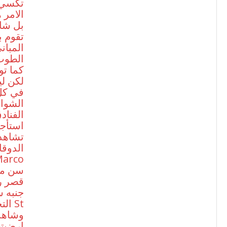
تكسي و
الامر
بل شا
تقوم ب
المبان
الطوب 
كما تو
لكن ل
في كل
الشوار
الفناد
استأجر
تشاهد 
الدوقا
قصر ر
جنبه س
الت
ارضيته