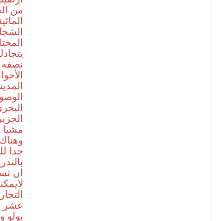
من الج
المائ
الشجار
المختل
يتجادل
نصفه ب
الأحوا
المدين
الوصول
البحر
الجزي
مشيا ع
وهناك
جدا لل
بالتدر
ان تسب
لايمك
التجار
عشر ال
بولو و