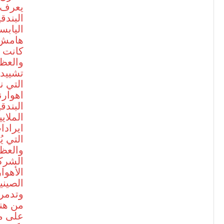
يعرف ا
البند
اليابس
هامش ا
كانت ت
والعظي
تشييده
التي 
اهوارن
البندق
الملاي
ايرادا
التي ي
والعظي
الشركة
الأهوا
الصيني
وتدمر 
من هنا
على مي