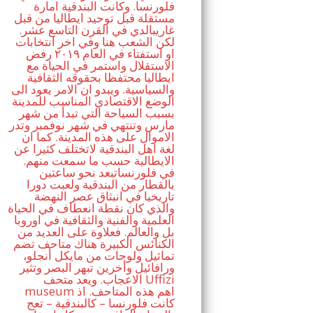
فلورنسا. وكانت البندقية امارة
مستقلة قبل توحيد ايطاليا من قبل
غاريبالدي في القرن التاسع عشر.
لكن الشعب هنا وفي اخر انتخابات
او استفتاء في العام ٢٠١٩ رفض
الاستقلال واستمر في الحياة مع
ايطاليا محتفظا بحقوقه الثقافية
والسياسية. ويبدو ان الامر يعود الى
الوضع الاقتصادي المناسب للمدينة
بسبب السياحة التي تبدأ من شهر
مارس وتنتهي في شهر نوفمبر وتدر
الاموال على هذه المدينة. كما ان
لغة اهل البندقية لاتختلف كثيرا عن
الايطالية حسب ما سمعت منهم.
في فلورنساتبعد نحو ساعتين
بالقطار من البندقية ولعبت دورا
تاريخيا في انبثاق عصر النهضة
والذي كان نقطة انعطاف في الحياة
العلمية والفنية والثقافية في اوروبا
بل والعالم. فعلاوة على العديد من
الكنائس الكبيرة هناك متاحف تضم
تماثيل ولوحات من مايكل أنجلو،
ورافائيل وأخرين تبهر البصر وتثير
الاعجاب. ويعد متحف Uffizi
museum اهم هذه المتاحف. اذ
كانت فلورنسا – كالبندقية – تعج