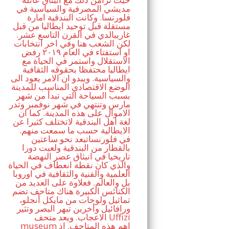
مديشي المصرفية والسياسية في
فلورنسا. وكانت البندقية امارة
مستقلة قبل توحيد ايطاليا من قبل
غاريبالدي في القرن التاسع عشر.
لكن الشعب هنا وفي اخر انتخابات
او استفتاء في العام ٢٠١٩ رفض
الاستقلال واستمر في الحياة مع
ايطاليا محتفظا بحقوقه الثقافية
والسياسية. ويبدو ان الامر يعود الى
الوضع الاقتصادي المناسب للمدينة
بسبب السياحة التي تبدأ من شهر
مارس وتنتهي في شهر نوفمبر وتدر
الاموال على هذه المدينة. كما ان
لغة اهل البندقية لاتختلف كثيرا عن
الايطالية حسب ما سمعت منهم.
في فلورنساتبعد نحو ساعتين
بالقطار من البندقية ولعبت دورا
تاريخيا في انبثاق عصر النهضة
والذي كان نقطة انعطاف في الحياة
العلمية والفنية والثقافية في اوروبا
بل والعالم. فعلاوة على العديد من
الكنائس الكبيرة هناك متاحف تضم
تماثيل ولوحات من مايكل أنجلو،
ورافائيل وأخرين تبهر البصر وتثير
الاعجاب. ويعد متحف Uffizi
museum اهم هذه المتاحف. اذ