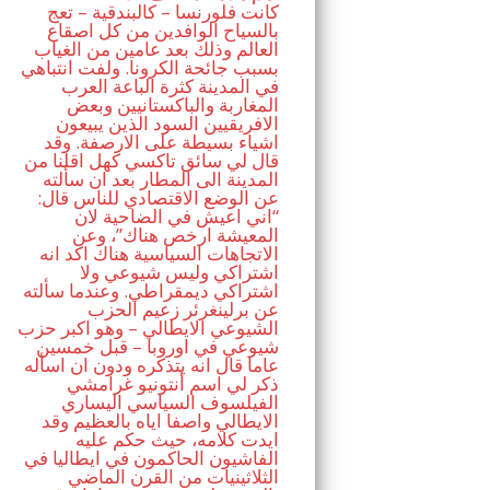
كانت فلورنسا – كالبندقية – تعج
بالسياح الوافدين من كل اصقاع
العالم وذلك بعد عامين من الغياب
بسبب جائحة الكرونا. ولفت انتباهي
في المدينة كثرة الباعة العرب
المغاربة والباكستانيين وبعض
الافريقيين السود الذين يبيعون
اشياء بسيطة على الارصفة. وقد
قال لي سائق تاكسي كهل اقلنا من
المدينة الى المطار بعد ان سألته
عن الوضع الاقتصادي للناس قال:
“اني اعيش في الضاحية لان
المعيشة ارخص هناك”، وعن
الاتجاهات السياسية هناك اكد انه
اشتراكي وليس شيوعي ولا
اشتراكي ديمقراطي. وعندما سألته
عن برلينغرئر زعيم الحزب
الشيوعي الايطالي – وهو اكبر حزب
شيوعي في اوروبا – قبل خمسين
عاما قال انه يتذكره ودون ان اسأله
ذكر لي اسم أنتونيو غرامشي
الفيلسوف السياسي اليساري
الايطالي واصفا اياه بالعظيم وقد
ايدت كلامه، حيث حكم عليه
الفاشيون الحاكمون في ايطاليا في
الثلاثينيات من القرن الماضي