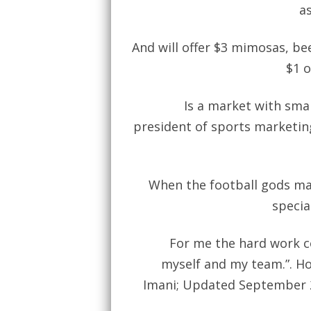
a
And will offer $3 mimosas, b
$1 o
Is a market with smar
president of sports marketin
When the football gods mad
specia
For me the hard work c
myself and my team.”. H
Imani; Updated September 26