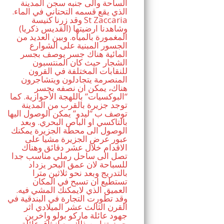
الساحة والى جنبه سجن المدينة
الذي يقع قسمه التحتاني في الماء.
وقد زرنا كنيسة St Zaccaria
(القديس ذكريا) وشاهدنا ارضيتها
المغمورة بالمياه. وبين العديد من
الجسور المبنية على الشوارع
المائية هناك جسر يوصف بجسر
الشجار حيث كان المنتسبون
للنقابات المختلفة في القرون
المنصرمة يتجادلون ويتشاجرون
هناك، يمكن ان نصفه بجسر
“البوكسيات” باللهجة الأحوازية. كما
توجد جزيرة بالقرب من المدينة
توصف ب “ليدو” يمكن الوصول اليها
بالتاكسي او الباص البحري. وبعد
الوصول الى محطة الجزيرة يمكنك
عبور عرض الجزيرة مشيا على
الاقدام خلال عشر دقائق وهناك
تصل الى ساحل رملي مناسب جدا
للسباحة لان عمق البحر يزداد
بالتدريج وبعد نحو ثلاثين مترا
تستطيع ان تسبح في المكان
العميق الذي لايمكنك المشي فيه.
وقد تطورت التجارة في البندقية في
القرن الثالث عشر الميلادي اثر
جهود عائلة ماركو بولو واخرين
حيث تزامن ذلك مع انبثاق عائلة