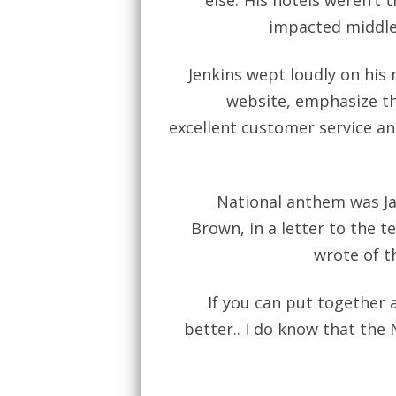
else.”His hotels weren’t
impacted middle 
Jenkins wept loudly on his
website, emphasize th
excellent customer service an
National anthem was J
Brown, in a letter to the t
wrote of th
If you can put together a
better.. I do know that the