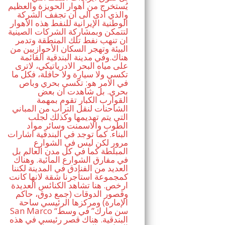
يُستخرج من أهوار الحويزة والعظيم
والذي ادى الى ان تجفف الشركة
الوطنية الإيرانية للنفط هذه الأهوار
لتتمكن وبمشاركة الشركات الصينية
ان تنهب نفط تلك المنطقة وتدمر
البيئة وتهجر السكان الأحوازيين من
هناك.وفي مدينة البندقية القائمة
على مياه البحر الادرياتيكي، لاترى
تكسي ولا سيارة ولا حافلة، فكل ما
في الامر هو: تكسي بحري وباص
بحري. بل شاهدت ان بعض
القوارب الكبار تقوم بمهمة
الشاحنات لنقل التراب من المباني
التي يتم تهديمها وكذلك لجلب
الطوب والاسمنت وسائر مواد
البناء. كما توجد في البندقية اشارات
مرور لكن ليس في الشوارع
المبلطة كما في كل مدن العالم بل
في مفارق الشوارع المائية. وهناك
العديد من الفنادق في المدينة لكننا
كمجموعة استأجرنا شقة لانها كانت
ارخص. هنا تشاهد الكنائس العديدة
وقصور الدوقات (جمع دوق، حاكم
الإمارة) ومركزها الرئيسي ساحة
San Marco “سن مارك” في وسط
البندقية. هناك قصر رئيسي في هذه