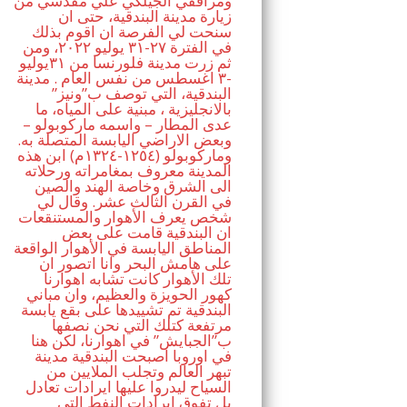
ومرافقي الجيلكي علي مقدسي من
زيارة مدينة البندقية، حتى ان
سنحت لي الفرصة ان اقوم بذلك
في الفترة ٢٧-٣١ يوليو ٢٠٢٢، ومن
ثم زرت مدينة فلورنسا من ٣١يوليو
-٣ اغسطس من نفس العام . مدينة
البندقية، التي توصف ب”ونيز”
بالانجليزية ، مبنية على المياه، ما
عدى المطار – واسمه ماركوبولو –
وبعض الاراضي اليابسة المتصلة به.
وماركوبولو (١٢٥٤-١٣٢٤م) ابن هذه
المدينة معروف بمغامراته ورحلاته
الى الشرق وخاصة الهند والصين
في القرن الثالث عشر. وقال لي
شخص يعرف الأهوار والمستنقعات
ان البندقية قامت على بعض
المناطق اليابسة في الأهوار الواقعة
على هامش البحر وانا اتصور ان
تلك الأهوار كانت تشابه اهوارنا
كهور الحويزة والعظيم، وان مباني
البندقية تم تشييدها على بقع يابسة
مرتفعة كتلك التي نحن نصفها
ب”الجبايش” في اهوارنا، لكن هنا
في اوروبا اصبحت البندقية مدينة
تبهر العالم وتجلب الملايين من
السياح ليدروا عليها ايرادات تعادل
بل تفوق ايرادات النفط التي