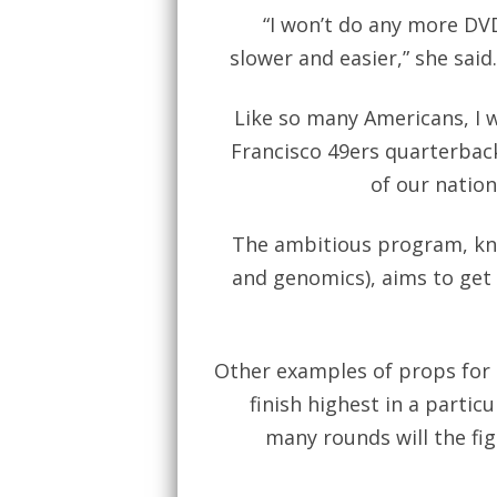
“I won’t do any more DVD
slower and easier,” she said
Like so many Americans, I 
Francisco 49ers quarterback
of our nation
The ambitious program, k
and genomics), aims to get
Other examples of props for 
finish highest in a parti
many rounds will the fi