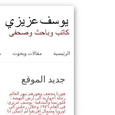
الرئيسية
مقالات وبحوث
م
جديد الموقع
هورنا مجفف وهورهم يبهر العالم
رحلة أحوازية الى ارض النهضة ؛
فلورنسا والبندقية- يوسف عزيزي:
في العام ١٩٧٦ وخلال رحلتي الى
اوروبا وشمال افريقيا لم اتمكن انا