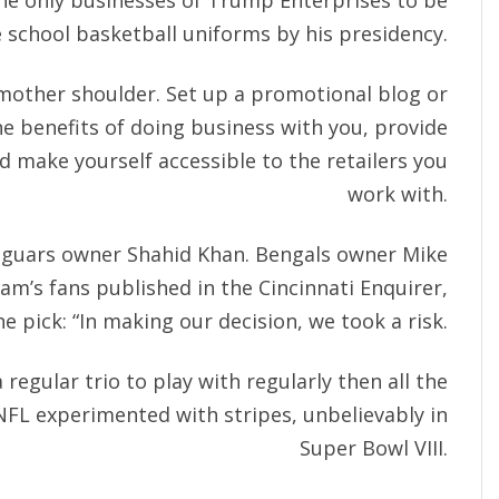
 the only businesses of Trump Enterprises to be
school basketball uniforms by his presidency.
 mother shoulder. Set up a promotional blog or
e benefits of doing business with you, provide
d make yourself accessible to the retailers you
work with.
aguars owner Shahid Khan. Bengals owner Mike
eam’s fans published in the Cincinnati Enquirer,
e pick: “In making our decision, we took a risk.
 regular trio to play with regularly then all the
 NFL experimented with stripes, unbelievably in
Super Bowl VIII.