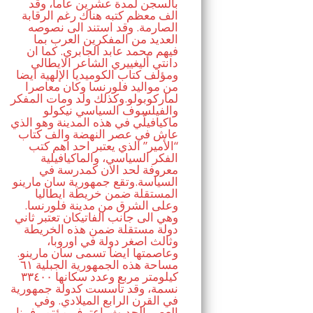
بالسجن لمدة عشرين عاما، وقد
الف معظم كتبه هناك رغم الرقابة
الصارمة. وقد استند الى نصوصه
العديد من المفكرين العرب بما
فيهم محمد عابد الجابري. كما ان
دانتي أليغييري الشاعر الايطالي
ومؤلف كتاب الكوميديا الإلهية ايضا
من مواليد فلورنسا وكان معاصرا
لماركوبولو.وكذلك ولد ومات المفكر
والفيلسوف السياسي نيكولو
ماكيافيلّي في هذه المدينة وهو الذي
عاش في عصر النهضة والف كتاب
“الأمير” الذي يعتبر احد اهم كتب
الفكر السياسي، والماكيافيلية
معروفة لحد الان كمدرسة في
السياسة.وتقع جمهورية سان مارينو
المستقلة ضمن خريطة ايطاليا
وعلى الشرق من مدينة فلورنسا.
وهي الى جانب الفاتيكان تعتبر ثاني
دولة مستقلة ضمن هذه الخريطة
وثالث اصغر دولة في اوروبا،
وعاصمتها ايضا تسمى سان مارينو.
مساحة هذه الجمهورية الجبلية ٦١
كيلومتر مربع وعدد سكانها ٣٣٤٠٠
نسمة، وقد تأسست كدولة جمهورية
في القرن الرابع الميلادي. وفي
العصر الحديث، اعترف مؤتمر فيينا