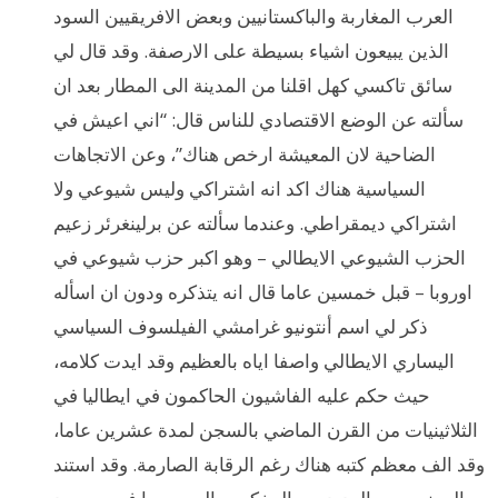
العرب المغاربة والباكستانيين وبعض الافريقيين السود
الذين يبيعون اشياء بسيطة على الارصفة. وقد قال لي
سائق تاكسي كهل اقلنا من المدينة الى المطار بعد ان
سألته عن الوضع الاقتصادي للناس قال: “اني اعيش في
الضاحية لان المعيشة ارخص هناك”، وعن الاتجاهات
السياسية هناك اكد انه اشتراكي وليس شيوعي ولا
اشتراكي ديمقراطي. وعندما سألته عن برلينغرئر زعيم
الحزب الشيوعي الايطالي – وهو اكبر حزب شيوعي في
اوروبا – قبل خمسين عاما قال انه يتذكره ودون ان اسأله
ذكر لي اسم أنتونيو غرامشي الفيلسوف السياسي
اليساري الايطالي واصفا اياه بالعظيم وقد ايدت كلامه،
حيث حكم عليه الفاشيون الحاكمون في ايطاليا في
الثلاثينيات من القرن الماضي بالسجن لمدة عشرين عاما،
وقد الف معظم كتبه هناك رغم الرقابة الصارمة. وقد استند