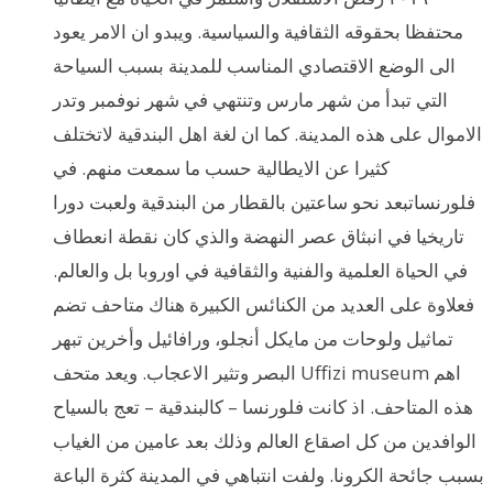
محتفظا بحقوقه الثقافية والسياسية. ويبدو ان الامر يعود
الى الوضع الاقتصادي المناسب للمدينة بسبب السياحة
التي تبدأ من شهر مارس وتنتهي في شهر نوفمبر وتدر
الاموال على هذه المدينة. كما ان لغة اهل البندقية لاتختلف
كثيرا عن الايطالية حسب ما سمعت منهم. في
فلورنساتبعد نحو ساعتين بالقطار من البندقية ولعبت دورا
تاريخيا في انبثاق عصر النهضة والذي كان نقطة انعطاف
في الحياة العلمية والفنية والثقافية في اوروبا بل والعالم.
فعلاوة على العديد من الكنائس الكبيرة هناك متاحف تضم
تماثيل ولوحات من مايكل أنجلو، ورافائيل وأخرين تبهر
البصر وتثير الاعجاب. ويعد متحف Uffizi museum اهم
هذه المتاحف. اذ كانت فلورنسا – كالبندقية – تعج بالسياح
الوافدين من كل اصقاع العالم وذلك بعد عامين من الغياب
بسبب جائحة الكرونا. ولفت انتباهي في المدينة كثرة الباعة