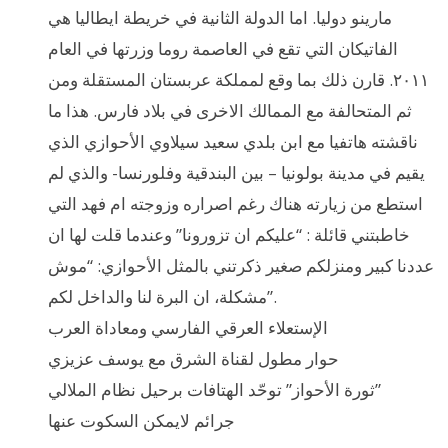
مارينو دوليا. اما الدولة الثانية في خريطة ايطاليا هي
الفاتيكان التي تقع في العاصمة روما وزرتها في العام
٢٠١١. قارن ذلك بما وقع لمملكة عربستان المستقلة ومن
ثم المتحالفة مع الممالك الاخرى في بلاد فارس. هذا ما
ناقشته هاتفيا مع ابن بلدي سعيد سيلاوي الأحوازي الذي
يقيم في مدينة بولونيا – بين البندقية وفلورنسا- والذي لم
استطع من زيارته هناك رغم اصراره وزوجته ام فهد التي
خاطبتني قائلة : “عليكم ان تزورونا” وعندما قلت لها ان
عددنا كبير ومنزلكم صغير ذكرتني بالمثل الأحوازي: “موش
مشكلة، ان البرة لنا والداخل لكم”.
الإستعلاء العرقي الفارسي ومعاداة العرب
حوار مطول لقناة الشرق مع يوسف عزيزي
ثورة الأحواز” توحّد الهتافات برحيل نظام الملالي”
جرائم لايمكن السكوت عنها