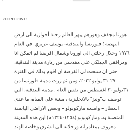
RECENT POSTS
هورنا مجفف وهورهم يبهر العالم رحلة أحوازية الى ارض
النهضة ؛ فلورنسا والبندقية- يوسف عزيزي: في العام
١٩٧٦ وخلال رحلتي الى اوروبا وشمال افريقيا لم اتمكن انا
ومرافقي الجيلكي علي مقدسي من زيارة مدينة البندقية،
حتى ان سنحت لي الفرصة ان اقوم بذلك في الفترة
٢٧-٣١ يوليو ٢٠٢٢، ومن ثم زرت مدينة فلورنسا من
٣١يوليو -٣ اغسطس من نفس العام . مدينة البندقية، التي
توصف ب”ونيز” بالانجليزية ، مبنية على المياه، ما عدى
المطار – واسمه ماركوبولو – وبعض الاراضي اليابسة
المتصلة به. وماركوبولو (١٢٥٤-١٣٢٤م) ابن هذه المدينة
معروف بمغامراته ورحلاته الى الشرق وخاصة الهند