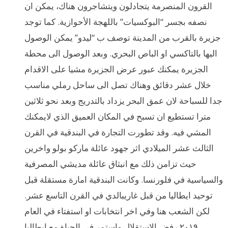
القرون المنصرمة يتجادلون ويتشاجرون هناك، يمكن ان
نصفه بجسر “البوكسيات” باللهجة الأحوازية. كما توجد
جزيرة بالقرب من المدينة توصف ب “ليدو” يمكن الوصول
اليها بالتاكسي او الباص البحري. وبعد الوصول الى محطة
الجزيرة يمكنك عبور عرض الجزيرة مشيا على الاقدام
خلال عشر دقائق وهناك تصل الى ساحل رملي مناسب
جدا للسباحة لان عمق البحر يزداد بالتدريج وبعد نحو ثلاثين
مترا تستطيع ان تسبح في المكان العميق الذي لايمكنك
المشي فيه. وقد تطورت التجارة في البندقية في القرن
الثالث عشر الميلادي اثر جهود عائلة ماركو بولو واخرين
حيث تزامن ذلك مع انبثاق عائلة مديشي المصرفية
والسياسية في فلورنسا. وكانت البندقية امارة مستقلة قبل
توحيد ايطاليا من قبل غاريبالدي في القرن التاسع عشر.
لكن الشعب هنا وفي اخر انتخابات او استفتاء في العام
٢٠١٩ رفض الاستقلال واستمر في الحياة مع ايطاليا