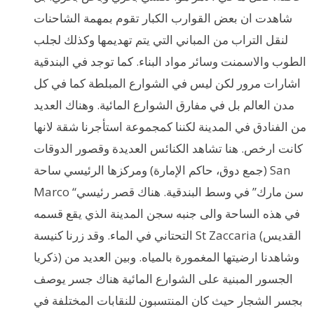
شاهدت ان بعض القوارب الكبار تقوم بمهمة الشاحنات
لنقل التراب من المباني التي يتم تهديمها وكذلك لجلب
الطوب والاسمنت وسائر مواد البناء. كما توجد في البندقية
اشارات مرور لكن ليس في الشوارع المبلطة كما في كل
مدن العالم بل في مفارق الشوارع المائية. وهناك العديد
من الفنادق في المدينة لكننا كمجموعة استأجرنا شقة لانها
كانت ارخص. هنا تشاهد الكنائس العديدة وقصور الدوقات
(جمع دوق، حاكم الإمارة) ومركزها الرئيسي ساحة San
Marco “سن مارك” في وسط البندقية. هناك قصر رئيسي
في هذه الساحة والى جنبه سجن المدينة الذي يقع قسمه
التحتاني في الماء. وقد زرنا كنيسة St Zaccaria (القديس
ذكريا) وشاهدنا ارضيتها المغمورة بالمياه. وبين العديد من
الجسور المبنية على الشوارع المائية هناك جسر يوصف
بجسر الشجار حيث كان المنتسبون للنقابات المختلفة في