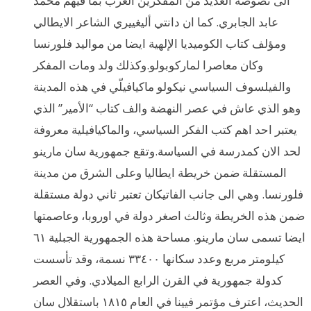
الى نصوصه العديد من المفكرين العرب بما فيهم محمد
عابد الجابري. كما ان دانتي أليغييري الشاعر الايطالي
ومؤلف كتاب الكوميديا الإلهية ايضا من مواليد فلورنسا
وكان معاصرا لماركوبولو.وكذلك ولد ومات المفكر
والفيلسوف السياسي نيكولو ماكيافيلّي في هذه المدينة
وهو الذي عاش في عصر النهضة والف كتاب “الأمير” الذي
يعتبر احد اهم كتب الفكر السياسي، والماكيافيلية معروفة
لحد الان كمدرسة في السياسة.وتقع جمهورية سان مارينو
المستقلة ضمن خريطة ايطاليا وعلى الشرق من مدينة
فلورنسا. وهي الى جانب الفاتيكان تعتبر ثاني دولة مستقلة
ضمن هذه الخريطة وثالث اصغر دولة في اوروبا، وعاصمتها
ايضا تسمى سان مارينو. مساحة هذه الجمهورية الجبلية ٦١
كيلومتر مربع وعدد سكانها ٣٣٤٠٠ نسمة، وقد تأسست
كدولة جمهورية في القرن الرابع الميلادي. وفي العصر
الحديث، اعترف مؤتمر فيينا في العام ١٨١٥ باستقلال سان