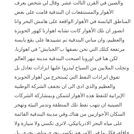
والصين في القرن الثالث عشر. وقال لي شخص يعرف
الأهوار والمستنقعات ان البندقية قامت على بعض
المناطق اليابسة في الأهوار الواقعة على هامش البحر وانا
اتصور ان تلك الأهوار كانت تشابه اهوارنا كهور الحويزة
والعظيم، وان مباني البندقية تم تشييدها على بقع يابسة
مرتفعة كتلك التي نحن نصفها ب”الجبايش” في اهوارنا،
لكن هنا في اوروبا اصبحت البندقية مدينة تبهر العالم
وتجلب الملايين من السياح ليدروا عليها ايرادات تعادل بل
تفوق ايرادات النفط التي يُستخرج من أهوار الحويزة
والعظيم والذي ادى الى ان تجفف الشركة الوطنية
الإيرانية للنفط هذه الأهوار لتتمكن وبمشاركة الشركات
الصينية ان تنهب نفط تلك المنطقة وتدمر البيئة وتهجر
السكان الأحوازيين من هناك.وفي مدينة البندقية القائمة
على مياه البحر الادرياتيكي، لاترى تكسي ولا سيارة ولا
حافلة، فكل ما في الامر هو: تكسي بحري وباص بحري. بل