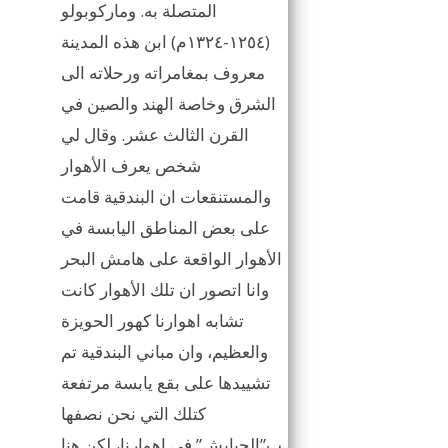
المتصلة به. وماركوبولو
(١٢٥٤-١٣٢٤م) ابن هذه المدينة
معروف بمغامراته ورحلاته الى
الشرق وخاصة الهند والصين في
القرن الثالث عشر. وقال لي
شخص يعرف الأهوار
والمستنقعات ان البندقية قامت
على بعض المناطق اليابسة في
الأهوار الواقعة على هامش البحر
وانا اتصور ان تلك الأهوار كانت
تشابه اهوارنا كهور الحويزة
والعظيم، وان مباني البندقية تم
تشييدها على بقع يابسة مرتفعة
كتلك التي نحن نصفها
ب”الجبايش” في اهوارنا، لكن هنا