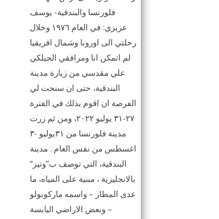
فلورنسا والبندقية- يوسف
عزيزي: في العام ١٩٧٦ وخلال
رحلتي الى اوروبا وشمال افريقيا
لم اتمكن انا ومرافقي الجيلكي
علي مقدسي من زيارة مدينة
البندقية، حتى ان سنحت لي
الفرصة ان اقوم بذلك في الفترة
٢٧-٣١ يوليو ٢٠٢٢، ومن ثم زرت
مدينة فلورنسا من ٣١يوليو -٣
اغسطس من نفس العام . مدينة
البندقية، التي توصف ب”ونيز”
بالانجليزية ، مبنية على المياه، ما
عدى المطار – واسمه ماركوبولو
– وبعض الاراضي اليابسة