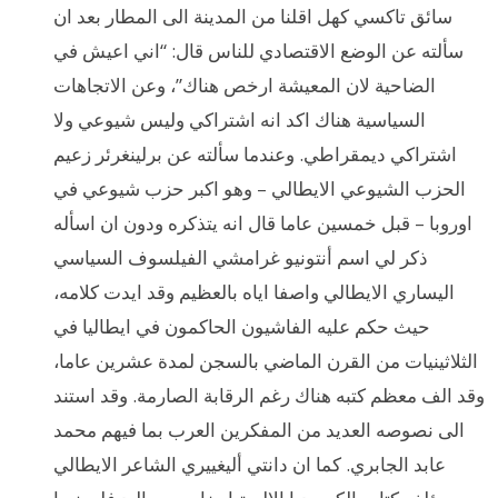
سائق تاكسي كهل اقلنا من المدينة الى المطار بعد ان
سألته عن الوضع الاقتصادي للناس قال: “اني اعيش في
الضاحية لان المعيشة ارخص هناك”، وعن الاتجاهات
السياسية هناك اكد انه اشتراكي وليس شيوعي ولا
اشتراكي ديمقراطي. وعندما سألته عن برلينغرئر زعيم
الحزب الشيوعي الايطالي – وهو اكبر حزب شيوعي في
اوروبا – قبل خمسين عاما قال انه يتذكره ودون ان اسأله
ذكر لي اسم أنتونيو غرامشي الفيلسوف السياسي
اليساري الايطالي واصفا اياه بالعظيم وقد ايدت كلامه،
حيث حكم عليه الفاشيون الحاكمون في ايطاليا في
الثلاثينيات من القرن الماضي بالسجن لمدة عشرين عاما،
وقد الف معظم كتبه هناك رغم الرقابة الصارمة. وقد استند
الى نصوصه العديد من المفكرين العرب بما فيهم محمد
عابد الجابري. كما ان دانتي أليغييري الشاعر الايطالي