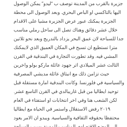
جزيرة بالقرب من المدينة توصف ب “ليدو” يمكن الوصول
اليها بالتاكسي او الباص البحري. وبعد الوصول الى محطة
الجزيرة يمكنك عبور عرض الجزيرة مشيا على الاقدام
خلال عشر دقائق وهناك تصل الى ساحل رملي مناسب
جدا للسباحة لان عمق البحر يزداد بالتدريج وبعد نحو ثلاثين
مترا تستطيع ان تسبح في المكان العميق الذي لايمكنك
المشي فيه. وقد تطورت التجارة في البندقية في القرن
الثالث عشر الميلادي اثر جهود عائلة ماركو بولو واخرين
حيث تزامن ذلك مع انبثاق عائلة مديشي المصرفية
والسياسية في فلورنسا. وكانت البندقية امارة مستقلة قبل
توحيد ايطاليا من قبل غاريبالدي في القرن التاسع عشر.
لكن الشعب هنا وفي اخر انتخابات او استفتاء في العام
٢٠١٩ رفض الاستقلال واستمر في الحياة مع ايطاليا
محتفظا بحقوقه الثقافية والسياسية. ويبدو ان الامر يعود
الى الوضع الاقتصادي المناسب للمدينة بسبب السياحة