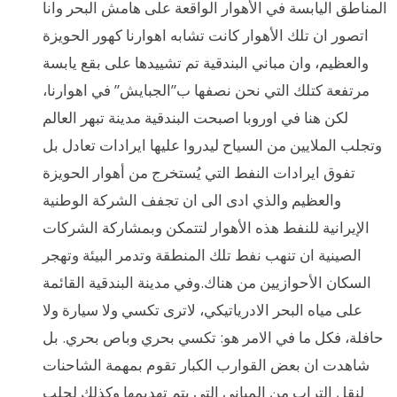
المناطق اليابسة في الأهوار الواقعة على هامش البحر وانا
اتصور ان تلك الأهوار كانت تشابه اهوارنا كهور الحويزة
والعظيم، وان مباني البندقية تم تشييدها على بقع يابسة
مرتفعة كتلك التي نحن نصفها ب”الجبايش” في اهوارنا،
لكن هنا في اوروبا اصبحت البندقية مدينة تبهر العالم
وتجلب الملايين من السياح ليدروا عليها ايرادات تعادل بل
تفوق ايرادات النفط التي يُستخرج من أهوار الحويزة
والعظيم والذي ادى الى ان تجفف الشركة الوطنية
الإيرانية للنفط هذه الأهوار لتتمكن وبمشاركة الشركات
الصينية ان تنهب نفط تلك المنطقة وتدمر البيئة وتهجر
السكان الأحوازيين من هناك.وفي مدينة البندقية القائمة
على مياه البحر الادرياتيكي، لاترى تكسي ولا سيارة ولا
حافلة، فكل ما في الامر هو: تكسي بحري وباص بحري. بل
شاهدت ان بعض القوارب الكبار تقوم بمهمة الشاحنات
لنقل التراب من المباني التي يتم تهديمها وكذلك لجلب