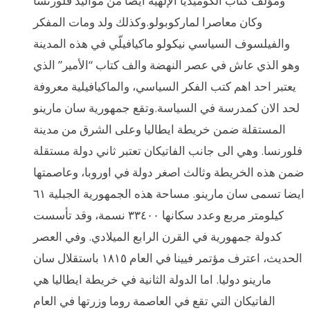
ومؤلف كتاب الكوميديا الإلهية ايضا من مواليد فلورنسا
وكان معاصرا لماركوبولو.وكذلك ولد ومات المفكر
والفيلسوف السياسي نيكولو ماكيافيلّي في هذه المدينة
وهو الذي عاش في عصر النهضة والف كتاب “الأمير” الذي
يعتبر احد اهم كتب الفكر السياسي، والماكيافيلية معروفة
لحد الان كمدرسة في السياسة.وتقع جمهورية سان مارينو
المستقلة ضمن خريطة ايطاليا وعلى الشرق من مدينة
فلورنسا. وهي الى جانب الفاتيكان تعتبر ثاني دولة مستقلة
ضمن هذه الخريطة وثالث اصغر دولة في اوروبا، وعاصمتها
ايضا تسمى سان مارينو. مساحة هذه الجمهورية الجبلية ٦١
كيلومتر مربع وعدد سكانها ٣٣٤٠٠ نسمة، وقد تأسست
كدولة جمهورية في القرن الرابع الميلادي. وفي العصر
الحديث، اعترف مؤتمر فيينا في العام ١٨١٥ باستقلال سان
مارينو دوليا. اما الدولة الثانية في خريطة ايطاليا هي
الفاتيكان التي تقع في العاصمة روما وزرتها في العام