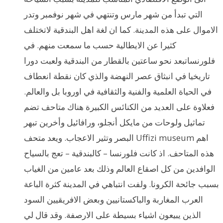
التي تبدأ من شهر مارس وتنتهي في شهر نوفمبر وتدر
الاموال على هذه المدينة. كما ان لغة اهل البندقية لاتختلف
كثيرا عن الايطالية حسب ما سمعت منهم. في
فلورنساتبعد نحو ساعتين بالقطار من البندقية ولعبت دورا
تاريخيا في انبثاق عصر النهضة والذي كان نقطة انعطاف
في الحياة العلمية والفنية والثقافية في اوروبا بل والعالم.
فعلاوة على العديد من الكنائس الكبيرة هناك متاحف تضم
تماثيل ولوحات من مايكل أنجلو، ورافائيل وأخرين تبهر
البصر وتثير الاعجاب. ويعد متحف Uffizi museum اهم
هذه المتاحف. اذ كانت فلورنسا – كالبندقية – تعج بالسياح
الوافدين من كل اصقاع العالم وذلك بعد عامين من الغياب
بسبب جائحة الكرونا. ولفت انتباهي في المدينة كثرة الباعة
العرب المغاربة والباكستانيين وبعض الافريقيين السود
الذين يبيعون اشياء بسيطة على الارصفة. وقد قال لي