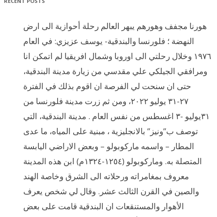
RECENT POSTS
هورنا مجفف وهورهم يبهر العالم رحلة أحوازية الى ارض
النهضة ؛ فلورنسا والبندقية- يوسف عزيزي: في العام
١٩٧٦ وخلال رحلتي الى اوروبا وشمال افريقيا لم اتمكن انا
ومرافقي الجيلكي علي مقدسي من زيارة مدينة البندقية،
حتى ان سنحت لي الفرصة ان اقوم بذلك في الفترة
٢٧-٣١ يوليو ٢٠٢٢، ومن ثم زرت مدينة فلورنسا من
٣١يوليو -٣ اغسطس من نفس العام . مدينة البندقية، التي
توصف ب”ونيز” بالانجليزية ، مبنية على المياه، ما عدى
المطار – واسمه ماركوبولو – وبعض الاراضي اليابسة
المتصلة به. وماركوبولو (١٢٥٤-١٣٢٤م) ابن هذه المدينة
معروف بمغامراته ورحلاته الى الشرق وخاصة الهند
والصين في القرن الثالث عشر. وقال لي شخص يعرف
الأهوار والمستنقعات ان البندقية قامت على بعض