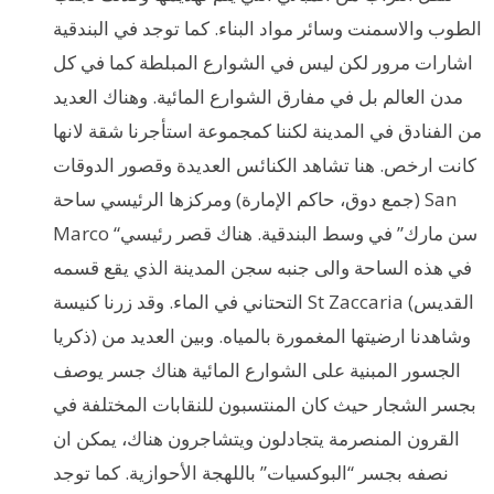
الطوب والاسمنت وسائر مواد البناء. كما توجد في البندقية
اشارات مرور لكن ليس في الشوارع المبلطة كما في كل
مدن العالم بل في مفارق الشوارع المائية. وهناك العديد
من الفنادق في المدينة لكننا كمجموعة استأجرنا شقة لانها
كانت ارخص. هنا تشاهد الكنائس العديدة وقصور الدوقات
(جمع دوق، حاكم الإمارة) ومركزها الرئيسي ساحة San
Marco “سن مارك” في وسط البندقية. هناك قصر رئيسي
في هذه الساحة والى جنبه سجن المدينة الذي يقع قسمه
التحتاني في الماء. وقد زرنا كنيسة St Zaccaria (القديس
ذكريا) وشاهدنا ارضيتها المغمورة بالمياه. وبين العديد من
الجسور المبنية على الشوارع المائية هناك جسر يوصف
بجسر الشجار حيث كان المنتسبون للنقابات المختلفة في
القرون المنصرمة يتجادلون ويتشاجرون هناك، يمكن ان
نصفه بجسر “البوكسيات” باللهجة الأحوازية. كما توجد