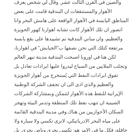
والصين في القرن الثالث عشر. وقال لي شخص يعرف
الأهوار والمستنقعات ان البندقية قامت على بعض
المناطق اليابسة في الأهوار الواقعة على هامش البحر وانا
اتصور ان تلك الأهوار كانت تشابه اهوارنا كهور الحويزة
والعظيم، وان مباني البندقية تم تشييدها على بقع يابسة
مرتفعة كتلك التي نحن نصفها ب”الجبايش” في اهوارنا،
لكن هنا في اوروبا اصبحت البندقية مدينة تبهر العالم
وتجلب الملايين من السياح ليدروا عليها ايرادات تعادل بل
تفوق ايرادات النفط التي يُستخرج من أهوار الحويزة
والعظيم والذي ادى الى ان تجفف الشركة الوطنية
الإيرانية للنفط هذه الأهوار لتتمكن وبمشاركة الشركات
الصينية ان تنهب نفط تلك المنطقة وتدمر البيئة وتهجر
السكان الأحوازيين من هناك.وفي مدينة البندقية القائمة
على مياه البحر الادرياتيكي، لاترى تكسي ولا سيارة ولا
حافلة، فكل ما في الامر هو: تكسي بحري وباص بحري. بل