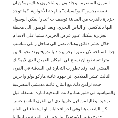
القرون المنصرمة يتجادلون ويتشاجرون هناك، يمكن ان
نصفه بجسر “البوكسيات” باللهجة الأحوازية. كما توجد
جزيرة بالقرب من المدينة توصف ب “ليدو” يمكن الوصول
اليها بالتاكسي او الباص البحري. وبعد الوصول الى محطة
الجزيرة يمكنك عبور عرض الجزيرة مشيا على الاقدام
خلال عشر دقائق وهناك تصل الى ساحل رملي مناسب
جدا للسباحة لان عمق البحر يزداد بالتدريج وبعد نحو ثلاثين
مترا تستطيع ان تسبح في المكان العميق الذي لايمكنك
المشي فيه. وقد تطورت التجارة في البندقية في القرن
الثالث عشر الميلادي اثر جهود عائلة ماركو بولو واخرين
حيث تزامن ذلك مع انبثاق عائلة مديشي المصرفية
والسياسية في فلورنسا. وكانت البندقية امارة مستقلة قبل
توحيد ايطاليا من قبل غاريبالدي في القرن التاسع عشر.
لكن الشعب هنا وفي اخر انتخابات او استفتاء في العام
٢٠١٩ رفض الاستقلال واستمر في الحياة مع ايطاليا