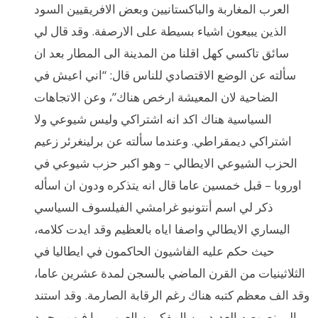
العرب المغاربة والباكستانيين وبعض الافريقيين السود
الذين يبيعون اشياء بسيطة على الارصفة. وقد قال لي
سائق تاكسي كهل اقلنا من المدينة الى المطار بعد ان
سألته عن الوضع الاقتصادي للناس قال: “اني اعيش في
الضاحية لان المعيشة ارخص هناك”، وعن الاتجاهات
السياسية هناك اكد انه اشتراكي وليس شيوعي ولا
اشتراكي ديمقراطي. وعندما سألته عن برلينغرئر زعيم
الحزب الشيوعي الايطالي – وهو اكبر حزب شيوعي في
اوروبا – قبل خمسين عاما قال انه يتذكره ودون ان اسأله
ذكر لي اسم أنتونيو غرامشي الفيلسوف السياسي
اليساري الايطالي واصفا اياه بالعظيم وقد ايدت كلامه،
حيث حكم عليه الفاشيون الحاكمون في ايطاليا في
الثلاثينيات من القرن الماضي بالسجن لمدة عشرين عاما،
وقد الف معظم كتبه هناك رغم الرقابة الصارمة. وقد استند
الى نصوصه العديد من المفكرين العرب بما فيهم محمد