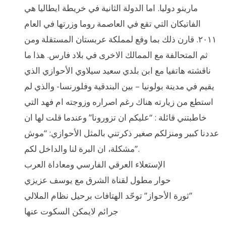
مارينو دوليا. اما الدولة الثانية في خريطة ايطاليا هي
الفاتيكان التي تقع في العاصمة روما وزرتها في العام
٢٠١١. قارن ذلك بما وقع لمملكة عربستان المستقلة ومن
ثم المتحالفة مع الممالك الاخرى في بلاد فارس. هذا ما
ناقشته هاتفيا مع ابن بلدي سعيد سيلاوي الأحوازي الذي
يقيم في مدينة بولونيا – بين البندقية وفلورنسا- والذي لم
استطع من زيارته هناك رغم اصراره وزوجته ام فهد التي
خاطبتني قائلة : “عليكم ان تزورونا” وعندما قلت لها ان
عددنا كبير ومنزلكم صغير ذكرتني بالمثل الأحوازي: “موش
مشكلة، ان البرة لنا والداخل لكم”.
الإستعلاء العرقي الفارسي ومعاداة العرب
حوار مطول لقناة الشرق مع يوسف عزيزي
ثورة الأحواز” توحّد الهتافات برحيل نظام الملالي”
جرائم لايمكن السكوت عنها