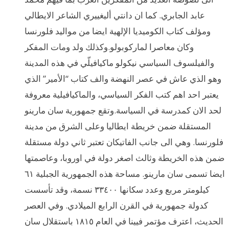
عابد الجابري. كما ان دانتي أليغييري الشاعر الايطالي
ومؤلف كتاب الكوميديا الإلهية ايضا من مواليد فلورنسا
وكان معاصرا لماركوبولو.وكذلك ولد ومات المفكر
والفيلسوف السياسي نيكولو ماكيافيلّي في هذه المدينة
وهو الذي عاش في عصر النهضة والف كتاب “الأمير” الذي
يعتبر احد اهم كتب الفكر السياسي، والماكيافيلية معروفة
لحد الان كمدرسة في السياسة.وتقع جمهورية سان مارينو
المستقلة ضمن خريطة ايطاليا وعلى الشرق من مدينة
فلورنسا. وهي الى جانب الفاتيكان تعتبر ثاني دولة مستقلة
ضمن هذه الخريطة وثالث اصغر دولة في اوروبا، وعاصمتها
ايضا تسمى سان مارينو. مساحة هذه الجمهورية الجبلية ٦١
كيلومتر مربع وعدد سكانها ٣٣٤٠٠ نسمة، وقد تأسست
كدولة جمهورية في القرن الرابع الميلادي. وفي العصر
الحديث، اعترف مؤتمر فيينا في العام ١٨١٥ باستقلال سان