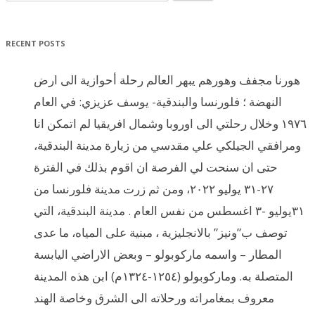
RECENT POSTS
هورنا مجفف وهورهم يبهر العالم رحلة أحوازية الى ارض
النهضة ؛ فلورنسا والبندقية- يوسف عزيزي: في العام
١٩٧٦ وخلال رحلتي الى اوروبا وشمال افريقيا لم اتمكن انا
ومرافقي الجيلكي علي مقدسي من زيارة مدينة البندقية،
حتى ان سنحت لي الفرصة ان اقوم بذلك في الفترة
٢٧-٣١ يوليو ٢٠٢٢، ومن ثم زرت مدينة فلورنسا من
٣١يوليو -٣ اغسطس من نفس العام . مدينة البندقية، التي
توصف ب”ونيز” بالانجليزية ، مبنية على المياه، ما عدى
المطار – واسمه ماركوبولو – وبعض الاراضي اليابسة
المتصلة به. وماركوبولو (١٢٥٤-١٣٢٤م) ابن هذه المدينة
معروف بمغامراته ورحلاته الى الشرق وخاصة الهند