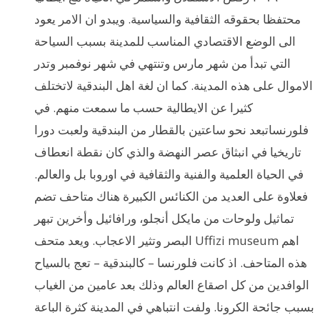
محتفظا بحقوقه الثقافية والسياسية. ويبدو ان الامر يعود
الى الوضع الاقتصادي المناسب للمدينة بسبب السياحة
التي تبدأ من شهر مارس وتنتهي في شهر نوفمبر وتدر
الاموال على هذه المدينة. كما ان لغة اهل البندقية لاتختلف
كثيرا عن الايطالية حسب ما سمعت منهم. في
فلورنساتبعد نحو ساعتين بالقطار من البندقية ولعبت دورا
تاريخيا في انبثاق عصر النهضة والذي كان نقطة انعطاف
في الحياة العلمية والفنية والثقافية في اوروبا بل والعالم.
فعلاوة على العديد من الكنائس الكبيرة هناك متاحف تضم
تماثيل ولوحات من مايكل أنجلو، ورافائيل وأخرين تبهر
البصر وتثير الاعجاب. ويعد متحف Uffizi museum اهم
هذه المتاحف. اذ كانت فلورنسا – كالبندقية – تعج بالسياح
الوافدين من كل اصقاع العالم وذلك بعد عامين من الغياب
بسبب جائحة الكرونا. ولفت انتباهي في المدينة كثرة الباعة