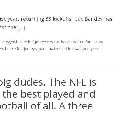
ast year, returning 33 kickoffs, but Barkley has
ost the […]
d tagged
basketball jersey creator
,
basketball uniform store
,
ive basketball jerseys
,
personalized nfl football jerseys
on
big dudes. The NFL is
 the best played and
tball of all. A three