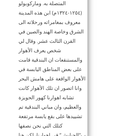
المتصلة به. وماركوبولو
(١٢٥٤-١٣٢٤م) ابن هذه المدينة
معروف بمغامراته ورحلاته الى
الشرق وخاصة الهند والصين في
القرن الثالث عشر. وقال لي
شخص يعرف الأهوار
والمستنقعات ان البندقية قامت
على بعض المناطق اليابسة في
الأهوار الواقعة على هامش البحر
وانا اتصور ان تلك الأهوار كانت
تشابه اهوارنا كهور الحويزة
والعظيم، وان مباني البندقية تم
تشييدها على بقع يابسة مرتفعة
كتلك التي نحن نصفها
ب”الجبايش” في اهوارنا، لكن هنا