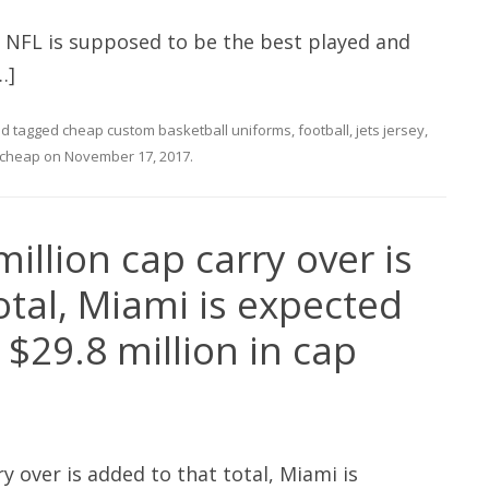
e NFL is supposed to be the best played and
…]
d tagged
cheap custom basketball uniforms
,
football
,
jets jersey
,
 cheap
on
November 17, 2017
.
illion cap carry over is
otal, Miami is expected
 $29.8 million in cap
y over is added to that total, Miami is