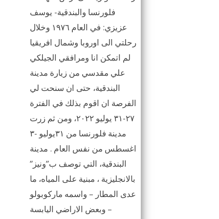
فلورنسا والبندقية- يوسف
عزيزي: في العام ١٩٧٦ وخلال
رحلتي الى اوروبا وشمال افريقيا
لم اتمكن انا ومرافقي الجيلكي
علي مقدسي من زيارة مدينة
البندقية، حتى ان سنحت لي
الفرصة ان اقوم بذلك في الفترة
٢٧-٣١ يوليو ٢٠٢٢، ومن ثم زرت
مدينة فلورنسا من ٣١يوليو -٣
اغسطس من نفس العام . مدينة
البندقية، التي توصف ب”ونيز”
بالانجليزية ، مبنية على المياه، ما
عدى المطار – واسمه ماركوبولو
– وبعض الاراضي اليابسة