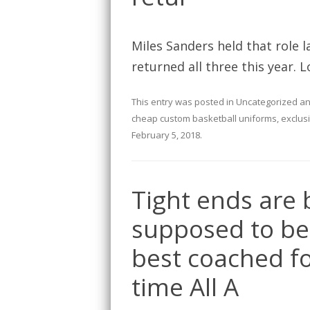
Miles Sanders held that role l
returned all three this year. L
This entry was posted in
Uncategorized
an
cheap custom basketball uniforms
,
exclus
February 5, 2018
.
Tight ends are 
supposed to be
best coached foo
time All A