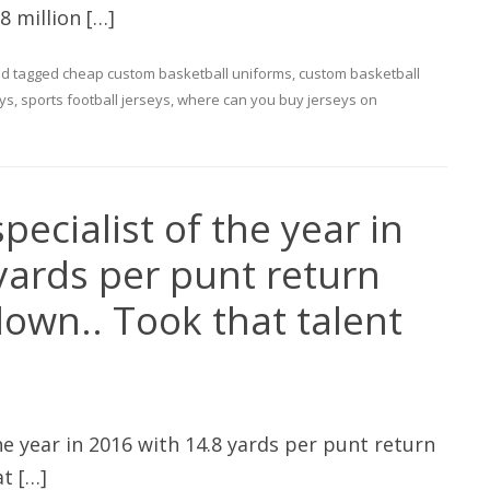
8 million […]
d tagged
cheap custom basketball uniforms
,
custom basketball
eys
,
sports football jerseys
,
where can you buy jerseys
on
pecialist of the year in
yards per punt return
own.. Took that talent
he year in 2016 with 14.8 yards per punt return
t […]