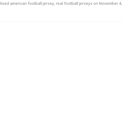
ised american football jersey
,
real football jerseys
on
November 4,