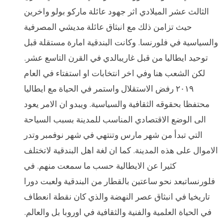
الثالث عشر الميلادي اثر جهود عائلة ماركو بولو واخرين
حيث تزامن ذلك مع انبثاق عائلة مديشي المصرفية
والسياسية في فلورنسا. وكانت البندقية امارة مستقلة قبل
توحيد ايطاليا من قبل غاريبالدي في القرن التاسع عشر.
لكن الشعب هنا وفي اخر انتخابات او استفتاء في العام
٢٠١٩ رفض الاستقلال واستمر في الحياة مع ايطاليا
محتفظا بحقوقه الثقافية والسياسية. ويبدو ان الامر يعود
الى الوضع الاقتصادي المناسب للمدينة بسبب السياحة
التي تبدأ من شهر مارس وتنتهي في شهر نوفمبر وتدر
الاموال على هذه المدينة. كما ان لغة اهل البندقية لاتختلف
كثيرا عن الايطالية حسب ما سمعت منهم. في
فلورنساتبعد نحو ساعتين بالقطار من البندقية ولعبت دورا
تاريخيا في انبثاق عصر النهضة والذي كان نقطة انعطاف
في الحياة العلمية والفنية والثقافية في اوروبا بل والعالم.