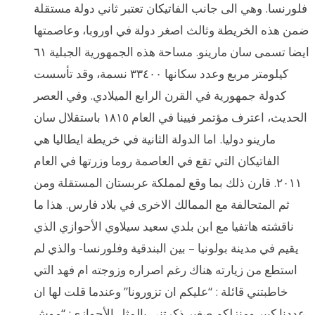
فلورنسا. وهي الى جانب الفاتيكان تعتبر ثاني دولة مستقلة
ضمن هذه الخريطة وثالث اصغر دولة في اوروبا، وعاصمتها
ايضا تسمى سان مارينو. مساحة هذه الجمهورية الجبلية ٦١
كيلومتر مربع وعدد سكانها ٣٣٤٠٠ نسمة، وقد تأسست
كدولة جمهورية في القرن الرابع الميلادي. وفي العصر
الحديث، اعترف مؤتمر فيينا في العام ١٨١٥ باستقلال سان
مارينو دوليا. اما الدولة الثانية في خريطة ايطاليا هي
الفاتيكان التي تقع في العاصمة روما وزرتها في العام
٢٠١١. قارن ذلك بما وقع لمملكة عربستان المستقلة ومن
ثم المتحالفة مع الممالك الاخرى في بلاد فارس. هذا ما
ناقشته هاتفيا مع ابن بلدي سعيد سيلاوي الأحوازي الذي
يقيم في مدينة بولونيا – بين البندقية وفلورنسا- والذي لم
استطع من زيارته هناك رغم اصراره وزوجته ام فهد التي
خاطبتني قائلة : “عليكم ان تزورونا” وعندما قلت لها ان
عددنا كبير ومنزلكم صغير ذكرتني بالمثل الأحوازي: “موش