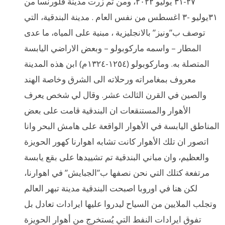
٢٧-٣١ يوليو ٢٠٢٢، ومن ثم زرت مدينة فلورنسا من
٣١يوليو -٣ اغسطس من نفس العام . مدينة البندقية، التي
توصف ب”ونيز” بالانجليزية ، مبنية على المياه، ما عدى
المطار – واسمه ماركوبولو – وبعض الاراضي اليابسة
المتصلة به. وماركوبولو (١٢٥٤-١٣٢٤م) ابن هذه المدينة
معروف بمغامراته ورحلاته الى الشرق وخاصة الهند
والصين في القرن الثالث عشر. وقال لي شخص يعرف
الأهوار والمستنقعات ان البندقية قامت على بعض
المناطق اليابسة في الأهوار الواقعة على هامش البحر وانا
اتصور ان تلك الأهوار كانت تشابه اهوارنا كهور الحويزة
والعظيم، وان مباني البندقية تم تشييدها على بقع يابسة
مرتفعة كتلك التي نحن نصفها ب”الجبايش” في اهوارنا،
لكن هنا في اوروبا اصبحت البندقية مدينة تبهر العالم
وتجلب الملايين من السياح ليدروا عليها ايرادات تعادل بل
تفوق ايرادات النفط التي يُستخرج من أهوار الحويزة