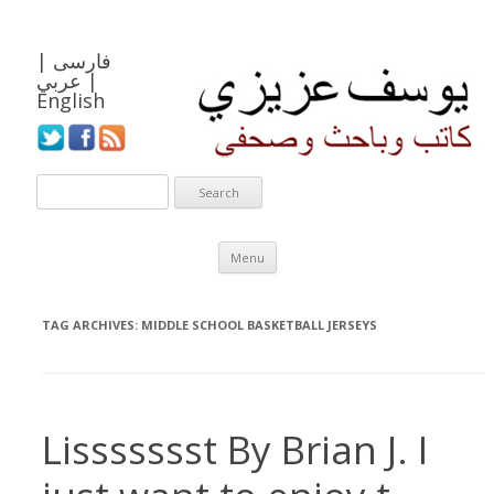
فارسی
|
|
عربي
English
Skip to content
Menu
TAG ARCHIVES:
MIDDLE SCHOOL BASKETBALL JERSEYS
Lissssssst By Brian J. I