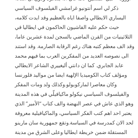
ذكر لي اسم أنتونيو غرامشي الفيلسوف السياسي
اليساري الايطالي واصفا اياه بالعظيم وقد ايدت كلامه،
حيث حكم عليه الفاشيون الحاكمون في ايطاليا في
الثلاثينيات من القرن الماضي بالسجن لمدة عشرين عاما،
وقد الف معظم كتبه هناك رغم الرقابة الصارمة. وقد استند
الى نصوصه العديد من المفكرين العرب بما فيهم محمد
عابد الجابري. كما ان دانتي أليغييري الشاعر الايطالي
ومؤلف كتاب الكوميديا الإلهية ايضا من مواليد فلورنسا
وكان معاصرا لماركوبولو.وكذلك ولد ومات المفكر
والفيلسوف السياسي نيكولو ماكيافيلّي في هذه المدينة
وهو الذي عاش في عصر النهضة والف كتاب “الأمير” الذي
يعتبر احد اهم كتب الفكر السياسي، والماكيافيلية معروفة
لحد الان كمدرسة في السياسة.وتقع جمهورية سان مارينو
المستقلة ضمن خريطة ايطاليا وعلى الشرق من مدينة