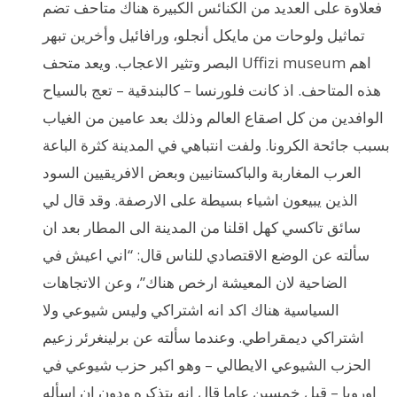
فعلاوة على العديد من الكنائس الكبيرة هناك متاحف تضم
تماثيل ولوحات من مايكل أنجلو، ورافائيل وأخرين تبهر
البصر وتثير الاعجاب. ويعد متحف Uffizi museum اهم
هذه المتاحف. اذ كانت فلورنسا – كالبندقية – تعج بالسياح
الوافدين من كل اصقاع العالم وذلك بعد عامين من الغياب
بسبب جائحة الكرونا. ولفت انتباهي في المدينة كثرة الباعة
العرب المغاربة والباكستانيين وبعض الافريقيين السود
الذين يبيعون اشياء بسيطة على الارصفة. وقد قال لي
سائق تاكسي كهل اقلنا من المدينة الى المطار بعد ان
سألته عن الوضع الاقتصادي للناس قال: “اني اعيش في
الضاحية لان المعيشة ارخص هناك”، وعن الاتجاهات
السياسية هناك اكد انه اشتراكي وليس شيوعي ولا
اشتراكي ديمقراطي. وعندما سألته عن برلينغرئر زعيم
الحزب الشيوعي الايطالي – وهو اكبر حزب شيوعي في
اوروبا – قبل خمسين عاما قال انه يتذكره ودون ان اسأله