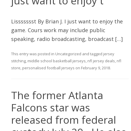
just want to enjoy t
Lissssssst By Brian J. I just want to enjoy the
game. Cours work may include public
speaking, radio broadcasting, broadcast […]
This entry was posted in
Uncategorized
and tagged
jersey
stitching
,
middle school basketball jerseys
,
nfl jersey deals
,
nfl
store
,
personalised football jerseys
on
February 9, 2018
.
The former Atlanta
Falcons star was
released from federal