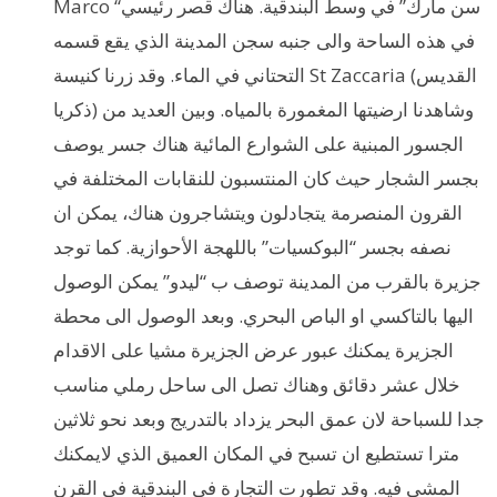
Marco “سن مارك” في وسط البندقية. هناك قصر رئيسي
في هذه الساحة والى جنبه سجن المدينة الذي يقع قسمه
التحتاني في الماء. وقد زرنا كنيسة St Zaccaria (القديس
ذكريا) وشاهدنا ارضيتها المغمورة بالمياه. وبين العديد من
الجسور المبنية على الشوارع المائية هناك جسر يوصف
بجسر الشجار حيث كان المنتسبون للنقابات المختلفة في
القرون المنصرمة يتجادلون ويتشاجرون هناك، يمكن ان
نصفه بجسر “البوكسيات” باللهجة الأحوازية. كما توجد
جزيرة بالقرب من المدينة توصف ب “ليدو” يمكن الوصول
اليها بالتاكسي او الباص البحري. وبعد الوصول الى محطة
الجزيرة يمكنك عبور عرض الجزيرة مشيا على الاقدام
خلال عشر دقائق وهناك تصل الى ساحل رملي مناسب
جدا للسباحة لان عمق البحر يزداد بالتدريج وبعد نحو ثلاثين
مترا تستطيع ان تسبح في المكان العميق الذي لايمكنك
المشي فيه. وقد تطورت التجارة في البندقية في القرن