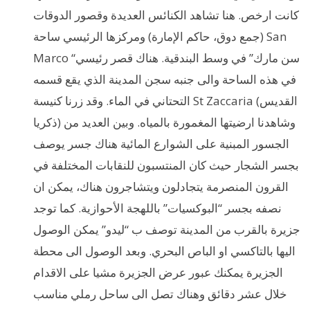
كانت ارخص. هنا تشاهد الكنائس العديدة وقصور الدوقات
(جمع دوق، حاكم الإمارة) ومركزها الرئيسي ساحة San
Marco “سن مارك” في وسط البندقية. هناك قصر رئيسي
في هذه الساحة والى جنبه سجن المدينة الذي يقع قسمه
التحتاني في الماء. وقد زرنا كنيسة St Zaccaria (القديس
ذكريا) وشاهدنا ارضيتها المغمورة بالمياه. وبين العديد من
الجسور المبنية على الشوارع المائية هناك جسر يوصف
بجسر الشجار حيث كان المنتسبون للنقابات المختلفة في
القرون المنصرمة يتجادلون ويتشاجرون هناك، يمكن ان
نصفه بجسر “البوكسيات” باللهجة الأحوازية. كما توجد
جزيرة بالقرب من المدينة توصف ب “ليدو” يمكن الوصول
اليها بالتاكسي او الباص البحري. وبعد الوصول الى محطة
الجزيرة يمكنك عبور عرض الجزيرة مشيا على الاقدام
خلال عشر دقائق وهناك تصل الى ساحل رملي مناسب