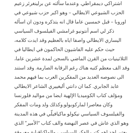
اشتراكي ديمقراطي. وعندما سألته عن برلينغرئر زعيم
الحزب الشيوعي الايطالي – وهو اكبر حزب شيوعي في
اوروبا – قبل خمسين عاما قال انه يتذكره ودون ان اسأله
ذكر لي اسم أنتونيو غرامشي الفيلسوف السياسي
اليساري الايطالي واصفا اياه بالعظيم وقد ايدت كلامه،
حيث حكم عليه الفاشيون الحاكمون في ايطاليا في
الثلاثينيات من القرن الماضي بالسجن لمدة عشرين عاما،
وقد الف معظم كتبه هناك رغم الرقابة الصارمة. وقد استند
الى نصوصه العديد من المفكرين العرب بما فيهم محمد
عابد الجابري. كما ان دانتي أليغييري الشاعر الايطالي
ومؤلف كتاب الكوميديا الإلهية ايضا من مواليد فلورنسا
وكان معاصرا لماركوبولو.وكذلك ولد ومات المفكر
والفيلسوف السياسي نيكولو ماكيافيلّي في هذه المدينة
وهو الذي عاش في عصر النهضة والف كتاب “الأمير” الذي
يعتبر احد اهم كتب الفكر السياسي، والماكيافيلية معروفة