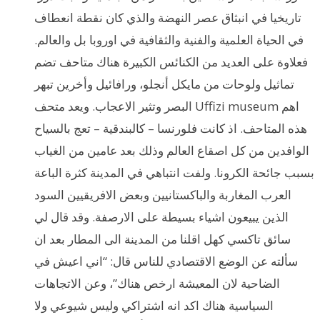
تاريخيا في انبثاق عصر النهضة والذي كان نقطة انعطاف
في الحياة العلمية والفنية والثقافية في اوروبا بل والعالم.
فعلاوة على العديد من الكنائس الكبيرة هناك متاحف تضم
تماثيل ولوحات من مايكل أنجلو، ورافائيل وأخرين تبهر
البصر وتثير الاعجاب. ويعد متحف Uffizi museum اهم
هذه المتاحف. اذ كانت فلورنسا – كالبندقية – تعج بالسياح
الوافدين من كل اصقاع العالم وذلك بعد عامين من الغياب
بسبب جائحة الكرونا. ولفت انتباهي في المدينة كثرة الباعة
العرب المغاربة والباكستانيين وبعض الافريقيين السود
الذين يبيعون اشياء بسيطة على الارصفة. وقد قال لي
سائق تاكسي كهل اقلنا من المدينة الى المطار بعد ان
سألته عن الوضع الاقتصادي للناس قال: “اني اعيش في
الضاحية لان المعيشة ارخص هناك”، وعن الاتجاهات
السياسية هناك اكد انه اشتراكي وليس شيوعي ولا