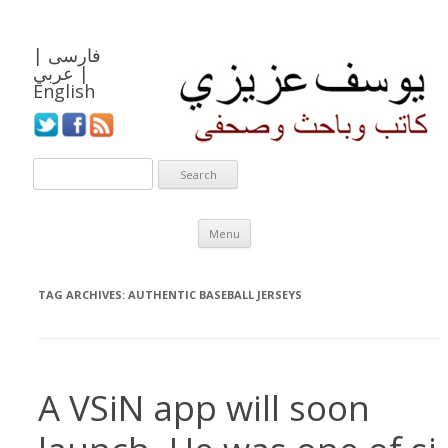
فارسی
|
|
عربي
English
Skip to content
Menu
TAG ARCHIVES:
AUTHENTIC BASEBALL JERSEYS
A VSiN app will soon