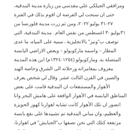
ومرافقي الجيلكي علي مقدسي من زيارة مدينة البندقية،
حتى ان سنحت لي الفرصة ان اقوم بذلك في الفترة
٢٧-٣١ يوليو ٢٠٢٢، ومن ثم زرت مدينة فلورنسا من
٣١يوليو -٣ اغسطس من نفس العام . مدينة البندقية، التي
توصف ب”ونيز” بالانجليزية ، مبنية على المياه، ما عدى
المطار – واسمه ماركوبولو – وبعض الاراضي اليابسة
المتصلة به. وماركوبولو (١٢٥٤-١٣٢٤م) ابن هذه المدينة
معروف بمغامراته ورحلاته الى الشرق وخاصة الهند
والصين في القرن الثالث عشر. وقال لي شخص يعرف
الأهوار والمستنقعات ان البندقية قامت على بعض
المناطق اليابسة في الأهوار الواقعة على هامش البحر وانا
اتصور ان تلك الأهوار كانت تشابه اهوارنا كهور الحويزة
والعظيم، وان مباني البندقية تم تشييدها على بقع يابسة
مرتفعة كتلك التي نحن نصفها ب”الجبايش” في اهوارنا،