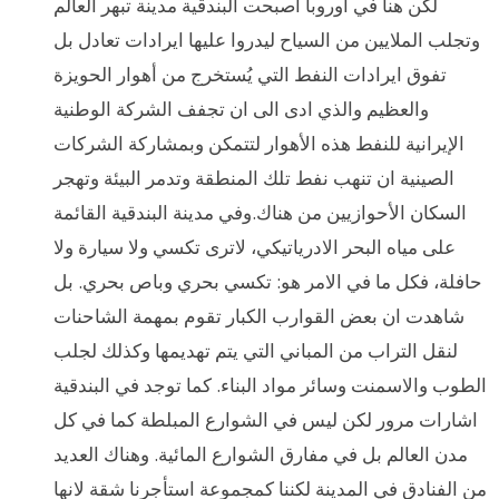
لكن هنا في اوروبا اصبحت البندقية مدينة تبهر العالم
وتجلب الملايين من السياح ليدروا عليها ايرادات تعادل بل
تفوق ايرادات النفط التي يُستخرج من أهوار الحويزة
والعظيم والذي ادى الى ان تجفف الشركة الوطنية
الإيرانية للنفط هذه الأهوار لتتمكن وبمشاركة الشركات
الصينية ان تنهب نفط تلك المنطقة وتدمر البيئة وتهجر
السكان الأحوازيين من هناك.وفي مدينة البندقية القائمة
على مياه البحر الادرياتيكي، لاترى تكسي ولا سيارة ولا
حافلة، فكل ما في الامر هو: تكسي بحري وباص بحري. بل
شاهدت ان بعض القوارب الكبار تقوم بمهمة الشاحنات
لنقل التراب من المباني التي يتم تهديمها وكذلك لجلب
الطوب والاسمنت وسائر مواد البناء. كما توجد في البندقية
اشارات مرور لكن ليس في الشوارع المبلطة كما في كل
مدن العالم بل في مفارق الشوارع المائية. وهناك العديد
من الفنادق في المدينة لكننا كمجموعة استأجرنا شقة لانها