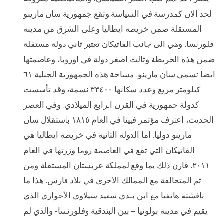
لحد الان كمدرسة في السياسة.وتقع جمهورية سان مارينو
المستقلة ضمن خريطة ايطاليا وعلى الشرق من مدينة
فلورنسا. وهي الى جانب الفاتيكان تعتبر ثاني دولة مستقلة
ضمن هذه الخريطة وثالث اصغر دولة في اوروبا، وعاصمتها
ايضا تسمى سان مارينو. مساحة هذه الجمهورية الجبلية ٦١
كيلومتر مربع وعدد سكانها ٣٣٤٠٠ نسمة، وقد تأسست
كدولة جمهورية في القرن الرابع الميلادي. وفي العصر
الحديث، اعترف مؤتمر فيينا في العام ١٨١٥ باستقلال سان
مارينو دوليا. اما الدولة الثانية في خريطة ايطاليا هي
الفاتيكان التي تقع في العاصمة روما وزرتها في العام
٢٠١١. قارن ذلك بما وقع لمملكة عربستان المستقلة ومن
ثم المتحالفة مع الممالك الاخرى في بلاد فارس. هذا ما
ناقشته هاتفيا مع ابن بلدي سعيد سيلاوي الأحوازي الذي
يقيم في مدينة بولونيا – بين البندقية وفلورنسا- والذي لم