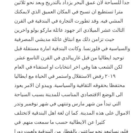
جدا للسباحة لان عمق البحر يزداد بالتدريج وبعد نحو ثلاثين
مترا تستطيع ان تسبح في المكان العميق الذي لايمكنك
المشي فيه. وقد تطورت التجارة في البندقية في القرن
الثالث عشر الميلادي اثر جهود عائلة ماركو بولو واخرين
حيث تزامن ذلك مع انبثاق عائلة مديشي المصرفية
والسياسية في فلورنسا. وكانت البندقية امارة مستقلة قبل
توحيد ايطاليا من قبل غاريبالدي في القرن التاسع عشر.
لكن الشعب هنا وفي اخر انتخابات او استفتاء في العام
٢٠١٩ رفض الاستقلال واستمر في الحياة مع ايطاليا
محتفظا بحقوقه الثقافية والسياسية. ويبدو ان الامر يعود
الى الوضع الاقتصادي المناسب للمدينة بسبب السياحة
التي تبدأ من شهر مارس وتنتهي في شهر نوفمبر وتدر
الاموال على هذه المدينة. كما ان لغة اهل البندقية لاتختلف
كثيرا عن الايطالية حسب ما سمعت منهم. في
فلورنساتبعد نحو ساعتين بالقطار من البندقية ولعبت دورا