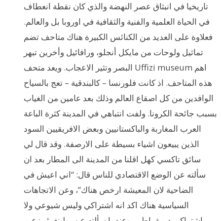
تاريخيا في انبثاق عصر النهضة والذي كان نقطة انعطاف
في الحياة العلمية والفنية والثقافية في اوروبا بل والعالم.
فعلاوة على العديد من الكنائس الكبيرة هناك متاحف تضم
تماثيل ولوحات من مايكل أنجلو، ورافائيل وأخرين تبهر
البصر وتثير الاعجاب. ويعد متحف Uffizi museum اهم
هذه المتاحف. اذ كانت فلورنسا – كالبندقية – تعج بالسياح
الوافدين من كل اصقاع العالم وذلك بعد عامين من الغياب
بسبب جائحة الكرونا. ولفت انتباهي في المدينة كثرة الباعة
العرب المغاربة والباكستانيين وبعض الافريقيين السود
الذين يبيعون اشياء بسيطة على الارصفة. وقد قال لي
سائق تاكسي كهل اقلنا من المدينة الى المطار بعد ان
سألته عن الوضع الاقتصادي للناس قال: “اني اعيش في
الضاحية لان المعيشة ارخص هناك”، وعن الاتجاهات
السياسية هناك اكد انه اشتراكي وليس شيوعي ولا
اشتراكي ديمقراطي. وعندما سألته عن برلينغرئر زعيم