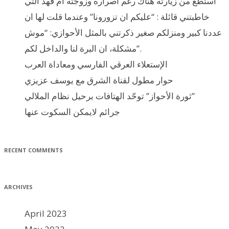
استطع من زيارته هناك رغم اصراره وزوجته ام فهد التي
خاطبتني قائلة : “عليكم ان تزورونا” وعندما قلت لها ان
عددنا كبير ومنزلكم صغير ذكرتني بالمثل الأحوازي: “موش
مشكلة، ان البرة لنا والداخل لكم”.
الإستعلاء العرقي الفارسي ومعاداة العرب
حوار مطول لقناة الشرق مع يوسف عزيزي
ثورة الأحواز” توحّد الهتافات برحيل نظام الملالي”
جرائم لايمكن السكوت عنها
RECENT COMMENTS
ARCHIVES
April 2023