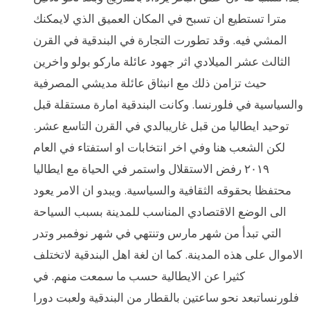
مترا تستطيع ان تسبح في المكان العميق الذي لايمكنك
المشي فيه. وقد تطورت التجارة في البندقية في القرن
الثالث عشر الميلادي اثر جهود عائلة ماركو بولو واخرين
حيث تزامن ذلك مع انبثاق عائلة مديشي المصرفية
والسياسية في فلورنسا. وكانت البندقية امارة مستقلة قبل
توحيد ايطاليا من قبل غاريبالدي في القرن التاسع عشر.
لكن الشعب هنا وفي اخر انتخابات او استفتاء في العام
٢٠١٩ رفض الاستقلال واستمر في الحياة مع ايطاليا
محتفظا بحقوقه الثقافية والسياسية. ويبدو ان الامر يعود
الى الوضع الاقتصادي المناسب للمدينة بسبب السياحة
التي تبدأ من شهر مارس وتنتهي في شهر نوفمبر وتدر
الاموال على هذه المدينة. كما ان لغة اهل البندقية لاتختلف
كثيرا عن الايطالية حسب ما سمعت منهم. في
فلورنساتبعد نحو ساعتين بالقطار من البندقية ولعبت دورا