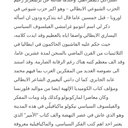
الحزب الشيوعي الايطالي – وهو اكبر حزب شيوعي في
اوروبا – قبل خمسين عاما قال انه يتذكره ودون ان اسأله
ذكر لي اسم أنتونيو غرامشي الفيلسوف السياسي
اليساري الايطالي واصفا اياه بالعظيم وقد ايدت كلامه،
حيث حكم عليه الفاشيون الحاكمون في ايطاليا في
الثلاثينيات من القرن الماضي بالسجن لمدة عشرين عاما،
وقد الف معظم كتبه هناك رغم الرقابة الصارمة. وقد استند
الى نصوصه العديد من المفكرين العرب بما فيهم محمد
عابد الجابري. كما ان دانتي أليغييري الشاعر الايطالي
ومؤلف كتاب الكوميديا الإلهية ايضا من مواليد فلورنسا
وكان معاصرا لماركوبولو.وكذلك ولد ومات المفكر
والفيلسوف السياسي نيكولو ماكيافيلّي في هذه المدينة
وهو الذي عاش في عصر النهضة والف كتاب “الأمير” الذي
يعتبر احد اهم كتب الفكر السياسي، والماكيافيلية معروفة