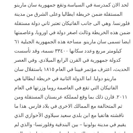
لحد الان كمدرسة في السياسة.وتقع جمهورية سان مارينو
المستقلة ضمن خريطة ايطاليا وعلى الشرق من مدينة
فلورنسا. وهي الى جانب الفاتيكان تعتبر ثاني دولة مستقلة
ضمن هذه الخريطة وثالث اصغر دولة في اوروبا، وعاصمتها
ايضا تسمى سان مارينو. مساحة هذه الجمهورية الجبلية ٦١
كيلومتر مربع وعدد سكانها ٣٣٤٠٠ نسمة، وقد تأسست
كدولة جمهورية في القرن الرابع الميلادي. وفي العصر
الحديث، اعترف مؤتمر فيينا في العام ١٨١٥ باستقلال سان
مارينو دوليا. اما الدولة الثانية في خريطة ايطاليا هي
الفاتيكان التي تقع في العاصمة روما وزرتها في العام
٢٠١١. قارن ذلك بما وقع لمملكة عربستان المستقلة ومن
ثم المتحالفة مع الممالك الاخرى في بلاد فارس. هذا ما
ناقشته هاتفيا مع ابن بلدي سعيد سيلاوي الأحوازي الذي
يقيم في مدينة بولونيا – بين البندقية وفلورنسا- والذي لم