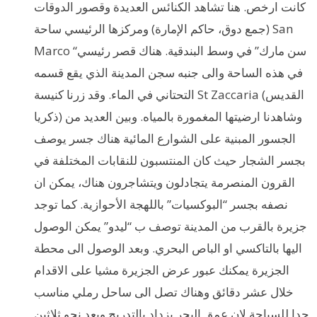
كانت ارخص. هنا تشاهد الكنائس العديدة وقصور الدوقات
(جمع دوق، حاكم الإمارة) ومركزها الرئيسي ساحة San
Marco “سن مارك” في وسط البندقية. هناك قصر رئيسي
في هذه الساحة والى جنبه سجن المدينة الذي يقع قسمه
التحتاني في الماء. وقد زرنا كنيسة St Zaccaria (القديس
ذكريا) وشاهدنا ارضيتها المغمورة بالمياه. وبين العديد من
الجسور المبنية على الشوارع المائية هناك جسر يوصف
بجسر الشجار حيث كان المنتسبون للنقابات المختلفة في
القرون المنصرمة يتجادلون ويتشاجرون هناك، يمكن ان
نصفه بجسر “البوكسيات” باللهجة الأحوازية. كما توجد
جزيرة بالقرب من المدينة توصف ب “ليدو” يمكن الوصول
اليها بالتاكسي او الباص البحري. وبعد الوصول الى محطة
الجزيرة يمكنك عبور عرض الجزيرة مشيا على الاقدام
خلال عشر دقائق وهناك تصل الى ساحل رملي مناسب
جدا للسباحة لان عمق البحر يزداد بالتدريج وبعد نحو ثلاثين