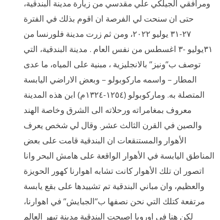
ومرافقي الجيلكي علي مقدسي من زيارة مدينة البندقية،
حتى ان سنحت لي الفرصة ان اقوم بذلك في الفترة
٢٧-٣١ يوليو ٢٠٢٢، ومن ثم زرت مدينة فلورنسا من
٣١يوليو -٣ اغسطس من نفس العام . مدينة البندقية، التي
توصف ب”ونيز” بالانجليزية ، مبنية على المياه، ما عدى
المطار – واسمه ماركوبولو – وبعض الاراضي اليابسة
المتصلة به. وماركوبولو (١٢٥٤-١٣٢٤م) ابن هذه المدينة
معروف بمغامراته ورحلاته الى الشرق وخاصة الهند
والصين في القرن الثالث عشر. وقال لي شخص يعرف
الأهوار والمستنقعات ان البندقية قامت على بعض
المناطق اليابسة في الأهوار الواقعة على هامش البحر وانا
اتصور ان تلك الأهوار كانت تشابه اهوارنا كهور الحويزة
والعظيم، وان مباني البندقية تم تشييدها على بقع يابسة
مرتفعة كتلك التي نحن نصفها ب”الجبايش” في اهوارنا،
لكن هنا في اوروبا اصبحت البندقية مدينة تبهر العالم