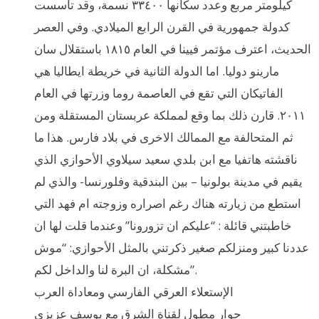
كيلومتر مربع وعدد سكانها ٣٣٤٠٠ نسمة، وقد تأسست
كدولة جمهورية في القرن الرابع الميلادي. وفي العصر
الحديث، اعترف مؤتمر فيينا في العام ١٨١٥ باستقلال سان
مارينو دوليا. اما الدولة الثانية في خريطة ايطاليا هي
الفاتيكان التي تقع في العاصمة روما وزرتها في العام
٢٠١١. قارن ذلك بما وقع لمملكة عربستان المستقلة ومن
ثم المتحالفة مع الممالك الاخرى في بلاد فارس. هذا ما
ناقشته هاتفيا مع ابن بلدي سعيد سيلاوي الأحوازي الذي
يقيم في مدينة بولونيا – بين البندقية وفلورنسا- والذي لم
استطع من زيارته هناك رغم اصراره وزوجته ام فهد التي
خاطبتني قائلة : “عليكم ان تزورونا” وعندما قلت لها ان
عددنا كبير ومنزلكم صغير ذكرتني بالمثل الأحوازي: “موش
مشكلة، ان البرة لنا والداخل لكم”.
الإستعلاء العرقي الفارسي ومعاداة العرب
حوار مطول لقناة الشرق مع يوسف عزيزي