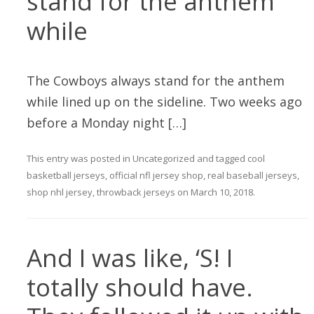
stand for the anthem
while
The Cowboys always stand for the anthem
while lined up on the sideline. Two weeks ago
before a Monday night […]
This entry was posted in
Uncategorized
and tagged
cool
basketball jerseys
,
official nfl jersey shop
,
real baseball jerseys
,
shop nhl jersey
,
throwback jerseys
on
March 10, 2018
.
And I was like, ‘S! I
totally should have.