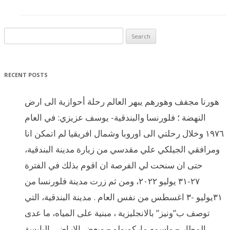
Search for:
RECENT POSTS
هورنا مجفف وهورهم يبهر العالم رحلة أحوازية الى ارض
النهضة ؛ فلورنسا والبندقية- يوسف عزيزي: في العام
١٩٧٦ وخلال رحلتي الى اوروبا وشمال افريقيا لم اتمكن انا
ومرافقي الجيلكي علي مقدسي من زيارة مدينة البندقية،
حتى ان سنحت لي الفرصة ان اقوم بذلك في الفترة
٢٧-٣١ يوليو ٢٠٢٢، ومن ثم زرت مدينة فلورنسا من
٣١يوليو -٣ اغسطس من نفس العام . مدينة البندقية، التي
توصف ب”ونيز” بالانجليزية ، مبنية على المياه، ما عدى
المطار – واسمه ماركوبولو – وبعض الاراضي اليابسة