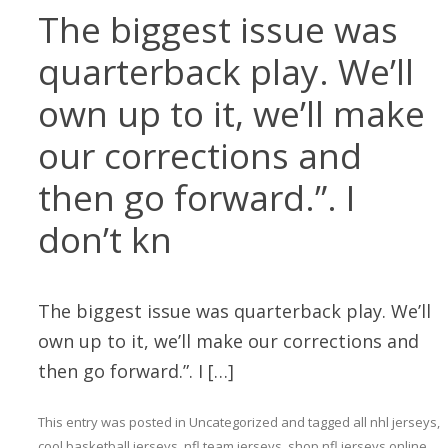
The biggest issue was
quarterback play. We’ll
own up to it, we’ll make
our corrections and
then go forward.”. I
don’t kn
The biggest issue was quarterback play. We’ll
own up to it, we’ll make our corrections and
then go forward.”. I […]
This entry was posted in
Uncategorized
and tagged
all nhl jerseys
,
cool basketball jerseys
,
nfl team jerseys
,
shop nfl jerseys online
,