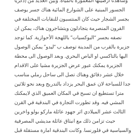
ذكريا) وشاهدنا ارضيتها المغمورة بالمياه. وبين العديد من
الجسور المبنية على الشوارع المائية هناك جسر يوصف
بجسر الشجار حيث كان المنتسبون للنقابات المختلفة في
القرون المنصرمة يتجادلون ويتشاجرون هناك، يمكن ان
نصفه بجسر “البوكسيات” باللهجة الأحوازية. كما توجد
جزيرة بالقرب من المدينة توصف ب “ليدو” يمكن الوصول
اليها بالتاكسي او الباص البحري. وبعد الوصول الى محطة
الجزيرة يمكنك عبور عرض الجزيرة مشيا على الاقدام
خلال عشر دقائق وهناك تصل الى ساحل رملي مناسب
جدا للسباحة لان عمق البحر يزداد بالتدريج وبعد نحو ثلاثين
مترا تستطيع ان تسبح في المكان العميق الذي لايمكنك
المشي فيه. وقد تطورت التجارة في البندقية في القرن
الثالث عشر الميلادي اثر جهود عائلة ماركو بولو واخرين
حيث تزامن ذلك مع انبثاق عائلة مديشي المصرفية
والسياسية في فلورنسا. وكانت البندقية امارة مستقلة قبل