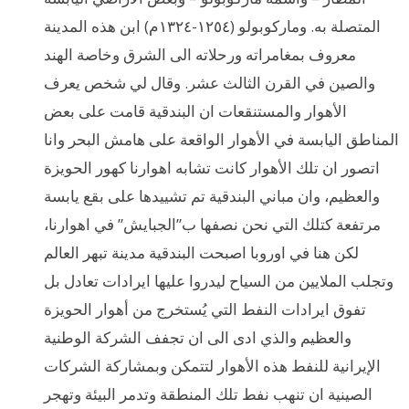
المتصلة به. وماركوبولو (١٢٥٤-١٣٢٤م) ابن هذه المدينة
معروف بمغامراته ورحلاته الى الشرق وخاصة الهند
والصين في القرن الثالث عشر. وقال لي شخص يعرف
الأهوار والمستنقعات ان البندقية قامت على بعض
المناطق اليابسة في الأهوار الواقعة على هامش البحر وانا
اتصور ان تلك الأهوار كانت تشابه اهوارنا كهور الحويزة
والعظيم، وان مباني البندقية تم تشييدها على بقع يابسة
مرتفعة كتلك التي نحن نصفها ب”الجبايش” في اهوارنا،
لكن هنا في اوروبا اصبحت البندقية مدينة تبهر العالم
وتجلب الملايين من السياح ليدروا عليها ايرادات تعادل بل
تفوق ايرادات النفط التي يُستخرج من أهوار الحويزة
والعظيم والذي ادى الى ان تجفف الشركة الوطنية
الإيرانية للنفط هذه الأهوار لتتمكن وبمشاركة الشركات
الصينية ان تنهب نفط تلك المنطقة وتدمر البيئة وتهجر