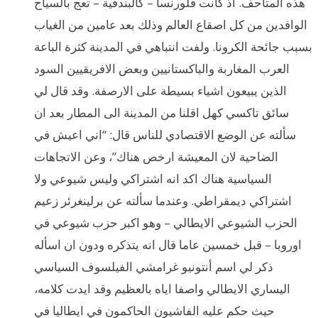
هذه المتاحف. اذ كانت فلورنسا – كالبندقية – تعج بالسياح
الوافدين من كل اصقاع العالم وذلك بعد عامين من الغياب
بسبب جائحة الكرونا. ولفت انتباهي في المدينة كثرة الباعة
العرب المغاربة والباكستانيين وبعض الافريقيين السود
الذين يبيعون اشياء بسيطة على الارصفة. وقد قال لي
سائق تاكسي كهل اقلنا من المدينة الى المطار بعد ان
سألته عن الوضع الاقتصادي للناس قال: “اني اعيش في
الضاحية لان المعيشة ارخص هناك”، وعن الاتجاهات
السياسية هناك اكد انه اشتراكي وليس شيوعي ولا
اشتراكي ديمقراطي. وعندما سألته عن برلينغرئر زعيم
الحزب الشيوعي الايطالي – وهو اكبر حزب شيوعي في
اوروبا – قبل خمسين عاما قال انه يتذكره ودون ان اسأله
ذكر لي اسم أنتونيو غرامشي الفيلسوف السياسي
اليساري الايطالي واصفا اياه بالعظيم وقد ايدت كلامه،
حيث حكم عليه الفاشيون الحاكمون في ايطاليا في