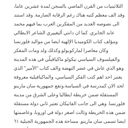
الثلاثينيات من القرن الماضي بالسجن لمدة عشرين عاما،
وقد الف معظم كتبه هناك رغم الرقابة الصارمة. وقد استند
الى نصوصه العديد من المفكرين العرب بما فيهم محمد
عابد الجابري. كما ان دانتي أليغييري الشاعر الايطالي
ومؤلف كتاب الكوميديا الإلهية ايضا من مواليد فلورنسا
وكان معاصرا لماركوبولو.وكذلك ولد ومات المفكر
والفيلسوف السياسي نيكولو ماكيافيلّي في هذه المدينة
وهو الذي عاش في عصر النهضة والف كتاب “الأمير” الذي
يعتبر احد اهم كتب الفكر السياسي، والماكيافيلية معروفة
لحد الان كمدرسة في السياسة.وتقع جمهورية سان مارينو
المستقلة ضمن خريطة ايطاليا وعلى الشرق من مدينة
فلورنسا. وهي الى جانب الفاتيكان تعتبر ثاني دولة مستقلة
ضمن هذه الخريطة وثالث اصغر دولة في اوروبا، وعاصمتها
ايضا تسمى سان مارينو. مساحة هذه الجمهورية الجبلية ٦١