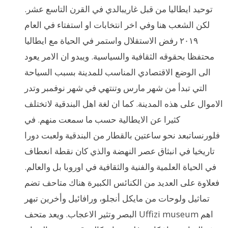
توحيد ايطاليا من قبل غاريبالدي في القرن التاسع عشر.
لكن الشعب هنا وفي اخر انتخابات او استفتاء في العام
٢٠١٩ رفض الاستقلال واستمر في الحياة مع ايطاليا
محتفظا بحقوقه الثقافية والسياسية. ويبدو ان الامر يعود
الى الوضع الاقتصادي المناسب للمدينة بسبب السياحة
التي تبدأ من شهر مارس وتنتهي في شهر نوفمبر وتدر
الاموال على هذه المدينة. كما ان لغة اهل البندقية لاتختلف
كثيرا عن الايطالية حسب ما سمعت منهم. في
فلورنساتبعد نحو ساعتين بالقطار من البندقية ولعبت دورا
تاريخيا في انبثاق عصر النهضة والذي كان نقطة انعطاف
في الحياة العلمية والفنية والثقافية في اوروبا بل والعالم.
فعلاوة على العديد من الكنائس الكبيرة هناك متاحف تضم
تماثيل ولوحات من مايكل أنجلو، ورافائيل وأخرين تبهر
البصر وتثير الاعجاب. ويعد متحف Uffizi museum اهم