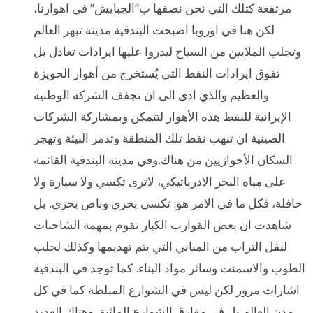
مرتفعة كتلك التي نحن نصفها ب”الجبايش” في اهوارنا،
لكن هنا في اوروبا اصبحت البندقية مدينة تبهر العالم
وتجلب الملايين من السياح ليدروا عليها ايرادات تعادل بل
تفوق ايرادات النفط التي يُستخرج من أهوار الحويزة
والعظيم والذي ادى الى ان تجفف الشركة الوطنية
الإيرانية للنفط هذه الأهوار لتتمكن وبمشاركة الشركات
الصينية ان تنهب نفط تلك المنطقة وتدمر البيئة وتهجر
السكان الأحوازيين من هناك.وفي مدينة البندقية القائمة
على مياه البحر الادرياتيكي، لاترى تكسي ولا سيارة ولا
حافلة، فكل ما في الامر هو: تكسي بحري وباص بحري. بل
شاهدت ان بعض القوارب الكبار تقوم بمهمة الشاحنات
لنقل التراب من المباني التي يتم تهديمها وكذلك لجلب
الطوب والاسمنت وسائر مواد البناء. كما توجد في البندقية
اشارات مرور لكن ليس في الشوارع المبلطة كما في كل
مدن العالم بل في مفارق الشوارع المائية. وهناك العديد