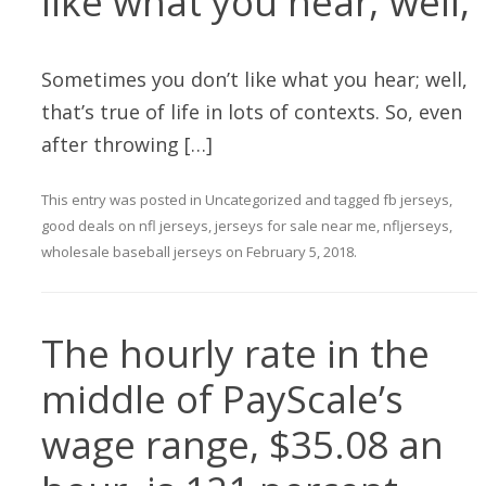
like what you hear; well,
Sometimes you don’t like what you hear; well,
that’s true of life in lots of contexts. So, even
after throwing […]
This entry was posted in
Uncategorized
and tagged
fb jerseys
,
good deals on nfl jerseys
,
jerseys for sale near me
,
nfljerseys
,
wholesale baseball jerseys
on
February 5, 2018
.
The hourly rate in the
middle of PayScale’s
wage range, $35.08 an