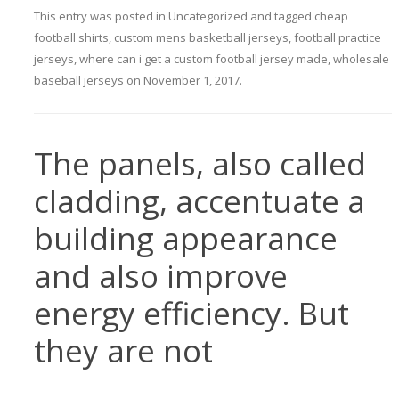
This entry was posted in
Uncategorized
and tagged
cheap
football shirts
,
custom mens basketball jerseys
,
football practice
jerseys
,
where can i get a custom football jersey made
,
wholesale
baseball jerseys
on
November 1, 2017
.
The panels, also called
cladding, accentuate a
building appearance
and also improve
energy efficiency. But
they are not