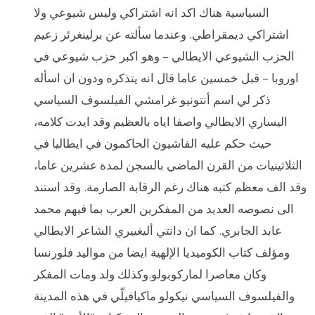
السياسية هناك اكد انه اشتراكي وليس شيوعي ولا
اشتراكي ديمقراطي. وعندما سألته عن برلينغرئر زعيم
الحزب الشيوعي الايطالي – وهو اكبر حزب شيوعي في
اوروبا – قبل خمسين عاما قال انه يتذكره ودون ان اسأله
ذكر لي اسم أنتونيو غرامشي الفيلسوف السياسي
اليساري الايطالي واصفا اياه بالعظيم وقد ايدت كلامه،
حيث حكم عليه الفاشيون الحاكمون في ايطاليا في
الثلاثينيات من القرن الماضي بالسجن لمدة عشرين عاما،
وقد الف معظم كتبه هناك رغم الرقابة الصارمة. وقد استند
الى نصوصه العديد من المفكرين العرب بما فيهم محمد
عابد الجابري. كما ان دانتي أليغييري الشاعر الايطالي
ومؤلف كتاب الكوميديا الإلهية ايضا من مواليد فلورنسا
وكان معاصرا لماركوبولو.وكذلك ولد ومات المفكر
والفيلسوف السياسي نيكولو ماكيافيلّي في هذه المدينة