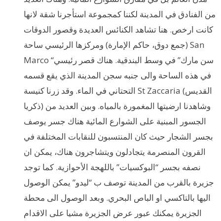
من الفنادق في المدينة لكننا كمجموعة استأجرنا شقة لانها
كانت ارخص. هنا تشاهد الكنائس العديدة وقصور الدوقات
(جمع دوق، حاكم الإمارة) ومركزها الرئيسي ساحة San
Marco “سن مارك” في وسط البندقية. هناك قصر رئيسي
في هذه الساحة والى جنبه سجن المدينة الذي يقع قسمه
التحتاني في الماء. وقد زرنا كنيسة St Zaccaria (القديس
ذكريا) وشاهدنا ارضيتها المغمورة بالمياه. وبين العديد من
الجسور المبنية على الشوارع المائية هناك جسر يوصف
بجسر الشجار حيث كان المنتسبون للنقابات المختلفة في
القرون المنصرمة يتجادلون ويتشاجرون هناك، يمكن ان
نصفه بجسر “البوكسيات” باللهجة الأحوازية. كما توجد
جزيرة بالقرب من المدينة توصف ب “ليدو” يمكن الوصول
اليها بالتاكسي او الباص البحري. وبعد الوصول الى محطة
الجزيرة يمكنك عبور عرض الجزيرة مشيا على الاقدام