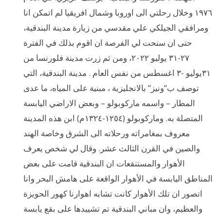
١٩٧٦ وخلال رحلتي الى اوروبا وشمال افريقيا لم اتمكن انا
ومرافقي الجيلكي علي مقدسي من زيارة مدينة البندقية،
حتى ان سنحت لي الفرصة ان اقوم بذلك في الفترة
٢٧-٣١ يوليو ٢٠٢٢، ومن ثم زرت مدينة فلورنسا من
٣١يوليو -٣ اغسطس من نفس العام . مدينة البندقية، التي
توصف ب”ونيز” بالانجليزية ، مبنية على المياه، ما عدى
المطار – واسمه ماركوبولو – وبعض الاراضي اليابسة
المتصلة به. وماركوبولو (١٢٥٤-١٣٢٤م) ابن هذه المدينة
معروف بمغامراته ورحلاته الى الشرق وخاصة الهند
والصين في القرن الثالث عشر. وقال لي شخص يعرف
الأهوار والمستنقعات ان البندقية قامت على بعض
المناطق اليابسة في الأهوار الواقعة على هامش البحر وانا
اتصور ان تلك الأهوار كانت تشابه اهوارنا كهور الحويزة
والعظيم، وان مباني البندقية تم تشييدها على بقع يابسة