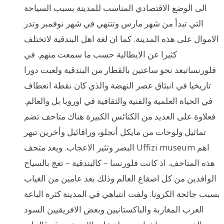
الى الوضع الاقتصادي المناسب للمدينة بسبب السياحة
التي تبدأ من شهر مارس وتنتهي في شهر نوفمبر وتدر
الاموال على هذه المدينة. كما ان لغة اهل البندقية لاتختلف
كثيرا عن الايطالية حسب ما سمعت منهم. في
فلورنساتبعد نحو ساعتين بالقطار من البندقية ولعبت دورا
تاريخيا في انبثاق عصر النهضة والذي كان نقطة انعطاف
في الحياة العلمية والفنية والثقافية في اوروبا بل والعالم.
فعلاوة على العديد من الكنائس الكبيرة هناك متاحف تضم
تماثيل ولوحات من مايكل أنجلو، ورافائيل وأخرين تبهر
البصر وتثير الاعجاب. ويعد متحف Uffizi museum اهم
هذه المتاحف. اذ كانت فلورنسا – كالبندقية – تعج بالسياح
الوافدين من كل اصقاع العالم وذلك بعد عامين من الغياب
بسبب جائحة الكرونا. ولفت انتباهي في المدينة كثرة الباعة
العرب المغاربة والباكستانيين وبعض الافريقيين السود