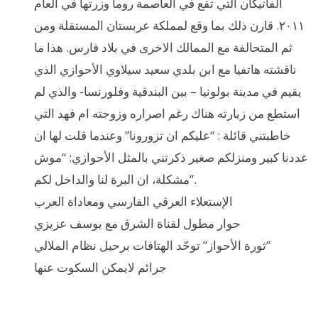
الفاتيكان التي تقع في العاصمة روما وزرتها في العام
٢٠١١. قارن ذلك بما وقع لمملكة عربستان المستقلة ومن
ثم المتحالفة مع الممالك الاخرى في بلاد فارس. هذا ما
ناقشته هاتفيا مع ابن بلدي سعيد سيلاوي الأحوازي الذي
يقيم في مدينة بولونيا – بين البندقية وفلورنسا- والذي لم
استطع من زيارته هناك رغم اصراره وزوجته ام فهد التي
خاطبتني قائلة : “عليكم ان تزورونا” وعندما قلت لها ان
عددنا كبير ومنزلكم صغير ذكرتني بالمثل الأحوازي: “موش
مشكلة، ان البرة لنا والداخل لكم”.
الإستعلاء العرقي الفارسي ومعاداة العرب
حوار مطول لقناة الشرق مع يوسف عزيزي
ثورة الأحواز” توحّد الهتافات برحيل نظام الملالي”
جرائم لايمكن السكوت عنها