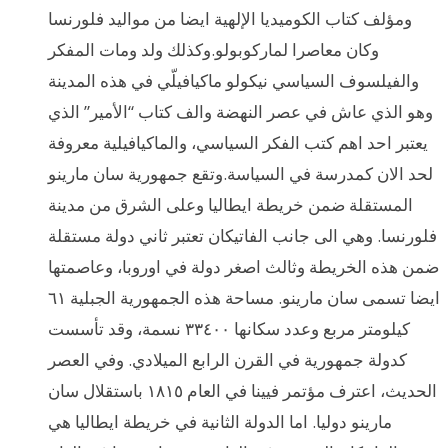
ومؤلف كتاب الكوميديا الإلهية ايضا من مواليد فلورنسا
وكان معاصرا لماركوبولو.وكذلك ولد ومات المفكر
والفيلسوف السياسي نيكولو ماكيافيلّي في هذه المدينة
وهو الذي عاش في عصر النهضة والف كتاب “الأمير” الذي
يعتبر احد اهم كتب الفكر السياسي، والماكيافيلية معروفة
لحد الان كمدرسة في السياسة.وتقع جمهورية سان مارينو
المستقلة ضمن خريطة ايطاليا وعلى الشرق من مدينة
فلورنسا. وهي الى جانب الفاتيكان تعتبر ثاني دولة مستقلة
ضمن هذه الخريطة وثالث اصغر دولة في اوروبا، وعاصمتها
ايضا تسمى سان مارينو. مساحة هذه الجمهورية الجبلية ٦١
كيلومتر مربع وعدد سكانها ٣٣٤٠٠ نسمة، وقد تأسست
كدولة جمهورية في القرن الرابع الميلادي. وفي العصر
الحديث، اعترف مؤتمر فيينا في العام ١٨١٥ باستقلال سان
مارينو دوليا. اما الدولة الثانية في خريطة ايطاليا هي