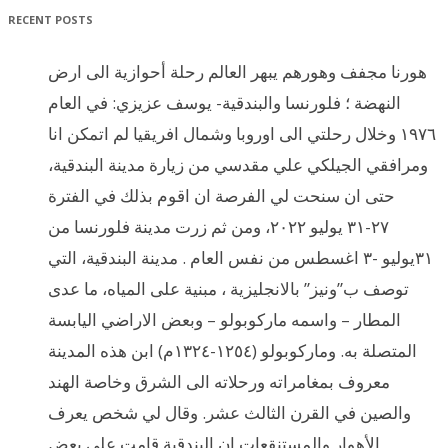
RECENT POSTS
هورنا مجفف وهورهم يبهر العالم رحلة أحوازية الى ارض
النهضة ؛ فلورنسا والبندقية- يوسف عزيزي: في العام
١٩٧٦ وخلال رحلتي الى اوروبا وشمال افريقيا لم اتمكن انا
ومرافقي الجيلكي علي مقدسي من زيارة مدينة البندقية،
حتى ان سنحت لي الفرصة ان اقوم بذلك في الفترة
٢٧-٣١ يوليو ٢٠٢٢، ومن ثم زرت مدينة فلورنسا من
٣١يوليو -٣ اغسطس من نفس العام . مدينة البندقية، التي
توصف ب”ونيز” بالانجليزية ، مبنية على المياه، ما عدى
المطار – واسمه ماركوبولو – وبعض الاراضي اليابسة
المتصلة به. وماركوبولو (١٢٥٤-١٣٢٤م) ابن هذه المدينة
معروف بمغامراته ورحلاته الى الشرق وخاصة الهند
والصين في القرن الثالث عشر. وقال لي شخص يعرف
الأهوار والمستنقعات ان البندقية قامت على بعض