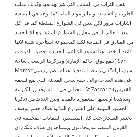
لنقل التراب من المباني التي يتم تهديمها وكذلك لجلب
الطوب والاسمنت وسائر مواد البناء. كما توجد في البندقية
اشارات مرور لكن ليس في الشوارع المبلطة كما في كل
مدن العالم بل في مفارق الشوارع المائية. وهناك العديد
من الفنادق في المدينة لكننا كمجموعة استأجرنا شقة لانها
كانت ارخص. هنا تشاهد الكنائس العديدة وقصور الدوقات
(جمع دوق، حاكم الإمارة) ومركزها الرئيسي ساحة San
Marco “سن مارك” في وسط البندقية. هناك قصر رئيسي
في هذه الساحة والى جنبه سجن المدينة الذي يقع قسمه
التحتاني في الماء. وقد زرنا كنيسة St Zaccaria (القديس
ذكريا) وشاهدنا ارضيتها المغمورة بالمياه. وبين العديد من
الجسور المبنية على الشوارع المائية هناك جسر يوصف
بجسر الشجار حيث كان المنتسبون للنقابات المختلفة في
القرون المنصرمة يتجادلون ويتشاجرون هناك، يمكن ان
نصفه بجسر “البوكسيات” باللهجة الأحوازية. كما توجد