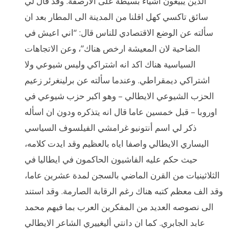
الذين يبيعون اشياء بسيطة على الارصفة. وقد قال لي
سائق تاكسي كهل اقلنا من المدينة الى المطار بعد ان
سألته عن الوضع الاقتصادي للناس قال: “اني اعيش في
الضاحية لان المعيشة ارخص هناك”، وعن الاتجاهات
السياسية هناك اكد انه اشتراكي وليس شيوعي ولا
اشتراكي ديمقراطي. وعندما سألته عن برلينغرئر زعيم
الحزب الشيوعي الايطالي – وهو اكبر حزب شيوعي في
اوروبا – قبل خمسين عاما قال انه يتذكره ودون ان اسأله
ذكر لي اسم أنتونيو غرامشي الفيلسوف السياسي
اليساري الايطالي واصفا اياه بالعظيم وقد ايدت كلامه،
حيث حكم عليه الفاشيون الحاكمون في ايطاليا في
الثلاثينيات من القرن الماضي بالسجن لمدة عشرين عاما،
وقد الف معظم كتبه هناك رغم الرقابة الصارمة. وقد استند
الى نصوصه العديد من المفكرين العرب بما فيهم محمد
عابد الجابري. كما ان دانتي أليغييري الشاعر الايطالي