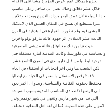
الجزيرة يمكنك عبور عرض الجزيرة مشيا على الاقدام
خلال عشر دقائق وهناك تصل الى ساحل رملي مناسب
جدا للسباحة لان عمق البحر يزداد بالتدريج وبعد نحو ثلاثين
مترا تستطيع ان تسبح في المكان العميق الذي لايمكنك
المشي فيه. وقد تطورت التجارة في البندقية في القرن
الثالث عشر الميلادي اثر جهود عائلة ماركو بولو واخرين
حيث تزامن ذلك مع انبثاق عائلة مديشي المصرفية
والسياسية في فلورنسا. وكانت البندقية امارة مستقلة قبل
توحيد ايطاليا من قبل غاريبالدي في القرن التاسع عشر.
لكن الشعب هنا وفي اخر انتخابات او استفتاء في العام
٢٠١٩ رفض الاستقلال واستمر في الحياة مع ايطاليا
محتفظا بحقوقه الثقافية والسياسية. ويبدو ان الامر يعود
الى الوضع الاقتصادي المناسب للمدينة بسبب السياحة
التي تبدأ من شهر مارس وتنتهي في شهر نوفمبر وتدر
الاموال على هذه المدينة. كما ان لغة اهل البندقية لاتختلف