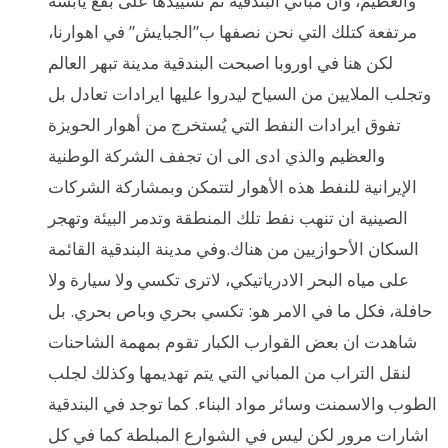
والعظيم، وان مباني البندقية تم تشييدها على بقع يابسة
مرتفعة كتلك التي نحن نصفها ب”الجبايش” في اهوارنا،
لكن هنا في اوروبا اصبحت البندقية مدينة تبهر العالم
وتجلب الملايين من السياح ليدروا عليها ايرادات تعادل بل
تفوق ايرادات النفط التي يُستخرج من أهوار الحويزة
والعظيم والذي ادى الى ان تجفف الشركة الوطنية
الإيرانية للنفط هذه الأهوار لتتمكن وبمشاركة الشركات
الصينية ان تنهب نفط تلك المنطقة وتدمر البيئة وتهجر
السكان الأحوازيين من هناك.وفي مدينة البندقية القائمة
على مياه البحر الادرياتيكي، لاترى تكسي ولا سيارة ولا
حافلة، فكل ما في الامر هو: تكسي بحري وباص بحري. بل
شاهدت ان بعض القوارب الكبار تقوم بمهمة الشاحنات
لنقل التراب من المباني التي يتم تهديمها وكذلك لجلب
الطوب والاسمنت وسائر مواد البناء. كما توجد في البندقية
اشارات مرور لكن ليس في الشوارع المبلطة كما في كل