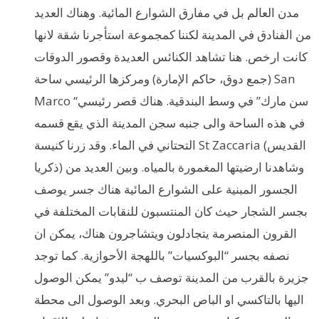
مدن العالم بل في مفارق الشوارع المائية. وهناك العديد
من الفنادق في المدينة لكننا كمجموعة استأجرنا شقة لانها
كانت ارخص. هنا تشاهد الكنائس العديدة وقصور الدوقات
(جمع دوق، حاكم الإمارة) ومركزها الرئيسي ساحة San
Marco “سن مارك” في وسط البندقية. هناك قصر رئيسي
في هذه الساحة والى جنبه سجن المدينة الذي يقع قسمه
التحتاني في الماء. وقد زرنا كنيسة St Zaccaria (القديس
ذكريا) وشاهدنا ارضيتها المغمورة بالمياه. وبين العديد من
الجسور المبنية على الشوارع المائية هناك جسر يوصف
بجسر الشجار حيث كان المنتسبون للنقابات المختلفة في
القرون المنصرمة يتجادلون ويتشاجرون هناك، يمكن ان
نصفه بجسر “البوكسيات” باللهجة الأحوازية. كما توجد
جزيرة بالقرب من المدينة توصف ب “ليدو” يمكن الوصول
اليها بالتاكسي او الباص البحري. وبعد الوصول الى محطة