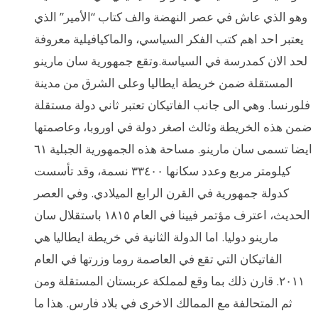
وهو الذي عاش في عصر النهضة والف كتاب “الأمير” الذي
يعتبر احد اهم كتب الفكر السياسي، والماكيافيلية معروفة
لحد الان كمدرسة في السياسة.وتقع جمهورية سان مارينو
المستقلة ضمن خريطة ايطاليا وعلى الشرق من مدينة
فلورنسا. وهي الى جانب الفاتيكان تعتبر ثاني دولة مستقلة
ضمن هذه الخريطة وثالث اصغر دولة في اوروبا، وعاصمتها
ايضا تسمى سان مارينو. مساحة هذه الجمهورية الجبلية ٦١
كيلومتر مربع وعدد سكانها ٣٣٤٠٠ نسمة، وقد تأسست
كدولة جمهورية في القرن الرابع الميلادي. وفي العصر
الحديث، اعترف مؤتمر فيينا في العام ١٨١٥ باستقلال سان
مارينو دوليا. اما الدولة الثانية في خريطة ايطاليا هي
الفاتيكان التي تقع في العاصمة روما وزرتها في العام
٢٠١١. قارن ذلك بما وقع لمملكة عربستان المستقلة ومن
ثم المتحالفة مع الممالك الاخرى في بلاد فارس. هذا ما