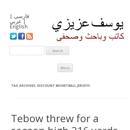
فارسی
|
|
عربي
English
Skip to content
Menu
TAG ARCHIVES:
DISCOUNT BASKETBALL JERSEYS
Tebow threw for a