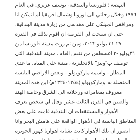
النهضة ؛ فلورنسا والبندقية- يوسف عزيزي: في العام
١٩٧٦ وخلال رحلتي الى اوروبا وشمال افريقيا لم اتمكن انا
ومرافقي الجيلكي علي مقدسي من زيارة مدينة البندقية،
حتى ان سنحت لي الفرصة ان اقوم بذلك في الفترة
٢٧-٣١ يوليو ٢٠٢٢، ومن ثم زرت مدينة فلورنسا من
٣١يوليو -٣ اغسطس من نفس العام . مدينة البندقية، التي
توصف ب”ونيز” بالانجليزية ، مبنية على المياه، ما عدى
المطار – واسمه ماركوبولو – وبعض الاراضي اليابسة
المتصلة به. وماركوبولو (١٢٥٤-١٣٢٤م) ابن هذه المدينة
معروف بمغامراته ورحلاته الى الشرق وخاصة الهند
والصين في القرن الثالث عشر. وقال لي شخص يعرف
الأهوار والمستنقعات ان البندقية قامت على بعض
المناطق اليابسة في الأهوار الواقعة على هامش البحر وانا
اتصور ان تلك الأهوار كانت تشابه اهوارنا كهور الحويزة