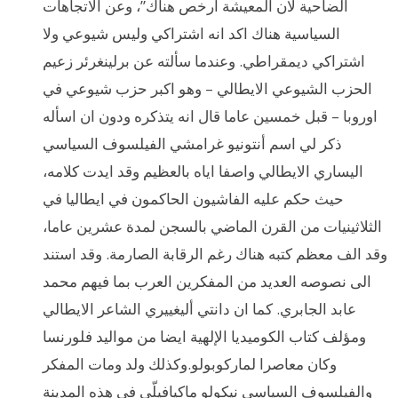
الضاحية لان المعيشة ارخص هناك”، وعن الاتجاهات
السياسية هناك اكد انه اشتراكي وليس شيوعي ولا
اشتراكي ديمقراطي. وعندما سألته عن برلينغرئر زعيم
الحزب الشيوعي الايطالي – وهو اكبر حزب شيوعي في
اوروبا – قبل خمسين عاما قال انه يتذكره ودون ان اسأله
ذكر لي اسم أنتونيو غرامشي الفيلسوف السياسي
اليساري الايطالي واصفا اياه بالعظيم وقد ايدت كلامه،
حيث حكم عليه الفاشيون الحاكمون في ايطاليا في
الثلاثينيات من القرن الماضي بالسجن لمدة عشرين عاما،
وقد الف معظم كتبه هناك رغم الرقابة الصارمة. وقد استند
الى نصوصه العديد من المفكرين العرب بما فيهم محمد
عابد الجابري. كما ان دانتي أليغييري الشاعر الايطالي
ومؤلف كتاب الكوميديا الإلهية ايضا من مواليد فلورنسا
وكان معاصرا لماركوبولو.وكذلك ولد ومات المفكر
والفيلسوف السياسي نيكولو ماكيافيلّي في هذه المدينة