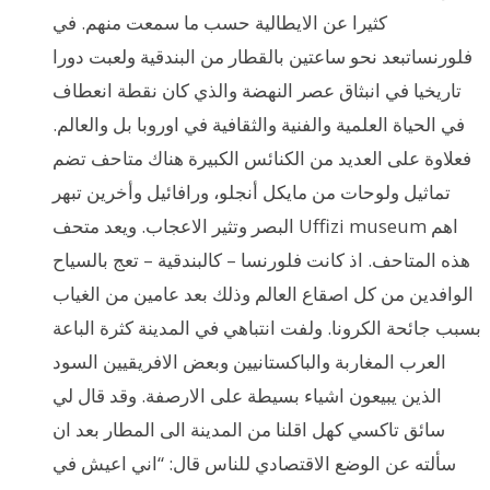
كثيرا عن الايطالية حسب ما سمعت منهم. في
فلورنساتبعد نحو ساعتين بالقطار من البندقية ولعبت دورا
تاريخيا في انبثاق عصر النهضة والذي كان نقطة انعطاف
في الحياة العلمية والفنية والثقافية في اوروبا بل والعالم.
فعلاوة على العديد من الكنائس الكبيرة هناك متاحف تضم
تماثيل ولوحات من مايكل أنجلو، ورافائيل وأخرين تبهر
البصر وتثير الاعجاب. ويعد متحف Uffizi museum اهم
هذه المتاحف. اذ كانت فلورنسا – كالبندقية – تعج بالسياح
الوافدين من كل اصقاع العالم وذلك بعد عامين من الغياب
بسبب جائحة الكرونا. ولفت انتباهي في المدينة كثرة الباعة
العرب المغاربة والباكستانيين وبعض الافريقيين السود
الذين يبيعون اشياء بسيطة على الارصفة. وقد قال لي
سائق تاكسي كهل اقلنا من المدينة الى المطار بعد ان
سألته عن الوضع الاقتصادي للناس قال: “اني اعيش في