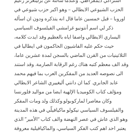
اشتراكي ديمقراطي. وعندما سألته عن برلينغرئر زعيم
الحزب الشيوعي الايطالي – وهو اكبر حزب شيوعي في
اوروبا – قبل خمسين عاما قال انه يتذكره ودون ان اسأله
ذكر لي اسم أنتونيو غرامشي الفيلسوف السياسي
اليساري الايطالي واصفا اياه بالعظيم وقد ايدت كلامه،
حيث حكم عليه الفاشيون الحاكمون في ايطاليا في
الثلاثينيات من القرن الماضي بالسجن لمدة عشرين عاما،
وقد الف معظم كتبه هناك رغم الرقابة الصارمة. وقد استند
الى نصوصه العديد من المفكرين العرب بما فيهم محمد
عابد الجابري. كما ان دانتي أليغييري الشاعر الايطالي
ومؤلف كتاب الكوميديا الإلهية ايضا من مواليد فلورنسا
وكان معاصرا لماركوبولو.وكذلك ولد ومات المفكر
والفيلسوف السياسي نيكولو ماكيافيلّي في هذه المدينة
وهو الذي عاش في عصر النهضة والف كتاب “الأمير” الذي
يعتبر احد اهم كتب الفكر السياسي، والماكيافيلية معروفة