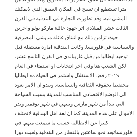
مترا تستطيع ان تسبح في المكان العميق الذي لايمكنك
المشي فيه. وقد تطورت التجارة في البندقية في القرن
الثالث عشر الميلادي اثر جهود عائلة ماركو بولو واخرين
حيث تزامن ذلك مع انبثاق عائلة مديشي المصرفية
والسياسية في فلورنسا. وكانت البندقية امارة مستقلة قبل
توحيد ايطاليا من قبل غاريبالدي في القرن التاسع عشر.
لكن الشعب هنا وفي اخر انتخابات او استفتاء في العام
٢٠١٩ رفض الاستقلال واستمر في الحياة مع ايطاليا
محتفظا بحقوقه الثقافية والسياسية. ويبدو ان الامر يعود
الى الوضع الاقتصادي المناسب للمدينة بسبب السياحة
التي تبدأ من شهر مارس وتنتهي في شهر نوفمبر وتدر
الاموال على هذه المدينة. كما ان لغة اهل البندقية لاتختلف
كثيرا عن الايطالية حسب ما سمعت منهم. في
فلورنساتبعد نحو ساعتين بالقطار من البندقية ولعبت دورا