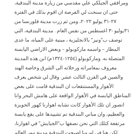
ومرافقي الجيلكي علي مقدسي من زيارة مدينة البندقية،
حتى ان سنحت لي الفرصة ان اقوم بذلك في الفترة
٢٧-٣١ يوليو ٢٠٢٢، ومن ثم زرت مدينة فلورنسا من
٣١يوليو -٣ اغسطس من نفس العام . مدينة البندقية، التي
توصف ب”ونيز” بالانجليزية ، مبنية على المياه، ما عدى
المطار – واسمه ماركوبولو – وبعض الاراضي اليابسة
المتصلة به. وماركوبولو (١٢٥٤-١٣٢٤م) ابن هذه المدينة
معروف بمغامراته ورحلاته الى الشرق وخاصة الهند
والصين في القرن الثالث عشر. وقال لي شخص يعرف
الأهوار والمستنقعات ان البندقية قامت على بعض
المناطق اليابسة في الأهوار الواقعة على هامش البحر وانا
اتصور ان تلك الأهوار كانت تشابه اهوارنا كهور الحويزة
والعظيم، وان مباني البندقية تم تشييدها على بقع يابسة
مرتفعة كتلك التي نحن نصفها ب”الجبايش” في اهوارنا،
لكن هنا في اوروبا اصبحت البندقية مدينة تبهر العالم