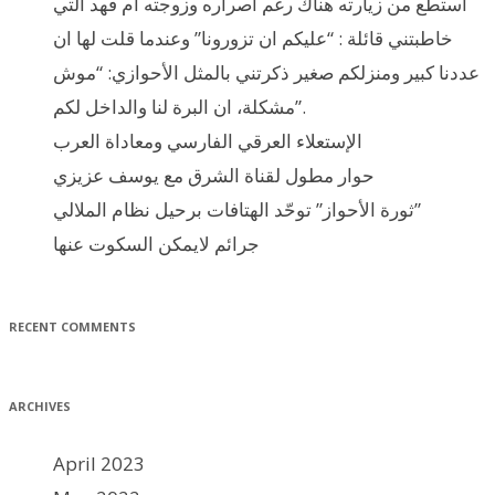
استطع من زيارته هناك رغم اصراره وزوجته ام فهد التي
خاطبتني قائلة : “عليكم ان تزورونا” وعندما قلت لها ان
عددنا كبير ومنزلكم صغير ذكرتني بالمثل الأحوازي: “موش
مشكلة، ان البرة لنا والداخل لكم”.
الإستعلاء العرقي الفارسي ومعاداة العرب
حوار مطول لقناة الشرق مع يوسف عزيزي
ثورة الأحواز” توحّد الهتافات برحيل نظام الملالي”
جرائم لايمكن السكوت عنها
RECENT COMMENTS
ARCHIVES
April 2023