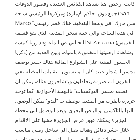
كانت ارخص. هنا تشاهد الكنائس العديدة وقصور الدوقات
(جمع دوق، حاكم الإمارة) ومركزها الرئيسي ساحة San
Marco “سن مارك” في وسط البندقية. هناك قصر رئيسي
في هذه الساحة والى جنبه سجن المدينة الذي يقع قسمه
التحتاني في الماء. وقد زرنا كنيسة St Zaccaria (القديس
ذكريا) وشاهدنا ارضيتها المغمورة بالمياه. وبين العديد من
الجسور المبنية على الشوارع المائية هناك جسر يوصف
بجسر الشجار حيث كان المنتسبون للنقابات المختلفة في
القرون المنصرمة يتجادلون ويتشاجرون هناك، يمكن ان
نصفه بجسر “البوكسيات” باللهجة الأحوازية. كما توجد
جزيرة بالقرب من المدينة توصف ب “ليدو” يمكن الوصول
اليها بالتاكسي او الباص البحري. وبعد الوصول الى محطة
الجزيرة يمكنك عبور عرض الجزيرة مشيا على الاقدام
خلال عشر دقائق وهناك تصل الى ساحل رملي مناسب
جدا للسباحة لان عمق البحر يزداد بالتدريج وبعد نحو ثلاثين