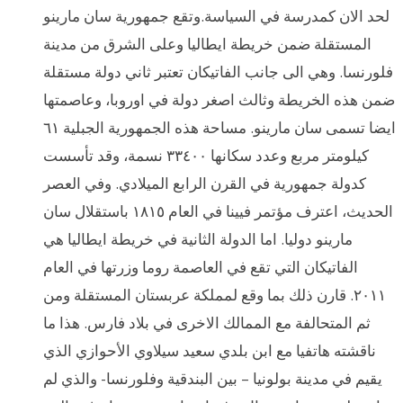
لحد الان كمدرسة في السياسة.وتقع جمهورية سان مارينو
المستقلة ضمن خريطة ايطاليا وعلى الشرق من مدينة
فلورنسا. وهي الى جانب الفاتيكان تعتبر ثاني دولة مستقلة
ضمن هذه الخريطة وثالث اصغر دولة في اوروبا، وعاصمتها
ايضا تسمى سان مارينو. مساحة هذه الجمهورية الجبلية ٦١
كيلومتر مربع وعدد سكانها ٣٣٤٠٠ نسمة، وقد تأسست
كدولة جمهورية في القرن الرابع الميلادي. وفي العصر
الحديث، اعترف مؤتمر فيينا في العام ١٨١٥ باستقلال سان
مارينو دوليا. اما الدولة الثانية في خريطة ايطاليا هي
الفاتيكان التي تقع في العاصمة روما وزرتها في العام
٢٠١١. قارن ذلك بما وقع لمملكة عربستان المستقلة ومن
ثم المتحالفة مع الممالك الاخرى في بلاد فارس. هذا ما
ناقشته هاتفيا مع ابن بلدي سعيد سيلاوي الأحوازي الذي
يقيم في مدينة بولونيا – بين البندقية وفلورنسا- والذي لم