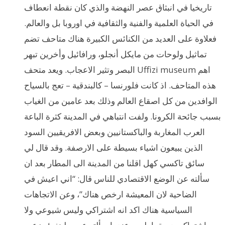
تاريخيا في انبثاق عصر النهضة والذي كان نقطة انعطاف
في الحياة العلمية والفنية والثقافية في اوروبا بل والعالم.
فعلاوة على العديد من الكنائس الكبيرة هناك متاحف تضم
تماثيل ولوحات من مايكل أنجلو، ورافائيل وأخرين تبهر
البصر وتثير الاعجاب. ويعد متحف Uffizi museum اهم
هذه المتاحف. اذ كانت فلورنسا – كالبندقية – تعج بالسياح
الوافدين من كل اصقاع العالم وذلك بعد عامين من الغياب
بسبب جائحة الكرونا. ولفت انتباهي في المدينة كثرة الباعة
العرب المغاربة والباكستانيين وبعض الافريقيين السود
الذين يبيعون اشياء بسيطة على الارصفة. وقد قال لي
سائق تاكسي كهل اقلنا من المدينة الى المطار بعد ان
سألته عن الوضع الاقتصادي للناس قال: “اني اعيش في
الضاحية لان المعيشة ارخص هناك”، وعن الاتجاهات
السياسية هناك اكد انه اشتراكي وليس شيوعي ولا