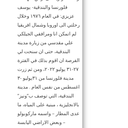
فلورنسا والبندقية- يوسف
عزيزي: في العام ١٩٧٦ وخلال
رحلتي الى اوروبا وشمال افريقيا
لم اتمكن انا ومرافقي الجيلكي
علي مقدسي من زيارة مدينة
البندقية، حتى ان سنحت لي
الفرصة ان اقوم بذلك في الفترة
٢٧-٣١ يوليو ٢٠٢٢، ومن ثم زرت
مدينة فلورنسا من ٣١يوليو -٣
اغسطس من نفس العام . مدينة
البندقية، التي توصف ب”ونيز”
بالانجليزية ، مبنية على المياه، ما
عدى المطار – واسمه ماركوبولو
– وبعض الاراضي اليابسة