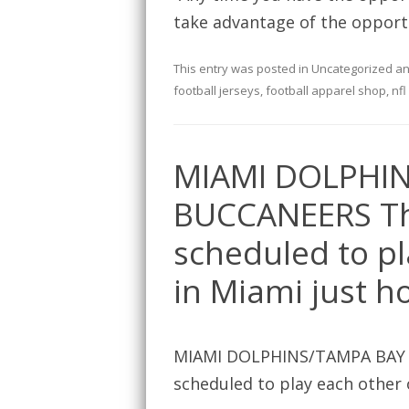
take advantage of the opportu
This entry was posted in
Uncategorized
an
football jerseys
,
football apparel shop
,
nfl
MIAMI DOLPHI
BUCCANEERS Th
scheduled to p
in Miami just h
MIAMI DOLPHINS/TAMPA BAY 
scheduled to play each other 