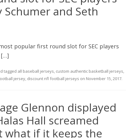
y Schumer and Seth
most popular first round slot for SEC players
 […]
d tagged
all baseball jerseys
,
custom authentic basketball jerseys
,
ootball jersey
,
discount nfl football jerseys
on
November 15, 2017
.
age Glennon displayed
alas Hall screamed
 what if it keeps the