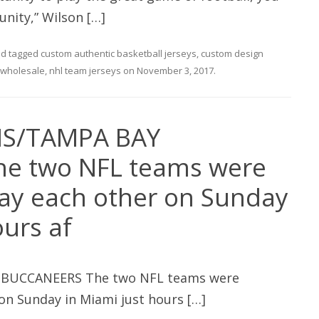
nity,” Wilson […]
d tagged
custom authentic basketball jerseys
,
custom design
 wholesale
,
nhl team jerseys
on
November 3, 2017
.
NS/TAMPA BAY
e two NFL teams were
lay each other on Sunday
ours af
BUCCANEERS The two NFL teams were
on Sunday in Miami just hours […]