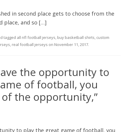
ished in second place gets to choose from the
d place, and so […]
d tagged
all nfl football jerseys
,
buy basketball shirts
,
custom
erseys
,
real football jerseys
on
November 11, 2017
.
ave the opportunity to
game of football, you
of the opportunity,”
unity to play the great game of football, you