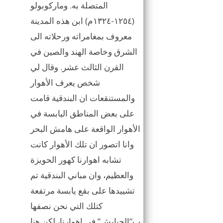
المتصلة به. وماركوبولو
(١٢٥٤-١٣٢٤م) ابن هذه المدينة
معروف بمغامراته ورحلاته الى
الشرق وخاصة الهند والصين في
القرن الثالث عشر. وقال لي
شخص يعرف الأهوار
والمستنقعات ان البندقية قامت
على بعض المناطق اليابسة في
الأهوار الواقعة على هامش البحر
وانا اتصور ان تلك الأهوار كانت
تشابه اهوارنا كهور الحويزة
والعظيم، وان مباني البندقية تم
تشييدها على بقع يابسة مرتفعة
كتلك التي نحن نصفها
ب”الجبايش” في اهوارنا، لكن هنا