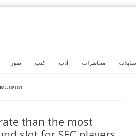
Skip to content
قابلات
محاضرات
أدب
كتب
صور
ALL JERSEYS
 rate than the most
und slot for SEC players