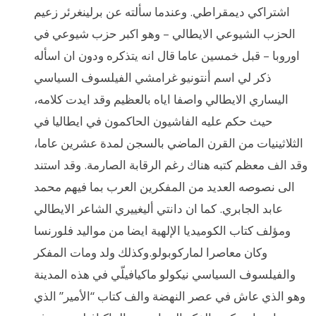
اشتراكي ديمقراطي. وعندما سألته عن برلينغرئر زعيم
الحزب الشيوعي الايطالي – وهو اكبر حزب شيوعي في
اوروبا – قبل خمسين عاما قال انه يتذكره ودون ان اسأله
ذكر لي اسم أنتونيو غرامشي الفيلسوف السياسي
اليساري الايطالي واصفا اياه بالعظيم وقد ايدت كلامه،
حيث حكم عليه الفاشيون الحاكمون في ايطاليا في
الثلاثينيات من القرن الماضي بالسجن لمدة عشرين عاما،
وقد الف معظم كتبه هناك رغم الرقابة الصارمة. وقد استند
الى نصوصه العديد من المفكرين العرب بما فيهم محمد
عابد الجابري. كما ان دانتي أليغييري الشاعر الايطالي
ومؤلف كتاب الكوميديا الإلهية ايضا من مواليد فلورنسا
وكان معاصرا لماركوبولو.وكذلك ولد ومات المفكر
والفيلسوف السياسي نيكولو ماكيافيلّي في هذه المدينة
وهو الذي عاش في عصر النهضة والف كتاب “الأمير” الذي