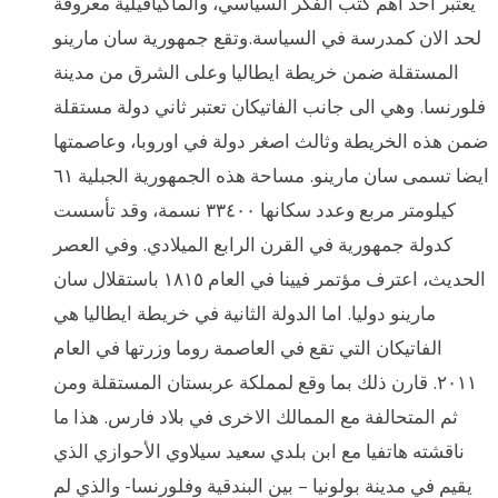
يعتبر احد اهم كتب الفكر السياسي، والماكيافيلية معروفة
لحد الان كمدرسة في السياسة.وتقع جمهورية سان مارينو
المستقلة ضمن خريطة ايطاليا وعلى الشرق من مدينة
فلورنسا. وهي الى جانب الفاتيكان تعتبر ثاني دولة مستقلة
ضمن هذه الخريطة وثالث اصغر دولة في اوروبا، وعاصمتها
ايضا تسمى سان مارينو. مساحة هذه الجمهورية الجبلية ٦١
كيلومتر مربع وعدد سكانها ٣٣٤٠٠ نسمة، وقد تأسست
كدولة جمهورية في القرن الرابع الميلادي. وفي العصر
الحديث، اعترف مؤتمر فيينا في العام ١٨١٥ باستقلال سان
مارينو دوليا. اما الدولة الثانية في خريطة ايطاليا هي
الفاتيكان التي تقع في العاصمة روما وزرتها في العام
٢٠١١. قارن ذلك بما وقع لمملكة عربستان المستقلة ومن
ثم المتحالفة مع الممالك الاخرى في بلاد فارس. هذا ما
ناقشته هاتفيا مع ابن بلدي سعيد سيلاوي الأحوازي الذي
يقيم في مدينة بولونيا – بين البندقية وفلورنسا- والذي لم