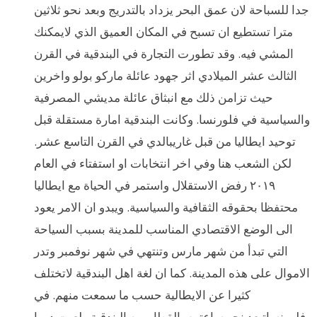
جدا للسباحة لان عمق البحر يزداد بالتدريج وبعد نحو ثلاثين
مترا تستطيع ان تسبح في المكان العميق الذي لايمكنك
المشي فيه. وقد تطورت التجارة في البندقية في القرن
الثالث عشر الميلادي اثر جهود عائلة ماركو بولو واخرين
حيث تزامن ذلك مع انبثاق عائلة مديشي المصرفية
والسياسية في فلورنسا. وكانت البندقية امارة مستقلة قبل
توحيد ايطاليا من قبل غاريبالدي في القرن التاسع عشر.
لكن الشعب هنا وفي اخر انتخابات او استفتاء في العام
٢٠١٩ رفض الاستقلال واستمر في الحياة مع ايطاليا
محتفظا بحقوقه الثقافية والسياسية. ويبدو ان الامر يعود
الى الوضع الاقتصادي المناسب للمدينة بسبب السياحة
التي تبدأ من شهر مارس وتنتهي في شهر نوفمبر وتدر
الاموال على هذه المدينة. كما ان لغة اهل البندقية لاتختلف
كثيرا عن الايطالية حسب ما سمعت منهم. في
فلورنساتبعد نحو ساعتين بالقطار من البندقية ولعبت دورا