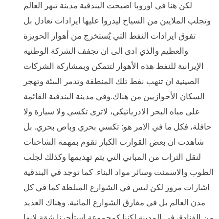
لكن هنا في اوروبا اصبحت البندقية مدينة تبهر العالم
وتجلب الملايين من السياح ليدروا عليها ايرادات تعادل بل
تفوق ايرادات النفط التي يُستخرج من أهوار الحويزة
والعظيم والذي ادى الى ان تجفف الشركة الوطنية
الإيرانية للنفط هذه الأهوار لتتمكن وبمشاركة الشركات
الصينية ان تنهب نفط تلك المنطقة وتدمر البيئة وتهجر
السكان الأحوازيين من هناك.وفي مدينة البندقية القائمة
على مياه البحر الادرياتيكي، لاترى تكسي ولا سيارة ولا
حافلة، فكل ما في الامر هو: تكسي بحري وباص بحري. بل
شاهدت ان بعض القوارب الكبار تقوم بمهمة الشاحنات
لنقل التراب من المباني التي يتم تهديمها وكذلك لجلب
الطوب والاسمنت وسائر مواد البناء. كما توجد في البندقية
اشارات مرور لكن ليس في الشوارع المبلطة كما في كل
مدن العالم بل في مفارق الشوارع المائية. وهناك العديد
من الفنادق في المدينة لكننا كمجموعة استأجرنا شقة لانها