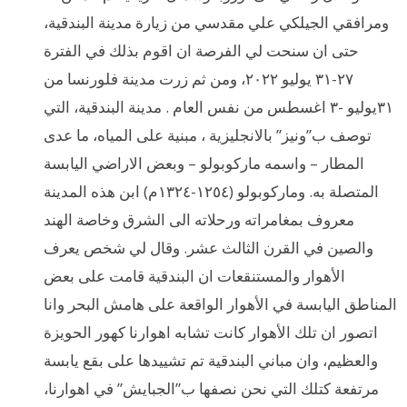
ومرافقي الجيلكي علي مقدسي من زيارة مدينة البندقية،
حتى ان سنحت لي الفرصة ان اقوم بذلك في الفترة
٢٧-٣١ يوليو ٢٠٢٢، ومن ثم زرت مدينة فلورنسا من
٣١يوليو -٣ اغسطس من نفس العام . مدينة البندقية، التي
توصف ب”ونيز” بالانجليزية ، مبنية على المياه، ما عدى
المطار – واسمه ماركوبولو – وبعض الاراضي اليابسة
المتصلة به. وماركوبولو (١٢٥٤-١٣٢٤م) ابن هذه المدينة
معروف بمغامراته ورحلاته الى الشرق وخاصة الهند
والصين في القرن الثالث عشر. وقال لي شخص يعرف
الأهوار والمستنقعات ان البندقية قامت على بعض
المناطق اليابسة في الأهوار الواقعة على هامش البحر وانا
اتصور ان تلك الأهوار كانت تشابه اهوارنا كهور الحويزة
والعظيم، وان مباني البندقية تم تشييدها على بقع يابسة
مرتفعة كتلك التي نحن نصفها ب”الجبايش” في اهوارنا،