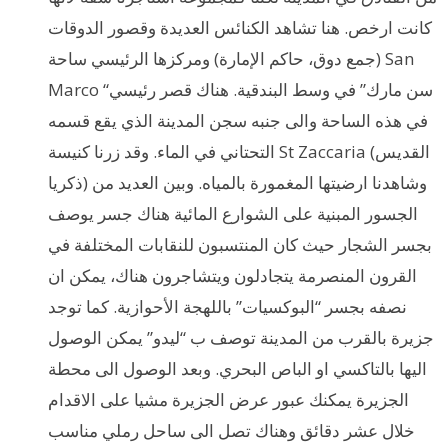
كانت ارخص. هنا تشاهد الكنائس العديدة وقصور الدوقات
(جمع دوق، حاكم الإمارة) ومركزها الرئيسي ساحة San
Marco “سن مارك” في وسط البندقية. هناك قصر رئيسي
في هذه الساحة والى جنبه سجن المدينة الذي يقع قسمه
التحتاني في الماء. وقد زرنا كنيسة St Zaccaria (القديس
ذكريا) وشاهدنا ارضيتها المغمورة بالمياه. وبين العديد من
الجسور المبنية على الشوارع المائية هناك جسر يوصف
بجسر الشجار حيث كان المنتسبون للنقابات المختلفة في
القرون المنصرمة يتجادلون ويتشاجرون هناك، يمكن ان
نصفه بجسر “البوكسيات” باللهجة الأحوازية. كما توجد
جزيرة بالقرب من المدينة توصف ب “ليدو” يمكن الوصول
اليها بالتاكسي او الباص البحري. وبعد الوصول الى محطة
الجزيرة يمكنك عبور عرض الجزيرة مشيا على الاقدام
خلال عشر دقائق وهناك تصل الى ساحل رملي مناسب