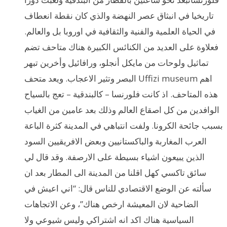
تاريخيا في انبثاق عصر النهضة والذي كان نقطة انعطاف
في الحياة العلمية والفنية والثقافية في اوروبا بل والعالم.
فعلاوة على العديد من الكنائس الكبيرة هناك متاحف تضم
تماثيل ولوحات من مايكل أنجلو، ورافائيل وأخرين تبهر
البصر وتثير الاعجاب. ويعد متحف Uffizi museum اهم
هذه المتاحف. اذ كانت فلورنسا – كالبندقية – تعج بالسياح
الوافدين من كل اصقاع العالم وذلك بعد عامين من الغياب
بسبب جائحة الكرونا. ولفت انتباهي في المدينة كثرة الباعة
العرب المغاربة والباكستانيين وبعض الافريقيين السود
الذين يبيعون اشياء بسيطة على الارصفة. وقد قال لي
سائق تاكسي كهل اقلنا من المدينة الى المطار بعد ان
سألته عن الوضع الاقتصادي للناس قال: “اني اعيش في
الضاحية لان المعيشة ارخص هناك”، وعن الاتجاهات
السياسية هناك اكد انه اشتراكي وليس شيوعي ولا