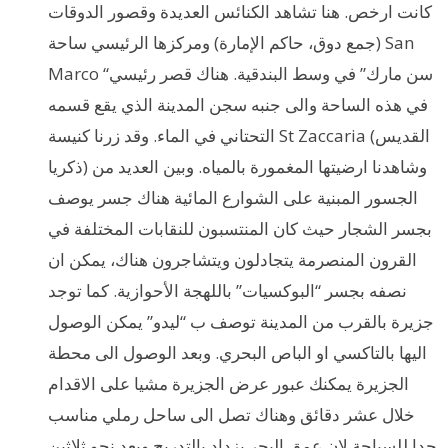
كانت ارخص. هنا تشاهد الكنائس العديدة وقصور الدوقات
(جمع دوق، حاكم الإمارة) ومركزها الرئيسي ساحة San
Marco “سن مارك” في وسط البندقية. هناك قصر رئيسي
في هذه الساحة والى جنبه سجن المدينة الذي يقع قسمه
التحتاني في الماء. وقد زرنا كنيسة St Zaccaria (القديس
ذكريا) وشاهدنا ارضيتها المغمورة بالمياه. وبين العديد من
الجسور المبنية على الشوارع المائية هناك جسر يوصف
بجسر الشجار حيث كان المنتسبون للنقابات المختلفة في
القرون المنصرمة يتجادلون ويتشاجرون هناك، يمكن ان
نصفه بجسر “البوكسيات” باللهجة الأحوازية. كما توجد
جزيرة بالقرب من المدينة توصف ب “ليدو” يمكن الوصول
اليها بالتاكسي او الباص البحري. وبعد الوصول الى محطة
الجزيرة يمكنك عبور عرض الجزيرة مشيا على الاقدام
خلال عشر دقائق وهناك تصل الى ساحل رملي مناسب
جدا للسباحة لان عمق البحر يزداد بالتدريج وبعد نحو ثلاثين