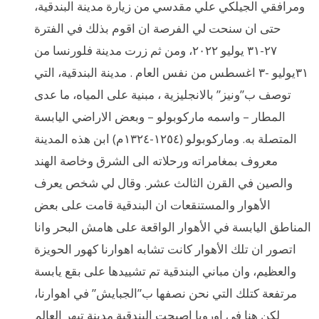
ومرافقي الجيلكي علي مقدسي من زيارة مدينة البندقية،
حتى ان سنحت لي الفرصة ان اقوم بذلك في الفترة
٢٧-٣١ يوليو ٢٠٢٢، ومن ثم زرت مدينة فلورنسا من
٣١يوليو -٣ اغسطس من نفس العام . مدينة البندقية، التي
توصف ب”ونيز” بالانجليزية ، مبنية على المياه، ما عدى
المطار – واسمه ماركوبولو – وبعض الاراضي اليابسة
المتصلة به. وماركوبولو (١٢٥٤-١٣٢٤م) ابن هذه المدينة
معروف بمغامراته ورحلاته الى الشرق وخاصة الهند
والصين في القرن الثالث عشر. وقال لي شخص يعرف
الأهوار والمستنقعات ان البندقية قامت على بعض
المناطق اليابسة في الأهوار الواقعة على هامش البحر وانا
اتصور ان تلك الأهوار كانت تشابه اهوارنا كهور الحويزة
والعظيم، وان مباني البندقية تم تشييدها على بقع يابسة
مرتفعة كتلك التي نحن نصفها ب”الجبايش” في اهوارنا،
لكن هنا في اوروبا اصبحت البندقية مدينة تبهر العالم