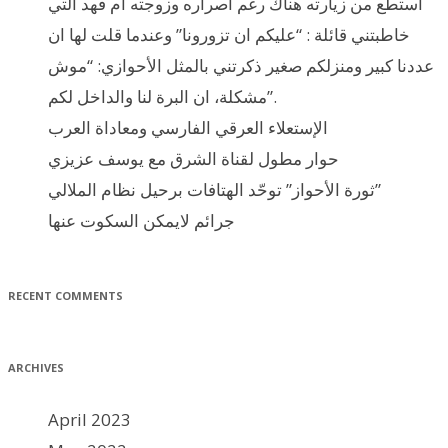
استطع من زيارته هناك رغم اصراره وزوجته ام فهد التي
خاطبتني قائلة : “عليكم ان تزورونا” وعندما قلت لها ان
عددنا كبير ومنزلكم صغير ذكرتني بالمثل الأحوازي: “موش
مشكلة، ان البرة لنا والداخل لكم”.
الإستعلاء العرقي الفارسي ومعاداة العرب
حوار مطول لقناة الشرق مع يوسف عزيزي
ثورة الأحواز” توحّد الهتافات برحيل نظام الملالي”
جرائم لايمكن السكوت عنها
RECENT COMMENTS
ARCHIVES
April 2023