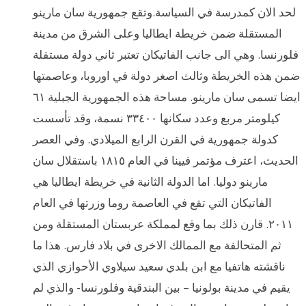
لحد الان كمدرسة في السياسة.وتقع جمهورية سان مارينو
المستقلة ضمن خريطة ايطاليا وعلى الشرق من مدينة
فلورنسا. وهي الى جانب الفاتيكان تعتبر ثاني دولة مستقلة
ضمن هذه الخريطة وثالث اصغر دولة في اوروبا، وعاصمتها
ايضا تسمى سان مارينو. مساحة هذه الجمهورية الجبلية ٦١
كيلومتر مربع وعدد سكانها ٣٣٤٠٠ نسمة، وقد تأسست
كدولة جمهورية في القرن الرابع الميلادي. وفي العصر
الحديث، اعترف مؤتمر فيينا في العام ١٨١٥ باستقلال سان
مارينو دوليا. اما الدولة الثانية في خريطة ايطاليا هي
الفاتيكان التي تقع في العاصمة روما وزرتها في العام
٢٠١١. قارن ذلك بما وقع لمملكة عربستان المستقلة ومن
ثم المتحالفة مع الممالك الاخرى في بلاد فارس. هذا ما
ناقشته هاتفيا مع ابن بلدي سعيد سيلاوي الأحوازي الذي
يقيم في مدينة بولونيا – بين البندقية وفلورنسا- والذي لم