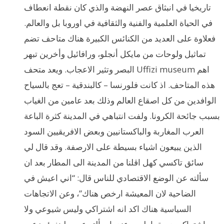
تاريخيا في انبثاق عصر النهضة والذي كان نقطة انعطاف
في الحياة العلمية والفنية والثقافية في اوروبا بل والعالم.
فعلاوة على العديد من الكنائس الكبيرة هناك متاحف تضم
تماثيل ولوحات من مايكل أنجلو، ورافائيل وأخرين تبهر
البصر وتثير الاعجاب. ويعد متحف Uffizi museum اهم
هذه المتاحف. اذ كانت فلورنسا – كالبندقية – تعج بالسياح
الوافدين من كل اصقاع العالم وذلك بعد عامين من الغياب
بسبب جائحة الكرونا. ولفت انتباهي في المدينة كثرة الباعة
العرب المغاربة والباكستانيين وبعض الافريقيين السود
الذين يبيعون اشياء بسيطة على الارصفة. وقد قال لي
سائق تاكسي كهل اقلنا من المدينة الى المطار بعد ان
سألته عن الوضع الاقتصادي للناس قال: “اني اعيش في
الضاحية لان المعيشة ارخص هناك”، وعن الاتجاهات
السياسية هناك اكد انه اشتراكي وليس شيوعي ولا