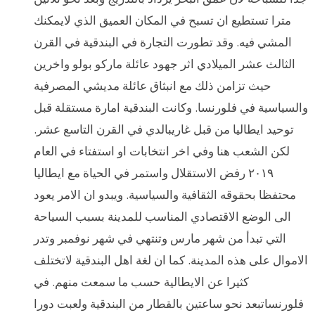
مترا تستطيع ان تسبح في المكان العميق الذي لايمكنك
المشي فيه. وقد تطورت التجارة في البندقية في القرن
الثالث عشر الميلادي اثر جهود عائلة ماركو بولو واخرين
حيث تزامن ذلك مع انبثاق عائلة مديشي المصرفية
والسياسية في فلورنسا. وكانت البندقية امارة مستقلة قبل
توحيد ايطاليا من قبل غاريبالدي في القرن التاسع عشر.
لكن الشعب هنا وفي اخر انتخابات او استفتاء في العام
٢٠١٩ رفض الاستقلال واستمر في الحياة مع ايطاليا
محتفظا بحقوقه الثقافية والسياسية. ويبدو ان الامر يعود
الى الوضع الاقتصادي المناسب للمدينة بسبب السياحة
التي تبدأ من شهر مارس وتنتهي في شهر نوفمبر وتدر
الاموال على هذه المدينة. كما ان لغة اهل البندقية لاتختلف
كثيرا عن الايطالية حسب ما سمعت منهم. في
فلورنساتبعد نحو ساعتين بالقطار من البندقية ولعبت دورا