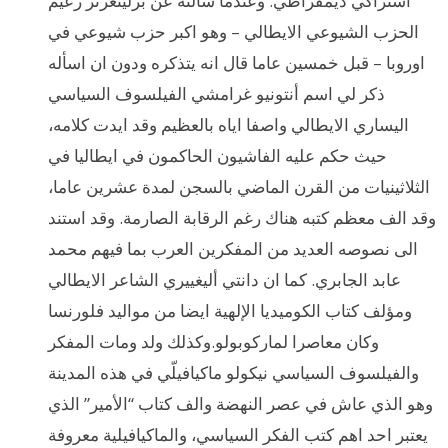
اشتراكي ديمقراطي. وعندما سألته عن برلينغرئر زعيم
الحزب الشيوعي الايطالي – وهو اكبر حزب شيوعي في
اوروبا – قبل خمسين عاما قال انه يتذكره ودون ان اسأله
ذكر لي اسم أنتونيو غرامشي الفيلسوف السياسي
اليساري الايطالي واصفا اياه بالعظيم وقد ايدت كلامه،
حيث حكم عليه الفاشيون الحاكمون في ايطاليا في
الثلاثينيات من القرن الماضي بالسجن لمدة عشرين عاما،
وقد الف معظم كتبه هناك رغم الرقابة الصارمة. وقد استند
الى نصوصه العديد من المفكرين العرب بما فيهم محمد
عابد الجابري. كما ان دانتي أليغييري الشاعر الايطالي
ومؤلف كتاب الكوميديا الإلهية ايضا من مواليد فلورنسا
وكان معاصرا لماركوبولو.وكذلك ولد ومات المفكر
والفيلسوف السياسي نيكولو ماكيافيلّي في هذه المدينة
وهو الذي عاش في عصر النهضة والف كتاب “الأمير” الذي
يعتبر احد اهم كتب الفكر السياسي، والماكيافيلية معروفة