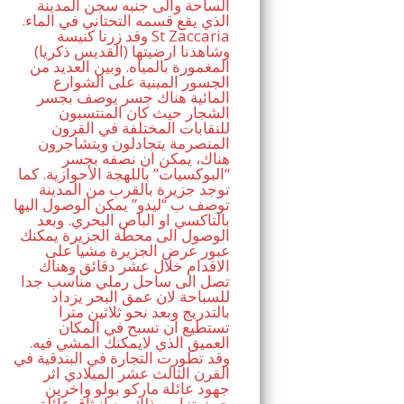
الساحة والى جنبه سجن المدينة
الذي يقع قسمه التحتاني في الماء.
وقد زرنا كنيسة St Zaccaria
(القديس ذكريا) وشاهدنا ارضيتها
المغمورة بالمياه. وبين العديد من
الجسور المبنية على الشوارع
المائية هناك جسر يوصف بجسر
الشجار حيث كان المنتسبون
للنقابات المختلفة في القرون
المنصرمة يتجادلون ويتشاجرون
هناك، يمكن ان نصفه بجسر
“البوكسيات” باللهجة الأحوازية. كما
توجد جزيرة بالقرب من المدينة
توصف ب “ليدو” يمكن الوصول اليها
بالتاكسي او الباص البحري. وبعد
الوصول الى محطة الجزيرة يمكنك
عبور عرض الجزيرة مشيا على
الاقدام خلال عشر دقائق وهناك
تصل الى ساحل رملي مناسب جدا
للسباحة لان عمق البحر يزداد
بالتدريج وبعد نحو ثلاثين مترا
تستطيع ان تسبح في المكان
العميق الذي لايمكنك المشي فيه.
وقد تطورت التجارة في البندقية في
القرن الثالث عشر الميلادي اثر
جهود عائلة ماركو بولو واخرين
حيث تزامن ذلك مع انبثاق عائلة