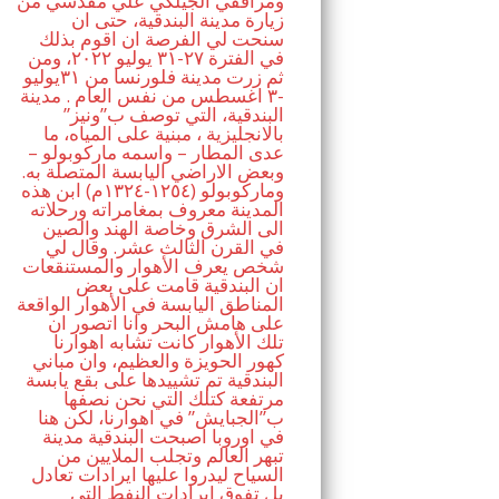
ومرافقي الجيلكي علي مقدسي من
زيارة مدينة البندقية، حتى ان
سنحت لي الفرصة ان اقوم بذلك
في الفترة ٢٧-٣١ يوليو ٢٠٢٢، ومن
ثم زرت مدينة فلورنسا من ٣١يوليو
-٣ اغسطس من نفس العام . مدينة
البندقية، التي توصف ب”ونيز”
بالانجليزية ، مبنية على المياه، ما
عدى المطار – واسمه ماركوبولو –
وبعض الاراضي اليابسة المتصلة به.
وماركوبولو (١٢٥٤-١٣٢٤م) ابن هذه
المدينة معروف بمغامراته ورحلاته
الى الشرق وخاصة الهند والصين
في القرن الثالث عشر. وقال لي
شخص يعرف الأهوار والمستنقعات
ان البندقية قامت على بعض
المناطق اليابسة في الأهوار الواقعة
على هامش البحر وانا اتصور ان
تلك الأهوار كانت تشابه اهوارنا
كهور الحويزة والعظيم، وان مباني
البندقية تم تشييدها على بقع يابسة
مرتفعة كتلك التي نحن نصفها
ب”الجبايش” في اهوارنا، لكن هنا
في اوروبا اصبحت البندقية مدينة
تبهر العالم وتجلب الملايين من
السياح ليدروا عليها ايرادات تعادل
بل تفوق ايرادات النفط التي