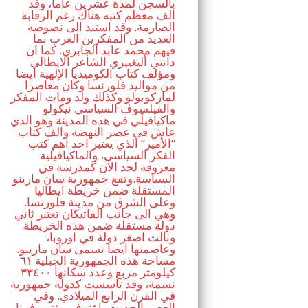
بالسجن لمدة عشرين عاما، وقد
الف معظم كتبه هناك رغم الرقابة
الصارمة. وقد استند الى نصوصه
العديد من المفكرين العرب بما
فيهم محمد عابد الجابري. كما ان
دانتي أليغييري الشاعر الايطالي
ومؤلف كتاب الكوميديا الإلهية ايضا
من مواليد فلورنسا وكان معاصرا
لماركوبولو.وكذلك ولد ومات المفكر
والفيلسوف السياسي نيكولو
ماكيافيلّي في هذه المدينة وهو الذي
عاش في عصر النهضة والف كتاب
“الأمير” الذي يعتبر احد اهم كتب
الفكر السياسي، والماكيافيلية
معروفة لحد الان كمدرسة في
السياسة.وتقع جمهورية سان مارينو
المستقلة ضمن خريطة ايطاليا
وعلى الشرق من مدينة فلورنسا.
وهي الى جانب الفاتيكان تعتبر ثاني
دولة مستقلة ضمن هذه الخريطة
وثالث اصغر دولة في اوروبا،
وعاصمتها ايضا تسمى سان مارينو.
مساحة هذه الجمهورية الجبلية ٦١
كيلومتر مربع وعدد سكانها ٣٣٤٠٠
نسمة، وقد تأسست كدولة جمهورية
في القرن الرابع الميلادي. وفي
العصر الحديث، اعترف مؤتمر فيينا