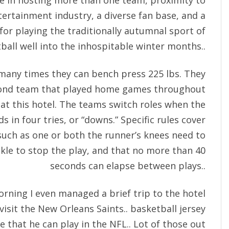
ce in hosting more than one team, proximity to
tertainment industry, a diverse fan base, and a
 for playing the traditionally autumnal sport of
ball well into the inhospitable winter months..
any times they can bench press 225 lbs. They
ond team that played home games throughout
 at this hotel. The teams switch roles when the
s in four tries, or “downs.” Specific rules cover
 such as one or both the runner’s knees need to
kle to stop the play, and that no more than 40
seconds can elapse between plays..
rning I even managed a brief trip to the hotel
visit the New Orleans Saints.. basketball jersey
 that he can play in the NFL.. Lot of those out