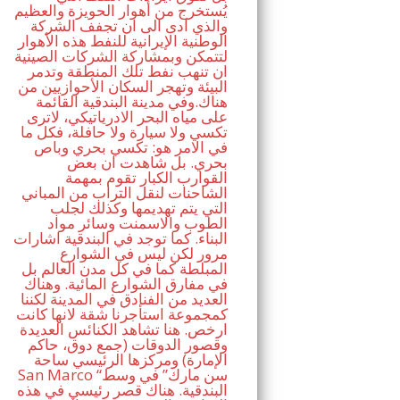
يُستخرج من أهوار الحويزة والعظيم
والذي ادى الى ان تجفف الشركة
الوطنية الإيرانية للنفط هذه الأهوار
لتتمكن وبمشاركة الشركات الصينية
ان تنهب نفط تلك المنطقة وتدمر
البيئة وتهجر السكان الأحوازيين من
هناك.وفي مدينة البندقية القائمة
على مياه البحر الادرياتيكي، لاترى
تكسي ولا سيارة ولا حافلة، فكل ما
في الامر هو: تكسي بحري وباص
بحري. بل شاهدت ان بعض
القوارب الكبار تقوم بمهمة
الشاحنات لنقل التراب من المباني
التي يتم تهديمها وكذلك لجلب
الطوب والاسمنت وسائر مواد
البناء. كما توجد في البندقية اشارات
مرور لكن ليس في الشوارع
المبلطة كما في كل مدن العالم بل
في مفارق الشوارع المائية. وهناك
العديد من الفنادق في المدينة لكننا
كمجموعة استأجرنا شقة لانها كانت
ارخص. هنا تشاهد الكنائس العديدة
وقصور الدوقات (جمع دوق، حاكم
الإمارة) ومركزها الرئيسي ساحة
San Marco “سن مارك” في وسط
البندقية. هناك قصر رئيسي في هذه