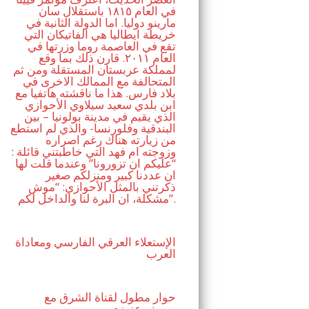
في العام ١٨١٥ باستقلال سان
مارينو دوليا. اما الدولة الثانية في
خريطة ايطاليا هي الفاتيكان التي
تقع في العاصمة روما وزرتها في
العام ٢٠١١. قارن ذلك بما وقع
لمملكة عربستان المستقلة ومن ثم
المتحالفة مع الممالك الاخرى في
بلاد فارس. هذا ما ناقشته هاتفيا مع
ابن بلدي سعيد سيلاوي الأحوازي
الذي يقيم في مدينة بولونيا – بين
البندقية وفلورنسا- والذي لم استطع
من زيارته هناك رغم اصراره
وزوجته ام فهد التي خاطبتني قائلة :
“عليكم ان تزورونا” وعندما قلت لها
ان عددنا كبير ومنزلكم صغير
ذكرتني بالمثل الأحوازي: “موش
مشكلة، ان البرة لنا والداخل لكم”.
الإستعلاء العرقي الفارسي ومعاداة
العرب
حوار مطول لقناة الشرق مع
يوسف عزيزي