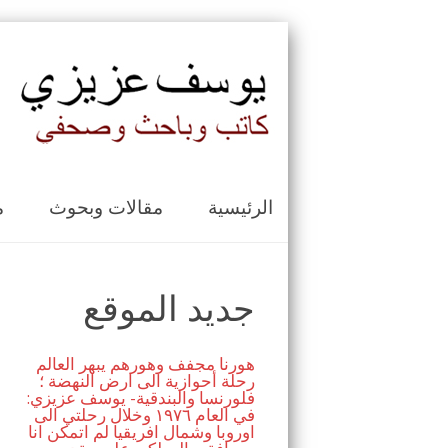
الرئيسية
مقالات وبحوث
م
جديد الموقع
هورنا مجفف وهورهم يبهر العالم
رحلة أحوازية الى ارض النهضة ؛
فلورنسا والبندقية- يوسف عزيزي:
في العام ١٩٧٦ وخلال رحلتي الى
اوروبا وشمال افريقيا لم اتمكن انا