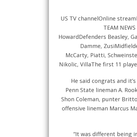
US TV channelOnline stream
TEAM NEWS Po
HowardDefenders Beasley, Gar
Damme, ZusiMidfielde
McCarty, Piatti, Schweinste
Nikolic, VillaThe first 11 pla
He said congrats and it’s 
Penn State lineman A. Rook
Shon Coleman, punter Britto
offensive lineman Marcus M
“It was different being 