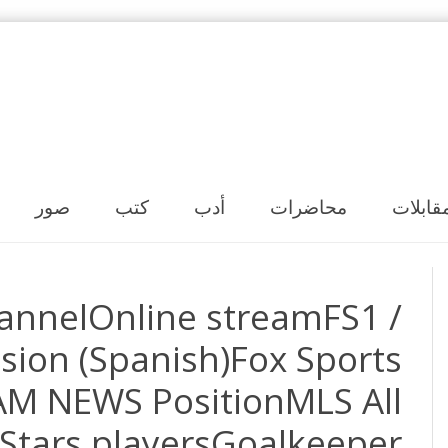
Skip to content
قابلات
محاضرات
أدب
كتب
صور
annelOnline streamFS1 /
ision (Spanish)Fox Sports
M NEWS PositionMLS All
Stars playersGoalkeeper