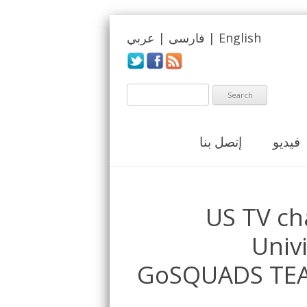
عربي
|
فارسی
|
English
فيديو
إتصل بنا
US TV ch
Univ
GoSQUADS TEA