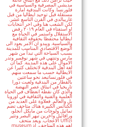
مديشي المصرفية والسياسية في
فلورنسا. وكانت البندقية امارة
مستقلة قبل توحيد ايطاليا من قبل
غاريبالدي في القرن التاسع عشر.
لكن الشعب هنا وفي اخر انتخابات
او استفتاء في العام ٢٠١٩ رفض
الاستقلال واستمر في الحياة مع
ايطاليا محتفظا بحقوقه الثقافية
والسياسية. ويبدو ان الامر يعود الى
الوضع الاقتصادي المناسب للمدينة
بسبب السياحة التي تبدأ من شهر
مارس وتنتهي في شهر نوفمبر وتدر
الاموال على هذه المدينة. كما ان
لغة اهل البندقية لاتختلف كثيرا عن
الايطالية حسب ما سمعت منهم.
في فلورنساتبعد نحو ساعتين
بالقطار من البندقية ولعبت دورا
تاريخيا في انبثاق عصر النهضة
والذي كان نقطة انعطاف في الحياة
العلمية والفنية والثقافية في اوروبا
بل والعالم. فعلاوة على العديد من
الكنائس الكبيرة هناك متاحف تضم
تماثيل ولوحات من مايكل أنجلو،
ورافائيل وأخرين تبهر البصر وتثير
الاعجاب. ويعد متحف Uffizi
museum اهم هذه المتاحف. اذ