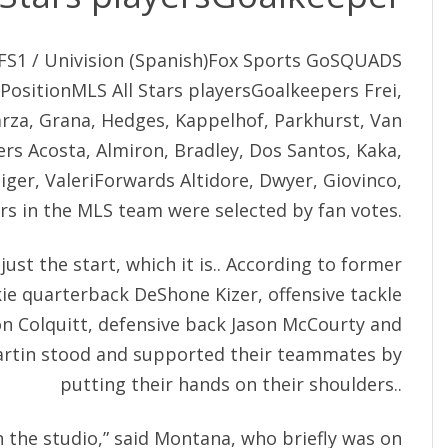
FS1 / Univision (Spanish)Fox Sports GoSQUADS
sitionMLS All Stars playersGoalkeepers Frei,
za, Grana, Hedges, Kappelhof, Parkhurst, Van
rs Acosta, Almiron, Bradley, Dos Santos, Kaka,
iger, ValeriForwards Altidore, Dwyer, Giovinco,
yers in the MLS team were selected by fan votes.
just the start, which it is.. According to former
ie quarterback DeShone Kizer, offensive tackle
n Colquitt, defensive back Jason McCourty and
artin stood and supported their teammates by
putting their hands on their shoulders..
in the studio,” said Montana, who briefly was on