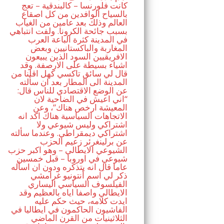
كانت فلورنسا – كالبندقية – تعج
بالسياح الوافدين من كل اصقاع
العالم وذلك بعد عامين من الغياب
بسبب جائحة الكرونا. ولفت انتباهي
في المدينة كثرة الباعة العرب
المغاربة والباكستانيين وبعض
الافريقيين السود الذين يبيعون
اشياء بسيطة على الارصفة. وقد
قال لي سائق تاكسي كهل اقلنا من
المدينة الى المطار بعد ان سألته
عن الوضع الاقتصادي للناس قال:
“اني اعيش في الضاحية لان
المعيشة ارخص هناك”، وعن
الاتجاهات السياسية هناك اكد انه
اشتراكي وليس شيوعي ولا
اشتراكي ديمقراطي. وعندما سألته
عن برلينغرئر زعيم الحزب
الشيوعي الايطالي – وهو اكبر حزب
شيوعي في اوروبا – قبل خمسين
عاما قال انه يتذكره ودون ان اسأله
ذكر لي اسم أنتونيو غرامشي
الفيلسوف السياسي اليساري
الايطالي واصفا اياه بالعظيم وقد
ايدت كلامه، حيث حكم عليه
الفاشيون الحاكمون في ايطاليا في
الثلاثينيات من القرن الماضي