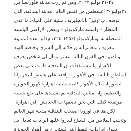
٢٧-٣١ يوليو ٢٠٢٢، ومن ثم زرت مدينة فلورنسا من
٣١يوليو -٣ اغسطس من نفس العام . مدينة البندقية، التي
توصف ب”ونيز” بالانجليزية ، مبنية على المياه، ما عدى
المطار – واسمه ماركوبولو – وبعض الاراضي اليابسة
المتصلة به. وماركوبولو (١٢٥٤-١٣٢٤م) ابن هذه المدينة
معروف بمغامراته ورحلاته الى الشرق وخاصة الهند
والصين في القرن الثالث عشر. وقال لي شخص يعرف
الأهوار والمستنقعات ان البندقية قامت على بعض
المناطق اليابسة في الأهوار الواقعة على هامش البحر وانا
اتصور ان تلك الأهوار كانت تشابه اهوارنا كهور الحويزة
والعظيم، وان مباني البندقية تم تشييدها على بقع يابسة
مرتفعة كتلك التي نحن نصفها ب”الجبايش” في اهوارنا،
لكن هنا في اوروبا اصبحت البندقية مدينة تبهر العالم
وتجلب الملايين من السياح ليدروا عليها ايرادات تعادل بل
تفوق ايرادات النفط التي يُستخرج من أهوار الحويزة