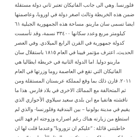
فلورنسا. وهي الى جانب الفاتيكان تعتبر ثاني دولة مستقلة
ضمن هذه الخريطة وثالث اصغر دولة في اوروبا، وعاصمتها
ايضا تسمى سان مارينو. مساحة هذه الجمهورية الجبلية ٦١
كيلومتر مربع وعدد سكانها ٣٣٤٠٠ نسمة، وقد تأسست
كدولة جمهورية في القرن الرابع الميلادي. وفي العصر
الحديث، اعترف مؤتمر فيينا في العام ١٨١٥ باستقلال سان
مارينو دوليا. اما الدولة الثانية في خريطة ايطاليا هي
الفاتيكان التي تقع في العاصمة روما وزرتها في العام
٢٠١١. قارن ذلك بما وقع لمملكة عربستان المستقلة ومن
ثم المتحالفة مع الممالك الاخرى في بلاد فارس. هذا ما
ناقشته هاتفيا مع ابن بلدي سعيد سيلاوي الأحوازي الذي
يقيم في مدينة بولونيا – بين البندقية وفلورنسا- والذي لم
استطع من زيارته هناك رغم اصراره وزوجته ام فهد التي
خاطبتني قائلة : “عليكم ان تزورونا” وعندما قلت لها ان