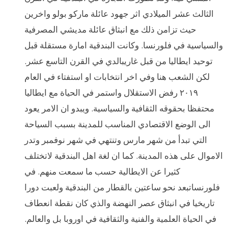
الثالث عشر الميلادي اثر جهود عائلة ماركو بولو واخرين
حيث تزامن ذلك مع انبثاق عائلة مديشي المصرفية
والسياسية في فلورنسا. وكانت البندقية امارة مستقلة قبل
توحيد ايطاليا من قبل غاريبالدي في القرن التاسع عشر.
لكن الشعب هنا وفي اخر انتخابات او استفتاء في العام
٢٠١٩ رفض الاستقلال واستمر في الحياة مع ايطاليا
محتفظا بحقوقه الثقافية والسياسية. ويبدو ان الامر يعود
الى الوضع الاقتصادي المناسب للمدينة بسبب السياحة
التي تبدأ من شهر مارس وتنتهي في شهر نوفمبر وتدر
الاموال على هذه المدينة. كما ان لغة اهل البندقية لاتختلف
كثيرا عن الايطالية حسب ما سمعت منهم. في
فلورنساتبعد نحو ساعتين بالقطار من البندقية ولعبت دورا
تاريخيا في انبثاق عصر النهضة والذي كان نقطة انعطاف
في الحياة العلمية والفنية والثقافية في اوروبا بل والعالم.