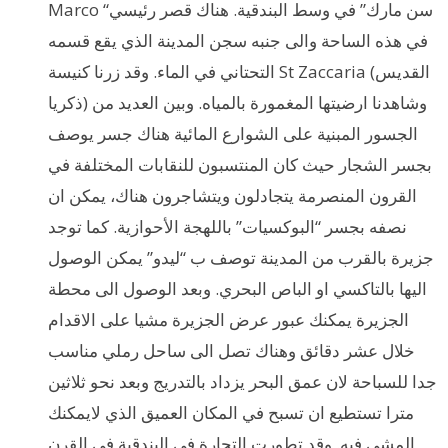
Marco “سن مارك” في وسط البندقية. هناك قصر رئيسي
في هذه الساحة والى جنبه سجن المدينة الذي يقع قسمه
التحتاني في الماء. وقد زرنا كنيسة St Zaccaria (القديس
ذكريا) وشاهدنا ارضيتها المغمورة بالمياه. وبين العديد من
الجسور المبنية على الشوارع المائية هناك جسر يوصف
بجسر الشجار حيث كان المنتسبون للنقابات المختلفة في
القرون المنصرمة يتجادلون ويتشاجرون هناك، يمكن ان
نصفه بجسر “البوكسيات” باللهجة الأحوازية. كما توجد
جزيرة بالقرب من المدينة توصف ب “ليدو” يمكن الوصول
اليها بالتاكسي او الباص البحري. وبعد الوصول الى محطة
الجزيرة يمكنك عبور عرض الجزيرة مشيا على الاقدام
خلال عشر دقائق وهناك تصل الى ساحل رملي مناسب
جدا للسباحة لان عمق البحر يزداد بالتدريج وبعد نحو ثلاثين
مترا تستطيع ان تسبح في المكان العميق الذي لايمكنك
المشي فيه. وقد تطورت التجارة في البندقية في القرن