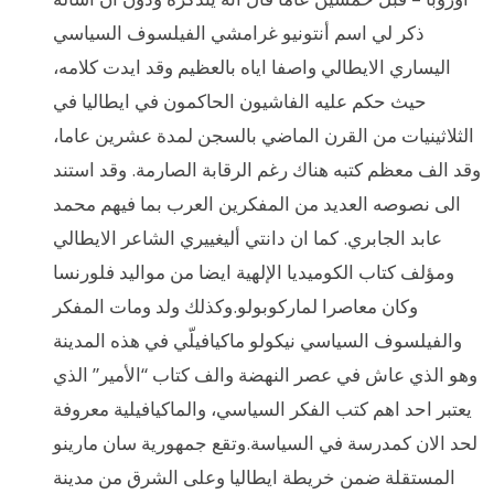
ذكر لي اسم أنتونيو غرامشي الفيلسوف السياسي
اليساري الايطالي واصفا اياه بالعظيم وقد ايدت كلامه،
حيث حكم عليه الفاشيون الحاكمون في ايطاليا في
الثلاثينيات من القرن الماضي بالسجن لمدة عشرين عاما،
وقد الف معظم كتبه هناك رغم الرقابة الصارمة. وقد استند
الى نصوصه العديد من المفكرين العرب بما فيهم محمد
عابد الجابري. كما ان دانتي أليغييري الشاعر الايطالي
ومؤلف كتاب الكوميديا الإلهية ايضا من مواليد فلورنسا
وكان معاصرا لماركوبولو.وكذلك ولد ومات المفكر
والفيلسوف السياسي نيكولو ماكيافيلّي في هذه المدينة
وهو الذي عاش في عصر النهضة والف كتاب “الأمير” الذي
يعتبر احد اهم كتب الفكر السياسي، والماكيافيلية معروفة
لحد الان كمدرسة في السياسة.وتقع جمهورية سان مارينو
المستقلة ضمن خريطة ايطاليا وعلى الشرق من مدينة