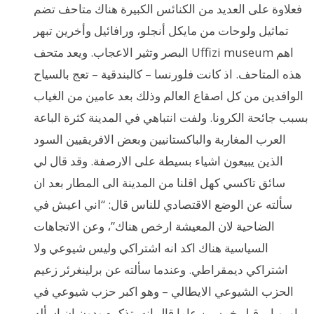
فعلاوة على العديد من الكنائس الكبيرة هناك متاحف تضم
تماثيل ولوحات من مايكل أنجلو، ورافائيل وأخرين تبهر
البصر وتثير الاعجاب. ويعد متحف Uffizi museum اهم
هذه المتاحف. اذ كانت فلورنسا – كالبندقية – تعج بالسياح
الوافدين من كل اصقاع العالم وذلك بعد عامين من الغياب
بسبب جائحة الكرونا. ولفت انتباهي في المدينة كثرة الباعة
العرب المغاربة والباكستانيين وبعض الافريقيين السود
الذين يبيعون اشياء بسيطة على الارصفة. وقد قال لي
سائق تاكسي كهل اقلنا من المدينة الى المطار بعد ان
سألته عن الوضع الاقتصادي للناس قال: “اني اعيش في
الضاحية لان المعيشة ارخص هناك”، وعن الاتجاهات
السياسية هناك اكد انه اشتراكي وليس شيوعي ولا
اشتراكي ديمقراطي. وعندما سألته عن برلينغرئر زعيم
الحزب الشيوعي الايطالي – وهو اكبر حزب شيوعي في
اوروبا – قبل خمسين عاما قال انه يتذكره ودون ان اسأله