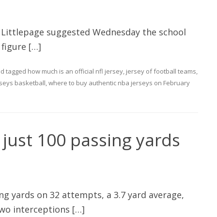
FL. Littlepage suggested Wednesday the school
 figure […]
d tagged
how much is an official nfl jersey
,
jersey of football teams
,
rseys basketball
,
where to buy authentic nba jerseys
on
February
just 100 passing yards
ng yards on 32 attempts, a 3.7 yard average,
wo interceptions […]