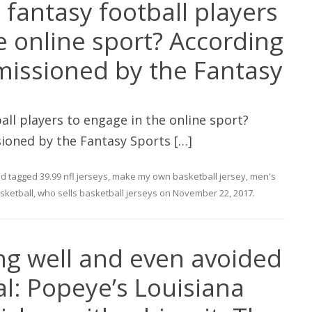
fantasy football players
e online sport? According
missioned by the Fantasy
ll players to engage in the online sport?
ioned by the Fantasy Sports […]
d tagged
39.99 nfl jerseys
,
make my own basketball jersey
,
men's
sketball
,
who sells basketball jerseys
on
November 22, 2017
.
ng well and even avoided
l: Popeye’s Louisiana