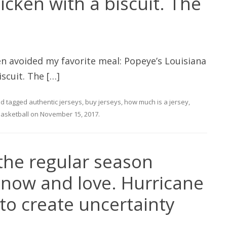
icken with a biscuit. The
en avoided my favorite meal: Popeye’s Louisiana
iscuit. The […]
d tagged
authentic jerseys
,
buy jerseys
,
how much is a jersey
,
basketball
on
November 15, 2017
.
t the regular season
 know and love. Hurricane
to create uncertainty