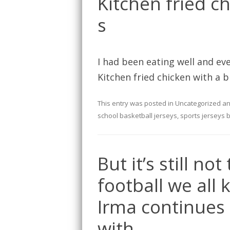
Kitchen fried ch
s
I had been eating well and ev
Kitchen fried chicken with a b
This entry was posted in
Uncategorized
an
school basketball jerseys
,
sports jerseys 
But it’s still no
football we all
Irma continues 
with