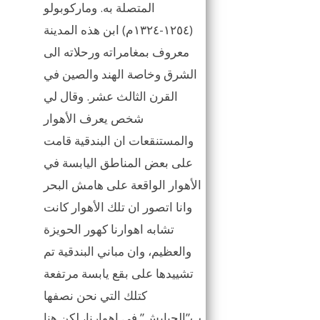
المتصلة به. وماركوبولو
(١٢٥٤-١٣٢٤م) ابن هذه المدينة
معروف بمغامراته ورحلاته الى
الشرق وخاصة الهند والصين في
القرن الثالث عشر. وقال لي
شخص يعرف الأهوار
والمستنقعات ان البندقية قامت
على بعض المناطق اليابسة في
الأهوار الواقعة على هامش البحر
وانا اتصور ان تلك الأهوار كانت
تشابه اهوارنا كهور الحويزة
والعظيم، وان مباني البندقية تم
تشييدها على بقع يابسة مرتفعة
كتلك التي نحن نصفها
ب”الجبايش” في اهوارنا، لكن هنا