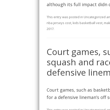
although its full impact didn
This entry was posted in
Uncategorized
an
nba jerseys cost
,
kids basketball vest
,
mak
2017
.
Court games, su
squash and racq
defensive linem
Court games, such as basketba
for a defensive lineman’s off
This entry was posted in
Uncategorized
an