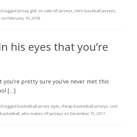
d tagged
jersey grill
,
on sale nfl jerseys
,
retro baseball jerseys
,
s
on
February 10, 2018
.
in his eyes that you’re
at you’re pretty sure you’ve never met this
ol […]
d tagged
basketball jersey style
,
cheap basketball jerseys
,
cool
 basketball
,
who makes nfl jerseys
on
December 15, 2017
.