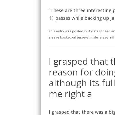
“These are three interesting 
11 passes while backing up J
This entry was posted in
Uncategorized
an
sleeve basketball jerseys
,
male jersey
,
nfl
I grasped that 
reason for doin
although its fu
me right a
I grasped that there was a bi