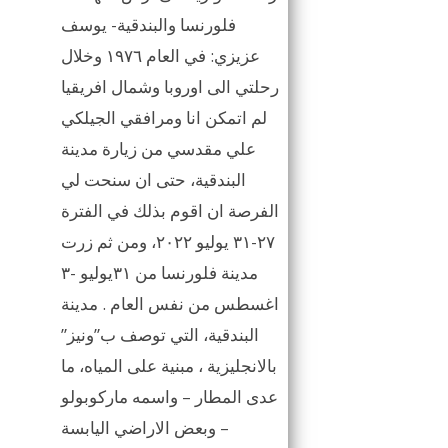
فلورنسا والبندقية- يوسف
عزيزي: في العام ١٩٧٦ وخلال
رحلتي الى اوروبا وشمال افريقيا
لم اتمكن انا ومرافقي الجيلكي
علي مقدسي من زيارة مدينة
البندقية، حتى ان سنحت لي
الفرصة ان اقوم بذلك في الفترة
٢٧-٣١ يوليو ٢٠٢٢، ومن ثم زرت
مدينة فلورنسا من ٣١يوليو -٣
اغسطس من نفس العام . مدينة
البندقية، التي توصف ب”ونيز”
بالانجليزية ، مبنية على المياه، ما
عدى المطار – واسمه ماركوبولو
– وبعض الاراضي اليابسة