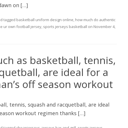
 dawn on […]
d tagged
basketball uniform design online
,
how much do authentic
e ur own football jersey
,
sports jerseys basketball
on
November 4,
ch as basketball, tennis,
uetball, are ideal for a
an’s off season workout
ll, tennis, squash and racquetball, are ideal
 season workout regimen thanks […]
d tagged
cheapjerseys
,
jerseys bar and grill
,
sports jerseys