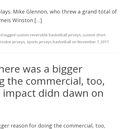
plays. Mike Glennon, who threw a grand total of
ameis Winston […]
d tagged
custom reversible basketball jerseys
,
custom short
 rookie jerseys
,
sports jerseys basketball
on
November 7, 2017
.
there was a bigger
g the commercial, too,
ll impact didn dawn on
gger reason for doing the commercial, too,