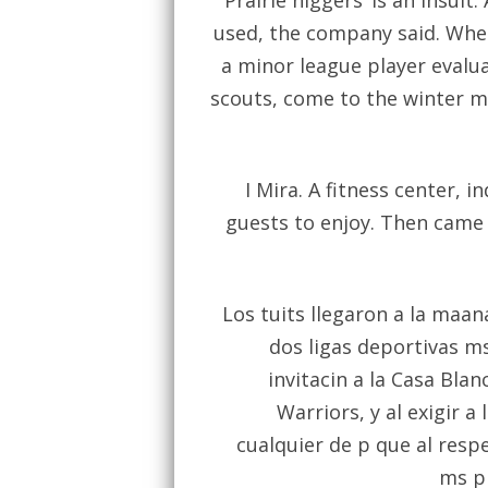
‘Prairie niggers’ is an insu
used, the company said. Whet
a minor league player evalu
scouts, come to the winter m
I Mira. A fitness center, 
guests to enjoy. Then came
Los tuits llegaron a la maa
dos ligas deportivas m
invitacin a la Casa Bla
Warriors, y al exigir a
cualquier de p que al res
ms pr