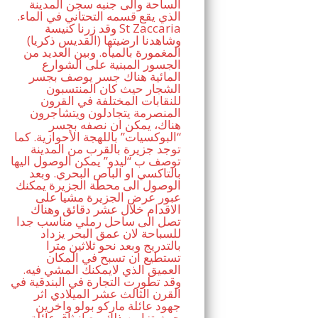
الساحة والى جنبه سجن المدينة
الذي يقع قسمه التحتاني في الماء.
وقد زرنا كنيسة St Zaccaria
(القديس ذكريا) وشاهدنا ارضيتها
المغمورة بالمياه. وبين العديد من
الجسور المبنية على الشوارع
المائية هناك جسر يوصف بجسر
الشجار حيث كان المنتسبون
للنقابات المختلفة في القرون
المنصرمة يتجادلون ويتشاجرون
هناك، يمكن ان نصفه بجسر
“البوكسيات” باللهجة الأحوازية. كما
توجد جزيرة بالقرب من المدينة
توصف ب “ليدو” يمكن الوصول اليها
بالتاكسي او الباص البحري. وبعد
الوصول الى محطة الجزيرة يمكنك
عبور عرض الجزيرة مشيا على
الاقدام خلال عشر دقائق وهناك
تصل الى ساحل رملي مناسب جدا
للسباحة لان عمق البحر يزداد
بالتدريج وبعد نحو ثلاثين مترا
تستطيع ان تسبح في المكان
العميق الذي لايمكنك المشي فيه.
وقد تطورت التجارة في البندقية في
القرن الثالث عشر الميلادي اثر
جهود عائلة ماركو بولو واخرين
حيث تزامن ذلك مع انبثاق عائلة