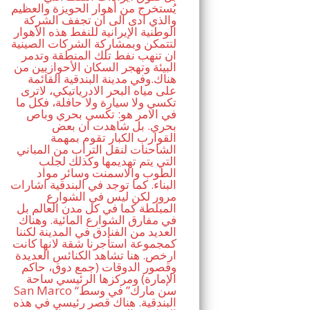
يُستخرج من أهوار الحويزة والعظيم
والذي ادى الى ان تجفف الشركة
الوطنية الإيرانية للنفط هذه الأهوار
لتتمكن وبمشاركة الشركات الصينية
ان تنهب نفط تلك المنطقة وتدمر
البيئة وتهجر السكان الأحوازيين من
هناك.وفي مدينة البندقية القائمة
على مياه البحر الادرياتيكي، لاترى
تكسي ولا سيارة ولا حافلة، فكل ما
في الامر هو: تكسي بحري وباص
بحري. بل شاهدت ان بعض
القوارب الكبار تقوم بمهمة
الشاحنات لنقل التراب من المباني
التي يتم تهديمها وكذلك لجلب
الطوب والاسمنت وسائر مواد
البناء. كما توجد في البندقية اشارات
مرور لكن ليس في الشوارع
المبلطة كما في كل مدن العالم بل
في مفارق الشوارع المائية. وهناك
العديد من الفنادق في المدينة لكننا
كمجموعة استأجرنا شقة لانها كانت
ارخص. هنا تشاهد الكنائس العديدة
وقصور الدوقات (جمع دوق، حاكم
الإمارة) ومركزها الرئيسي ساحة
San Marco “سن مارك” في وسط
البندقية. هناك قصر رئيسي في هذه