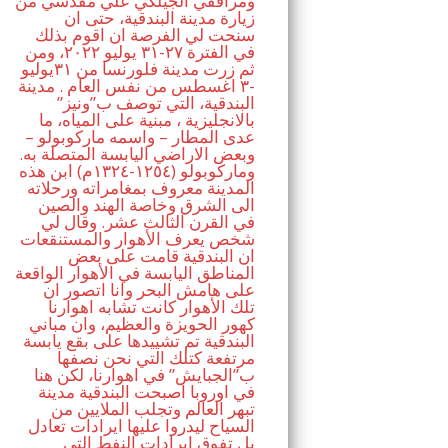
ومرافقي الجيلكي علي مقدسي من
زيارة مدينة البندقية، حتى ان
سنحت لي الفرصة ان اقوم بذلك
في الفترة ٢٧-٣١ يوليو ٢٠٢٢، ومن
ثم زرت مدينة فلورنسا من ٣١يوليو
-٣ اغسطس من نفس العام . مدينة
البندقية، التي توصف ب”ونيز”
بالانجليزية ، مبنية على المياه، ما
عدى المطار – واسمه ماركوبولو –
وبعض الاراضي اليابسة المتصلة به.
وماركوبولو (١٢٥٤-١٣٢٤م) ابن هذه
المدينة معروف بمغامراته ورحلاته
الى الشرق وخاصة الهند والصين
في القرن الثالث عشر. وقال لي
شخص يعرف الأهوار والمستنقعات
ان البندقية قامت على بعض
المناطق اليابسة في الأهوار الواقعة
على هامش البحر وانا اتصور ان
تلك الأهوار كانت تشابه اهوارنا
كهور الحويزة والعظيم، وان مباني
البندقية تم تشييدها على بقع يابسة
مرتفعة كتلك التي نحن نصفها
ب”الجبايش” في اهوارنا، لكن هنا
في اوروبا اصبحت البندقية مدينة
تبهر العالم وتجلب الملايين من
السياح ليدروا عليها ايرادات تعادل
بل تفوق ايرادات النفط التي