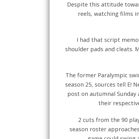
Despite this attitude towa
reels, watching films 
I had that script memo
shoulder pads and cleats. M
The former Paralympic swi
season 25, sources tell E!
post on autumnal Sunday a
their respecti
2 cuts from the 90 pla
season roster approaches,
game could swing a