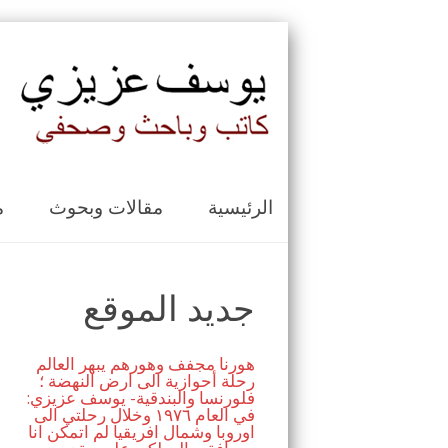
الرئيسية
مقالات وبحوث
م
جديد الموقع
هورنا مجفف وهورهم يبهر العالم
رحلة أحوازية الى ارض النهضة ؛
فلورنسا والبندقية- يوسف عزيزي:
في العام ١٩٧٦ وخلال رحلتي الى
اوروبا وشمال افريقيا لم اتمكن انا