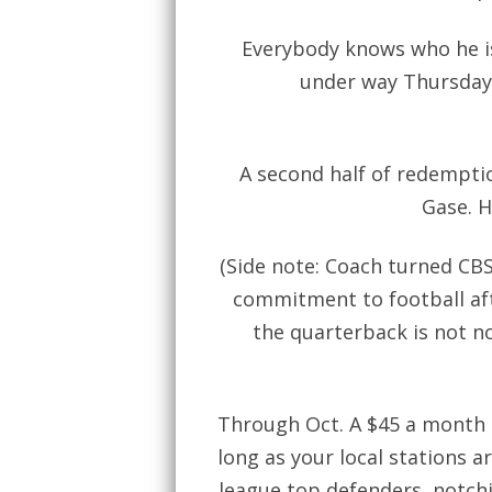
Everybody knows who he is 
under way Thursday a
A second half of redempti
Gase. H
(Side note: Coach turned CBS
commitment to football aft
the quarterback is not n
Through Oct. A $45 a month s
long as your local stations a
league top defenders, notchi