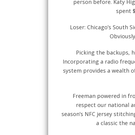
person before. Katy Hig
spent $
Loser: Chicago’s South Sid
Obviously
Picking the backups, h
Incorporating a radio frequ
system provides a wealth o
Freeman powered in from 
respect our national a
season’s NFC jersey stitchin
a classic the n