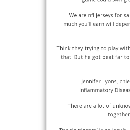
We are nfl jerseys for s
much you’ll earn will depe
Think they trying to play wit
that. But he got beat far 
Jennifer Lyons, chie
Inflammatory Disea
There are a lot of unknow
together 