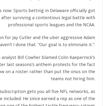
now. Sports betting in Delaware officially got
fter surviving a contentious legal battle with
professional sports leagues and the NCAA.
on for Jay Cutler and the uber aggressive Adam
aven’t I done that. “Our goal is to eliminate it.”.
 analyst Bill Cowher blamed Colin Kaepernick’s
er last seasons’s anthem protests for the fact
ow on a roster rather than put the onus on the
teams not hiring him.
ubscription gets you all five NFL networks, as
re included. He since earned a rep as one of the
ng one of the highest tackle frequency ratings