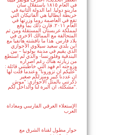
في العام ١٨١٥ باستقلال سان
مارينو دوليا. اما الدولة الثانية في
خريطة ايطاليا هي الفاتيكان التي
تقع في العاصمة روما وزرتها في
العام ٢٠١١. قارن ذلك بما وقع
لمملكة عربستان المستقلة ومن ثم
المتحالفة مع الممالك الاخرى في
بلاد فارس. هذا ما ناقشته هاتفيا مع
ابن بلدي سعيد سيلاوي الأحوازي
الذي يقيم في مدينة بولونيا – بين
البندقية وفلورنسا- والذي لم استطع
من زيارته هناك رغم اصراره
وزوجته ام فهد التي خاطبتني قائلة :
“عليكم ان تزورونا” وعندما قلت لها
ان عددنا كبير ومنزلكم صغير
ذكرتني بالمثل الأحوازي: “موش
مشكلة، ان البرة لنا والداخل لكم”.
الإستعلاء العرقي الفارسي ومعاداة
العرب
حوار مطول لقناة الشرق مع
يوسف عزيزي