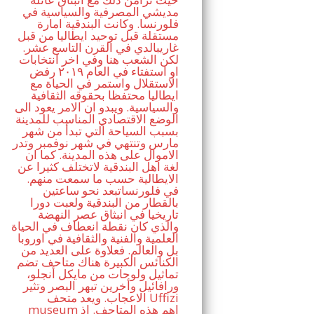
مديشي المصرفية والسياسية في
فلورنسا. وكانت البندقية امارة
مستقلة قبل توحيد ايطاليا من قبل
غاريبالدي في القرن التاسع عشر.
لكن الشعب هنا وفي اخر انتخابات
او استفتاء في العام ٢٠١٩ رفض
الاستقلال واستمر في الحياة مع
ايطاليا محتفظا بحقوقه الثقافية
والسياسية. ويبدو ان الامر يعود الى
الوضع الاقتصادي المناسب للمدينة
بسبب السياحة التي تبدأ من شهر
مارس وتنتهي في شهر نوفمبر وتدر
الاموال على هذه المدينة. كما ان
لغة اهل البندقية لاتختلف كثيرا عن
الايطالية حسب ما سمعت منهم.
في فلورنساتبعد نحو ساعتين
بالقطار من البندقية ولعبت دورا
تاريخيا في انبثاق عصر النهضة
والذي كان نقطة انعطاف في الحياة
العلمية والفنية والثقافية في اوروبا
بل والعالم. فعلاوة على العديد من
الكنائس الكبيرة هناك متاحف تضم
تماثيل ولوحات من مايكل أنجلو،
ورافائيل وأخرين تبهر البصر وتثير
الاعجاب. ويعد متحف Uffizi
museum اهم هذه المتاحف. اذ