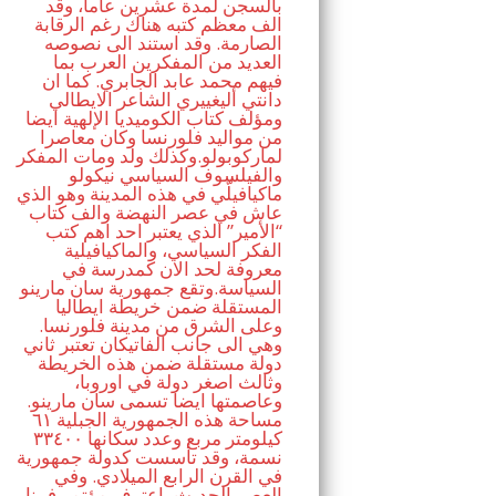
بالسجن لمدة عشرين عاما، وقد
الف معظم كتبه هناك رغم الرقابة
الصارمة. وقد استند الى نصوصه
العديد من المفكرين العرب بما
فيهم محمد عابد الجابري. كما ان
دانتي أليغييري الشاعر الايطالي
ومؤلف كتاب الكوميديا الإلهية ايضا
من مواليد فلورنسا وكان معاصرا
لماركوبولو.وكذلك ولد ومات المفكر
والفيلسوف السياسي نيكولو
ماكيافيلّي في هذه المدينة وهو الذي
عاش في عصر النهضة والف كتاب
“الأمير” الذي يعتبر احد اهم كتب
الفكر السياسي، والماكيافيلية
معروفة لحد الان كمدرسة في
السياسة.وتقع جمهورية سان مارينو
المستقلة ضمن خريطة ايطاليا
وعلى الشرق من مدينة فلورنسا.
وهي الى جانب الفاتيكان تعتبر ثاني
دولة مستقلة ضمن هذه الخريطة
وثالث اصغر دولة في اوروبا،
وعاصمتها ايضا تسمى سان مارينو.
مساحة هذه الجمهورية الجبلية ٦١
كيلومتر مربع وعدد سكانها ٣٣٤٠٠
نسمة، وقد تأسست كدولة جمهورية
في القرن الرابع الميلادي. وفي
العصر الحديث، اعترف مؤتمر فيينا