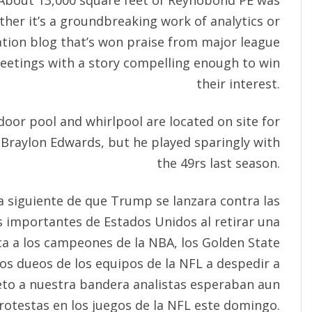
lt. About 13,000 square feet of Reynobond PE was
her it’s a groundbreaking work of analytics or
ation blog that’s won praise from major league
eetings with a story compelling enough to win
their interest.
indoor pool and whirlpool are located on site for
 Braylon Edwards, but he played sparingly with
the 49rs last season.
na siguiente de que Trump se lanzara contra las
s importantes de Estados Unidos al retirar una
nca a los campeones de la NBA, los Golden State
 los dueos de los equipos de la NFL a despedir a
peto a nuestra bandera analistas esperaban aun
otestas en los juegos de la NFL este domingo.