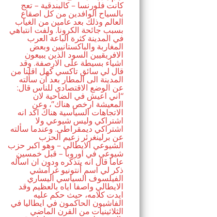
كانت فلورنسا – كالبندقية – تعج
بالسياح الوافدين من كل اصقاع
العالم وذلك بعد عامين من الغياب
بسبب جائحة الكرونا. ولفت انتباهي
في المدينة كثرة الباعة العرب
المغاربة والباكستانيين وبعض
الافريقيين السود الذين يبيعون
اشياء بسيطة على الارصفة. وقد
قال لي سائق تاكسي كهل اقلنا من
المدينة الى المطار بعد ان سألته
عن الوضع الاقتصادي للناس قال:
“اني اعيش في الضاحية لان
المعيشة ارخص هناك”، وعن
الاتجاهات السياسية هناك اكد انه
اشتراكي وليس شيوعي ولا
اشتراكي ديمقراطي. وعندما سألته
عن برلينغرئر زعيم الحزب
الشيوعي الايطالي – وهو اكبر حزب
شيوعي في اوروبا – قبل خمسين
عاما قال انه يتذكره ودون ان اسأله
ذكر لي اسم أنتونيو غرامشي
الفيلسوف السياسي اليساري
الايطالي واصفا اياه بالعظيم وقد
ايدت كلامه، حيث حكم عليه
الفاشيون الحاكمون في ايطاليا في
الثلاثينيات من القرن الماضي