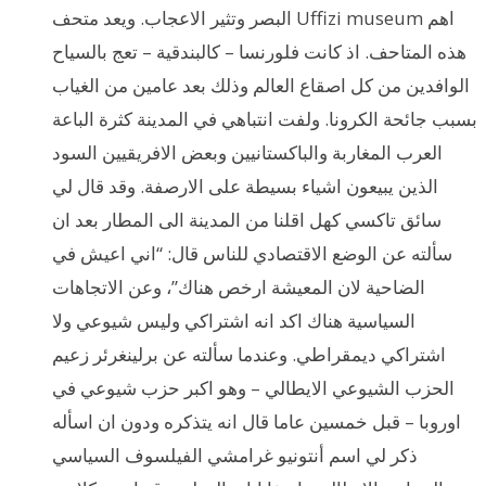
البصر وتثير الاعجاب. ويعد متحف Uffizi museum اهم
هذه المتاحف. اذ كانت فلورنسا – كالبندقية – تعج بالسياح
الوافدين من كل اصقاع العالم وذلك بعد عامين من الغياب
بسبب جائحة الكرونا. ولفت انتباهي في المدينة كثرة الباعة
العرب المغاربة والباكستانيين وبعض الافريقيين السود
الذين يبيعون اشياء بسيطة على الارصفة. وقد قال لي
سائق تاكسي كهل اقلنا من المدينة الى المطار بعد ان
سألته عن الوضع الاقتصادي للناس قال: “اني اعيش في
الضاحية لان المعيشة ارخص هناك”، وعن الاتجاهات
السياسية هناك اكد انه اشتراكي وليس شيوعي ولا
اشتراكي ديمقراطي. وعندما سألته عن برلينغرئر زعيم
الحزب الشيوعي الايطالي – وهو اكبر حزب شيوعي في
اوروبا – قبل خمسين عاما قال انه يتذكره ودون ان اسأله
ذكر لي اسم أنتونيو غرامشي الفيلسوف السياسي