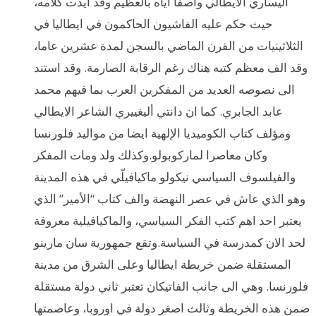
اليساري الايطالي واصفا اياه بالعظيم وقد ايدت كلامه،
حيث حكم عليه الفاشيون الحاكمون في ايطاليا في
الثلاثينيات من القرن الماضي بالسجن لمدة عشرين عاما،
وقد الف معظم كتبه هناك رغم الرقابة الصارمة. وقد استند
الى نصوصه العديد من المفكرين العرب بما فيهم محمد
عابد الجابري. كما ان دانتي أليغييري الشاعر الايطالي
ومؤلف كتاب الكوميديا الإلهية ايضا من مواليد فلورنسا
وكان معاصرا لماركوبولو.وكذلك ولد ومات المفكر
والفيلسوف السياسي نيكولو ماكيافيلّي في هذه المدينة
وهو الذي عاش في عصر النهضة والف كتاب “الأمير” الذي
يعتبر احد اهم كتب الفكر السياسي، والماكيافيلية معروفة
لحد الان كمدرسة في السياسة.وتقع جمهورية سان مارينو
المستقلة ضمن خريطة ايطاليا وعلى الشرق من مدينة
فلورنسا. وهي الى جانب الفاتيكان تعتبر ثاني دولة مستقلة
ضمن هذه الخريطة وثالث اصغر دولة في اوروبا، وعاصمتها