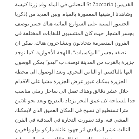
التحتاني في الماء. وقد زرنا كنيسة St Zaccaria (القديس
ذكريا) وشاهدنا ارضيتها المغمورة بالمياه. وبين العديد من
الجسور المبنية على الشوارع المائية هناك جسر يوصف
بجسر الشجار حيث كان المنتسبون للنقابات المختلفة في
القرون المنصرمة يتجادلون ويتشاجرون هناك، يمكن ان
نصفه بجسر “البوكسيات” باللهجة الأحوازية. كما توجد
جزيرة بالقرب من المدينة توصف ب “ليدو” يمكن الوصول
اليها بالتاكسي او الباص البحري. وبعد الوصول الى محطة
الجزيرة يمكنك عبور عرض الجزيرة مشيا على الاقدام
خلال عشر دقائق وهناك تصل الى ساحل رملي مناسب
جدا للسباحة لان عمق البحر يزداد بالتدريج وبعد نحو ثلاثين
مترا تستطيع ان تسبح في المكان العميق الذي لايمكنك
المشي فيه. وقد تطورت التجارة في البندقية في القرن
الثالث عشر الميلادي اثر جهود عائلة ماركو بولو واخرين
حيث تزامن ذلك مع انبثاق عائلة مديشي المصرفية