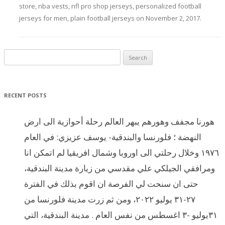
store
,
nba vests
,
nfl pro shop jerseys
,
personalized football
jerseys for men
,
plain football jerseys
on
November 2, 2017
.
Search for:
RECENT POSTS
هورنا مجفف وهورهم يبهر العالم رحلة أحوازية الى ارض
النهضة ؛ فلورنسا والبندقية- يوسف عزيزي: في العام
١٩٧٦ وخلال رحلتي الى اوروبا وشمال افريقيا لم اتمكن انا
ومرافقي الجيلكي علي مقدسي من زيارة مدينة البندقية،
حتى ان سنحت لي الفرصة ان اقوم بذلك في الفترة
٢٧-٣١ يوليو ٢٠٢٢، ومن ثم زرت مدينة فلورنسا من
٣١يوليو -٣ اغسطس من نفس العام . مدينة البندقية، التي