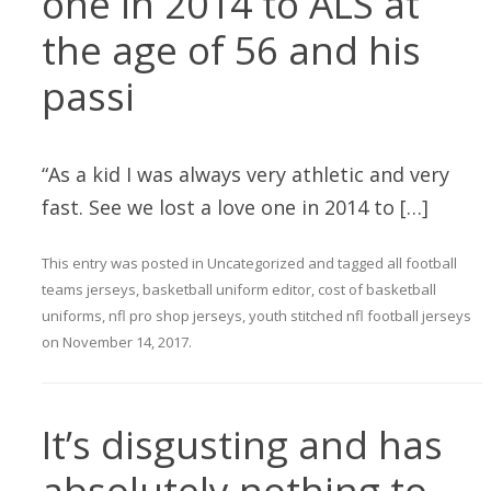
one in 2014 to ALS at
the age of 56 and his
passi
“As a kid I was always very athletic and very
fast. See we lost a love one in 2014 to […]
This entry was posted in
Uncategorized
and tagged
all football
teams jerseys
,
basketball uniform editor
,
cost of basketball
uniforms
,
nfl pro shop jerseys
,
youth stitched nfl football jerseys
on
November 14, 2017
.
It’s disgusting and has
absolutely nothing to