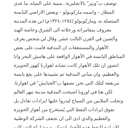
توصف ب”ونيز” بالانجليزية ، مبنية على المياه، ما عدى
المطار – واسمه ماركوبولو – وبعض الاراضي اليابسة
المتصلة به. وماركوبولو (١٢٥٤-١٣٢٤م) ابن هذه المدينة
معروف بمغامراته ورحلاته الى الشرق وخاصة الهند
والصين في القرن الثالث عشر. وقال لي شخص يعرف
الأهوار والمستنقعات ان البندقية قامت على بعض
المناطق اليابسة في الأهوار الواقعة على هامش البحر وانا
اتصور ان تلك الأهوار كانت تشابه اهوارنا كهور الحويزة
والعظيم، وان مباني البندقية تم تشييدها على بقع يابسة
مرتفعة كتلك التي نحن نصفها ب”الجبايش” في اهوارنا،
لكن هنا في اوروبا اصبحت البندقية مدينة تبهر العالم
وتجلب الملايين من السياح ليدروا عليها ايرادات تعادل بل
تفوق ايرادات النفط التي يُستخرج من أهوار الحويزة
والعظيم والذي ادى الى ان تجفف الشركة الوطنية
الإيرانية للنفط هذه الأهوار لتتمكن وبمشاركة الشركات