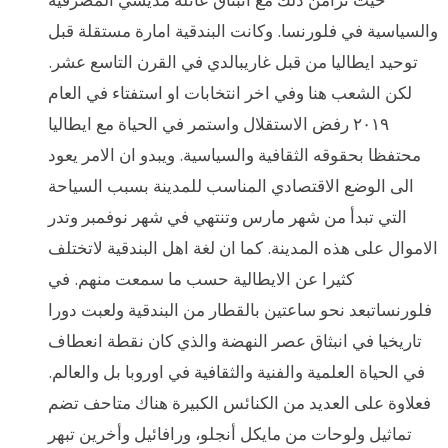
والسياسية في فلورنسا. وكانت البندقية امارة مستقلة قبل
توحيد ايطاليا من قبل غاريبالدي في القرن التاسع عشر.
لكن الشعب هنا وفي اخر انتخابات او استفتاء في العام
٢٠١٩ رفض الاستقلال واستمر في الحياة مع ايطاليا
محتفظا بحقوقه الثقافية والسياسية. ويبدو ان الامر يعود
الى الوضع الاقتصادي المناسب للمدينة بسبب السياحة
التي تبدأ من شهر مارس وتنتهي في شهر نوفمبر وتدر
الاموال على هذه المدينة. كما ان لغة اهل البندقية لاتختلف
كثيرا عن الايطالية حسب ما سمعت منهم. في
فلورنساتبعد نحو ساعتين بالقطار من البندقية ولعبت دورا
تاريخيا في انبثاق عصر النهضة والذي كان نقطة انعطاف
في الحياة العلمية والفنية والثقافية في اوروبا بل والعالم.
فعلاوة على العديد من الكنائس الكبيرة هناك متاحف تضم
تماثيل ولوحات من مايكل أنجلو، ورافائيل وأخرين تبهر