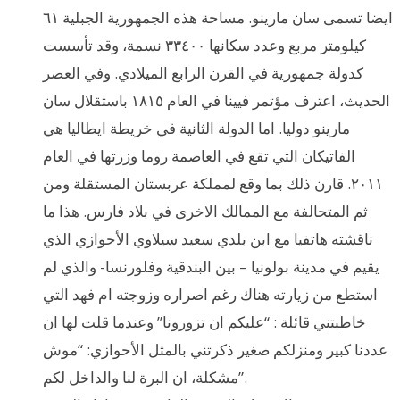
ايضا تسمى سان مارينو. مساحة هذه الجمهورية الجبلية ٦١
كيلومتر مربع وعدد سكانها ٣٣٤٠٠ نسمة، وقد تأسست
كدولة جمهورية في القرن الرابع الميلادي. وفي العصر
الحديث، اعترف مؤتمر فيينا في العام ١٨١٥ باستقلال سان
مارينو دوليا. اما الدولة الثانية في خريطة ايطاليا هي
الفاتيكان التي تقع في العاصمة روما وزرتها في العام
٢٠١١. قارن ذلك بما وقع لمملكة عربستان المستقلة ومن
ثم المتحالفة مع الممالك الاخرى في بلاد فارس. هذا ما
ناقشته هاتفيا مع ابن بلدي سعيد سيلاوي الأحوازي الذي
يقيم في مدينة بولونيا – بين البندقية وفلورنسا- والذي لم
استطع من زيارته هناك رغم اصراره وزوجته ام فهد التي
خاطبتني قائلة : “عليكم ان تزورونا” وعندما قلت لها ان
عددنا كبير ومنزلكم صغير ذكرتني بالمثل الأحوازي: “موش
مشكلة، ان البرة لنا والداخل لكم”.