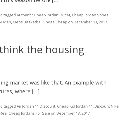
 this season before […]
d tagged
Authentic Cheap Jordan Outlet
,
Cheap Jordan Shoes
or Men
,
Mens Basketball Shoes Cheap
on
December 13, 2017
.
think the housing
ing market was like that. An example with
ures, where […]
d tagged
Air Jordan 11 Discount
,
Cheap Kid Jordan 11
,
Discount Nike
Real Cheap Jordans For Sale
on
December 13, 2017
.