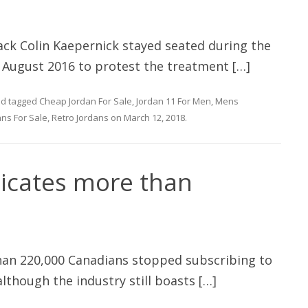
ack Colin Kaepernick stayed seated during the
 August 2016 to protest the treatment […]
d tagged
Cheap Jordan For Sale
,
Jordan 11 For Men
,
Mens
ns For Sale
,
Retro Jordans
on
March 12, 2018
.
dicates more than
han 220,000 Canadians stopped subscribing to
 although the industry still boasts […]