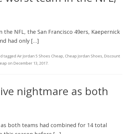
n the NFL, the San Francisco 49ers, Kaepernick
nd had only […]
d tagged
Air Jordan 5 Shoes Cheap
,
Cheap Jordan Shoes
,
Discount
heap
on
December 13, 2017
.
sive nightmare as both
e as both teams had combined for 14 total