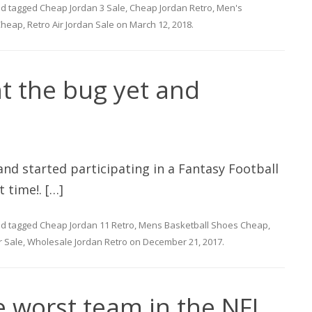
d tagged
Cheap Jordan 3 Sale
,
Cheap Jordan Retro
,
Men's
Cheap
,
Retro Air Jordan Sale
on
March 12, 2018
.
t the bug yet and
nd started participating in a Fantasy Football
 time!. […]
d tagged
Cheap Jordan 11 Retro
,
Mens Basketball Shoes Cheap
,
r Sale
,
Wholesale Jordan Retro
on
December 21, 2017
.
 worst team in the NFL,