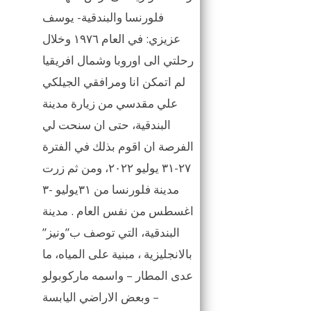
فلورنسا والبندقية- يوسف
عزيزي: في العام ١٩٧٦ وخلال
رحلتي الى اوروبا وشمال افريقيا
لم اتمكن انا ومرافقي الجيلكي
علي مقدسي من زيارة مدينة
البندقية، حتى ان سنحت لي
الفرصة ان اقوم بذلك في الفترة
٢٧-٣١ يوليو ٢٠٢٢، ومن ثم زرت
مدينة فلورنسا من ٣١يوليو -٣
اغسطس من نفس العام . مدينة
البندقية، التي توصف ب”ونيز”
بالانجليزية ، مبنية على المياه، ما
عدى المطار – واسمه ماركوبولو
– وبعض الاراضي اليابسة