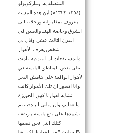
المتصلة به. وماركوبولو
(١٢٥٤-١٣٢٤م) ابن هذه المدينة
معروف بمغامراته ورحلاته الى
الشرق وخاصة الهند والصين في
القرن الثالث عشر. وقال لي
شخص يعرف الأهوار
والمستنقعات ان البندقية قامت
على بعض المناطق اليابسة في
الأهوار الواقعة على هامش البحر
وانا اتصور ان تلك الأهوار كانت
تشابه اهوارنا كهور الحويزة
والعظيم، وان مباني البندقية تم
تشييدها على بقع يابسة مرتفعة
كتلك التي نحن نصفها
ب”الجبايش” في اهوارنا، لكن هنا