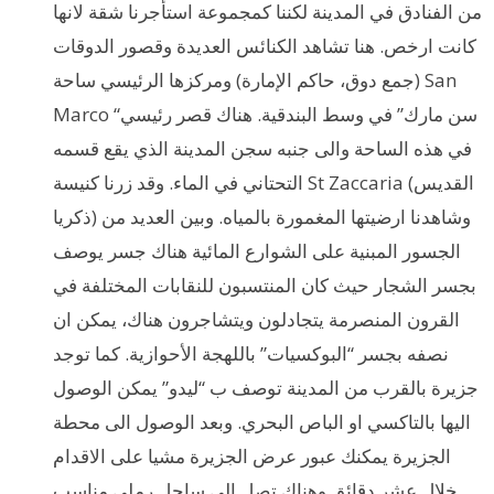
من الفنادق في المدينة لكننا كمجموعة استأجرنا شقة لانها
كانت ارخص. هنا تشاهد الكنائس العديدة وقصور الدوقات
(جمع دوق، حاكم الإمارة) ومركزها الرئيسي ساحة San
Marco “سن مارك” في وسط البندقية. هناك قصر رئيسي
في هذه الساحة والى جنبه سجن المدينة الذي يقع قسمه
التحتاني في الماء. وقد زرنا كنيسة St Zaccaria (القديس
ذكريا) وشاهدنا ارضيتها المغمورة بالمياه. وبين العديد من
الجسور المبنية على الشوارع المائية هناك جسر يوصف
بجسر الشجار حيث كان المنتسبون للنقابات المختلفة في
القرون المنصرمة يتجادلون ويتشاجرون هناك، يمكن ان
نصفه بجسر “البوكسيات” باللهجة الأحوازية. كما توجد
جزيرة بالقرب من المدينة توصف ب “ليدو” يمكن الوصول
اليها بالتاكسي او الباص البحري. وبعد الوصول الى محطة
الجزيرة يمكنك عبور عرض الجزيرة مشيا على الاقدام
خلال عشر دقائق وهناك تصل الى ساحل رملي مناسب