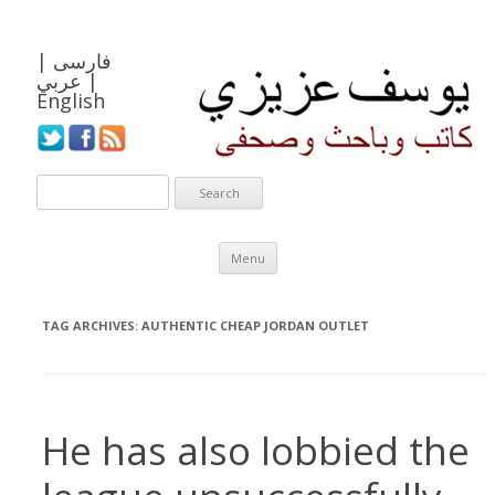
فارسی
|
|
عربي
English
Skip to content
Menu
TAG ARCHIVES:
AUTHENTIC CHEAP JORDAN OUTLET
He has also lobbied the