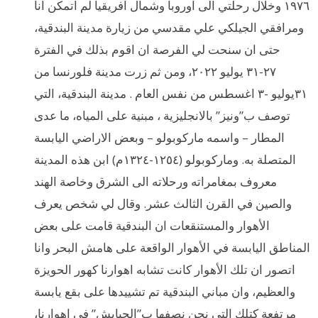
١٩٧٦ وخلال رحلتي الى اوروبا وشمال افريقيا لم اتمكن انا
ومرافقي الجيلكي علي مقدسي من زيارة مدينة البندقية،
حتى ان سنحت لي الفرصة ان اقوم بذلك في الفترة
٢٧-٣١ يوليو ٢٠٢٢، ومن ثم زرت مدينة فلورنسا من
٣١يوليو -٣ اغسطس من نفس العام . مدينة البندقية، التي
توصف ب”ونيز” بالانجليزية ، مبنية على المياه، ما عدى
المطار – واسمه ماركوبولو – وبعض الاراضي اليابسة
المتصلة به. وماركوبولو (١٢٥٤-١٣٢٤م) ابن هذه المدينة
معروف بمغامراته ورحلاته الى الشرق وخاصة الهند
والصين في القرن الثالث عشر. وقال لي شخص يعرف
الأهوار والمستنقعات ان البندقية قامت على بعض
المناطق اليابسة في الأهوار الواقعة على هامش البحر وانا
اتصور ان تلك الأهوار كانت تشابه اهوارنا كهور الحويزة
والعظيم، وان مباني البندقية تم تشييدها على بقع يابسة
مرتفعة كتلك التي نحن نصفها ب”الجبايش” في اهوارنا،