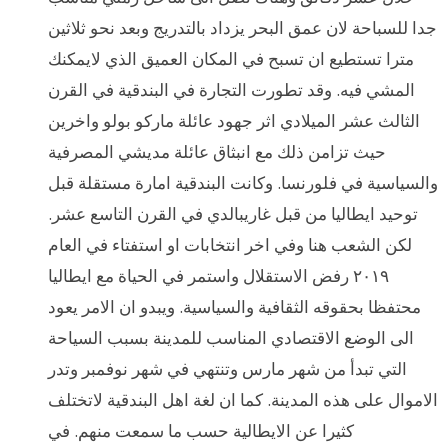
جدا للسباحة لان عمق البحر يزداد بالتدريج وبعد نحو ثلاثين
مترا تستطيع ان تسبح في المكان العميق الذي لايمكنك
المشي فيه. وقد تطورت التجارة في البندقية في القرن
الثالث عشر الميلادي اثر جهود عائلة ماركو بولو واخرين
حيث تزامن ذلك مع انبثاق عائلة مديشي المصرفية
والسياسية في فلورنسا. وكانت البندقية امارة مستقلة قبل
توحيد ايطاليا من قبل غاريبالدي في القرن التاسع عشر.
لكن الشعب هنا وفي اخر انتخابات او استفتاء في العام
٢٠١٩ رفض الاستقلال واستمر في الحياة مع ايطاليا
محتفظا بحقوقه الثقافية والسياسية. ويبدو ان الامر يعود
الى الوضع الاقتصادي المناسب للمدينة بسبب السياحة
التي تبدأ من شهر مارس وتنتهي في شهر نوفمبر وتدر
الاموال على هذه المدينة. كما ان لغة اهل البندقية لاتختلف
كثيرا عن الايطالية حسب ما سمعت منهم. في