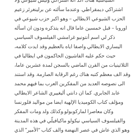
اشتراكي ديمقراطي. وعندما سألته عن برلينغرئر زعيم
الحزب الشيوعي الايطالي – وهو اكبر حزب شيوعي في
اوروبا – قبل خمسين عاما قال انه يتذكره ودون ان اسأله
ذكر لي اسم أنتونيو غرامشي الفيلسوف السياسي
اليساري الايطالي واصفا اياه بالعظيم وقد ايدت كلامه،
حيث حكم عليه الفاشيون الحاكمون في ايطاليا في
الثلاثينيات من القرن الماضي بالسجن لمدة عشرين عاما،
وقد الف معظم كتبه هناك رغم الرقابة الصارمة. وقد استند
الى نصوصه العديد من المفكرين العرب بما فيهم محمد
عابد الجابري. كما ان دانتي أليغييري الشاعر الايطالي
ومؤلف كتاب الكوميديا الإلهية ايضا من مواليد فلورنسا
وكان معاصرا لماركوبولو.وكذلك ولد ومات المفكر
والفيلسوف السياسي نيكولو ماكيافيلّي في هذه المدينة
وهو الذي عاش في عصر النهضة والف كتاب “الأمير” الذي