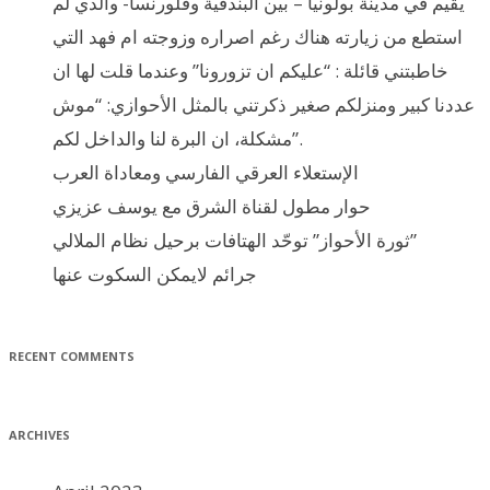
يقيم في مدينة بولونيا – بين البندقية وفلورنسا- والذي لم
استطع من زيارته هناك رغم اصراره وزوجته ام فهد التي
خاطبتني قائلة : “عليكم ان تزورونا” وعندما قلت لها ان
عددنا كبير ومنزلكم صغير ذكرتني بالمثل الأحوازي: “موش
مشكلة، ان البرة لنا والداخل لكم”.
الإستعلاء العرقي الفارسي ومعاداة العرب
حوار مطول لقناة الشرق مع يوسف عزيزي
ثورة الأحواز” توحّد الهتافات برحيل نظام الملالي”
جرائم لايمكن السكوت عنها
RECENT COMMENTS
ARCHIVES