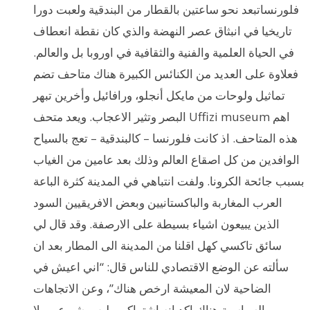
فلورنساتبعد نحو ساعتين بالقطار من البندقية ولعبت دورا
تاريخيا في انبثاق عصر النهضة والذي كان نقطة انعطاف
في الحياة العلمية والفنية والثقافية في اوروبا بل والعالم.
فعلاوة على العديد من الكنائس الكبيرة هناك متاحف تضم
تماثيل ولوحات من مايكل أنجلو، ورافائيل وأخرين تبهر
البصر وتثير الاعجاب. ويعد متحف Uffizi museum اهم
هذه المتاحف. اذ كانت فلورنسا – كالبندقية – تعج بالسياح
الوافدين من كل اصقاع العالم وذلك بعد عامين من الغياب
بسبب جائحة الكرونا. ولفت انتباهي في المدينة كثرة الباعة
العرب المغاربة والباكستانيين وبعض الافريقيين السود
الذين يبيعون اشياء بسيطة على الارصفة. وقد قال لي
سائق تاكسي كهل اقلنا من المدينة الى المطار بعد ان
سألته عن الوضع الاقتصادي للناس قال: “اني اعيش في
الضاحية لان المعيشة ارخص هناك”، وعن الاتجاهات
السياسية هناك اكد انه اشتراكي وليس شيوعي ولا