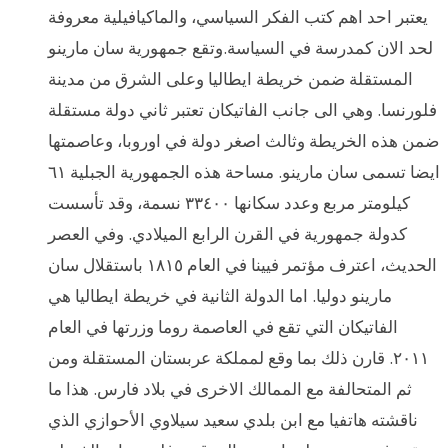
يعتبر احد اهم كتب الفكر السياسي، والماكيافيلية معروفة
لحد الان كمدرسة في السياسة.وتقع جمهورية سان مارينو
المستقلة ضمن خريطة ايطاليا وعلى الشرق من مدينة
فلورنسا. وهي الى جانب الفاتيكان تعتبر ثاني دولة مستقلة
ضمن هذه الخريطة وثالث اصغر دولة في اوروبا، وعاصمتها
ايضا تسمى سان مارينو. مساحة هذه الجمهورية الجبلية ٦١
كيلومتر مربع وعدد سكانها ٣٣٤٠٠ نسمة، وقد تأسست
كدولة جمهورية في القرن الرابع الميلادي. وفي العصر
الحديث، اعترف مؤتمر فيينا في العام ١٨١٥ باستقلال سان
مارينو دوليا. اما الدولة الثانية في خريطة ايطاليا هي
الفاتيكان التي تقع في العاصمة روما وزرتها في العام
٢٠١١. قارن ذلك بما وقع لمملكة عربستان المستقلة ومن
ثم المتحالفة مع الممالك الاخرى في بلاد فارس. هذا ما
ناقشته هاتفيا مع ابن بلدي سعيد سيلاوي الأحوازي الذي