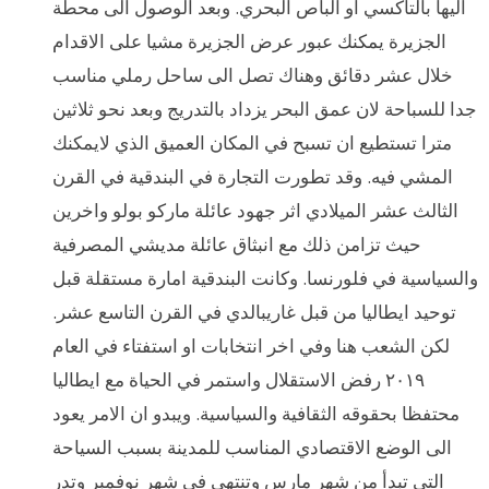
اليها بالتاكسي او الباص البحري. وبعد الوصول الى محطة
الجزيرة يمكنك عبور عرض الجزيرة مشيا على الاقدام
خلال عشر دقائق وهناك تصل الى ساحل رملي مناسب
جدا للسباحة لان عمق البحر يزداد بالتدريج وبعد نحو ثلاثين
مترا تستطيع ان تسبح في المكان العميق الذي لايمكنك
المشي فيه. وقد تطورت التجارة في البندقية في القرن
الثالث عشر الميلادي اثر جهود عائلة ماركو بولو واخرين
حيث تزامن ذلك مع انبثاق عائلة مديشي المصرفية
والسياسية في فلورنسا. وكانت البندقية امارة مستقلة قبل
توحيد ايطاليا من قبل غاريبالدي في القرن التاسع عشر.
لكن الشعب هنا وفي اخر انتخابات او استفتاء في العام
٢٠١٩ رفض الاستقلال واستمر في الحياة مع ايطاليا
محتفظا بحقوقه الثقافية والسياسية. ويبدو ان الامر يعود
الى الوضع الاقتصادي المناسب للمدينة بسبب السياحة
التي تبدأ من شهر مارس وتنتهي في شهر نوفمبر وتدر