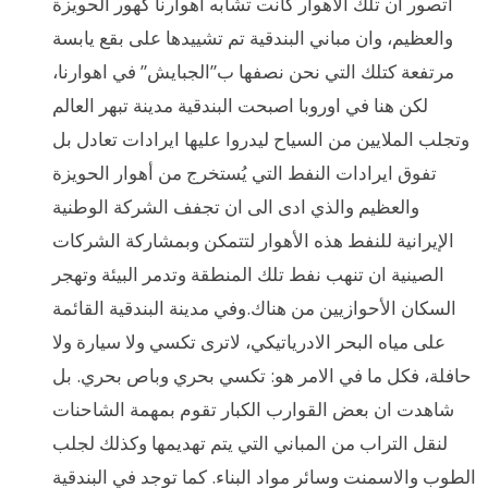
اتصور ان تلك الأهوار كانت تشابه اهوارنا كهور الحويزة
والعظيم، وان مباني البندقية تم تشييدها على بقع يابسة
مرتفعة كتلك التي نحن نصفها ب”الجبايش” في اهوارنا،
لكن هنا في اوروبا اصبحت البندقية مدينة تبهر العالم
وتجلب الملايين من السياح ليدروا عليها ايرادات تعادل بل
تفوق ايرادات النفط التي يُستخرج من أهوار الحويزة
والعظيم والذي ادى الى ان تجفف الشركة الوطنية
الإيرانية للنفط هذه الأهوار لتتمكن وبمشاركة الشركات
الصينية ان تنهب نفط تلك المنطقة وتدمر البيئة وتهجر
السكان الأحوازيين من هناك.وفي مدينة البندقية القائمة
على مياه البحر الادرياتيكي، لاترى تكسي ولا سيارة ولا
حافلة، فكل ما في الامر هو: تكسي بحري وباص بحري. بل
شاهدت ان بعض القوارب الكبار تقوم بمهمة الشاحنات
لنقل التراب من المباني التي يتم تهديمها وكذلك لجلب
الطوب والاسمنت وسائر مواد البناء. كما توجد في البندقية