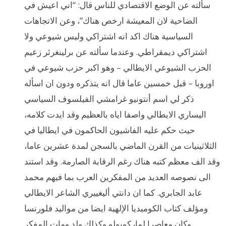
سألته عن الوضع الاقتصادي للناس قال: “اني اعيش في
الضاحية لان المعيشة ارخص هناك”، وعن الاتجاهات
السياسية هناك اكد انه اشتراكي وليس شيوعي ولا
اشتراكي ديمقراطي. وعندما سألته عن برلينغرئر زعيم
الحزب الشيوعي الايطالي – وهو اكبر حزب شيوعي في
اوروبا – قبل خمسين عاما قال انه يتذكره ودون ان اسأله
ذكر لي اسم أنتونيو غرامشي الفيلسوف السياسي
اليساري الايطالي واصفا اياه بالعظيم وقد ايدت كلامه،
حيث حكم عليه الفاشيون الحاكمون في ايطاليا في
الثلاثينيات من القرن الماضي بالسجن لمدة عشرين عاما،
وقد الف معظم كتبه هناك رغم الرقابة الصارمة. وقد استند
الى نصوصه العديد من المفكرين العرب بما فيهم محمد
عابد الجابري. كما ان دانتي أليغييري الشاعر الايطالي
ومؤلف كتاب الكوميديا الإلهية ايضا من مواليد فلورنسا
وكان معاصرا لماركوبولو.وكذلك ولد ومات المفكر