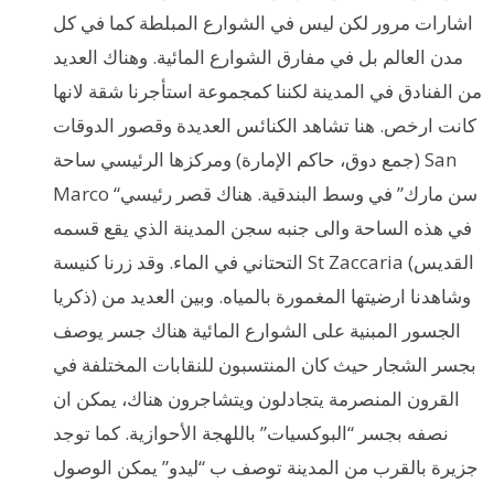
اشارات مرور لكن ليس في الشوارع المبلطة كما في كل
مدن العالم بل في مفارق الشوارع المائية. وهناك العديد
من الفنادق في المدينة لكننا كمجموعة استأجرنا شقة لانها
كانت ارخص. هنا تشاهد الكنائس العديدة وقصور الدوقات
(جمع دوق، حاكم الإمارة) ومركزها الرئيسي ساحة San
Marco “سن مارك” في وسط البندقية. هناك قصر رئيسي
في هذه الساحة والى جنبه سجن المدينة الذي يقع قسمه
التحتاني في الماء. وقد زرنا كنيسة St Zaccaria (القديس
ذكريا) وشاهدنا ارضيتها المغمورة بالمياه. وبين العديد من
الجسور المبنية على الشوارع المائية هناك جسر يوصف
بجسر الشجار حيث كان المنتسبون للنقابات المختلفة في
القرون المنصرمة يتجادلون ويتشاجرون هناك، يمكن ان
نصفه بجسر “البوكسيات” باللهجة الأحوازية. كما توجد
جزيرة بالقرب من المدينة توصف ب “ليدو” يمكن الوصول