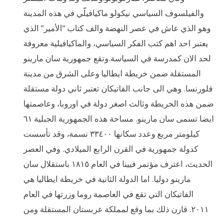
والفيلسوف السياسي نيكولو ماكيافيلّي في هذه المدينة
وهو الذي عاش في عصر النهضة والف كتاب “الأمير” الذي
يعتبر احد اهم كتب الفكر السياسي، والماكيافيلية معروفة
لحد الان كمدرسة في السياسة.وتقع جمهورية سان مارينو
المستقلة ضمن خريطة ايطاليا وعلى الشرق من مدينة
فلورنسا. وهي الى جانب الفاتيكان تعتبر ثاني دولة مستقلة
ضمن هذه الخريطة وثالث اصغر دولة في اوروبا، وعاصمتها
ايضا تسمى سان مارينو. مساحة هذه الجمهورية الجبلية ٦١
كيلومتر مربع وعدد سكانها ٣٣٤٠٠ نسمة، وقد تأسست
كدولة جمهورية في القرن الرابع الميلادي. وفي العصر
الحديث، اعترف مؤتمر فيينا في العام ١٨١٥ باستقلال سان
مارينو دوليا. اما الدولة الثانية في خريطة ايطاليا هي
الفاتيكان التي تقع في العاصمة روما وزرتها في العام
٢٠١١. قارن ذلك بما وقع لمملكة عربستان المستقلة ومن