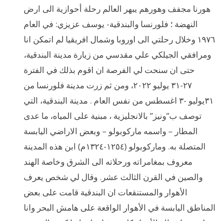
هورنا مجفف وهورهم يبهر العالم رحلة أحوازية الى ارض
النهضة ؛ فلورنسا والبندقية- يوسف عزيزي: في العام
١٩٧٦ وخلال رحلتي الى اوروبا وشمال افريقيا لم اتمكن انا
ومرافقي الجيلكي علي مقدسي من زيارة مدينة البندقية،
حتى ان سنحت لي الفرصة ان اقوم بذلك في الفترة
٢٧-٣١ يوليو ٢٠٢٢، ومن ثم زرت مدينة فلورنسا من
٣١يوليو -٣ اغسطس من نفس العام . مدينة البندقية، التي
توصف ب”ونيز” بالانجليزية ، مبنية على المياه، ما عدى
المطار – واسمه ماركوبولو – وبعض الاراضي اليابسة
المتصلة به. وماركوبولو (١٢٥٤-١٣٢٤م) ابن هذه المدينة
معروف بمغامراته ورحلاته الى الشرق وخاصة الهند
والصين في القرن الثالث عشر. وقال لي شخص يعرف
الأهوار والمستنقعات ان البندقية قامت على بعض
المناطق اليابسة في الأهوار الواقعة على هامش البحر وانا