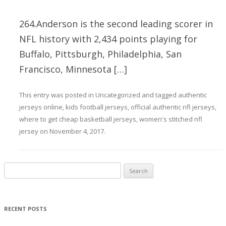
264.Anderson is the second leading scorer in
NFL history with 2,434 points playing for
Buffalo, Pittsburgh, Philadelphia, San
Francisco, Minnesota […]
This entry was posted in
Uncategorized
and tagged
authentic
jerseys online
,
kids football jerseys
,
official authentic nfl jerseys
,
where to get cheap basketball jerseys
,
women's stitched nfl
jersey
on
November 4, 2017
.
Search for:
RECENT POSTS