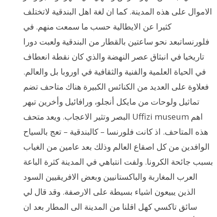
الاموال على هذه المدينة. كما ان لغة اهل البندقية لاتختلف
كثيرا عن الايطالية حسب ما سمعت منهم. في
فلورنساتبعد نحو ساعتين بالقطار من البندقية ولعبت دورا
تاريخيا في انبثاق عصر النهضة والذي كان نقطة انعطاف
في الحياة العلمية والفنية والثقافية في اوروبا بل والعالم.
فعلاوة على العديد من الكنائس الكبيرة هناك متاحف تضم
تماثيل ولوحات من مايكل أنجلو، ورافائيل وأخرين تبهر
البصر وتثير الاعجاب. ويعد متحف Uffizi museum اهم
هذه المتاحف. اذ كانت فلورنسا – كالبندقية – تعج بالسياح
الوافدين من كل اصقاع العالم وذلك بعد عامين من الغياب
بسبب جائحة الكرونا. ولفت انتباهي في المدينة كثرة الباعة
العرب المغاربة والباكستانيين وبعض الافريقيين السود
الذين يبيعون اشياء بسيطة على الارصفة. وقد قال لي
سائق تاكسي كهل اقلنا من المدينة الى المطار بعد ان