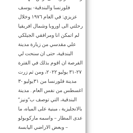
فلورنسا والبندقية- يوسف
عزيزي: في العام ١٩٧٦ وخلال
رحلتي الى اوروبا وشمال افريقيا
لم اتمكن انا ومرافقي الجيلكي
علي مقدسي من زيارة مدينة
البندقية، حتى ان سنحت لي
الفرصة ان اقوم بذلك في الفترة
٢٧-٣١ يوليو ٢٠٢٢، ومن ثم زرت
مدينة فلورنسا من ٣١يوليو -٣
اغسطس من نفس العام . مدينة
البندقية، التي توصف ب”ونيز”
بالانجليزية ، مبنية على المياه، ما
عدى المطار – واسمه ماركوبولو
– وبعض الاراضي اليابسة