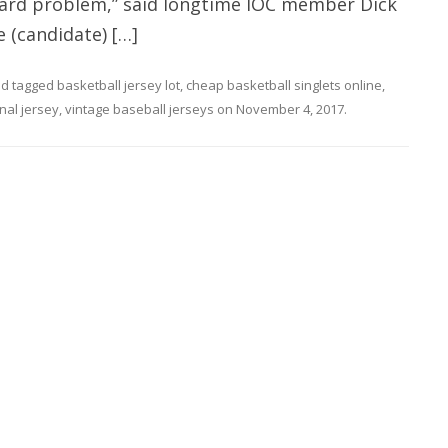
kward problem,” said longtime IOC member Dick
 (candidate) […]
d tagged
basketball jersey lot
,
cheap basketball singlets online
,
inal jersey
,
vintage baseball jerseys
on
November 4, 2017
.