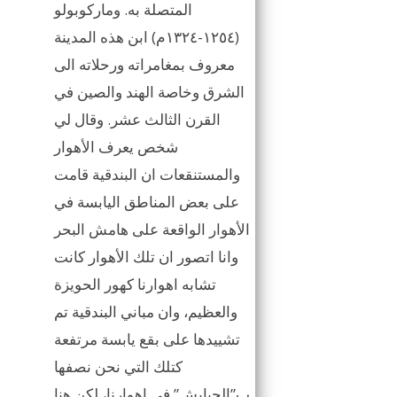
المتصلة به. وماركوبولو
(١٢٥٤-١٣٢٤م) ابن هذه المدينة
معروف بمغامراته ورحلاته الى
الشرق وخاصة الهند والصين في
القرن الثالث عشر. وقال لي
شخص يعرف الأهوار
والمستنقعات ان البندقية قامت
على بعض المناطق اليابسة في
الأهوار الواقعة على هامش البحر
وانا اتصور ان تلك الأهوار كانت
تشابه اهوارنا كهور الحويزة
والعظيم، وان مباني البندقية تم
تشييدها على بقع يابسة مرتفعة
كتلك التي نحن نصفها
ب”الجبايش” في اهوارنا، لكن هنا