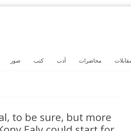
Skip to content
قابلات
محاضرات
أدب
كتب
صور
l, to be sure, but more
Kony Ealy could start for