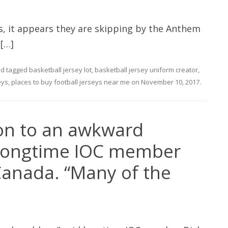
s, it appears they are skipping by the Anthem
 […]
d tagged
basketball jersey lot
,
basketball jersey uniform creator
,
eys
,
places to buy football jerseys near me
on
November 10, 2017
.
tion to an awkward
 longtime IOC member
Canada. “Many of the