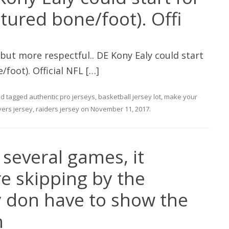
ctured bone/foot). Offi
 but more respectful.. DE Kony Ealy could start
/foot). Official NFL […]
d tagged
authentic pro jerseys
,
basketball jersey lot
,
make your
yers jersey
,
raiders jersey
on
November 11, 2017
.
 several games, it
e skipping by the
 don have to show the
n