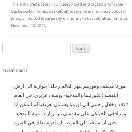
This entry was posted in
Uncategorized
and tagged
affordable
basketball uniforms
,
basketball jerseys near me
,
cheap youth nfl
jerseys
,
football team jersey online
,
make basketball uniforms
on
November 12, 2017
.
Search for:
RECENT POSTS
هورنا مجفف وهورهم يبهر العالم رحلة أحوازية الى ارض
النهضة ؛ فلورنسا والبندقية- يوسف عزيزي: في العام
١٩٧٦ وخلال رحلتي الى اوروبا وشمال افريقيا لم اتمكن انا
ومرافقي الجيلكي علي مقدسي من زيارة مدينة البندقية،
حتى ان سنحت لي الفرصة ان اقوم بذلك في الفترة
٢٧-٣١ يوليو ٢٠٢٢، ومن ثم زرت مدينة فلورنسا من