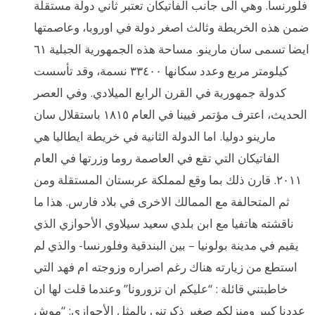
فلورنسا. وهي الى جانب الفاتيكان تعتبر ثاني دولة مستقلة
ضمن هذه الخريطة وثالث اصغر دولة في اوروبا، وعاصمتها
ايضا تسمى سان مارينو. مساحة هذه الجمهورية الجبلية ٦١
كيلومتر مربع وعدد سكانها ٣٣٤٠٠ نسمة، وقد تأسست
كدولة جمهورية في القرن الرابع الميلادي. وفي العصر
الحديث، اعترف مؤتمر فيينا في العام ١٨١٥ باستقلال سان
مارينو دوليا. اما الدولة الثانية في خريطة ايطاليا هي
الفاتيكان التي تقع في العاصمة روما وزرتها في العام
٢٠١١. قارن ذلك بما وقع لمملكة عربستان المستقلة ومن
ثم المتحالفة مع الممالك الاخرى في بلاد فارس. هذا ما
ناقشته هاتفيا مع ابن بلدي سعيد سيلاوي الأحوازي الذي
يقيم في مدينة بولونيا – بين البندقية وفلورنسا- والذي لم
استطع من زيارته هناك رغم اصراره وزوجته ام فهد التي
خاطبتني قائلة : “عليكم ان تزورونا” وعندما قلت لها ان
عددنا كبير ومنزلكم صغير ذكرتني بالمثل الأحوازي: “موش