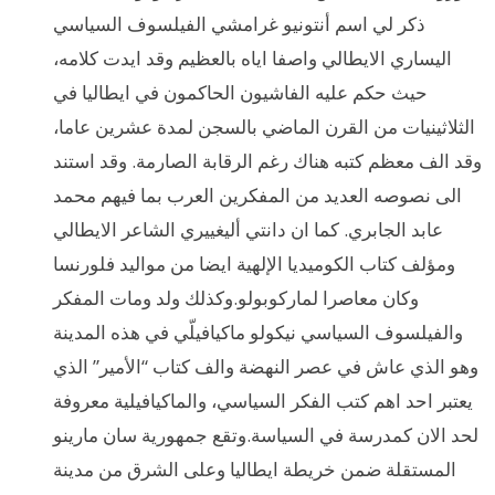
ذكر لي اسم أنتونيو غرامشي الفيلسوف السياسي
اليساري الايطالي واصفا اياه بالعظيم وقد ايدت كلامه،
حيث حكم عليه الفاشيون الحاكمون في ايطاليا في
الثلاثينيات من القرن الماضي بالسجن لمدة عشرين عاما،
وقد الف معظم كتبه هناك رغم الرقابة الصارمة. وقد استند
الى نصوصه العديد من المفكرين العرب بما فيهم محمد
عابد الجابري. كما ان دانتي أليغييري الشاعر الايطالي
ومؤلف كتاب الكوميديا الإلهية ايضا من مواليد فلورنسا
وكان معاصرا لماركوبولو.وكذلك ولد ومات المفكر
والفيلسوف السياسي نيكولو ماكيافيلّي في هذه المدينة
وهو الذي عاش في عصر النهضة والف كتاب “الأمير” الذي
يعتبر احد اهم كتب الفكر السياسي، والماكيافيلية معروفة
لحد الان كمدرسة في السياسة.وتقع جمهورية سان مارينو
المستقلة ضمن خريطة ايطاليا وعلى الشرق من مدينة