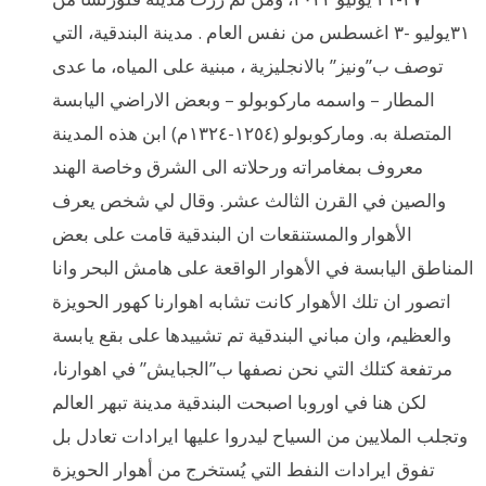
٣١يوليو -٣ اغسطس من نفس العام . مدينة البندقية، التي
توصف ب”ونيز” بالانجليزية ، مبنية على المياه، ما عدى
المطار – واسمه ماركوبولو – وبعض الاراضي اليابسة
المتصلة به. وماركوبولو (١٢٥٤-١٣٢٤م) ابن هذه المدينة
معروف بمغامراته ورحلاته الى الشرق وخاصة الهند
والصين في القرن الثالث عشر. وقال لي شخص يعرف
الأهوار والمستنقعات ان البندقية قامت على بعض
المناطق اليابسة في الأهوار الواقعة على هامش البحر وانا
اتصور ان تلك الأهوار كانت تشابه اهوارنا كهور الحويزة
والعظيم، وان مباني البندقية تم تشييدها على بقع يابسة
مرتفعة كتلك التي نحن نصفها ب”الجبايش” في اهوارنا،
لكن هنا في اوروبا اصبحت البندقية مدينة تبهر العالم
وتجلب الملايين من السياح ليدروا عليها ايرادات تعادل بل
تفوق ايرادات النفط التي يُستخرج من أهوار الحويزة