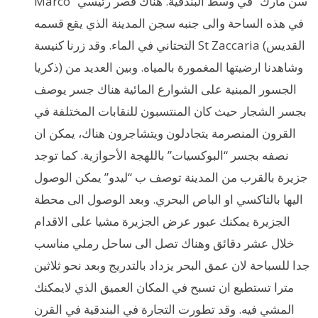
Marco “سن مارك” في وسط البندقية. هناك قصر رئيسي
في هذه الساحة والى جنبه سجن المدينة الذي يقع قسمه
التحتاني في الماء. وقد زرنا كنيسة St Zaccaria (القديس
ذكريا) وشاهدنا ارضيتها المغمورة بالمياه. وبين العديد من
الجسور المبنية على الشوارع المائية هناك جسر يوصف
بجسر الشجار حيث كان المنتسبون للنقابات المختلفة في
القرون المنصرمة يتجادلون ويتشاجرون هناك، يمكن ان
نصفه بجسر “البوكسيات” باللهجة الأحوازية. كما توجد
جزيرة بالقرب من المدينة توصف ب “ليدو” يمكن الوصول
اليها بالتاكسي او الباص البحري. وبعد الوصول الى محطة
الجزيرة يمكنك عبور عرض الجزيرة مشيا على الاقدام
خلال عشر دقائق وهناك تصل الى ساحل رملي مناسب
جدا للسباحة لان عمق البحر يزداد بالتدريج وبعد نحو ثلاثين
مترا تستطيع ان تسبح في المكان العميق الذي لايمكنك
المشي فيه. وقد تطورت التجارة في البندقية في القرن