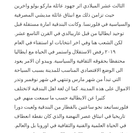
الثالث عشر الميلادي اثر جهود عائلة ماركو بولو واخرين
حيث تزامن ذلك مع انبثاق عائلة مديشي المصرفية
والسياسية في فلورنسا. وكانت البندقية امارة مستقلة قبل
توحيد ايطاليا من قبل غاريبالدي في القرن التاسع عشر.
لكن الشعب هنا وفي اخر انتخابات او استفتاء في العام
٢٠١٩ رفض الاستقلال واستمر في الحياة مع ايطاليا
محتفظا بحقوقه الثقافية والسياسية. ويبدو ان الامر يعود
الى الوضع الاقتصادي المناسب للمدينة بسبب السياحة
التي تبدأ من شهر مارس وتنتهي في شهر نوفمبر وتدر
الاموال على هذه المدينة. كما ان لغة اهل البندقية لاتختلف
كثيرا عن الايطالية حسب ما سمعت منهم. في
فلورنساتبعد نحو ساعتين بالقطار من البندقية ولعبت دورا
تاريخيا في انبثاق عصر النهضة والذي كان نقطة انعطاف
في الحياة العلمية والفنية والثقافية في اوروبا بل والعالم.