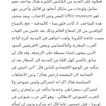
فعلاوة على العديد من الكنائس الكبيرة هناك متاحف تضم
تماثيل ولوحات من مايكل أنجلو، ورافائيل وأخرين تبهر
البصر وتثير الاعجاب. ويعد متحف Uffizi museum اهم
هذه المتاحف. اذ كانت فلورنسا – كالبندقية – تعج بالسياح
الوافدين من كل اصقاع العالم وذلك بعد عامين من الغياب
بسبب جائحة الكرونا. ولفت انتباهي في المدينة كثرة الباعة
العرب المغاربة والباكستانيين وبعض الافريقيين السود
الذين يبيعون اشياء بسيطة على الارصفة. وقد قال لي
سائق تاكسي كهل اقلنا من المدينة الى المطار بعد ان
سألته عن الوضع الاقتصادي للناس قال: “اني اعيش في
الضاحية لان المعيشة ارخص هناك”، وعن الاتجاهات
السياسية هناك اكد انه اشتراكي وليس شيوعي ولا
اشتراكي ديمقراطي. وعندما سألته عن برلينغرئر زعيم
الحزب الشيوعي الايطالي – وهو اكبر حزب شيوعي في
اوروبا – قبل خمسين عاما قال انه يتذكره ودون ان اسأله